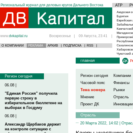
Региональный журнал для деловых кругов Дальнего Востока
АТР
Р
Амурская о
Бурятия
Еврейская 
Забайкаль
Камчатский
Магаданска
www.
dvkapital.ru
Воскресенье
|
09 Августа, 23:41
|
Приморски
Республика
О КОМПАНИИ
РЕКЛАМА
АРХИВ
|
ПОДПИСКА
|
RSS
|
Сахалинска
Хабаровски
Чукотский 
главная
Р
Регион сегодня
Компании
Регион сегодня
Часовой пояс
Финансы
06.08 |
Тема номера
Рынки
"Единая Россия" получила
Мнение
Отрасль
первую строку в
избирательном бюллетене на
Проект ДК
Инновации
выборах в Госдуму
Отрасль
06.08 |
20 Марта 2022, 14:02 |
Отрас
Александр Щербаков держит
на контроле ситуацию с
Каюры-участники бо