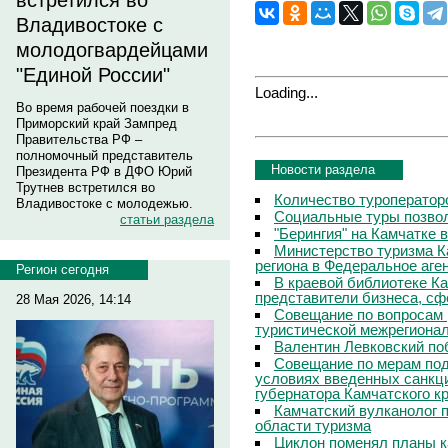
встретился во
Владивостоке с
молодогвардейцами
"Единой России"
Loading...
Во время рабочей поездки в
Приморский край Зампред
Правительства РФ –
полномочный представитель
Новости раздела
Президента РФ в ДФО Юрий
Трутнев встретился во
Количество туроператор
Владивостоке с молодежью.
Социальные туры позвол
статьи раздела
"Берингия" на Камчатке 
Министерство туризма К
региона в Федеральное аге
Регион сегодня
В краевой библиотеке Ка
представители бизнеса, сф
28 Мая 2026, 14:14
Совещание по вопросам 
туристической межрегиона
Валентин Левковский поб
Совещание по мерам под
условиях введенных санкц
губернатора Камчатского к
Камчатский вулканолог 
области туризма
Циклон поменял планы к