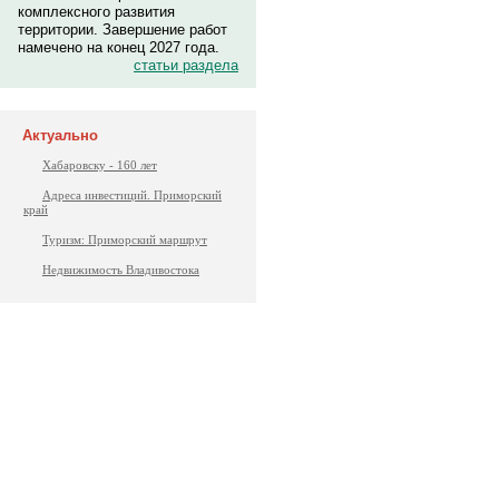
комплексного развития
территории. Завершение работ
намечено на конец 2027 года.
статьи раздела
Актуально
Хабаровску - 160 лет
Адреса инвестиций. Приморский
край
Туризм: Приморский маршрут
Недвижимость Владивостока