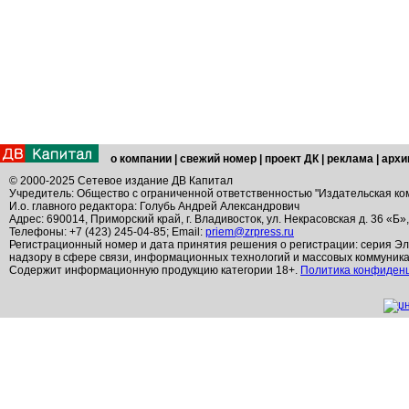
о компании
|
свежий номер
|
проект ДК
|
реклама
|
архи
© 2000-2025 Сетевое издание ДВ Капитал
Учредитель: Общество с ограниченной ответственностью "Издательская ко
И.о. главного редактора: Голубь Андрей Александрович
Адрес: 690014, Приморский край, г. Владивосток, ул. Некрасовская д. 36 «Б»
Телефоны: +7 (423) 245-04-85; Email:
priem@zrpress.ru
Регистрационный номер и дата принятия решения о регистрации: серия Эл
надзору в сфере связи, информационных технологий и массовых коммуник
Содержит информационную продукцию категории 18+.
Политика конфиден