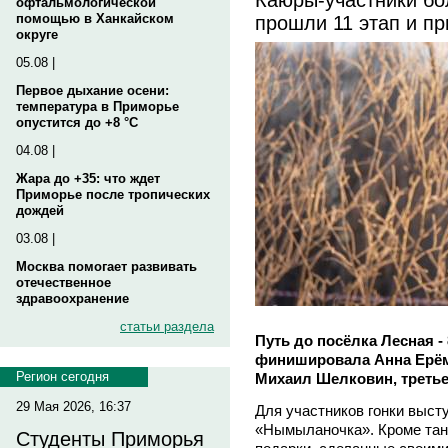
офтальмологической
прошли 11 этап и пр
помощью в Ханкайском
округе
05.08 |
Первое дыхание осени:
температура в Приморье
опустится до +8 °C
04.08 |
Жара до +35: что ждет
Приморье после тропических
дождей
03.08 |
Москва помогает развивать
отечественное
здравоохранение
статьи раздела
Путь до посёлка Лесная -
финишировала Анна Ерёми
Регион сегодня
Михаил Шелковин, третье
29 Мая 2026, 16:37
Для участников гонки выст
«Нымыланочка». Кроме тан
Студенты Приморья