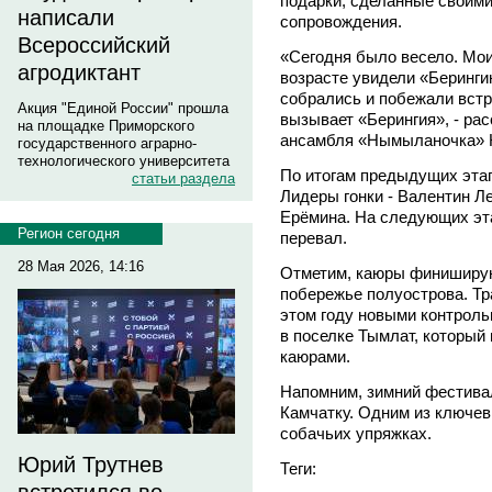
подарки, сделанные своими
написали
сопровождения.
Всероссийский
«Сегодня было весело. Мои
агродиктант
возрасте увидели «Берингию
собрались и побежали встр
Акция "Единой России" прошла
вызывает «Берингия», - ра
на площадке Приморского
ансамбля «Нымыланочка» К
государственного аграрно-
технологического университета
По итогам предыдущих этап
статьи раздела
Лидеры гонки - Валентин Л
Ерёмина. На следующих эта
Регион сегодня
перевал.
28 Мая 2026, 14:16
Отметим, каюры финиширую
побережье полуострова. Т
этом году новыми контроль
в поселке Тымлат, который
каюрами.
Напомним, зимний фестива
Камчатку. Одним из ключев
собачьих упряжках.
Юрий Трутнев
Теги: