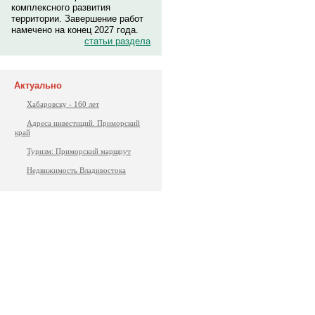
комплексного развития
территории. Завершение работ
намечено на конец 2027 года.
статьи раздела
Актуально
Хабаровску - 160 лет
Адреса инвестиций. Приморский
край
Туризм: Приморский маршрут
Недвижимость Владивостока