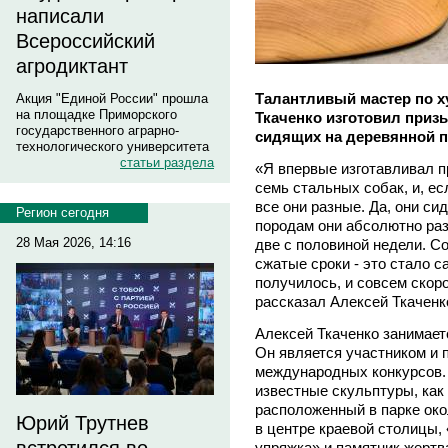
написали
Всероссийский
агродиктант
Талантливый мастер по х
Акция "Единой России" прошла
на площадке Приморского
Ткаченко изготовил призы
государственного аграрно-
сидящих на деревянной п
технологического университета
статьи раздела
«Я впервые изготавливал п
семь стальных собак, и, ес
все они разные. Да, они сид
Регион сегодня
породам они абсолютно раз
28 Мая 2026, 14:16
две с половиной недели. С
сжатые сроки - это стало с
получилось, и совсем скор
рассказал Алексей Ткаченк
Алексей Ткаченко занимает
Он является участником и 
международных конкурсов. 
известные скульптуры, как
расположенный в парке ок
Юрий Трутнев
в центре краевой столицы,
упряжка» и памятник жертв