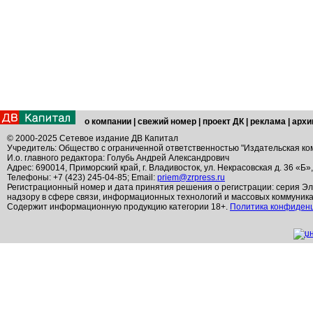
о компании
|
свежий номер
|
проект ДК
|
реклама
|
архи
© 2000-2025 Сетевое издание ДВ Капитал
Учредитель: Общество с ограниченной ответственностью "Издательская ко
И.о. главного редактора: Голубь Андрей Александрович
Адрес: 690014, Приморский край, г. Владивосток, ул. Некрасовская д. 36 «Б»
Телефоны: +7 (423) 245-04-85; Email:
priem@zrpress.ru
Регистрационный номер и дата принятия решения о регистрации: серия Эл
надзору в сфере связи, информационных технологий и массовых коммуник
Содержит информационную продукцию категории 18+.
Политика конфиден