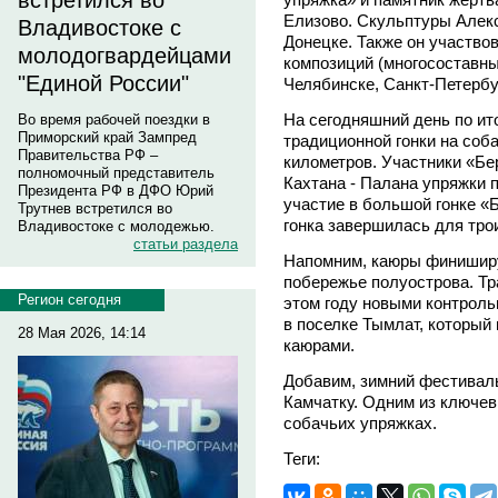
встретился во
Елизово. Скульптуры Алек
Владивостоке с
Донецке. Также он участво
молодогвардейцами
композиций (многосоставны
"Единой России"
Челябинске, Санкт-Петерб
На сегодняшний день по и
Во время рабочей поездки в
Приморский край Зампред
традиционной гонки на соб
Правительства РФ –
километров. Участники «Бе
полномочный представитель
Кахтана - Палана упряжки 
Президента РФ в ДФО Юрий
участие в большой гонке «
Трутнев встретился во
гонка завершилась для тро
Владивостоке с молодежью.
статьи раздела
Напомним, каюры финиширу
побережье полуострова. Т
Регион сегодня
этом году новыми контроль
в поселке Тымлат, который
28 Мая 2026, 14:14
каюрами.
Добавим, зимний фестиваль
Камчатку. Одним из ключев
собачьих упряжках.
Теги: