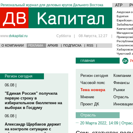
Региональный журнал для деловых кругов Дальнего Востока
АТР
Р
Амурская о
Бурятия
Еврейская 
Забайкаль
Камчатский
Магаданска
www.
dvkapital.ru
Суббота
|
08 Августа, 12:27
|
Приморски
Республика
О КОМПАНИИ
РЕКЛАМА
АРХИВ
|
ПОДПИСКА
|
RSS
|
Сахалинска
Хабаровски
Чукотский 
главная
Р
Регион сегодня
Компании
Регион сегодня
Часовой пояс
Финансы
06.08 |
Тема номера
Рынки
"Единая Россия" получила
Мнение
Отрасль
первую строку в
избирательном бюллетене на
Проект ДК
Инновации
выборах в Госдуму
Отрасль
06.08 |
20 Марта 2022, 14:09 |
Отрас
Александр Щербаков держит
на контроле ситуацию с
Семь статуэток пол