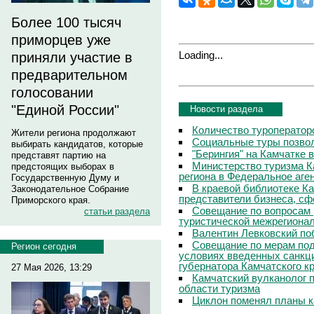
Более 100 тысяч
приморцев уже
Loading...
приняли участие в
предварительном
голосовании
"Единой России"
Новости раздела
Количество туроператор
Жители региона продолжают
Социальные туры позвол
выбирать кандидатов, которые
"Берингия" на Камчатке 
представят партию на
Министерство туризма К
предстоящих выборах в
региона в Федеральное аге
Государственную Думу и
В краевой библиотеке Ка
Законодательное Собрание
представители бизнеса, сф
Приморского края.
Совещание по вопросам 
статьи раздела
туристической межрегиона
Валентин Левковский поб
Совещание по мерам под
Регион сегодня
условиях введенных санкц
губернатора Камчатского к
27 Мая 2026, 13:29
Камчатский вулканолог 
области туризма
Циклон поменял планы к