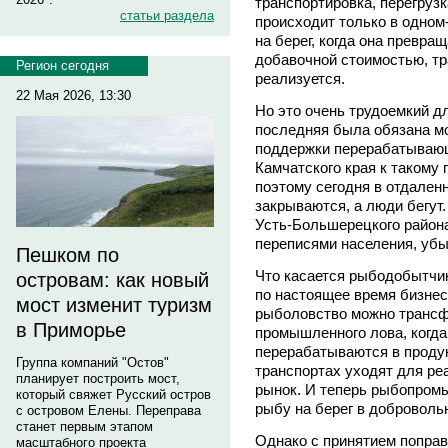
транспортировка, перегрузк
статьи раздела
происходит только в одном
на берег, когда она превр
добавочной стоимостью, тр
Регион сегодня
реализуется.
22 Мая 2026, 13:30
Но это очень трудоемкий дл
последняя была обязана м
поддержки перерабатывающе
Камчатского края к такому 
поэтому сегодня в отдален
закрываются, а люди бегут. 
Усть-Большерецкого район
переписями населения, убы
Пешком по
Что касается рыбодобытчико
островам: как новый
по настоящее время бизнес
мост изменит туризм
рыболовство можно трансф
в Приморье
промышленного лова, когда
перерабатываются в продук
Группа компаний "Остов"
транспортах уходят для ре
планирует построить мост,
рынок. И теперь рыбопром
который свяжет Русский остров
рыбу на берег в доброволь
с островом Елены. Переправа
станет первым этапом
Однако с принятием поправ
масштабного проекта