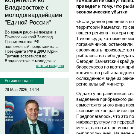
встретился во
компаний не смогут выпол
приведет к тому, что рыб
Владивостоке с
экономические убытки.
молодогвардейцами
«Если данное решение в по
"Единой России"
территории Камчатки, то с
Во время рабочей поездки в
нашего региона - потеря по
Приморский край Зампред
1 июня суда, которые не мо
Правительства РФ –
пограничников, остановили
полномочный представитель
сворачивать производство 
Президента РФ в ДФО Юрий
рыболовства либо дождатьс
Трутнев встретился во
Сегодня Камчатский край д
Владивостоке с молодежью.
статьи раздела
биоресурсов по квотам при
количество рыбы заведомо
охлажденном виде из район
Регион сегодня
региональный министр.
28 Мая 2026, 14:14
Однако у пограничников сво
выделение прибрежного ры
самостоятельного вида про
экономическое развитие пр
Предполагалось, что это по
инфраструктуру по перераб
места, насытить регионы н
рыбопродукцией. На деле ж