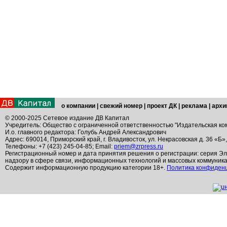
о компании
|
свежий номер
|
проект ДК
|
реклама
|
архи
© 2000-2025 Сетевое издание ДВ Капитал
Учредитель: Общество с ограниченной ответственностью "Издательская ко
И.о. главного редактора: Голубь Андрей Александрович
Адрес: 690014, Приморский край, г. Владивосток, ул. Некрасовская д. 36 «Б»
Телефоны: +7 (423) 245-04-85; Email:
priem@zrpress.ru
Регистрационный номер и дата принятия решения о регистрации: серия Эл
надзору в сфере связи, информационных технологий и массовых коммуник
Содержит информационную продукцию категории 18+.
Политика конфиден