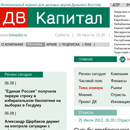
Региональный журнал для деловых кругов Дальнего Востока
АТР
Р
Амурская о
Бурятия
Еврейская 
Забайкаль
Камчатский
Магаданска
www.
dvkapital.ru
Суббота
|
08 Августа, 15:35
|
Приморски
Республика
О КОМПАНИИ
РЕКЛАМА
АРХИВ
|
ПОДПИСКА
|
RSS
|
Сахалинска
Хабаровски
Чукотский 
главная
Р
Регион сегодня
Компании
Регион сегодня
Часовой пояс
Финансы
06.08 |
Тема номера
Рынки
"Единая Россия" получила
Мнение
Отрасль
первую строку в
избирательном бюллетене на
Проект ДК
Инновации
выборах в Госдуму
Отрасль
06.08 |
25 Июля 2013, 16:20 |
Отрас
Александр Щербаков держит
на контроле ситуацию с
Судьбу прибрежного