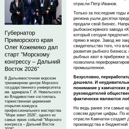
отрасли Петр Иванов.
Только за последние годы 
региона ушли десятки пре
продали свой бизнес. Напри
рыбоконсервного завода «К
Губернатор
который сегодня предпочит
Приморского края
прямо в море. Завод же зак
свидетельство того, что вл
Олег Кожемяко дал
развития рыбного бизнеса
старт "Морскому
рыбных квот в прибрежке з
конгрессу – Дальний
позволила переформатиров
промышленное.
Восток 2026"
Безусловно, переработат
В Дальневосточном морском
дешевле. И неудивительн
тренажерном центре Морского
понимание у камчатских
государственного университета
им. адмирала Г. И. Невельского
руководителей обществе
во Владивостоке состоялась
фактически являются лоб
торжественная церемония
открытия конкурса
Но ведь ранее эти самые и
профессионального мастерства
совсем другие цифры. По и
"Море зовет 2026", одного из
отрасли Камчатки создает 
самых ярких событий "Морского
производства и бюджетной 
конгресса – Дальний Восток
2026".