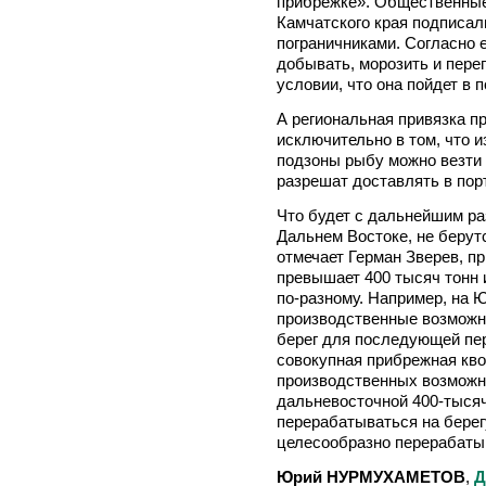
прибрежке». Общественные
Камчатского края подписал
пограничниками. Согласно е
добывать, морозить и пере
условии, что она пойдет в 
А региональная привязка п
исключительно в том, что 
подзоны рыбу можно везти 
разрешат доставлять в пор
Что будет с дальнейшим р
Дальнем Востоке, не берут
отмечает Герман Зверев, п
превышает 400 тысяч тонн 
по-разному. Например, на 
производственные возможно
берег для последующей пе
совокупная прибрежная квот
производственных возможн
дальневосточной 400-тыся
перерабатываться на берегу
целесообразно перерабатыв
Юрий НУРМУХАМЕТОВ
,
Д