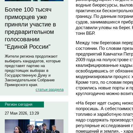
водные биоресурсы, вылов
Более 100 тысяч
практически бесконтрольно
границу. По данным пограни
приморцев уже
судов, занимавшихся приб
приняли участие в
доставили уловы на берег. 
предварительном
тонн ВБР.
голосовании
Между тем береговая перер
"Единой России"
состоянии. По словам пре
предприятий Камчатки Пет
Жители региона продолжают
2009 года на полуострове 
выбирать кандидатов, которые
квалифицированные кадры.
представят партию на
освободившись от обязанно
предстоящих выборах в
Государственную Думу и
модернизировали процесс 
Законодательное Собрание
Кроме того, по словам пере
Приморского края.
строились новые порты и п
статьи раздела
круглогодично можно возит
«На берег идет сырец низко
Регион сегодня
попросишь. А себестоимост
27 Мая 2026, 13:29
топливо и заработную плат
надо содержать производст
регулярные исследования г
помещений и земли», - хар