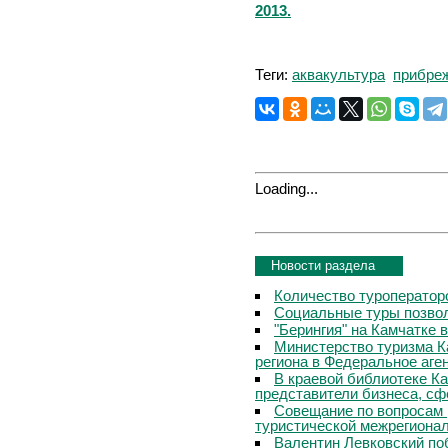
2013.
Теги:
аквакультура
прибре
Loading...
Новости раздела
Количество туроператор
Социальные туры позвол
"Берингия" на Камчатке 
Министерство туризма К
региона в Федеральное аге
В краевой библиотеке Ка
представители бизнеса, сф
Совещание по вопросам 
туристической межрегиона
Валентин Левковский поб