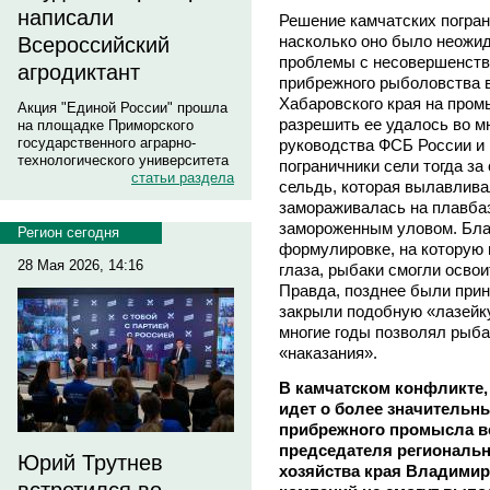
написали
Решение камчатских погран
насколько оно было неожи
Всероссийский
проблемы с несовершенств
агродиктант
прибрежного рыболовства в
Хабаровского края на пром
Акция "Единой России" прошла
разрешить ее удалось во м
на площадке Приморского
государственного аграрно-
руководства ФСБ России и 
технологического университета
пограничники сели тогда за
статьи раздела
сельдь, которая вылавлива
замораживалась на плавбаз
замороженным уловом. Бла
Регион сегодня
формулировке, на которую 
28 Мая 2026, 14:16
глаза, рыбаки смогли освои
Правда, позднее были прин
закрыли подобную «лазейку
многие годы позволял рыба
«наказания».
В камчатском конфликте,
идет о более значительн
прибрежного промысла вс
председателя региональн
Юрий Трутнев
хозяйства края Владимир