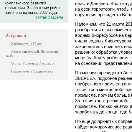
власти Дальнего Востока д
комплексного развития
территории. Завершение работ
на свои территории, чтобы 
намечено на конец 2027 года.
поручения президента Вл
статьи раздела
Напомним, что 21 марта 20
разобраться с экономическ
водных биоресурсов на бер
Актуально
видов водных биоресурсов 
Хабаровску - 160 лет
законодатель пришли к нео
решению: обработка уловов
Адреса инвестиций. Приморский
край
море (на борту рыбопромыс
на основании представлени
Туризм: Приморский маршрут
Недвижимость Владивостока
По мнению президента Асс
ЗВЕРЕВА, подобное решени
прибрежного промысла и мн
тысяч тонн минтая добывае
промысле, причем больше 
35 тысяч тонн трески добы
промысле. Только на этих 
заработать до конца года 5
Но еще до принятых поправ
найдет компромиссное реш