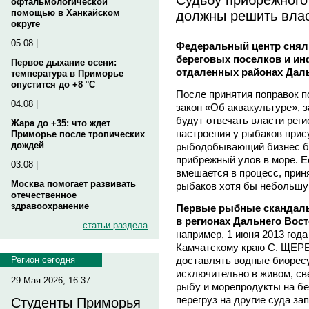
офтальмологической
должны решить влас
помощью в Ханкайском
округе
05.08 |
Федеральный центр снял 
береговых поселков и ин
Первое дыхание осени:
отдаленных районах Даль
температура в Приморье
опустится до +8 °C
После принятия поправок п
04.08 |
закон «Об аквакультуре», 
будут отвечать власти реги
Жара до +35: что ждет
настроения у рыбаков прису
Приморье после тропических
дождей
рыбодобывающий бизнес бу
прибрежный улов в море. Ес
03.08 |
вмешается в процесс, прин
Москва помогает развивать
рыбаков хотя бы небольшую
отечественное
здравоохранение
Первые рыбные скандалы
в регионах Дальнего Вост
статьи раздела
например, 1 июня 2013 год
Камчатскому краю С. ЩЕР
доставлять водные биорес
Регион сегодня
исключительно в живом, св
29 Мая 2026, 16:37
рыбу и морепродукты на б
перегруз на другие суда за
Студенты Приморья