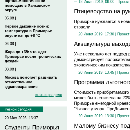
офтальмологической
18 Июля 2019, 09:00 |
Проект
помощью в Ханкайском
Птицеводство на ру
округе
05.08 |
Приморье нуждается в нов
Первое дыхание осени:
отрасли
температура в Приморье
20 Июня 2019, 17:30 |
Проект
опустится до +8 °C
Аквакультура выходи
04.08 |
Жара до +35: что ждет
Уже несколько лет подряд
Приморье после тропических
демонстрирует положитель
дождей
экономическим показателя
03.08 |
20 Июня 2019, 13:45 |
Проект
Москва помогает развивать
Программа льготног
отечественное
здравоохранение
Стоимость приобретаемого
статьи раздела
может быть снижена на 20%
Приморье ежегодной краев
"Бизнес у моря. ПроДвижен
Регион сегодня
20 Июня 2019, 13:30 |
Проект
29 Мая 2026, 16:37
Малому бизнесу под
Студенты Приморья