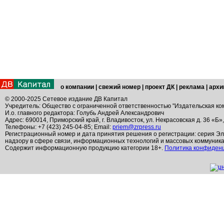
о компании
|
свежий номер
|
проект ДК
|
реклама
|
архи
© 2000-2025 Сетевое издание ДВ Капитал
Учредитель: Общество с ограниченной ответственностью "Издательская ко
И.о. главного редактора: Голубь Андрей Александрович
Адрес: 690014, Приморский край, г. Владивосток, ул. Некрасовская д. 36 «Б»
Телефоны: +7 (423) 245-04-85; Email:
priem@zrpress.ru
Регистрационный номер и дата принятия решения о регистрации: серия Эл
надзору в сфере связи, информационных технологий и массовых коммуник
Содержит информационную продукцию категории 18+.
Политика конфиден