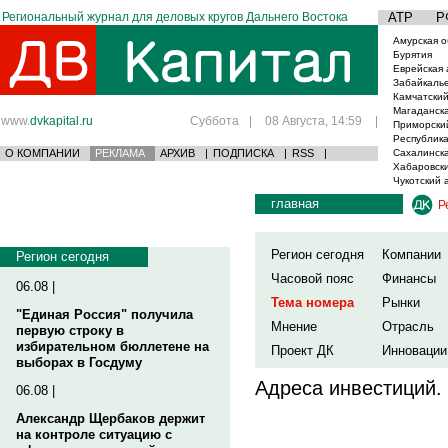
Региональный журнал для деловых кругов Дальнего Востока
АТР
Р
Амурская о
Бурятия
Еврейская 
Забайкаль
Камчатский
Магаданска
www.
dvkapital.ru
Суббота
|
08 Августа, 14:59
|
Приморски
Республика
О КОМПАНИИ
РЕКЛАМА
АРХИВ
|
ПОДПИСКА
|
RSS
|
Сахалинска
Хабаровски
Чукотский 
главная
Р
Регион сегодня
Компании
Регион сегодня
Часовой пояс
Финансы
06.08 |
Тема номера
Рынки
"Единая Россия" получила
Мнение
Отрасль
первую строку в
избирательном бюллетене на
Проект ДК
Инновации
выборах в Госдуму
Адреса инвестиций.
06.08 |
Александр Щербаков держит
на контроле ситуацию с