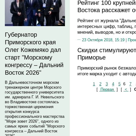
Рейтинг 100 крупне
Востока расскажет о
Рейтинг от журнала "Дальн
интересных цифр, таблиц, г
мнений, выводов, но и отк
Губернатор
23 Октября 2018, 15:19 |
Про
Приморского края
Скидки стимулирую
Олег Кожемяко дал
Приморье
старт "Морскому
конгрессу – Дальний
Приморский рынок безжало
Восток 2026"
итоге марка уходит с автод
В Дальневосточном морском
1
2
3
4
5
6
7
тренажерном центре Морского
[
Первая
]
[
<
]
государственного университета
им. адмирала Г. И. Невельского
во Владивостоке состоялась
торжественная церемония
открытия конкурса
профессионального мастерства
"Море зовет 2026", одного из
самых ярких событий "Морского
конгресса – Дальний Восток
2026".