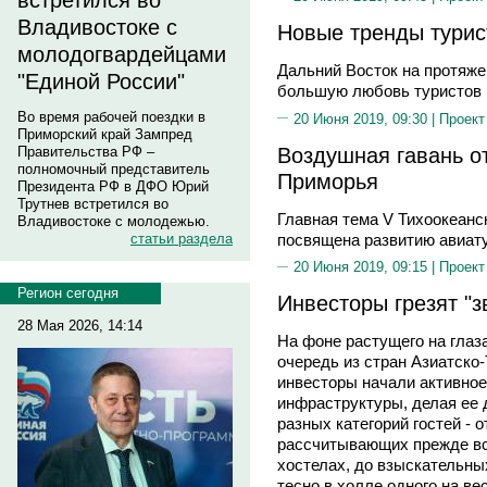
встретился во
Владивостоке с
Новые тренды турис
молодогвардейцами
Дальний Восток на протяже
"Единой России"
большую любовь туристов и
Во время рабочей поездки в
20 Июня 2019, 09:30 |
Проект
Приморский край Зампред
Воздушная гавань о
Правительства РФ –
полномочный представитель
Приморья
Президента РФ в ДФО Юрий
Трутнев встретился во
Главная тема V Тихоокеанс
Владивостоке с молодежью.
посвящена развитию авиат
статьи раздела
20 Июня 2019, 09:15 |
Проект
Регион сегодня
Инвесторы грезят "з
28 Мая 2026, 14:14
На фоне растущего на глаз
очередь из стран Азиатско-
инвесторы начали активно
инфраструктуры, делая ее 
разных категорий гостей - 
рассчитывающих прежде вс
хостелах, до взыскательны
тесно в холле одного на ве