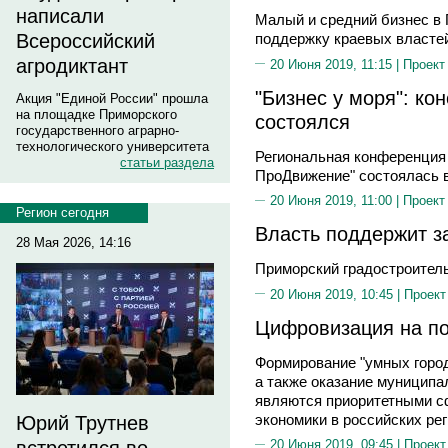
написали
Малый и средний бизнес в
Всероссийский
поддержку краевых власте
агродиктант
20 Июня 2019, 11:15 |
Проект
"Бизнес у моря": ко
Акция "Единой России" прошла
на площадке Приморского
состоялся
государственного аграрно-
технологического университета
Региональная конференция 
статьи раздела
ПроДвижение" состоялась 
20 Июня 2019, 11:00 |
Проект
Регион сегодня
Власть поддержит з
28 Мая 2026, 14:16
Приморский градостроител
20 Июня 2019, 10:45 |
Проект
Цифровизация на по
Формирование "умных город
а также оказание муниципа
являются приоритетными с
экономики в российских ре
Юрий Трутнев
20 Июня 2019, 09:45 |
Проект