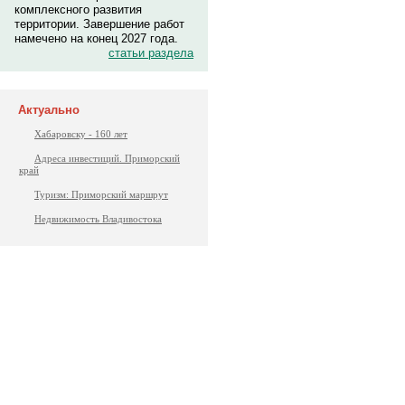
комплексного развития
территории. Завершение работ
намечено на конец 2027 года.
статьи раздела
Актуально
Хабаровску - 160 лет
Адреса инвестиций. Приморский
край
Туризм: Приморский маршрут
Недвижимость Владивостока