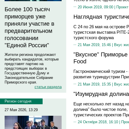
20 Июня 2019, 09:00 |
Проект
Более 100 тысяч
Наглядная туристич
приморцев уже
приняли участие в
С 24 по 26 мая на острове
предварительном
туристская выставка PITE-
голосовании
туристского форума
"Единой России"
21 Мая 2019, 15:46 |
Вкус жи
"Вкусное" Приморье 
Жители региона продолжают
выбирать кандидатов, которые
Food
представят партию на
предстоящих выборах в
Гастрономический туризм -
Государственную Думу и
развития туриндустрии При
Законодательное Собрание
Приморского края.
21 Мая 2019, 15:35 |
Вкус жи
статьи раздела
"Изумрудная долина
Регион сегодня
Еще несколько лет назад н
долина" было чистое поле, 
27 Мая 2026, 13:29
туристических проектов Пр
24 Октября 2018, 16:10 |
Про