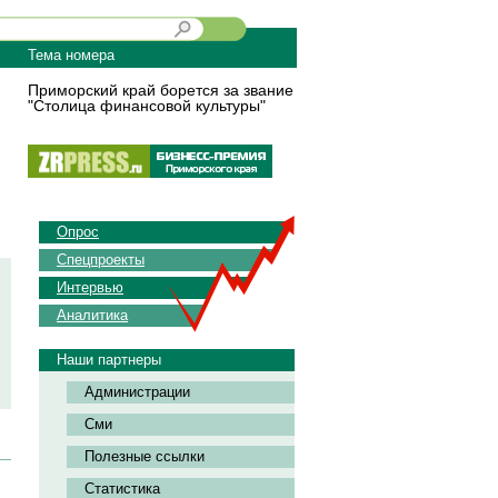
Тема номера
Приморский край борется за звание
"Столица финансовой культуры"
Опрос
Спецпроекты
Интервью
Аналитика
Наши партнеры
Администрации
Сми
Полезные ссылки
Статистика