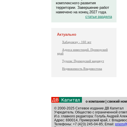
комплексного развития
территории. Завершение работ
намечено на конец 2027 года.
статьи раздела
Актуально
Хабаровску - 160 лет
Адреса инвестиций. Приморский
край
Туризм: Приморский маршрут
Недвижимость Владивостока
о компании
|
свежий ном
© 2000-2025 Сетевое издание ДВ Капитал
Учредитель: Общество с ограниченной отве
И.о. главного редактора: Голубь Андрей Але
Адрес: 690014, Приморский край, г. Владивос
Телефоны: +7 (423) 245-04-85; Email:
priem@