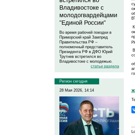
встретился во
с
Владивостоке с
о
о
молодогвардейцами
В
"Единой России"
К
о
Во время рабочей поездки в
п
Приморский край Зампред
р
Правительства РФ –
полномочный представитель
В
Президента РФ в ДФО Юрий
с
Трутнев встретился во
Владивостоке с молодежью.
о
статьи раздела
а
г
Регион сегодня
28 Мая 2026, 14:14
Ж
Т
Lo