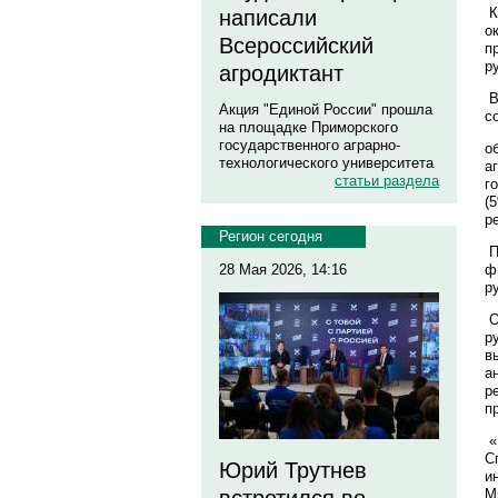
К
написали
о
Всероссийский
п
р
агродиктант
В
Акция "Единой России" прошла
с
на площадке Приморского
государственного аграрно-
о
технологического университета
а
статьи раздела
г
(
р
Регион сегодня
П
ф
28 Мая 2026, 14:16
р
О
р
в
а
р
п
«
С
Юрий Трутнев
и
М