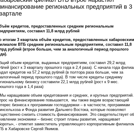
инансирование региональных предприятий в 3
вартале
бъём кредитов, предоставленных средним региональным
редприятиям, составил 11,8 млрд рублей
о итогам 3 квартала объём кредитов, предоставленных хабаровски
илиалом ВТБ средним региональным предприятиям, составил 11,8
лрд рублей (втрое больше, чем за аналогичный период прошлого
да).
бщий объем кредитов, выданных предприятиям, составил 29,2 млрд
ублей (рост к 3 кварталу прошлого года в 2,4 раза). С начала года филиа
ыдал кредитов на 57,2 млрд рублей (в полтора раза больше, чем за
налогичный период прошлого года). В том числе кредиты среднему
егиональному бизнесу составили 22,1 млрд рублей (рост к 9 мес.
рошлого года в 1,4 раза)
Мы наращиваем объем кредитования и средних, и крупных предприятий.
прос на финансирование повышается, мы также видим возрастающий
нтерес бизнеса к программам господдержки – в частности, программам
инсельхоза и Фонда развития Дальнего Востока, которые позволяют
ущественно снизить стоимость финансирования. Это свидетельствует об
живлении экономики – бизнес строит планы развития, наращивает
бороты», - отметил заместитель управляющего корпоративным филиало
ТБ в Хабаровске Сергей Якимов.