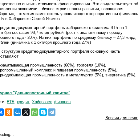
ущественно снизить стоимость финансирования. Это свидетельствует об
живлении экономики – бизнес строит планы развития, наращивает
бороты», - отметил заместитель управляющего корпоративным филиало
ТБ в Хабаровске Сергей Якимов.
редитно-документарный портфель хабаровского филиала ВТБ на 1
ктября составил 98,7 млрд рублей (рост к аналогичному периоду
рошлого года - 20%). Из них портфель по среднему бизнесу – 27,3 млрд
ублей (динамика к 1 октября прошлого года 27%)
 структуре кредитно-документарного портфеля основную часть
оставляют
брабатывающая промышленность (66%), торговля (10%),
гропромышленный комплекс и пищевая промышленность (5%),
орнодобывающая промышленность и металлургия (5%), энергетика (5%)
урнал "Дальневосточный капитал"
еги:
ВТБ
кредит
Хабаровск
финансы
Версия для печа
ading...