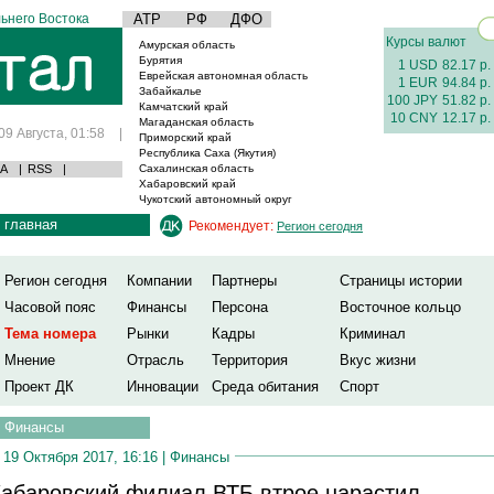
ьнего Востока
АТР
РФ
ДФО
Курсы валют
Амурская область
Бурятия
1 USD
82.17 р.
Еврейская автономная область
1 EUR
94.84 р.
Забайкалье
100 JPY
51.82 р.
Камчатский край
10 CNY
12.17 р.
Магаданская область
09 Августа, 01:58
|
Приморский край
Республика Саха (Якутия)
А
|
RSS
|
Сахалинская область
Хабаровский край
Чукотский автономный округ
главная
Рекомендует:
Регион сегодня
Регион сегодня
Компании
Партнеры
Страницы истории
Часовой пояс
Финансы
Персона
Восточное кольцо
Тема номера
Рынки
Кадры
Криминал
Мнение
Отрасль
Территория
Вкус жизни
Проект ДК
Инновации
Среда обитания
Спорт
Финансы
19 Октября 2017, 16:16 |
Финансы
абаровский филиал ВТБ втрое нарастил