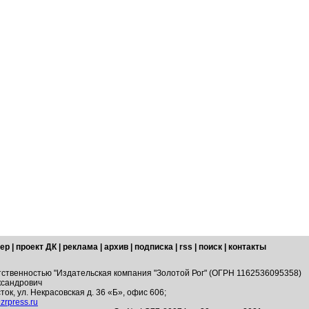
ер
|
проект ДК
|
реклама
|
архив
|
подписка
|
rss
|
поиск
|
контакты
тственностью "Издательская компания "Золотой Рог" (ОГРН 1162536095358)
ксандрович
ток, ул. Некрасовская д. 36 «Б», офис 606;
zrpress.ru