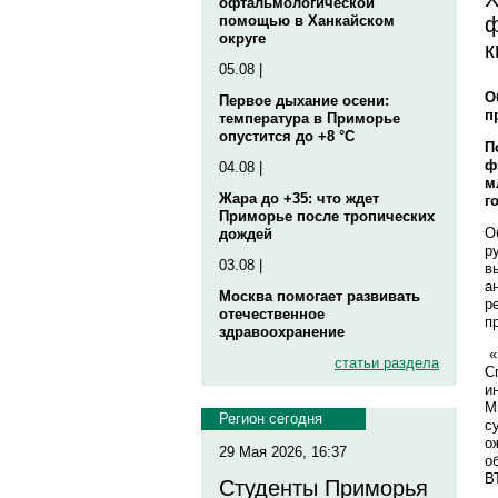
офтальмологической
ф
помощью в Ханкайском
округе
к
05.08 |
О
Первое дыхание осени:
п
температура в Приморье
опустится до +8 °C
П
ф
04.08 |
м
Жара до +35: что ждет
го
Приморье после тропических
О
дождей
р
03.08 |
в
а
Москва помогает развивать
р
отечественное
п
здравоохранение
«
статьи раздела
С
и
М
Регион сегодня
с
о
29 Мая 2026, 16:37
о
В
Студенты Приморья