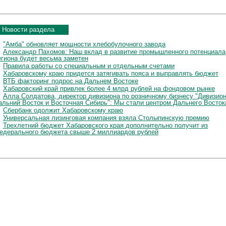
Новости раздела
"Амба" обновляет мощности хлебобулочного завода
Александр Пахомов: Наш вклад в развитие промышленного потенциала
егиона будет весьма заметен
Правила работы со специальным и отдельным счетами
Хабаровскому краю придется затягивать пояса и выправлять бюджет
ВТБ факторинг подрос на Дальнем Востоке
Хабаровский край привлек более 4 млрд рублей на фондовом рынке
Алла Солдатова, директор дивизиона по розничному бизнесу "Дивизио
альний Восток и Восточная Сибирь": Мы стали центром Дальнего Восток
Сбербанк одолжит Хабаровскому краю
Универсальная лизинговая компания взяла Столыпинскую премию
Трехлетний бюджет Хабаровского края дополнительно получит из
едерального бюджета свыше 2 миллиардов рублей