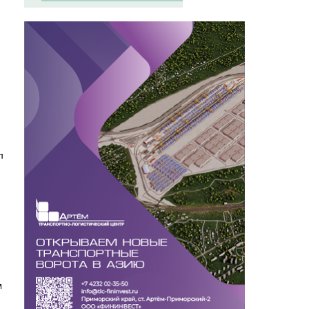
м
л
м