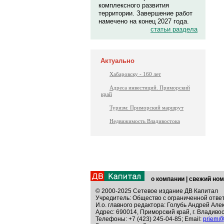
комплексного развития
территории. Завершение работ
намечено на конец 2027 года.
статьи раздела
Актуально
Хабаровску - 160 лет
Адреса инвестиций. Приморский
край
Туризм: Приморский маршрут
Недвижимость Владивостока
о компании
|
свежий ном
© 2000-2025 Сетевое издание ДВ Капитал
Учредитель: Общество с ограниченной отве
И.о. главного редактора: Голубь Андрей Але
Адрес: 690014, Приморский край, г. Владивос
Телефоны: +7 (423) 245-04-85; Email:
priem@