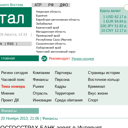
ьнего Востока
АТР
РФ
ДФО
Курсы валют
Амурская область
Бурятия
1 USD
82.17 р.
Еврейская автономная область
1 EUR
94.84 р.
Забайкалье
100 JPY
51.82 р.
Камчатский край
10 CNY
12.17 р.
Магаданская область
08 Августа, 14:33
|
Приморский край
Республика Саха (Якутия)
А
|
RSS
|
Сахалинская область
Хабаровский край
Чукотский автономный округ
главная
Рекомендует:
Регион сегодня
Регион сегодня
Компании
Партнеры
Страницы истории
Часовой пояс
Финансы
Персона
Восточное кольцо
Тема номера
Рынки
Кадры
Криминал
Мнение
Отрасль
Территория
Вкус жизни
Проект ДК
Инновации
Среда обитания
Спорт
Финансы
20 Ноября 2013, 21:06 |
Финансы
ОСГОССТРАХ БАНК зовет в Интернет