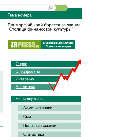
Тема номера
Приморский край борется за звание
"Столица финансовой культуры"
Опрос
Спецпроекты
Интервью
Аналитика
Наши партнеры
Администрации
Сми
Полезные ссылки
Статистика