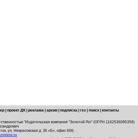
ер
|
проект ДК
|
реклама
|
архив
|
подписка
|
rss
|
поиск
|
контакты
тственностью "Издательская компания "Золотой Рог" (ОГРН 1162536095358)
ксандрович
ток, ул. Некрасовская д. 36 «Б», офис 606;
zrpress.ru