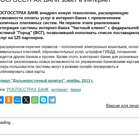
ОСГОССТРАХ БАНК внедрил новую технологию, расширяющую
озможности оплаты услуг в интернет-банке с привлечением
азличных платежных систем. На первом этапе реализована
нтеграция системы интернет-банка "Частный клиент" с федеральной
истемой "Город" (ФСГ), позволившей пополнить список поставщико
слуг на 125 партнеров.
 расширенном перечне сервисов – пополнение электронных кошельков, опла
оммунальных платежей, образовательных услуг, штрафов ГИБДД, погашение
редитов других банков и прочее. Кроме этого, в интернет-банке для розничных
лиентов реализованы новые возможности по управлению банковскими картам
еперь пользователи системы могут в режиме онлайн блокировать и
азблокировать свои карты.
урнал "Дальневосточный капитал", ноябрь, 2013 г.
еги:
РОСГОССТРАХ БАНК
интернет
банки
Версия для печа
ading...