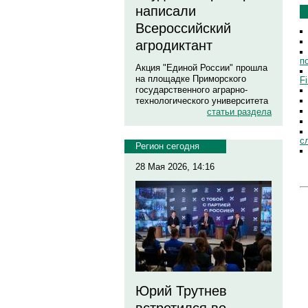
написали
Всероссийский
агродиктант
п
Акция "Единой России" прошла
на площадке Приморского
F
государственного аграрно-
технологического университета
статьи раздела
с
Регион сегодня
28 Мая 2026, 14:16
Юрий Трутнев