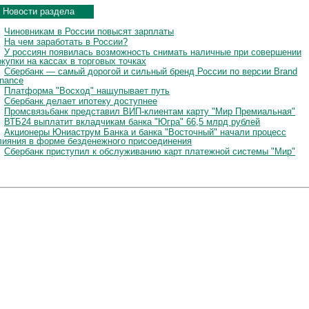
Новости раздела
Чиновникам в России повысят зарплаты
На чем заработать в России?
У россиян появилась возможность снимать наличные при совершении
окупки на кассах в торговых точках
Сбербанк — самый дорогой и сильный бренд России по версии Brand
inance
Платформа "Восход" нащупывает путь
Сбербанк делает ипотеку доступнее
Промсвязьбанк представил ВИП-клиентам карту "Мир Премиальная"
ВТБ24 выплатит вкладчикам банка "Югра" 66,5 млрд рублей
Акционеры Юниаструм Банка и банка "Восточный" начали процесс
лияния в форме безденежного присоединения
Сбербанк приступил к обслуживанию карт платежной системы "Мир"