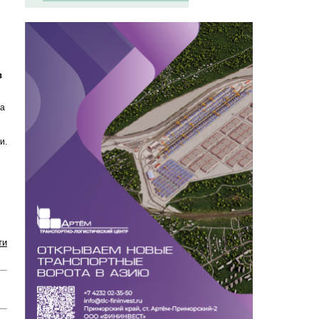
в
та
и.
ти