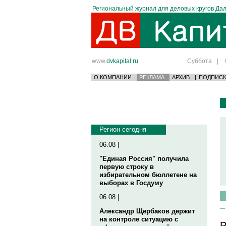
Региональный журнал для деловых кругов Дал
www.
dvkapital.ru
Суббота
|
О КОМПАНИИ
РЕКЛАМА
АРХИВ
|
ПОДПИСК
Регион сегодня
06.08 |
"Единая Россия" получила
первую строку в
избирательном бюллетене на
выборах в Госдуму
06.08 |
Александр Щербаков держит
на контроле ситуацию с
Р