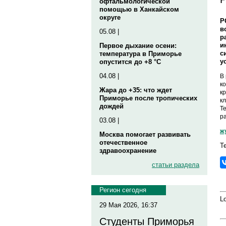
офтальмологической
помощью в Ханкайском
округе
Р
в
05.08 |
р
и
Первое дыхание осени:
с
температура в Приморье
у
опустится до +8 °C
04.08 |
В
к
Жара до +35: что ждет
к
Приморье после тропических
к
дождей
Т
р
03.08 |
ж
Москва помогает развивать
отечественное
Т
здравоохранение
статьи раздела
Регион сегодня
Lo
29 Мая 2026, 16:37
Студенты Приморья