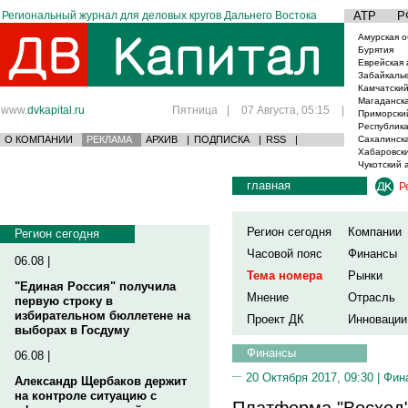
Региональный журнал для деловых кругов Дальнего Востока
АТР
Р
Амурская о
Бурятия
Еврейская 
Забайкаль
Камчатский
Магаданска
www.
dvkapital.ru
Пятница
|
07 Августа, 05:15
|
Приморски
Республика
О КОМПАНИИ
РЕКЛАМА
АРХИВ
|
ПОДПИСКА
|
RSS
|
Сахалинска
Хабаровски
Чукотский 
главная
Р
Регион сегодня
Компании
Регион сегодня
Часовой пояс
Финансы
06.08 |
Тема номера
Рынки
"Единая Россия" получила
Мнение
Отрасль
первую строку в
избирательном бюллетене на
Проект ДК
Инновации
выборах в Госдуму
Финансы
06.08 |
20 Октября 2017, 09:30 |
Фин
Александр Щербаков держит
на контроле ситуацию с
Платформа "Восход"