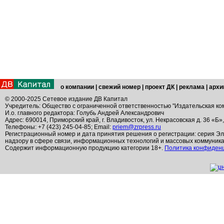
о компании
|
свежий номер
|
проект ДК
|
реклама
|
архи
© 2000-2025 Сетевое издание ДВ Капитал
Учредитель: Общество с ограниченной ответственностью "Издательская ко
И.о. главного редактора: Голубь Андрей Александрович
Адрес: 690014, Приморский край, г. Владивосток, ул. Некрасовская д. 36 «Б»
Телефоны: +7 (423) 245-04-85; Email:
priem@zrpress.ru
Регистрационный номер и дата принятия решения о регистрации: серия Эл
надзору в сфере связи, информационных технологий и массовых коммуник
Содержит информационную продукцию категории 18+.
Политика конфиден