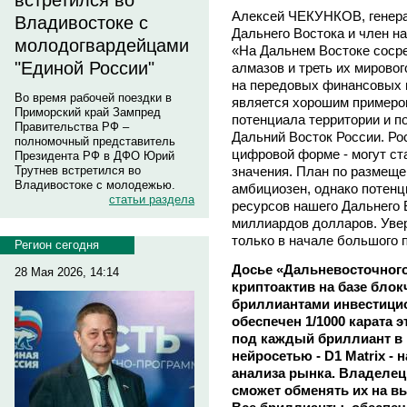
встретился во
Алексей ЧЕКУНКОВ, генера
Владивостоке с
Дальнего Востока и член 
молодогвардейцами
«На Дальнем Востоке соср
"Единой России"
алмазов и треть их мирово
на передовых финансовых и
Во время рабочей поездки в
является хорошим примеро
Приморский край Зампред
потенциала территории и п
Правительства РФ –
Дальний Восток России. Ро
полномочный представитель
цифровой форме - могут ст
Президента РФ в ДФО Юрий
значения. План по размеще
Трутнев встретился во
Владивостоке с молодежью.
амбициозен, однако потенц
статьи раздела
ресурсов нашего Дальнего 
миллиардов долларов. Увер
только в начале большого п
Регион сегодня
Досье «Дальневосточного 
28 Мая 2026, 14:14
криптоактив на базе блок
бриллиантами инвестицио
обеспечен 1/1000 карата 
под каждый бриллиант в 
нейросетью - D1 Matrix - 
анализа рынка. Владелец
сможет обменять их на в