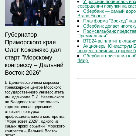
У россиян появилась во
совершении покупки на кас
Сбербанк — самый дорог
Brand Finance
Платформа "Восход" на
Сбербанк делает ипотек
Промсвязьбанк представ
Губернатор
Премиальная"
ВТБ24 выплатит вкладчи
Приморского края
Акционеры Юниаструм Ба
Олег Кожемяко дал
процесс слияния в форме 
Сбербанк приступил к о
старт "Морскому
"Мир"
конгрессу – Дальний
Восток 2026"
В Дальневосточном морском
тренажерном центре Морского
государственного университета
им. адмирала Г. И. Невельского
во Владивостоке состоялась
торжественная церемония
открытия конкурса
профессионального мастерства
"Море зовет 2026", одного из
самых ярких событий "Морского
конгресса – Дальний Восток
2026".