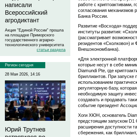
написали
работе с криптоактивами, г
согласования механизмов р
Всероссийский
Банка России.
агродиктант
Развитие «Восхода» подде
Акция "Единой России" прошла
институты развития: «Скол
на площадке Приморского
(рассматривает возможност
государственного аграрно-
резидентов «Сколково») и 
технологического университета
Внешэкономбанка).
статьи раздела
«Для электронной платфор
которые несут в себе мини
Регион сегодня
Diamundi Pte, где криптоак
28 Мая 2026, 14:16
бриллиантов. При запуске 
использованием практичес
регуляторную базу, которая
необходимую защиту инвест
создавать и продавать так
событие президент Ассоц
Хоги ХЮН, основатель Dia
предстоящим запуском D1 
расширения доступности та
Юрий Трутнев
сбережения, как бриллиант,