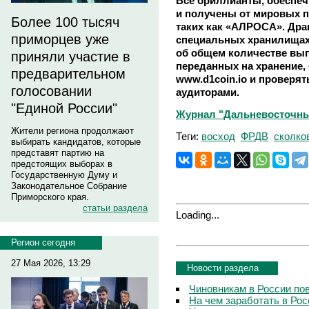
Все бриллианты, обеспе
и получены от мировых п
Более 100 тысяч
таких как «АЛРОСА». Дра
приморцев уже
специальных хранилищах
об общем количестве вы
приняли участие в
переданных на хранение, 
предварительном
www.d1coin.io и провер
голосовании
аудиторами.
"Единой России"
Журнал "Дальневосточный 
Жители региона продолжают
Теги:
восход
ФРДВ
сколко
выбирать кандидатов, которые
представят партию на
предстоящих выборах в
Государственную Думу и
Законодательное Собрание
Приморского края.
статьи раздела
Loading...
Регион сегодня
27 Мая 2026, 13:29
Новости раздела
Чиновникам в России по
На чем заработать в Рос