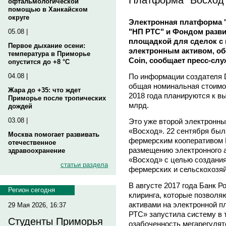
офтальмологической
помощью в Ханкайском
округе
Электронная платформа "
"НП РТС" и Фондом разви
05.08 |
площадкой для сделок с
Первое дыхание осени:
электронным активом, об
температура в Приморье
Coin, сообщает пресс-сл
опустится до +8 °C
По информации создателя D1
04.08 |
общая номинальная стоимос
Жара до +35: что ждет
2018 года планируются к вы
Приморье после тропических
млрд.
дождей
03.08 |
Это уже второй электронны
«Восход». 22 сентября был
Москва помогает развивать
фермерским кооперативом 
отечественное
размещению электронного а
здравоохранение
«Восход» с целью создания
статьи раздела
фермерских и сельскохозя
В августе 2017 года Банк Р
Регион сегодня
клиринга, которые позвол
активами на электронной 
29 Мая 2026, 16:37
РТС» запустила систему в 
Студенты Приморья
озабоченность мегарегулят