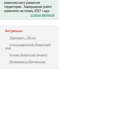
комплексного развития
территории. Завершение работ
намечено на конец 2027 года.
статьи раздела
Актуально
Хабаровску - 160 лет
Адреса инвестиций. Приморский
край
Туризм: Приморский маршрут
Недвижимость Владивостока