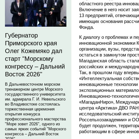
областного реестра иннова
Включение в него носит за
13 предприятий, отвечающ
имеющих основания рассчит
Фонда.
Губернатор
К диалогу о проблемах и п
Приморского края
инновационной экономики
организации, вузы, предста
Олег Кожемяко дал
остаться в замкнутом прос
старт "Морскому
Магаданская область стала
конгрессу – Дальний
российских и международны
Так, в прошлом году вперв
Восток 2026"
«Интеллектуальная собстве
инновационные технологии
В Дальневосточном морском
тренажерном центре Морского
экспозиционных материало
государственного университета
Инновационно-технологич
им. адмирала Г. И. Невельского
«МагаданНиро», Междунаро
во Владивостоке состоялась
центра «Арктика» ДВО РАН
торжественная церемония
исследовательский институ
открытия конкурса
профессионального мастерства
Россельхозакадемии» и ОО
"Море зовет 2026", одного из
будет продолжен, территор
самых ярких событий "Морского
работающим в сфере иннов
конгресса – Дальний Восток
2026".