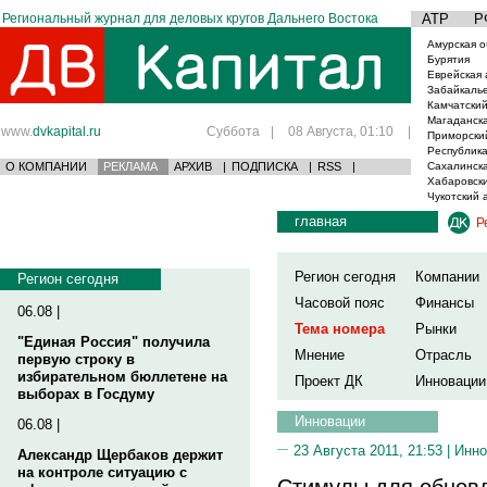
Региональный журнал для деловых кругов Дальнего Востока
АТР
Р
Амурская о
Бурятия
Еврейская 
Забайкаль
Камчатский
Магаданска
www.
dvkapital.ru
Суббота
|
08 Августа, 01:10
|
Приморски
Республика
О КОМПАНИИ
РЕКЛАМА
АРХИВ
|
ПОДПИСКА
|
RSS
|
Сахалинска
Хабаровски
Чукотский 
главная
Р
Регион сегодня
Компании
Регион сегодня
Часовой пояс
Финансы
06.08 |
Тема номера
Рынки
"Единая Россия" получила
Мнение
Отрасль
первую строку в
избирательном бюллетене на
Проект ДК
Инновации
выборах в Госдуму
Инновации
06.08 |
23 Августа 2011, 21:53 |
Инно
Александр Щербаков держит
на контроле ситуацию с
Стимулы для обнов