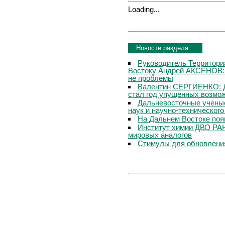
Loading...
Новости раздела
Руководитель Территори
Востоку Андрей АКСЕНОВ: 
не проблемы
Валентин СЕРГИЕНКО: Дл
стал год упущенных возмо
Дальневосточные ученые
наук и научно-техническог
На Дальнем Востоке поя
Институт химии ДВО РАН
мировых аналогов
Стимулы для обновлени