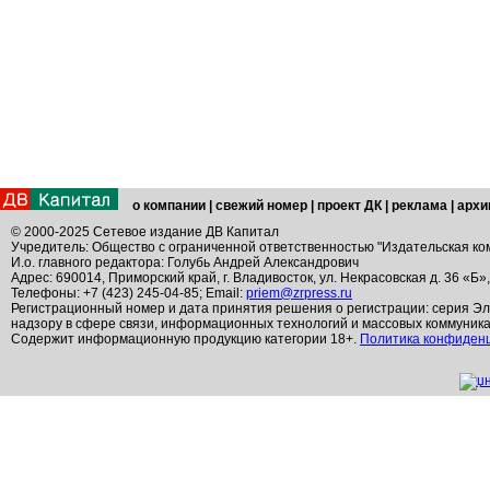
о компании
|
свежий номер
|
проект ДК
|
реклама
|
архи
© 2000-2025 Сетевое издание ДВ Капитал
Учредитель: Общество с ограниченной ответственностью "Издательская ко
И.о. главного редактора: Голубь Андрей Александрович
Адрес: 690014, Приморский край, г. Владивосток, ул. Некрасовская д. 36 «Б»
Телефоны: +7 (423) 245-04-85; Email:
priem@zrpress.ru
Регистрационный номер и дата принятия решения о регистрации: серия Эл
надзору в сфере связи, информационных технологий и массовых коммуник
Содержит информационную продукцию категории 18+.
Политика конфиден