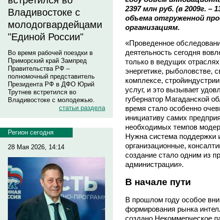
встретился во
2397 млн руб. (в 2009г. – 
Владивостоке с
объема отгруженной про
молодогвардейцами
организациям.
"Единой России"
«Проведенное обследовани
деятельность сегодня вовл
Во время рабочей поездки в
Приморский край Зампред
только в ведущих отраслях
Правительства РФ –
энергетике, рыболовстве, 
полномочный представитель
комплексе, стройиндустрии
Президента РФ в ДФО Юрий
услуг, и это вызывает удов
Трутнев встретился во
губернатор Магаданской об
Владивостоке с молодежью.
статьи раздела
время стало особенно очеви
инициативу самих предпри
необходимых темпов модер
Регион сегодня
Нужна система поддержки 
организационные, консалт
28 Мая 2026, 14:14
создание стало одним из п
администрации».
В начале пути
В прошлом году особое вн
формирования рынка интел
создано Некоммерческое п