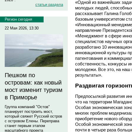
«Одной из важнейших зада
статьи раздела
молодых людей, способных
рассказывает Галина Голоб
базовым университетом ста
Регион сегодня
«Инновационный менеджмент
22 Мая 2026, 13:30
направление Президентско
«Менеджмент в сфере инно
специалистов научных орга
разработано 10 инновацио
инновационной культуры п
патентования и коммерциа
собственность, конкурсы и
молодежи. Все это, на наш
Пешком по
результаты».
островам: как новый
Раздвигая горизон
мост изменит туризм
Предпосылкой развития инн
в Приморье
что на территории Магаданс
Группа компаний "Остов"
Особая экономическая зона
планирует построить мост,
многих проблем модернизаци
который свяжет Русский остров
приобретение нового обору
с островом Елены. Переправа
Особой экономической зоны
станет первым этапом
почти в четыре раза больш
масштабного проекта