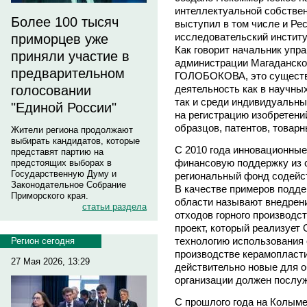
интеллектуальной собствен
Более 100 тысяч
выступил в том числе и Ре
исследовательский институ
приморцев уже
Как говорит начальник упр
приняли участие в
администрации Магаданской
предварительном
ГОЛОБОКОВА, это существ
голосовании
деятельность как в научны
так и среди индивидуальны
"Единой России"
на регистрацию изобретен
образцов, патентов, товарн
Жители региона продолжают
выбирать кандидатов, которые
С 2010 года инновационные
представят партию на
финансовую поддержку из 
предстоящих выборах в
Государственную Думу и
региональный фонд содейс
Законодательное Собрание
В качестве примеров подд
Приморского края.
области называют внедрени
статьи раздела
отходов горного производс
проект, который реализуе
технологию использования
Регион сегодня
производстве керамопласти
27 Мая 2026, 13:29
действительно новые для о
организации должен послуж
С прошлого года на Колым