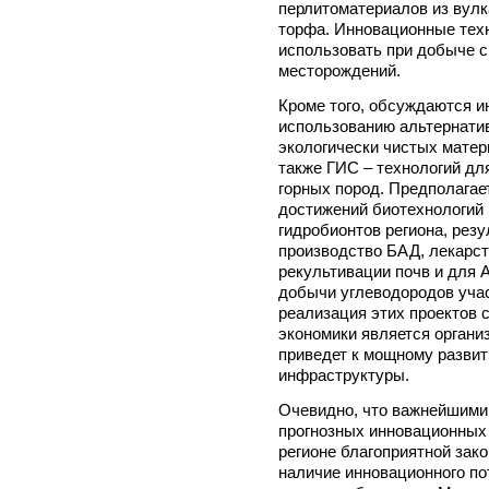
перлитоматериалов из вулка
торфа. Инновационные техн
использовать при добыче с
месторождений.
Кроме того, обсуждаются и
использованию альтернатив
экологически чистых матери
также ГИС – технологий д
горных пород. Предполага
достижений биотехнологий 
гидробионтов региона, рез
производство БАД, лекарст
рекультивации почв и для 
добычи углеводородов уча
реализация этих проектов 
экономики является органи
приведет к мощному разви
инфраструктуры.
Очевидно, что важнейшими
прогнозных инновационных 
регионе благоприятной зак
наличие инновационного по