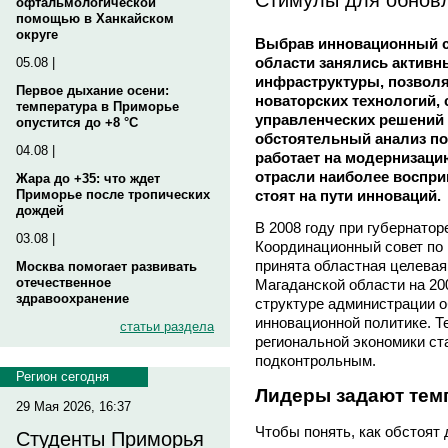
офтальмологической
помощью в Ханкайском
округе
Выбрав инновационный сц
области занялись активн
05.08 |
инфраструктуры, позвол
Первое дыхание осени:
новаторских технологий,
температура в Приморье
управленческих решений 
опустится до +8 °C
обстоятельный анализ по
04.08 |
работает на модернизаци
отрасли наиболее воспри
Жара до +35: что ждет
стоят на пути инноваций.
Приморье после тропических
дождей
В 2008 году при губернато
03.08 |
Координационный совет по 
принята областная целевая
Москва помогает развивать
отечественное
Магаданской области на 20
здравоохранение
структуре администрации о
инновационной политике. 
статьи раздела
региональной экономики с
подконтрольным.
Регион сегодня
Лидеры задают тем
29 Мая 2026, 16:37
Чтобы понять, как обстоят 
Студенты Приморья