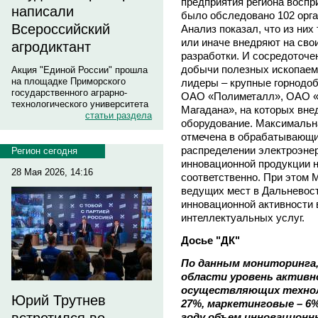
предприятия региона восп
написали
было обследовано 102 орга
Всероссийский
Анализ показал, что из них 
или иначе внедряют на сво
агродиктант
разработки. И сосредоточе
добычи полезных ископаемы
Акция "Единой России" прошла
на площадке Приморского
лидеры – крупные горнодо
государственного аграрно-
ОАО «Полиметалл», ОАО «
технологического университета
Магадана», на которых вне
статьи раздела
оборудование. Максимальн
отмечена в обрабатывающи
распределении электроэнерг
Регион сегодня
инновационной продукции н
28 Мая 2026, 14:16
соответственно. При этом 
ведущих мест в Дальневос
инновационной активности 
интеллектуальных услуг.
Досье "ДК"
По данным мониторинга,
области уровень активн
осуществляющих технол
Юрий Трутнев
27%, маркетинговые – 6%
году объем инновационны