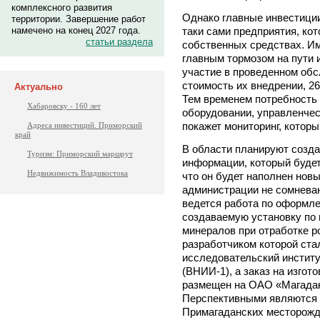
комплексного развития
Однако главные инвестици
территории. Завершение работ
таки сами предприятия, ко
намечено на конец 2027 года.
статьи раздела
собственных средствах. Им
главным тормозом на пути 
участие в проведенном обс
стоимость их внедрении, 2
Актуально
Тем временем потребность 
Хабаровску - 160 лет
оборудовании, управленчес
покажет мониторинг, которы
Адреса инвестиций. Приморский
край
В области планируют созда
Туризм: Приморский маршрут
информации, который будет
Недвижимость Владивостока
что он будет наполнен нов
администрации не сомневаю
ведется работа по оформле
создаваемую установку по
минералов при отработке 
разработчиком которой ста
исследовательский институ
(ВНИИ-1), а заказ на изгот
размещен на ОАО «Магадан
Перспективными являются 
Примагаданских месторожде