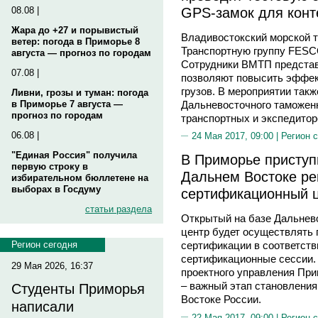
GPS-замок для конт
08.08 |
Жара до +27 и порывистый
Владивостокский морской т
ветер: погода в Приморье 8
Транспортную группу FESCO
августа — прогноз по городам
Сотрудники ВМТП представ
07.08 |
позволяют повысить эффек
грузов. В мероприятии так
Ливни, грозы и туман: погода
Дальневосточного таможенн
в Приморье 7 августа —
прогноз по городам
транспортных и экспедитор
06.08 |
24 Мая 2017, 09:00 |
Регион 
"Единая Россия" получила
В Приморье приступ
первую строку в
Дальнем Востоке ре
избирательном бюллетене на
выборах в Госдуму
сертификационный ц
статьи раздела
Открытый на базе Дальнево
центр будет осуществлять 
Регион сегодня
сертификации в соответств
сертификационные сессии. 
29 Мая 2026, 16:37
проектного управления При
– важный этап становления
Студенты Приморья
Востоке России.
написали
22 Мая 2017, 09:00 |
Регион 