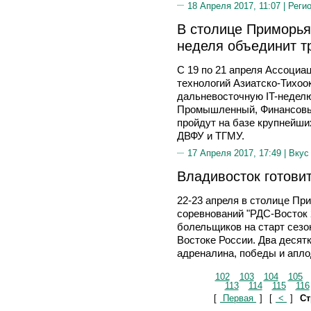
18 Апреля 2017, 11:07 |
Реги
В столице Приморья
неделя объединит т
С 19 по 21 апреля Ассоци
технологий Азиатско-Тихоо
дальневосточную IT-неделю
Промышленный, Финансовы
пройдут на базе крупнейши
ДВФУ и ТГМУ.
17 Апреля 2017, 17:49 |
Вкус
Владивосток готови
22-23 апреля в столице Пр
соревнований "РДС-Восток 
болельщиков на старт сез
Востоке России. Два десятк
адреналина, победы и апло
102
103
104
105
113
114
115
116
[
Первая
]
[
<
]
Ст