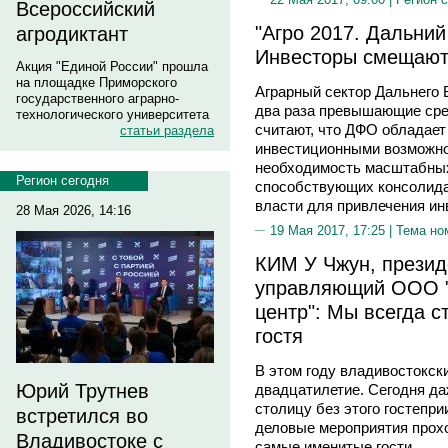
Всероссийский
"Агро 2017. Дальний
агродиктант
Инвесторы смещают
Акция "Единой России" прошла
на площадке Приморского
Аграрный сектор Дальнего 
государственного аграрно-
два раза превышающие сред
технологического университета
считают, что ДФО обладает
статьи раздела
инвестиционными возможнос
необходимость масштабны
Регион сегодня
способствующих консолида
власти для привлечения ин
28 Мая 2026, 14:16
19 Мая 2017, 17:25 |
Тема но
КИМ У Чжун, презид
управляющий ООО "
центр": Мы всегда с
гостя
В этом году владивостокски
Юрий Трутнев
двадцатилетие. Сегодня да
столицу без этого гостепр
встретился во
деловые мероприятия прохо
Владивостоке с
самые именитые гости.