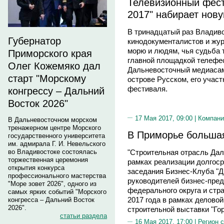
Телевизионный фест
2017" набирает нов
В тринадцатый раз Владиво
Губернатор
кинодокументалистов и жу
морю и людям, чья судьба 
Приморского края
главной площадкой телефес
Олег Кожемяко дал
Дальневосточный медиасам
старт "Морскому
острове Русском, его учас
фестиваля.
конгрессу – Дальний
Восток 2026"
17 Мая 2017, 09:00 |
Компани
В Дальневосточном морском
тренажерном центре Морского
В Приморье большая
государственного университета
им. адмирала Г. И. Невельского
"Строительная отрасль Дал
во Владивостоке состоялась
торжественная церемония
рамках реализации долгоср
открытия конкурса
заседания Бизнес-Клуба "Д
профессионального мастерства
руководителей бизнес-пре
"Море зовет 2026", одного из
федерального округа и стра
самых ярких событий "Морского
2017 года в рамках делово
конгресса – Дальний Восток
2026".
строительной выставки "Гор
статьи раздела
16 Мая 2017, 17:00 |
Регион 