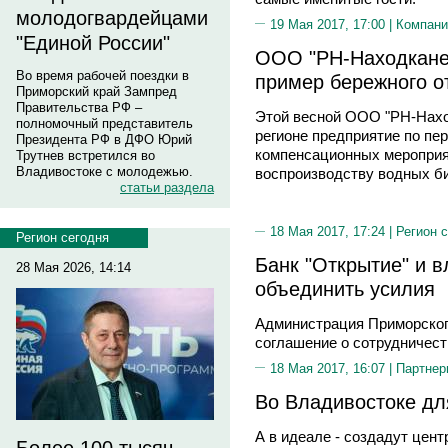
молодогвардейцами
19 Мая 2017, 17:00 |
Компани
"Единой России"
ООО "РН-Находкане
Во время рабочей поездки в
пример бережного о
Приморский край Зампред
Правительства РФ –
Этой весной ООО "РН-Нахо
полномочный представитель
регионе предприятие по пе
Президента РФ в ДФО Юрий
компенсационных мероприя
Трутнев встретился во
Владивостоке с молодежью.
воспроизводству водных би
статьи раздела
18 Мая 2017, 17:24 |
Регион 
Регион сегодня
Банк "Открытие" и 
28 Мая 2026, 14:14
объединить усилия
Администрация Приморского
соглашение о сотрудничест
18 Мая 2017, 16:07 |
Партнер
Во Владивостоке дл
А в идеале - создадут цен