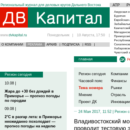
Региональный журнал для деловых кругов Дальнего Востока
АТР
Р
Амурская о
Бурятия
Еврейская 
Забайкаль
Камчатский
Магаданска
www.
dvkapital.ru
Понедельник
|
10 Августа, 17:50
|
Приморски
Республика
О КОМПАНИИ
РЕКЛАМА
АРХИВ
|
ПОДПИСКА
|
RSS
|
Сахалинска
Хабаровски
Чукотский 
главная
Р
Регион сегодня
Компании
Регион сегодня
Часовой пояс
Финансы
10.08 |
Тема номера
Рынки
Жара до +30 без дождей в
Мнение
Отрасль
Приморье — прогноз погоды
по городам
Проект ДК
Инновации
09.08 |
24 Мая 2017, 11:52 |
Регион 
2°C в разгар лета: в Приморье
Владивостокский мо
неожиданно похолодает —
прогноз погоды на неделю
проводит тестовую 