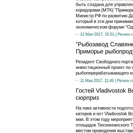
быть создана для управле
коридорами (МТК) "Приморь
Министр РФ по развитию Д
который в эти дни принима
экономическом форуме "Оди
12 Мая 2017, 15:51 |
Регион 
"Рыбозавод Славянк
Приморье рыбопрод
Резидент Cвободного порта
инвестиционный проект по 
рыбоперерабатывающего ко
11 Мая 2017, 11:45 |
Регион с
Гостей Vladivostok 
сюрприз
На пике активности подгот
катеров и яхт Vladivostok B
мая. В этом году мероприя
площадок Тихоокеанского 
местом проведения выставк