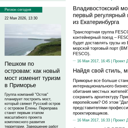
Владивостокский мо
Регион сегодня
первый регулярный
22 Мая 2026, 13:30
из Екатеринбурга
Транспортная группа FESC
контейнерный поезд ‒ FESCO
будет доставлять грузы из
морской торговый порт (ВМ
FESCO).
16 Мая 2017, 16:45 |
Проект 
Пешком по
Найдя свой стиль, 
островам: как новый
мост изменит туризм
Приморье все больше стан
в Приморье
интернационального бизнес
обитания местных жителей?
Группа компаний "Остов"
сохранить архитектуру Прим
планирует построить мост,
европейским? Об этом "Дал
который свяжет Русский остров
представителями професси
с островом Елены. Переправа
проектировщиков.
станет первым этапом
масштабного проекта
16 Мая 2017, 16:33 |
Проект 
комплексного развития
территории. Завершение работ