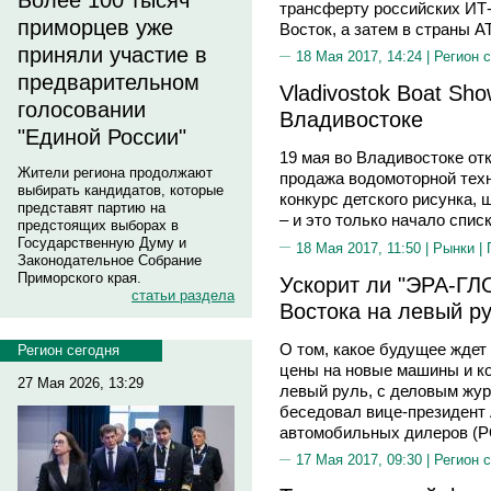
Более 100 тысяч
трансферту российских ИТ-
приморцев уже
Восток, а затем в страны А
приняли участие в
18 Мая 2017, 14:24 |
Регион 
предварительном
Vladivostok Boat Sh
голосовании
Владивостоке
"Единой России"
19 мая во Владивостоке от
Жители региона продолжают
продажа водомоторной техн
выбирать кандидатов, которые
конкурс детского рисунка,
представят партию на
– и это только начало спис
предстоящих выборах в
Государственную Думу и
18 Мая 2017, 11:50 |
Рынки
|
Законодательное Собрание
Приморского края.
Ускорит ли "ЭРА-ГЛ
статьи раздела
Востока на левый р
О том, какое будущее ждет
Регион сегодня
цены на новые машины и ко
27 Мая 2026, 13:29
левый руль, с деловым жу
беседовал вице-президент
автомобильных дилеров (
17 Мая 2017, 09:30 |
Регион 