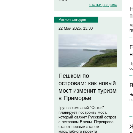
статьи раздела
Н
п
Регион сегодня
М
22 Мая 2026, 13:30
г
Г
н
Ц
о
Пешком по
островам: как новый
В
мост изменит туризм
Н
в Приморье
п
Группа компаний "Остов"
планирует построить мост,
который свяжет Русский остров
с островом Елены. Переправа
Ж
станет первым этапом
масштабного проекта