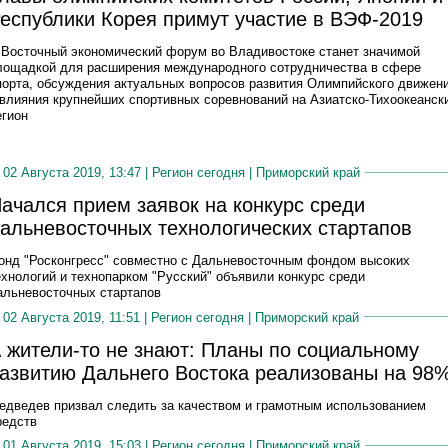
еспублики Корея примут участие в ВЭФ-2019
 Воcточный экономический форум во Владивостоке станет значимой
лощадкой для расширения международного сотрудничества в сфере
порта, обсуждения актуальных вопросов развития Олимпийского движен
 влияния крупнейших спортивных соревнований на Азиатско-Тихоокеанск
егион
02 Августа 2019, 13:47 |
Регион сегодня
|
Приморский край
ачался прием заявок на конкурс среди
альневосточных технологических стартапов
онд "Росконгресс" совместно с Дальневосточным фондом высоких
ехнологий и технопарком "Русский" объявили конкурс среди
альневосточных стартапов
02 Августа 2019, 11:51 |
Регион сегодня
|
Приморский край
 жители-то не знают: Планы по социальному
азвитию Дальнего Востока реализованы на 98
едведев призвал следить за качеством и грамотным использованием
редств
01 Августа 2019, 15:03 |
Регион сегодня
|
Приморский край