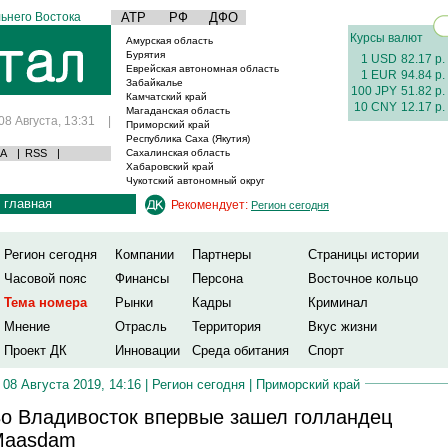
ьнего Востока
АТР
РФ
ДФО
Курсы валют
Амурская область
Бурятия
1 USD
82.17 р.
Еврейская автономная область
1 EUR
94.84 р.
Забайкалье
100 JPY
51.82 р.
Камчатский край
10 CNY
12.17 р.
Магаданская область
08 Августа, 13:31
|
Приморский край
Республика Саха (Якутия)
А
|
RSS
|
Сахалинская область
Хабаровский край
Чукотский автономный округ
главная
Рекомендует:
Регион сегодня
Регион сегодня
Компании
Партнеры
Страницы истории
Часовой пояс
Финансы
Персона
Восточное кольцо
Тема номера
Рынки
Кадры
Криминал
Мнение
Отрасль
Территория
Вкус жизни
Проект ДК
Инновации
Среда обитания
Спорт
08 Августа 2019, 14:16 |
Регион сегодня
|
Приморский край
о Владивосток впервые зашел голландец
Maasdam