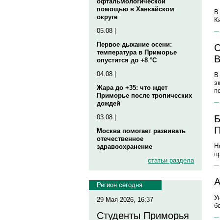
офтальмологической
помощью в Ханкайском
В
округе
К
05.08 |
Первое дыхание осени:
С
температура в Приморье
В
опустится до +8 °C
04.08 |
В
э
Жара до +35: что ждет
п
Приморье после тропических
дождей
Б
03.08 |
П
Москва помогает развивать
отечественное
Н
здравоохранение
п
статьи раздела
А
Регион сегодня
У
29 Мая 2026, 16:37
б
Студенты Приморья