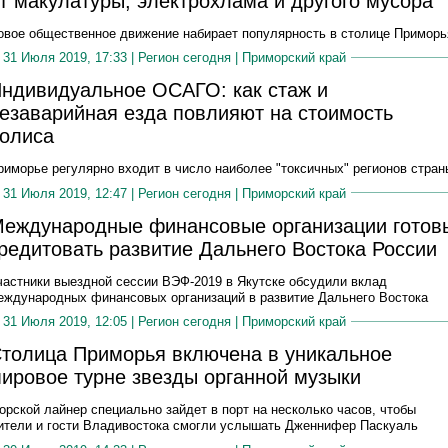
т макулатуры, электрохлама и другого мусора
овое общественное движение набирает популярность в столице Приморь
31 Июля 2019, 17:33 |
Регион сегодня
|
Приморский край
ндивидуальное ОСАГО: как стаж и
езаварийная езда повлияют на стоимость
олиса
риморье регулярно входит в число наиболее "токсичных" регионов стран
31 Июля 2019, 12:47 |
Регион сегодня
|
Приморский край
еждународные финансовые организации готов
редитовать развитие Дальнего Востока России
частники выездной сессии ВЭФ-2019 в Якутске обсудили вклад
еждународных финансовых организаций в развитие Дальнего Востока
31 Июля 2019, 12:05 |
Регион сегодня
|
Приморский край
толица Приморья включена в уникальное
ировое турне звезды органной музыки
орской лайнер специально зайдет в порт на несколько часов, чтобы
ители и гости Владивостока смогли услышать Дженнифер Паскуаль