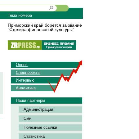
Тема номера
Приморский край борется за звание
"Столица финансовой культуры"
Опрос
Спецпроекты
Интервью
Аналитика
Наши партнеры
Администрации
Сми
Полезные ссылки
Статистика