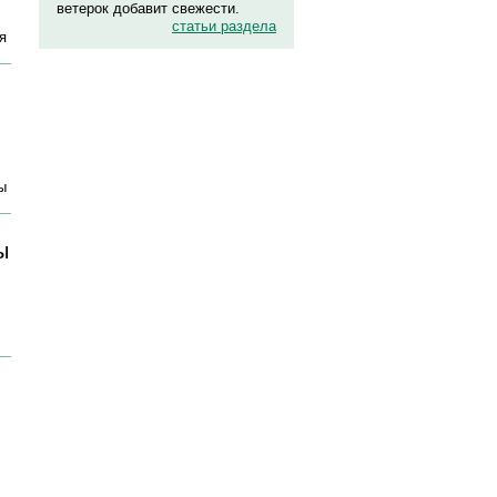
ветерок добавит свежести.
статьи раздела
я
ы
ы