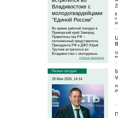
встретился во
2
Владивостоке с
молодогвардейцами
В
и
"Единой России"
д
Во время рабочей поездки в
Приморский край Зампред
Ц
Правительства РФ –
полномочный представитель
В
Президента РФ в ДФО Юрий
Трутнев встретился во
Ц
Владивостоке с молодежью.
ю
статьи раздела
5
Регион сегодня
V
28 Мая 2026, 14:14
Н
д
П