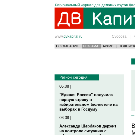
Региональный журнал для деловых кругов Дал
www.
dvkapital.ru
Суббота
|
О КОМПАНИИ
РЕКЛАМА
АРХИВ
|
ПОДПИСК
Регион сегодня
06.08 |
"Единая Россия" получила
первую строку в
избирательном бюллетене на
выборах в Госдуму
06.08 |
В
Александр Щербаков держит
на контроле ситуацию с