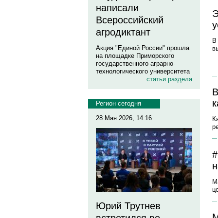
написали
Э
Всероссийский
у
агродиктант
В
Акция "Единой России" прошла
в
на площадке Приморского
государственного аграрно-
технологического университета
статьи раздела
В
к
Регион сегодня
28 Мая 2026, 14:16
К
р
#
н
М
ц
Юрий Трутнев
М