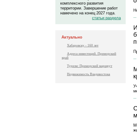
о
комплексного развития
территории. Завершение работ
Н
намечено на конец 2027 года.
статьи раздела
И
б
Актуально
п
Хабаровску - 160 лет
П
Адреса инвестиций. Приморский
край
Туризм: Приморский маршрут
М
Недвижимость Владивостока
к
У
м
С
м
М
ж