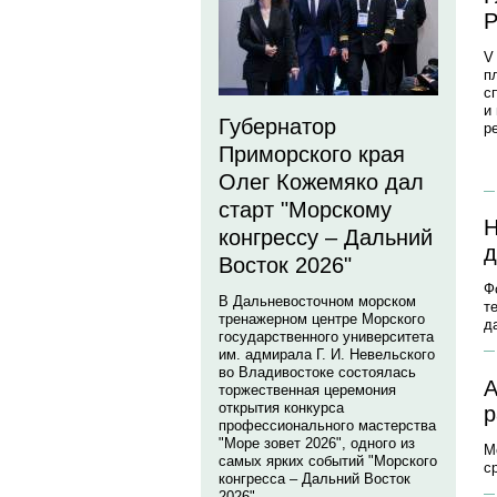
Р
V
п
с
и
Губернатор
р
Приморского края
Олег Кожемяко дал
старт "Морскому
Н
конгрессу – Дальний
д
Восток 2026"
Ф
В Дальневосточном морском
т
тренажерном центре Морского
д
государственного университета
им. адмирала Г. И. Невельского
во Владивостоке состоялась
А
торжественная церемония
открытия конкурса
р
профессионального мастерства
"Море зовет 2026", одного из
М
самых ярких событий "Морского
с
конгресса – Дальний Восток
2026".