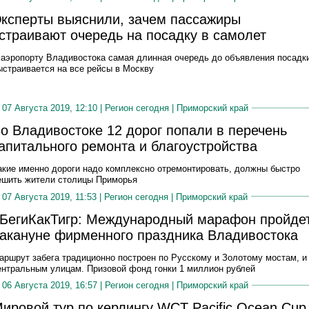
ксперты выяснили, зачем пассажиры
страивают очередь на посадку в самолет
 аэропорту Владивостока самая длинная очередь до объявления посадк
ыстраивается на все рейсы в Москву
07 Августа 2019, 12:10 |
Регион сегодня
|
Приморский край
о Владивостоке 12 дорог попали в перечень
апитального ремонта и благоустройства
акие именно дороги надо комплексно отремонтировать, должны быстро
ешить жители столицы Приморья
07 Августа 2019, 11:53 |
Регион сегодня
|
Приморский край
БегиКакТигр: Международный марафон пройде
акануне фирменного праздника Владивостока
аршрут забега традиционно построен по Русскому и Золотому мостам, и
ентральным улицам. Призовой фонд гонки 1 миллион рублей
06 Августа 2019, 16:57 |
Регион сегодня
|
Приморский край
ировой тур по керлингу WCT Pacific Ocean Cup