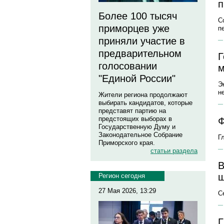
п
Более 100 тысяч
С
приморцев уже
п
приняли участие в
предварительном
Г
голосовании
м
"Единой России"
Э
н
Жители региона продолжают
выбирать кандидатов, которые
представят партию на
предстоящих выборах в
Ф
Государственную Думу и
Законодательное Собрание
Г
Приморского края.
статьи раздела
В
Регион сегодня
27 Мая 2026, 13:29
С
Г