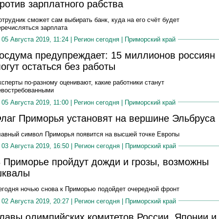
ротив зарплатного рабства
отрудник сможет сам выбирать банк, куда на его счёт будет
еречисляться зарплата
05 Августа 2019, 11:24 |
Регион сегодня
|
Приморский край
осдума предупреждает: 15 миллионов россиян
огут остаться без работы
ксперты по-разному оценивают, какие работники станут
евостребованными
05 Августа 2019, 11:00 |
Регион сегодня
|
Приморский край
лаг Приморья установят на вершине Эльбруса
лавный символ Приморья появится на высшей точке Европы
03 Августа 2019, 16:50 |
Регион сегодня
|
Приморский край
 Приморье пройдут дожди и грозы, возможны
шквалы
егодня ночью снова к Приморью подойдет очередной фронт
02 Августа 2019, 20:27 |
Регион сегодня
|
Приморский край
лавы олимпийских комитетов России, Японии и