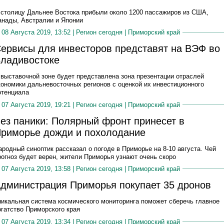
 столицу Дальнее Востока прибыли около 1200 пассажиров из США,
анады, Австралии и Японии
08 Августа 2019, 13:52 |
Регион сегодня
|
Приморский край
ервисы для инвесторов представят на ВЭФ во
ладивостоке
 выставочной зоне будет представлена зона презентации отраслей
кономики дальневосточных регионов с оценкой их инвестиционного
отенциала
07 Августа 2019, 19:21 |
Регион сегодня
|
Приморский край
ез паники: Полярный фронт принесет в
риморье дожди и похолодание
ародный синоптик рассказал о погоде в Приморье на 8-10 августа. Чей
рогноз будет верен, жители Приморья узнают очень скоро
07 Августа 2019, 13:58 |
Регион сегодня
|
Приморский край
дминистрация Приморья покупает 35 дронов
никальная система космического мониторинга поможет сберечь главное
огатство Приморского края
07 Августа 2019, 13:34 |
Регион сегодня
|
Приморский край