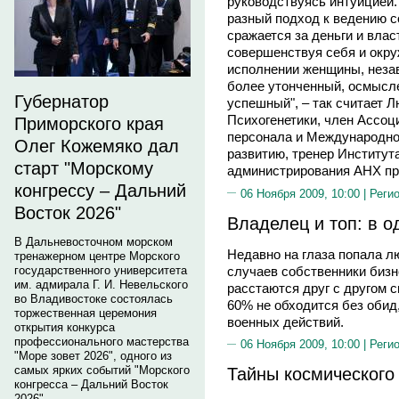
руководствуясь интуицией.
разный подход к ведению с
сражается за деньги и влас
совершенствуя себя и окр
исполнении женщины, незав
более утонченный, осмысле
Губернатор
успешный", – так считает
Психогенетики, член Ассоц
Приморского края
персонала и Международно
Олег Кожемяко дал
развитию, тренер Института
старт "Морскому
администрирования АНХ пр
конгрессу – Дальний
06 Ноября 2009, 10:00 |
Реги
Восток 2026"
Владелец и топ: в о
В Дальневосточном морском
Недавно на глаза попала л
тренажерном центре Морского
случаев собственники биз
государственного университета
им. адмирала Г. И. Невельского
расстаются друг с другом 
во Владивостоке состоялась
60% не обходится без обид,
торжественная церемония
военных действий.
открытия конкурса
профессионального мастерства
06 Ноября 2009, 10:00 |
Реги
"Море зовет 2026", одного из
самых ярких событий "Морского
Тайны космического
конгресса – Дальний Восток
2026".