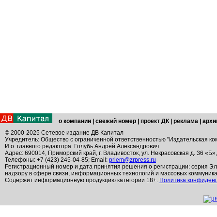
о компании
|
свежий номер
|
проект ДК
|
реклама
|
архи
© 2000-2025 Сетевое издание ДВ Капитал
Учредитель: Общество с ограниченной ответственностью "Издательская ко
И.о. главного редактора: Голубь Андрей Александрович
Адрес: 690014, Приморский край, г. Владивосток, ул. Некрасовская д. 36 «Б»
Телефоны: +7 (423) 245-04-85; Email:
priem@zrpress.ru
Регистрационный номер и дата принятия решения о регистрации: серия Эл
надзору в сфере связи, информационных технологий и массовых коммуник
Содержит информационную продукцию категории 18+.
Политика конфиден