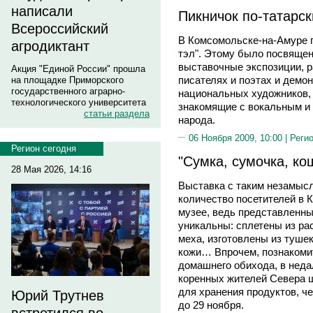
написали
Пикничок по-татарск
Всероссийский
В Комсомольске-на-Амуре п
агродиктант
тэл". Этому было посвящен
выставочные экспозиции, 
Акция "Единой России" прошла
писателях и поэтах и демо
на площадке Приморского
государственного аграрно-
национальных художников, 
технологического университета
знакомящие с вокальным и
статьи раздела
народа.
06 Ноября 2009, 10:00 |
Реги
Регион сегодня
"Сумка, сумочка, ко
28 Мая 2026, 14:16
Выставка с таким незамыс
количество посетителей в 
музее, ведь представленны
уникальны: сплетены из ра
меха, изготовлены из тушек
кожи… Впрочем, познакоми
домашнего обихода, в нед
коренных жителей Севера ш
для хранения продуктов, ч
Юрий Трутнев
до 29 ноября.