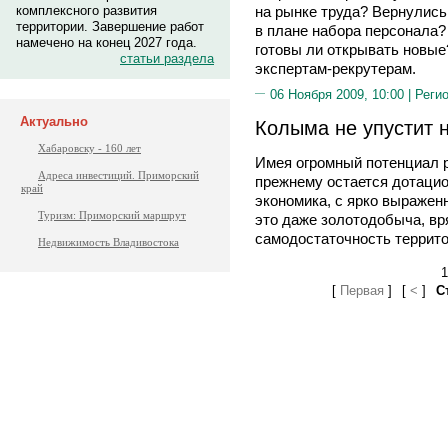
комплексного развития
на рынке труда? Вернулись
территории. Завершение работ
в плане набора персонала?
намечено на конец 2027 года.
готовы ли открывать новые
статьи раздела
экспертам-рекрутерам.
06 Ноября 2009, 10:00 |
Реги
Актуально
Колыма не упустит 
Хабаровску - 160 лет
Имея огромный потенциал р
Адреса инвестиций. Приморский
прежнему остается дотаци
край
экономика, с ярко выражен
Туризм: Приморский маршрут
это даже золотодобыча, вр
самодостаточность террито
Недвижимость Владивостока
1
[
Первая
]
[
<
]
С