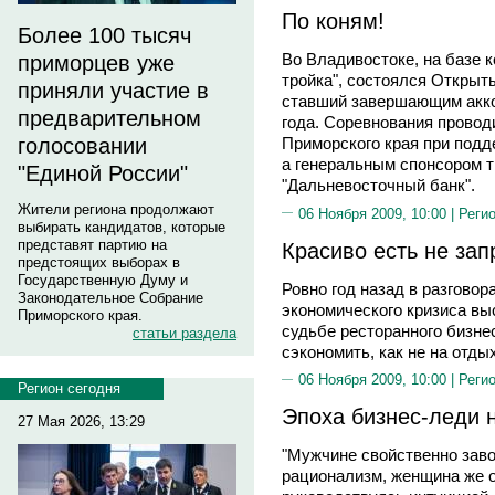
По коням!
Более 100 тысяч
Во Владивостоке, на базе 
приморцев уже
тройка", состоялся Открыт
приняли участие в
ставший завершающим акко
предварительном
года. Соревнования провод
голосовании
Приморского края при подд
а генеральным спонсором 
"Единой России"
"Дальневосточный банк".
Жители региона продолжают
06 Ноября 2009, 10:00 |
Реги
выбирать кандидатов, которые
представят партию на
Красиво есть не за
предстоящих выборах в
Государственную Думу и
Ровно год назад в разговор
Законодательное Собрание
экономического кризиса в
Приморского края.
судьбе ресторанного бизне
статьи раздела
сэкономить, как не на отды
06 Ноября 2009, 10:00 |
Реги
Регион сегодня
Эпоха бизнес-леди 
27 Мая 2026, 13:29
"Мужчине свойственно заво
рационализм, женщина же о