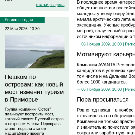
В последнее время интере
статьи раздела
общественности и российск
малодоступному озеру Эльг
начала арктического лета 
Регион сегодня
экспедиция. Ученые пробур
22 Мая 2026, 13:30
метров), полученный керно
источником информации о т
06 Ноября 2009, 10:00 |
Реги
Мотивируют карьерн
Компания AVANTA Personne
кандидатов в условиях криз
том числе и на Дальнем Во
Пешком по
более 1000 кандидатов.
островам: как новый
06 Ноября 2009, 10:00 |
Реги
мост изменит туризм
Пора просыпаться
в Приморье
Группа компаний "Остов"
Ровно год назад – в ноябре 
планирует построить мост,
отреагировал на общемиро
который свяжет Русский остров
Компании не только практи
с островом Елены. Переправа
и значительно почистили р
станет первым этапом
сократили заработную плат
масштабного проекта