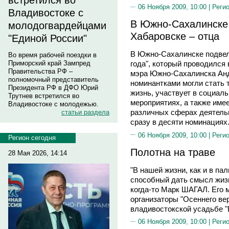
встретился во
06 Ноября 2009, 10:00 |
Реги
Владивостоке с
В Южно-Сахалинске 
молодогвардейцами
Хабаровске – отца
"Единой России"
В Южно-Сахалинске подвели
Во время рабочей поездки в
Приморский край Зампред
года", который проводился
Правительства РФ –
мэра Южно-Сахалинска Ан
полномочный представитель
номинантками могли стать 
Президента РФ в ДФО Юрий
жизнь, участвует в социал
Трутнев встретился во
мероприятиях, а также име
Владивостоке с молодежью.
различных сферах деятель
статьи раздела
сразу в десяти номинациях
06 Ноября 2009, 10:00 |
Реги
Регион сегодня
Полотна на траве
28 Мая 2026, 14:14
"В нашей жизни, как и в пал
способный дать смысл жизни
когда-то Марк ШАГАЛ. Его 
организаторы "Осеннего ве
владивостокской усадьбе "
06 Ноября 2009, 10:00 |
Реги