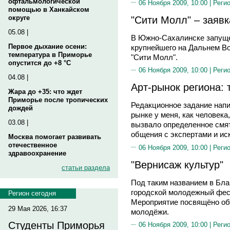
офтальмологической
06 Ноября 2009, 10:00 |
Реги
помощью в Ханкайском
"Сити Молл" – заявк
округе
05.08 |
В Южно-Сахалинске запуще
Первое дыхание осени:
крупнейшего на Дальнем Во
температура в Приморье
"Сити Молл".
опустится до +8 °C
06 Ноября 2009, 10:00 |
Реги
04.08 |
Арт-рынок региона: 
Жара до +35: что ждет
Приморье после тропических
Редакционное задание напи
дождей
рынке у меня, как человека
03.08 |
вызвало определенное смят
общения с экспертами и ис
Москва помогает развивать
отечественное
06 Ноября 2009, 10:00 |
Реги
здравоохранение
"Вернисаж культур"
статьи раздела
Под таким названием в Бл
городской молодежный фес
Регион сегодня
Мероприятие посвящёно объ
29 Мая 2026, 16:37
молодёжи.
Студенты Приморья
06 Ноября 2009, 10:00 |
Реги