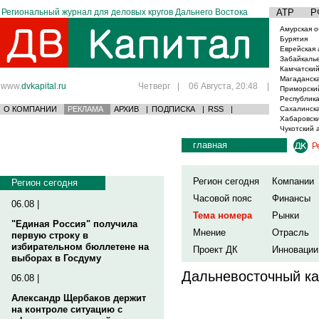
Региональный журнал для деловых кругов Дальнего Востока
АТР
Р
Амурская о
Бурятия
Еврейская 
Забайкаль
Камчатский
Магаданска
www.
dvkapital.ru
Четверг
|
06 Августа, 20:48
|
Приморски
Республика
О КОМПАНИИ
РЕКЛАМА
АРХИВ
|
ПОДПИСКА
|
RSS
|
Сахалинска
Хабаровски
Чукотский 
главная
Р
Регион сегодня
Компании
Регион сегодня
Часовой пояс
Финансы
06.08 |
Тема номера
Рынки
"Единая Россия" получила
Мнение
Отрасль
первую строку в
избирательном бюллетене на
Проект ДК
Инновации
выборах в Госдуму
Дальневосточный ка
06.08 |
Александр Щербаков держит
на контроле ситуацию с