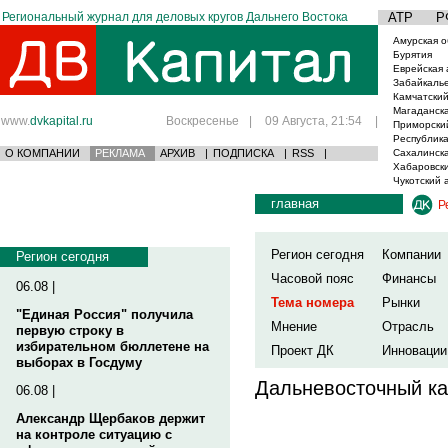
Региональный журнал для деловых кругов Дальнего Востока
АТР
Р
Амурская о
Бурятия
Еврейская 
Забайкаль
Камчатский
Магаданска
www.
dvkapital.ru
Воскресенье
|
09 Августа, 21:54
|
Приморски
Республика
О КОМПАНИИ
РЕКЛАМА
АРХИВ
|
ПОДПИСКА
|
RSS
|
Сахалинска
Хабаровски
Чукотский 
главная
Р
Регион сегодня
Компании
Регион сегодня
Часовой пояс
Финансы
06.08 |
Тема номера
Рынки
"Единая Россия" получила
Мнение
Отрасль
первую строку в
избирательном бюллетене на
Проект ДК
Инновации
выборах в Госдуму
Дальневосточный ка
06.08 |
Александр Щербаков держит
на контроле ситуацию с