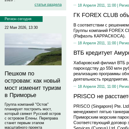
статьи раздела
18 Апреля 2011, 11:00 |
Регио
ГК FOREX CLUB объ
Регион сегодня
В соответствии с решение
22 Мая 2026, 13:30
Группы компаний FOREX CL
(Рафаэль КАРРАСКОСА).
18 Апреля 2011, 11:00 |
Регио
ВТБ кредитует Амур
Хабаровский филиал ВТБ р
пароходству до 550 млн ру
Пешком по
реализацию программы обн
деятельность предприятия.
островам: как новый
18 Апреля 2011, 11:00 |
Регио
мост изменит туризм
в Приморье
PRISCO не расстает
Группа компаний "Остов"
PRISCO (Singapore) Pte. Lt
планирует построить мост,
менеджмент пятью танкера
который свяжет Русский остров
Приморским морским парох
с островом Елены. Переправа
Соответствующий договор 
станет первым этапом
масштабного проекта
Services (Cyprus) Ltd, Со