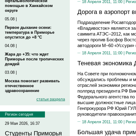
офтальмологической
18 Апреля 2011, 11:00 |
Регио
помощью в Ханкайском
Дорога в аэропорт 
округе
05.08 |
Подразделение Росавтодор
Первое дыхание осени:
«Владивосток» является за
температура в Приморье
саммита АТЭС–2012, как мо
опустится до +8 °C
через пролив Босфор Восто
автодороги М–60 «Уссури» (
04.08 |
18 Апреля 2011, 11:00 |
Регио
Жара до +35: что ждет
Приморье после тропических
Теневая экономика 
дождей
03.08 |
На Совете при полномочно
обсуждались проблемы и м
Москва помогает развивать
отраслей экономики регион
отечественное
здравоохранение
полпред президента РФ Ви
Федерального агентства п
статьи раздела
высшие должностные лица с
Генпрокурора РФ Юрий ГУЛ
руководители правоохранит
Регион сегодня
18 Апреля 2011, 11:00 |
Регио
29 Мая 2026, 16:37
Большая удача прим
Студенты Приморья