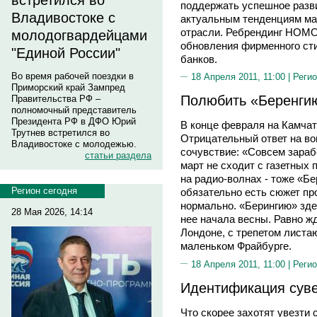
встретился во
поддержать успешное разви
Владивостоке с
актуальным тенденциям ма
отрасли. Ребрендинг НОМ
молодогвардейцами
обновления фирменного с
"Единой России"
банков.
Во время рабочей поездки в
18 Апреля 2011, 11:00 |
Регио
Приморский край Зампред
Полюбить «Беренги
Правительства РФ –
полномочный представитель
Президента РФ в ДФО Юрий
В конце февраля на Камчат
Трутнев встретился во
Отрицательный ответ на в
Владивостоке с молодежью.
сочувствие: «Совсем зараб
статьи раздела
март не сходит с газетных
на радио-волнах - тоже «Бе
Регион сегодня
обязательно есть сюжет про
нормально. «Берингию» зде
28 Мая 2026, 14:14
нее начала весны. Равно ж
Лондоне, с трепетом листа
маленьком Фрайбурге.
18 Апреля 2011, 11:00 |
Регио
Идентификация сув
Что скорее захотят увезти 