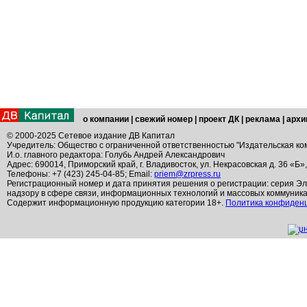
о компании
|
свежий номер
|
проект ДК
|
реклама
|
архи
© 2000-2025 Сетевое издание ДВ Капитал
Учредитель: Общество с ограниченной ответственностью "Издательская ко
И.о. главного редактора: Голубь Андрей Александрович
Адрес: 690014, Приморский край, г. Владивосток, ул. Некрасовская д. 36 «Б»
Телефоны: +7 (423) 245-04-85; Email:
priem@zrpress.ru
Регистрационный номер и дата принятия решения о регистрации: серия Эл
надзору в сфере связи, информационных технологий и массовых коммуник
Содержит информационную продукцию категории 18+.
Политика конфиден