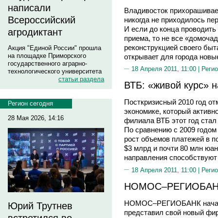
написали
Владивосток прихорашивает
Всероссийский
никогда не приходилось пе
И если до конца проводить
агродиктант
приема, то не все «домоч
реконструкцией своего быт
Акция "Единой России" прошла
на площадке Приморского
открывает для города новы
государственного аграрно-
18 Апреля 2011, 11:00 |
Регио
технологического университета
статьи раздела
ВТБ: «живой курс» 
Посткризисный 2010 год от
Регион сегодня
экономике, который активн
28 Мая 2026, 14:16
филиала ВТБ этот год стал
По сравнению с 2009 годо
рост объемов платежей в п
$3 млрд и почти 80 млн юа
направления способствуют
18 Апреля 2011, 11:00 |
Регио
НОМОС–РЕГИОБАНК 
НОМОС–РЕГИОБАНК начал 
Юрий Трутнев
представил свой новый фир