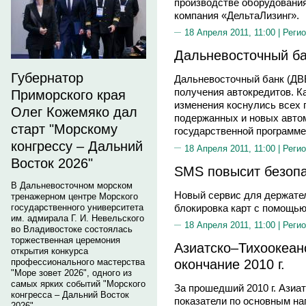
производстве оборудования
компания «ДельтаЛизинг».
18 Апреля 2011, 11:00 |
Регио
Дальневосточный ба
Губернатор
Дальневосточный банк (ДВ
получения автокредитов. К
Приморского края
изменения коснулись всех 
Олег Кожемяко дал
подержанных и новых автом
старт "Морскому
государственной программе
конгрессу – Дальний
18 Апреля 2011, 11:00 |
Регио
Восток 2026"
SMS повысит безопа
В Дальневосточном морском
Новый сервис для держате
тренажерном центре Морского
блокировка карт с помощь
государственного университета
им. адмирала Г. И. Невельского
18 Апреля 2011, 11:00 |
Регио
во Владивостоке состоялась
торжественная церемония
Азиатско–Тихоокеан
открытия конкурса
окончание 2010 г.
профессионального мастерства
"Море зовет 2026", одного из
самых ярких событий "Морского
За прошедший 2010 г. Азиа
конгресса – Дальний Восток
показатели по основным на
2026".