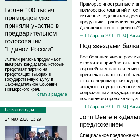
Приморье иностранные и и
Более 100 тысяч
приморских компаний и гос
китчевые поделки или дос
приморцев уже
продукцию, транслирующую
приняли участие в
Дальневосточного региона?
предварительном
18 Апреля 2011, 11:00 |
Регио
голосовании
Под звездами балка
"Единой России"
Все большее число россиян
Жители региона продолжают
стремятся приобретать нед
выбирать кандидатов, которые
европейском направлении 
представят партию на
предстоящих выборах в
привлекательностью облада
Государственную Думу и
страна черноморских курор
Законодательное Собрание
анекдотов существенно изм
Приморского края.
современным государством
статьи раздела
постоянного проживания, а
18 Апреля 2011, 11:00 |
Регио
Регион сегодня
John Deere и «Дель
27 Мая 2026, 13:29
предложением
Специальное предложение 