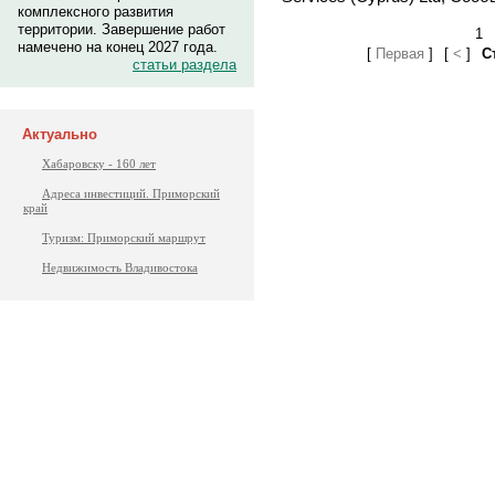
комплексного развития
территории. Завершение работ
1
намечено на конец 2027 года.
[
Первая
]
[
<
]
С
статьи раздела
Актуально
Хабаровску - 160 лет
Адреса инвестиций. Приморский
край
Туризм: Приморский маршрут
Недвижимость Владивостока