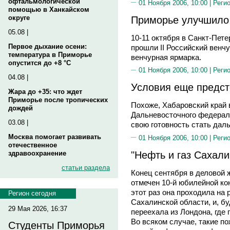
офтальмологической
01 Ноября 2006, 10:00 |
Реги
помощью в Ханкайском
Приморье улучшило
округе
05.08 |
10-11 октября в Санкт-Пет
Первое дыхание осени:
прошли II Российский венч
температура в Приморье
венчурная ярмарка.
опустится до +8 °C
01 Ноября 2006, 10:00 |
Реги
04.08 |
Условия еще предст
Жара до +35: что ждет
Приморье после тропических
Похоже, Хабаровский край 
дождей
Дальневосточного федераль
03.08 |
свою готовность стать дал
Москва помогает развивать
01 Ноября 2006, 10:00 |
Реги
отечественное
"Нефть и газ Сахали
здравоохранение
статьи раздела
Конец сентября в деловой 
отмечен 10-й юбилейной ко
этот раз она проходила на
Регион сегодня
Сахалинской области, и, б
29 Мая 2026, 16:37
переехала из Лондона, где
Во всяком случае, такие п
Студенты Приморья