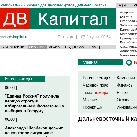
Региональный журнал для деловых кругов Дальнего Востока
АТР
Р
Амурская о
Бурятия
Еврейская 
Забайкаль
Камчатский
Магаданска
www.
dvkapital.ru
Пятница
|
07 Августа, 00:54
|
Приморски
Республика
О КОМПАНИИ
РЕКЛАМА
АРХИВ
|
ПОДПИСКА
|
RSS
|
Сахалинска
Хабаровски
Чукотский 
главная
Р
Регион сегодня
Компании
Регион сегодня
Часовой пояс
Финансы
06.08 |
Тема номера
Рынки
"Единая Россия" получила
Мнение
Отрасль
первую строку в
избирательном бюллетене на
Проект ДК
Инновации
выборах в Госдуму
Дальневосточный ка
06.08 |
Александр Щербаков держит
на контроле ситуацию с