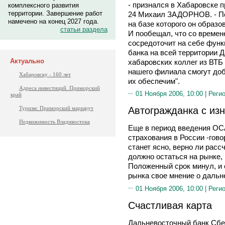
- признался в Хабаровске 
комплексного развития
территории. Завершение работ
24 Михаил ЗАДОРНОВ. - По
намечено на конец 2027 года.
на базе которого он образо
статьи раздела
И пообещал, что со времен
сосредоточит на себе функ
банка на всей территории Д
Актуально
хабаровских коллег из ВТБ
нашего филиала смогут доб
Хабаровску - 160 лет
их обеспечим".
Адреса инвестиций. Приморский
01 Ноября 2006, 10:00 |
Реги
край
Автогражданка с из
Туризм: Приморский маршрут
Недвижимость Владивостока
Еще в период введения ОСА
страхования в России -гово
станет ясно, верно ли рас
должно остаться на рынке, 
Положенный срок минул, и 
рынка свое мнение о даль
01 Ноября 2006, 10:00 |
Реги
Счастливая карта
Дальневосточный банк Сбе