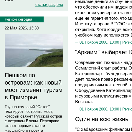
немалые деньги за обучение
статьи раздела
что обеспечили им надежно
окончании университета выя
еще не гарантия того, что 
Регион сегодня
Института права ВГУЭС это
22 Мая 2026, 13:30
открытия. Хотя юридическ
учебном году исполняется 1
01 Ноября 2006, 10:00 |
Реги
"Аркаим" выбирает 
Современная техника - над
Семилетний опыт работы О
Катерпиллар - бульдозерам
Пешком по
дает полное право рекомен
островам: как новый
предприятиям как лесной, 
мост изменит туризм
Оборудование Катерпиллар
и суровыми климатическим
в Приморье
Востока.
Группа компаний "Остов"
01 Ноября 2006, 10:00 |
Реги
планирует построить мост,
который свяжет Русский остров
Один на всю жизнь
с островом Елены. Переправа
станет первым этапом
"С хабаровским филиалом В
масштабного проекта