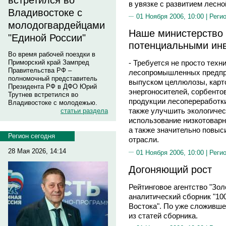
встретился во
в увязке с развитием лесн
Владивостоке с
01 Ноября 2006, 10:00 |
Реги
молодогвардейцами
Наше министерство 
"Единой России"
потенциальными ин
Во время рабочей поездки в
Приморский край Зампред
- Требуется не просто тех
Правительства РФ –
лесопромышленных предпри
полномочный представитель
выпуском целлюлозы, карто
Президента РФ в ДФО Юрий
энергоносителей, сорбенто
Трутнев встретился во
продукции лесопереработки
Владивостоке с молодежью.
также улучшить экологичес
статьи раздела
использование низкотоварн
а также значительно повы
Регион сегодня
отрасли.
28 Мая 2026, 14:14
01 Ноября 2006, 10:00 |
Реги
Догоняющий рост
Рейтинговое агентство "Зол
аналитический сборник "10
Востока". По уже сложивше
из статей сборника.