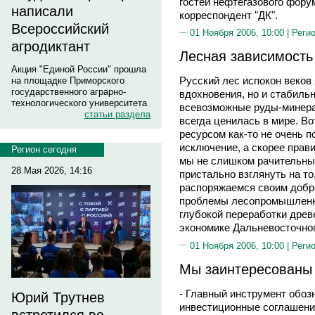
гостей нефтегазового фору
написали
корреспондент "ДК".
Всероссийский
01 Ноября 2006, 10:00 |
Реги
агродиктант
Лесная зависимость
Акция "Единой России" прошла
Русский лес испокон веков
на площадке Приморского
государственного аграрно-
вдохновения, но и стабильн
технологического университета
всевозможные руды-минера
статьи раздела
всегда ценилась в мире. Во
ресурсом как-то не очень 
исключение, а скорее прави
Регион сегодня
мы не слишком рачительны
28 Мая 2026, 14:16
пристально взглянуть на то
распоряжаемся своим добро
проблемы лесопромышленно
глубокой переработки древ
экономике Дальневосточног
01 Ноября 2006, 10:00 |
Реги
Мы заинтересованы 
- Главный инструмент обозн
Юрий Трутнев
инвестиционные соглашени