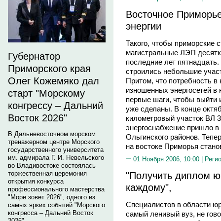
Восточное Приморье
энергии
Такого, чтобы приморские 
магистральные ЛЭП десятка
Губернатор
последние лет пятнадцать.
Приморского края
строились небольшие участк
Олег Кожемяко дал
Притом, что потребность в
изношенных энергосетей в 
старт "Морскому
первые шаги, чтобы выйти и
конгрессу – Дальний
уже сделаны. В конце октяб
Восток 2026"
километровый участок ВЛ 
энергоснабжение пришло в 
В Дальневосточном морском
Ольгинского районов. Тепе
тренажерном центре Морского
на востоке Приморья станов
государственного университета
им. адмирала Г. И. Невельского
01 Ноября 2006, 10:00 |
Реги
во Владивостоке состоялась
"Получить диплом ю
торжественная церемония
открытия конкурса
каждому",
профессионального мастерства
"Море зовет 2026", одного из
Специалистов в области юр
самых ярких событий "Морского
конгресса – Дальний Восток
самый ленивый вуз, не гов
2026".