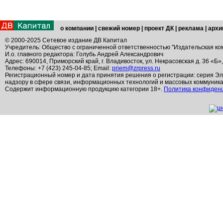
о компании
|
свежий номер
|
проект ДК
|
реклама
|
архи
© 2000-2025 Сетевое издание ДВ Капитал
Учредитель: Общество с ограниченной ответственностью "Издательская ко
И.о. главного редактора: Голубь Андрей Александрович
Адрес: 690014, Приморский край, г. Владивосток, ул. Некрасовская д. 36 «Б»
Телефоны: +7 (423) 245-04-85; Email:
priem@zrpress.ru
Регистрационный номер и дата принятия решения о регистрации: серия Эл
надзору в сфере связи, информационных технологий и массовых коммуник
Содержит информационную продукцию категории 18+.
Политика конфиден