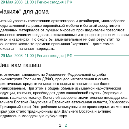
29 Мая 2008, 11:00 |
Регион сегодня
|
РФ
Макияж" для дома
ысокий уровень компетенции архитекторов и дизайнеров, многообразие
редставленной на рынке европейской мебели и богатый ассортимент
тделочных материалов от лучших мировых производителей позволяют
альневосточникам создавать эксклюзивные интерьерные решения в свои
омах и квартирах. Но сколь бы замечательным ни был результат, по
рошествии какого-то времени привычная "картинка" - даже самая
оскошная - начинает надоедать.
29 Мая 2008, 11:00 |
Регион сегодня
|
РФ
иш вам гашиш
ак отмечают специалисты Управления Федеральной службы
аркоконтроля России по ДВФО, процесс изготовления и сбыта
аркотических средств из местного сырья становится все более
рганизованным. При этом в общем объеме изымаемой наркотической
родукции, конечно, преобладает доля каннабисной группы (марихуана,
ашиш, гашишное масло). Коноплей засорены значительные площади юга
альнего Востока (Амурская и Еврейская автономная области, Хабаровск
 Приморский края). Употребление марихуаны и ее производных из местно
ырья уже стало традиционным для Дальнего Востока и активно
недрилось в молодежную субкультуру.
1
2