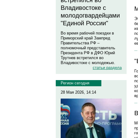
встретился во
Владивостоке с
M
молодогвардейцами
Э
"Единой России"
б
и
Во время рабочей поездки в
п
Приморский край Зампред
л
Правительства РФ –
е
полномочный представитель
Президента РФ в ДФО Юрий
Трутнев встретился во
"
Владивостоке с молодежью.
статьи раздела
Г
в
п
Регион сегодня
у
к
28 Мая 2026, 14:14
в
В
М
п
г
н