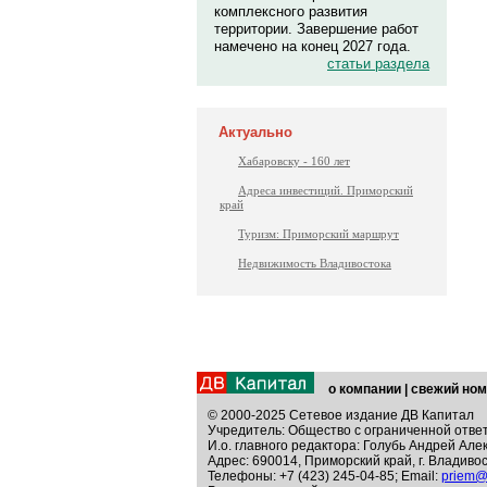
комплексного развития
территории. Завершение работ
намечено на конец 2027 года.
статьи раздела
Актуально
Хабаровску - 160 лет
Адреса инвестиций. Приморский
край
Туризм: Приморский маршрут
Недвижимость Владивостока
о компании
|
свежий ном
© 2000-2025 Сетевое издание ДВ Капитал
Учредитель: Общество с ограниченной отве
И.о. главного редактора: Голубь Андрей Але
Адрес: 690014, Приморский край, г. Владивос
Телефоны: +7 (423) 245-04-85; Email:
priem@