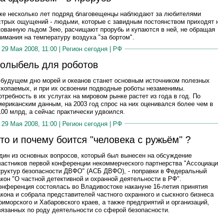
же несколько лет подряд благовещенцы наблюдают за любителями
стрых ощущений - людьми, которые с завидным постоянством приходят 
кованную льдом Зею, расчищают прорубь и купаются в ней, не обращая
нимания на температуру воздуха "за бортом".
29 Мая 2008, 11:00 |
Регион сегодня
|
РФ
олыбель для роботов
 будущем дно морей и океанов станет основным источником полезных
скопаемых, и при их освоении подводные роботы незаменимы.
отребность в их услугах на мировом рынке растет из года в год. По
мериканским данным, на 2003 год спрос на них оценивался более чем в
100 млрд, а сейчас практически удвоился.
29 Мая 2008, 11:00 |
Регион сегодня
|
РФ
то и почему боится "человека с ружьём" ?
дин из основных вопросов, который был вынесен на обсуждение
частников первой конференции некоммерческого партнерства "Ассоциац
труктур безопасности ДВФО" (АСБ ДВФО), - поправки в Федеральный
акон "О частной детективной и охранной деятельности в РФ".
онференция состоялась во Владивостоке накануне 16-летия принятия
акона и собрала представителей частного охранного и сыскного бизнеса
риморского и Хабаровского краев, а также предприятий и организаций,
вязанных по роду деятельности со сферой безопасности.