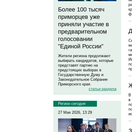
р
Более 100 тысяч
к
ф
приморцев уже
приняли участие в
Д
предварительном
голосовании
С
м
"Единой России"
г
м
Жители региона продолжают
И
выбирать кандидатов, которые
п
представят партию на
п
предстоящих выборах в
Государственную Думу и
Законодательное Собрание
Приморского края.
Ж
статьи раздела
В
в
Регион сегодня
п
п
27 Мая 2026, 13:29
и
З