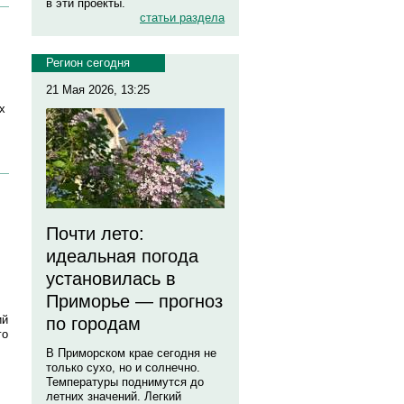
в эти проекты.
статьи раздела
Регион сегодня
21 Мая 2026, 13:25
х
Почти лето:
идеальная погода
установилась в
Приморье — прогноз
ий
по городам
го
В Приморском крае сегодня не
только сухо, но и солнечно.
Температуры поднимутся до
летних значений. Легкий