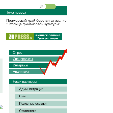
Тема номера
Приморский край борется за звание
"Столица финансовой культуры"
Опрос
Спецпроекты
Интервью
Аналитика
Наши партнеры
Администрации
Сми
Полезные ссылки
Статистика