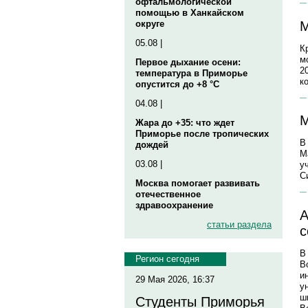
офтальмологической
помощью в Ханкайском
М
округе
05.08 |
К
м
Первое дыхание осени:
2
температура в Приморье
к
опустится до +8 °C
04.08 |
M
Жара до +35: что ждет
Приморье после тропических
В
дождей
М
03.08 |
у
С
Москва помогает развивать
отечественное
здравоохранение
А
статьи раздела
с
В
Регион сегодня
В
и
29 Мая 2026, 16:37
у
ш
Студенты Приморья