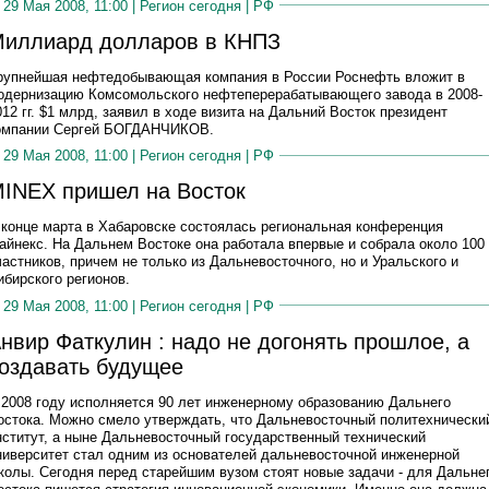
29 Мая 2008, 11:00 |
Регион сегодня
|
РФ
иллиард долларов в КНПЗ
рупнейшая нефтедобывающая компания в России Роснефть вложит в
одернизацию Комсомольского нефтеперерабатывающего завода в 2008-
012 гг. $1 млрд, заявил в ходе визита на Дальний Восток президент
омпании Сергей БОГДАНЧИКОВ.
29 Мая 2008, 11:00 |
Регион сегодня
|
РФ
INEX пришел на Восток
 конце марта в Хабаровске состоялась региональная конференция
айнекс. На Дальнем Востоке она работала впервые и собрала около 100
частников, причем не только из Дальневосточного, но и Уральского и
ибирского регионов.
29 Мая 2008, 11:00 |
Регион сегодня
|
РФ
нвир Фаткулин : надо не догонять прошлое, а
оздавать будущее
 2008 году исполняется 90 лет инженерному образованию Дальнего
остока. Можно смело утверждать, что Дальневосточный политехнически
нститут, а ныне Дальневосточный государственный технический
ниверситет стал одним из основателей дальневосточной инженерной
колы. Сегодня перед старейшим вузом стоят новые задачи - для Дальне