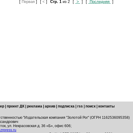
[
Первая
]
[
<
]
Стр. 1
из 2
[
>
]
[
Последняя
]
ер
|
проект ДК
|
реклама
|
архив
|
подписка
|
rss
|
поиск
|
контакты
тственностью "Издательская компания "Золотой Рог" (ОГРН 1162536095358)
ксандрович
ток, ул. Некрасовская д. 36 «Б», офис 606;
zrpress.ru