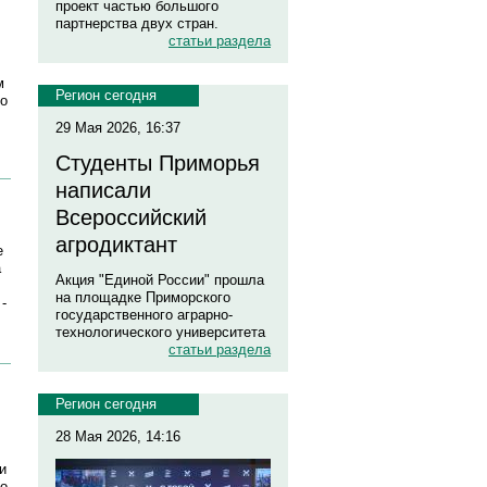
проект частью большого
партнерства двух стран.
статьи раздела
м
Регион сегодня
го
29 Мая 2026, 16:37
Студенты Приморья
написали
Всероссийский
агродиктант
е
а
Акция "Единой России" прошла
на площадке Приморского
-
государственного аграрно-
технологического университета
статьи раздела
Регион сегодня
,
28 Мая 2026, 14:16
и
го