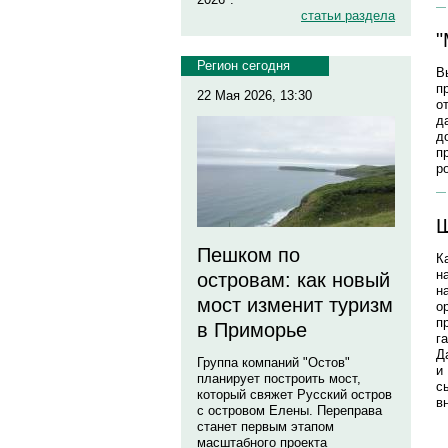
статьи раздела
"
Регион сегодня
В
п
22 Мая 2026, 13:30
о
д
д
п
р
Ш
Пешком по
К
н
островам: как новый
н
мост изменит туризм
о
п
в Приморье
г
Д
Группа компаний "Остов"
и
планирует построить мост,
с
который свяжет Русский остров
в
с островом Елены. Переправа
станет первым этапом
масштабного проекта