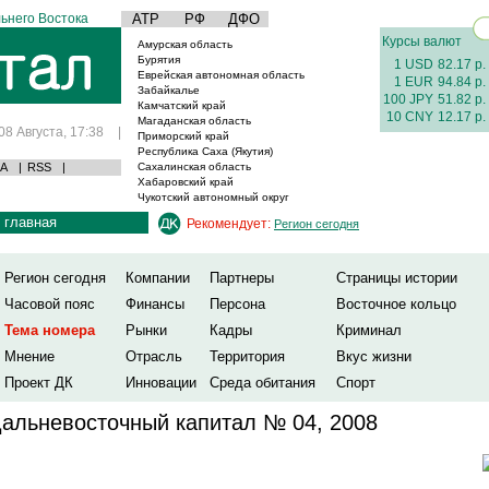
ьнего Востока
АТР
РФ
ДФО
Курсы валют
Амурская область
Бурятия
1 USD
82.17 р.
Еврейская автономная область
1 EUR
94.84 р.
Забайкалье
100 JPY
51.82 р.
Камчатский край
10 CNY
12.17 р.
Магаданская область
08 Августа, 17:38
|
Приморский край
Республика Саха (Якутия)
А
|
RSS
|
Сахалинская область
Хабаровский край
Чукотский автономный округ
главная
Рекомендует:
Регион сегодня
Регион сегодня
Компании
Партнеры
Страницы истории
Часовой пояс
Финансы
Персона
Восточное кольцо
Тема номера
Рынки
Кадры
Криминал
Мнение
Отрасль
Территория
Вкус жизни
Проект ДК
Инновации
Среда обитания
Спорт
альневосточный капитал № 04, 2008