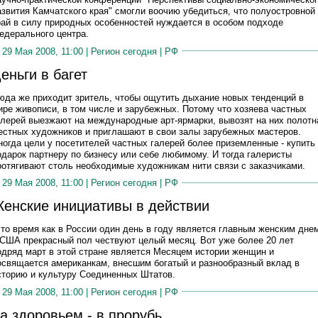
азвития Камчатского края" смогли воочию убедиться, что полуостровной
рай в силу природных особенностей нуждается в особом подходе
едерального центра.
29 Мая 2008, 11:00 |
Регион сегодня
|
РФ
еньги в багет
юда же приходит зритель, чтобы ощутить дыхание новых тенденций в
ире живописи, в том числе и зарубежных. Потому что хозяева частных
алерей выезжают на международные арт-ярмарки, вывозят на них полотн
естных художников и приглашают в свои залы зарубежных мастеров.
ногда цели у посетителей частных галерей более приземленные - купить
одарок партнеру по бизнесу или себе любимому. И тогда галеристы
ротягивают столь необходимые художникам нити связи с заказчиками.
29 Мая 2008, 11:00 |
Регион сегодня
|
РФ
енские инициативы в действии
 то время как в России один день в году является главным женским дне
 США прекрасный пол чествуют целый месяц. Вот уже более 20 лет
одряд март в этой стране является Месяцем истории женщин и
освящается американкам, внесшим богатый и разнообразный вклад в
сторию и культуру Соединенных Штатов.
29 Мая 2008, 11:00 |
Регион сегодня
|
РФ
а здоровьем - в прорубь