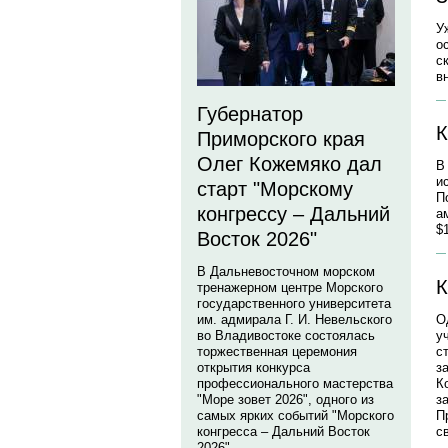
У
о
с
в
Губернатор
К
Приморского края
Олег Кожемяко дал
В
и
старт "Морскому
П
конгрессу – Дальний
а
$
Восток 2026"
В Дальневосточном морском
К
тренажерном центре Морского
государственного университета
О
им. адмирала Г. И. Невельского
у
во Владивостоке состоялась
с
торжественная церемония
з
открытия конкурса
К
профессионального мастерства
з
"Море зовет 2026", одного из
П
самых ярких событий "Морского
с
конгресса – Дальний Восток
2026".