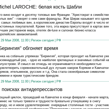
ichel LAROCHE: белая кость Шабли
то вино входит в десятку топовых вин Франции. "Аристократ в семействе
елых вин" - говорят о нем сами французы. Жак Ширак называет его одни
з самых любимых вин, а королевские династии Европы входят в число е
остоянных покупателей. Кроме того, эта марка присутствует в картах вин
учших ресторанов мира, отелях de-luxe и салонах бизнес-класса
вропейских авиакомпаний.
29 Мая 2008, 11:00 |
Регион сегодня
|
РФ
Берингия" обгоняет время
онка на собачьих упряжках "Берингия", которая проходит на Камчатке уж
осемнадцатый раз, - одно из наиболее зрелищных и значимых событий н
олуострове. И смысл ее отнюдь не ограничивается необходимостью
довлетворить соревновательный дух лучших каюров Корякии и Камчатки 
оряков, ительменов, русских и т.д. Она стала своеобразным символом
ремени и ярким туристическим брендом.
29 Мая 2008, 11:00 |
Регион сегодня
|
РФ
 поисках антидепрессантов
ощный циклон, прошедший на Камчатке в конце февраля - начале марта
ринес не только тревоги и трудности буквально утонувшему в снегу
ороду, но и некое удовлетворение: очередные столичные гости - участник
аучно-практической конференции "Перспективы социально-экономическо