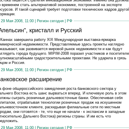
остока пишется стратегия инновационной экономики. Именно она должна
о временем стать альтернативой экономике, построенной на экспорте
есурсов. И такой сценарий требует подготовки технических кадров друго
ормации.
29 Мая 2008, 11:00 |
Регион сегодня
|
РФ
Апельсин", кристалл и Русский
 Каннах завершила работу XIX Международная выставка-ярмарка
оммерческой недвижимости. Представляемые здесь проекты наглядно
оказывают, как развивается мировой рынок недвижимости и как будут
ыглядеть города будущего. MIPIM-2008 поразил участников и посетител
рупномасштабными градостроительными проектами. Не ударила в грязь
ицом и Россия.
29 Мая 2008, 11:00 |
Регион сегодня
|
РФ
анковское расширение
а фоне общероссийского замедления роста банковского сектора у
альнего Востока есть шанс вырваться вперед. И ключевую роль в этом
олжны сыграть розничные дальневосточные банки. Обеспечивая себя
апиталом, отрабатывая технологии розничных продаж на искушенном
альневосточном клиенте, раскидывая филиальные сети по местным
ородам, они готовятся - те, что еще не начали - к экспансии в западные
относительно Дальнего Востока) регионы страны. И им есть что
редложить.
29 Мая 2008, 11:00 |
Регион сегодня
|
РФ