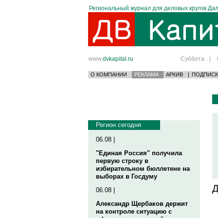
Региональный журнал для деловых кругов Дал
www.
dvkapital.ru
Суббота
|
О КОМПАНИИ
РЕКЛАМА
АРХИВ
|
ПОДПИСК
Регион сегодня
06.08 |
"Единая Россия" получила
первую строку в
избирательном бюллетене на
выборах в Госдуму
Д
06.08 |
Александр Щербаков держит
на контроле ситуацию с