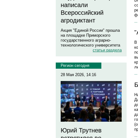
В
написали
с
р
Всероссийский
ф
агродиктант
Акция "Единой России" прошла
"
на площадке Приморского
государственного аграрно-
В
технологического университета
к
статьи раздела
п
в
к
Регион сегодня
л
28 Мая 2026, 14:16
Б
Н
Д
д
к
д
г
(
п
Юрий Трутнев