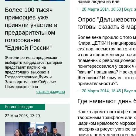
найме людей из вне
Более 100 тысяч
20 Марта 2014, 18:53 |
Вкус 
приморцев уже
Опрос "Дальневосто
приняли участие в
готовы сказать 8 ма
предварительном
Более века прошло с того
голосовании
Клара ЦЕТКИН инициировал
"Единой России"
сих пор, несмотря на то чт
и наши современницы разит
Жители региона продолжают
пламенных революционерок
выбирать кандидатов, которые
поинтересовалcя у своих чи
представят партию на
"жизни" праздника? Наскол
предстоящих выборах в
Государственную Думу и
Женщины? И кому вы готовы
Законодательное Собрание
признательности?".
Приморского края.
20 Марта 2014, 18:45 |
Вкус 
статьи раздела
Где начинают день 
Регион сегодня
Чашка ароматного кофе с в
27 Мая 2026, 13:29
творожным трайфлом или х
шариком кремового морожен
наверняка рисует уютное к
память немедленно отсыла