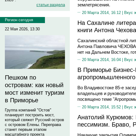
землетрясения.
статьи раздела
20 Марта 2014, 16:12 |
Вкус 
Регион сегодня
На Сахалине литера
книги Антона Чехов
22 Мая 2026, 13:30
Сахалинский областной ли
Антона Павловича ЧЕХОВА 
нет на Дальнем Востоке, го
20 Марта 2014, 16:04 |
Вкус 
В Приморье Бизнес-
агропромышленного 
Пешком по
островам: как новый
Во Владивостоке 85-е засе
мост изменит туризм
владельцев и руководител
посвящено теме "Агропромы
в Приморье
20 Марта 2014, 15:52 |
Вкус 
Группа компаний "Остов"
планирует построить мост,
Анатолий Курюмов:
который свяжет Русский остров
пессимизм. Браво, Р
с островом Елены. Переправа
станет первым этапом
масштабного проекта
Накануне закрытия Олимпи