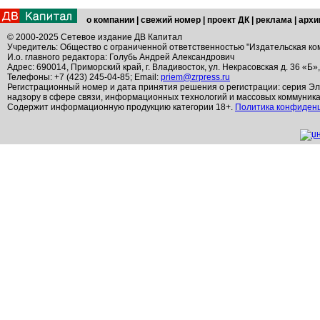
о компании
|
свежий номер
|
проект ДК
|
реклама
|
архи
© 2000-2025 Сетевое издание ДВ Капитал
Учредитель: Общество с ограниченной ответственностью "Издательская ко
И.о. главного редактора: Голубь Андрей Александрович
Адрес: 690014, Приморский край, г. Владивосток, ул. Некрасовская д. 36 «Б»
Телефоны: +7 (423) 245-04-85; Email:
priem@zrpress.ru
Регистрационный номер и дата принятия решения о регистрации: серия Эл
надзору в сфере связи, информационных технологий и массовых коммуник
Содержит информационную продукцию категории 18+.
Политика конфиден