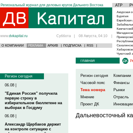
Региональный журнал для деловых кругов Дальнего Востока
АТР
Р
Амурская о
Бурятия
Еврейская 
Забайкаль
Камчатский
Магаданска
www.
dvkapital.ru
Суббота
|
08 Августа, 04:10
|
Приморски
Республика
О КОМПАНИИ
РЕКЛАМА
АРХИВ
|
ПОДПИСКА
|
RSS
|
Сахалинска
Хабаровски
Чукотский 
главная
Р
Регион сегодня
Компании
Регион сегодня
Часовой пояс
Финансы
06.08 |
Тема номера
Рынки
"Единая Россия" получила
Мнение
Отрасль
первую строку в
избирательном бюллетене на
Проект ДК
Инновации
выборах в Госдуму
Дальневосточный ка
06.08 |
Александр Щербаков держит
на контроле ситуацию с