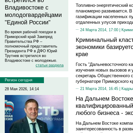
встретился во
Топливно-энергетический к
Владивостоке с
планомерно развивается. В
молодогвардейцами
газификации населенных пу
"Единой России"
отдаленных улусов приходи
24 Марта 2014, 17:00 |
Крими
Во время рабочей поездки в
Приморский край Зампред
Криминальный класт
Правительства РФ –
экономики базирует
полномочный представитель
Президента РФ в ДФО Юрий
крае
Трутнев встретился во
Владивостоке с молодежью.
Гость "Дальневосточного к
статьи раздела
изучения новых вызовов и 
секретарь Общественного с
Регион сегодня
губернаторе Приморского 
21 Марта 2014, 16:45 |
Кадры
28 Мая 2026, 14:14
На Дальнем Востоке
квалифицированный 
любого бизнеса - эк
На Дальнем Востоке компа
заинтересованность в разв