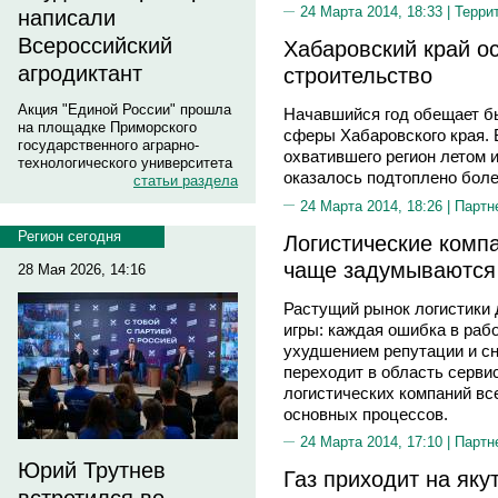
24 Марта 2014, 18:33 |
Терри
написали
Всероссийский
Хабаровский край о
агродиктант
строительство
Акция "Единой России" прошла
Начавшийся год обещает б
на площадке Приморского
сферы Хабаровского края. 
государственного аграрно-
охватившего регион летом и
технологического университета
оказалось подтоплено боле
статьи раздела
24 Марта 2014, 18:26 |
Партн
Регион сегодня
Логистические комп
чаще задумываются
28 Мая 2026, 14:16
Растущий рынок логистики 
игры: каждая ошибка в раб
ухудшением репутации и с
переходит в область сервис
логистических компаний вс
основных процессов.
24 Марта 2014, 17:10 |
Партн
Юрий Трутнев
Газ приходит на яку