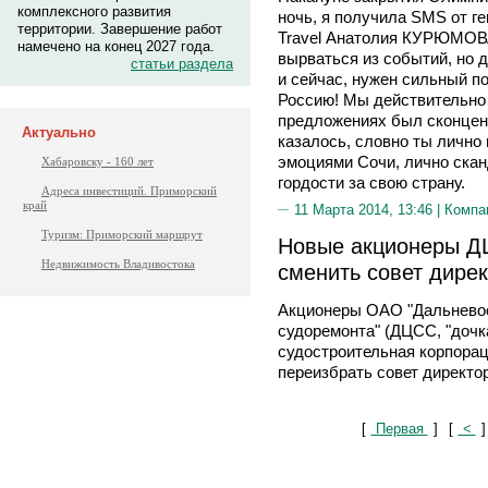
комплексного развития
ночь, я получила SMS от ге
территории. Завершение работ
Travel Анатолия КУРЮМОВА
намечено на конец 2027 года.
вырваться из событий, но д
статьи раздела
и сейчас, нужен сильный п
Россию! Мы действительно 
предложениях был сконцент
Актуально
казалось, словно ты лично
эмоциями Сочи, лично сканд
Хабаровску - 160 лет
гордости за свою страну.
Адреса инвестиций. Приморский
край
11 Марта 2014, 13:46 |
Компа
Туризм: Приморский маршрут
Новые акционеры Д
Недвижимость Владивостока
сменить совет дире
Акционеры ОАО "Дальневос
судоремонта" (ДЦСС, "доч
судостроительная корпорац
переизбрать совет директо
[
Первая
]
[
<
]