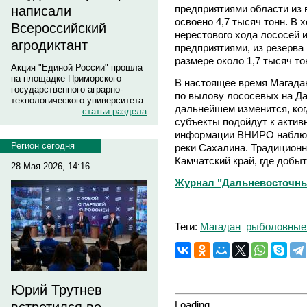
предприятиями области из 
написали
освоено 4,7 тысяч тонн. В 
Всероссийский
нерестового хода лососей
агродиктант
предприятиями, из резерва
размере около 1,7 тысяч то
Акция "Единой России" прошла
на площадке Приморского
В настоящее время Магадан
государственного аграрно-
по вылову лососевых на Да
технологического университета
дальнейшем изменится, ко
статьи раздела
субъекты подойдут к актив
информации ВНИРО наблюд
Регион сегодня
реки Сахалина. Традиционн
Камчатский край, где добы
28 Мая 2026, 14:16
Журнал "Дальневосточны
Теги:
Магадан
рыболовные
Юрий Трутнев
Loading...