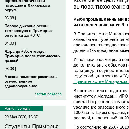
офтальмологической
вылова тихоокеанск
помощью в Ханкайском
округе
05.08 |
Рыбопромышленными пре
из выделенных ранее 8 ты
Первое дыхание осени:
температура в Приморье
В Правительстве Магаданск
опустится до +8 °C
заместителя губернатора 
04.08 |
состоялось очередное зас
добычи (вылова) анадромн
Жара до +35: что ждет
Приморье после тропических
Участники рассмотрели воп
дождей
дополнительных объемов н
03.08 |
гольцов для осуществления
году, сообщили журналу "
Москва помогает развивать
Правительстве Магаданско
отечественное
здравоохранение
В соответствии с подгото
статьи раздела
институтом Магадан НИРО 
совета Росрыболовства дл
увеличение разрешенного в
Регион сегодня
1000 тонн. Таким образом,
29 Мая 2026, 16:37
лососей, выделенный на 201
Студенты Приморья
По состоянию на 25.07.20