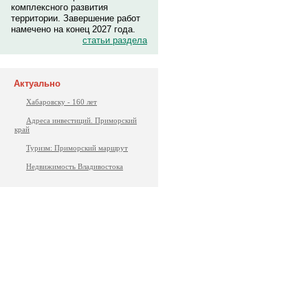
комплексного развития
территории. Завершение работ
намечено на конец 2027 года.
статьи раздела
Актуально
Хабаровску - 160 лет
Адреса инвестиций. Приморский
край
Туризм: Приморский маршрут
Недвижимость Владивостока