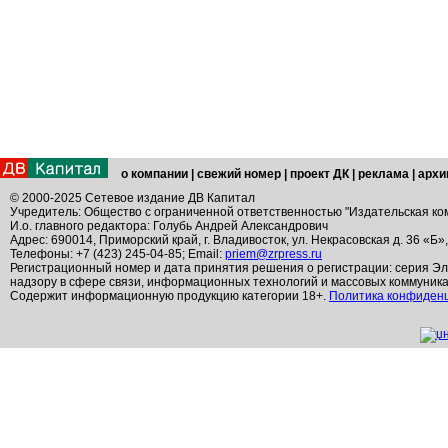
о компании
|
свежий номер
|
проект ДК
|
реклама
|
архи
© 2000-2025 Сетевое издание ДВ Капитал
Учредитель: Общество с ограниченной ответственностью "Издательская ко
И.о. главного редактора: Голубь Андрей Александрович
Адрес: 690014, Приморский край, г. Владивосток, ул. Некрасовская д. 36 «Б»
Телефоны: +7 (423) 245-04-85; Email:
priem@zrpress.ru
Регистрационный номер и дата принятия решения о регистрации: серия Эл
надзору в сфере связи, информационных технологий и массовых коммуник
Содержит информационную продукцию категории 18+.
Политика конфиден