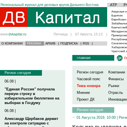
Региональный журнал для деловых кругов Дальнего Востока
АТР
Р
Амурская о
Бурятия
Еврейская 
Забайкаль
Камчатский
Магаданска
www.
dvkapital.ru
Пятница
|
07 Августа, 15:13
|
Приморски
Республика
О КОМПАНИИ
РЕКЛАМА
АРХИВ
|
ПОДПИСКА
|
RSS
|
Сахалинска
Хабаровски
Чукотский 
главная
Р
Регион сегодня
Компании
Регион сегодня
Часовой пояс
Финансы
06.08 |
Тема номера
Рынки
"Единая Россия" получила
Мнение
Отрасль
первую строку в
избирательном бюллетене на
Проект ДК
Инновации
выборах в Госдуму
Регион сегодня
06.08 |
01 Августа 2019, 10:00 |
Реги
Александр Щербаков держит
на контроле ситуацию с
Колыме выделили до