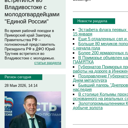
встретился во
Владивостоке с
молодогвардейцами
"Единой России"
Новости раздела
Эстафета флага первых 
Во время рабочей поездки в
15 января
Приморский край Зампред
Еще 5 отдаленных сел и
Правительства РФ –
Больше 80 медиков попо
полномочный представитель
с начала года
Президента РФ в ДФО Юрий
Более 200 ярмарочных п
Трутнев встретился во
В Приморье объявлен кар
Владивостоке с молодежью.
ПАМЯТКА
статьи раздела
Губернатор Приморья пр
работы на дороге в Инноке
Поздравление Губернато
Регион сегодня
Днем металлурга
Бывший лагерь "Днепровс
28 Мая 2026, 14:14
наследия
В столице Колымы прохо
основанного на реальных 
Золотопромышленники К
добыче золота