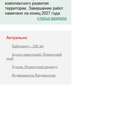
комплексного развития
территории. Завершение работ
намечено на конец 2027 года.
статьи раздела
Актуально
Хабаровску - 160 лет
Адреса инвестиций. Приморский
край
Туризм: Приморский маршрут
Недвижимость Владивостока