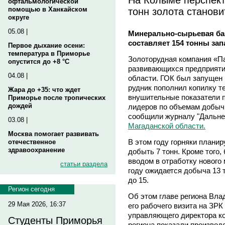
офтальмологической
тонн золота станов
помощью в Ханкайском
округе
05.08 |
Минерально-сырьевая ба
составляет 154 тонны зап
Первое дыхание осени:
температура в Приморье
Золоторудная компания «Па
опустится до +8 °C
развивающихся предприяти
04.08 |
области. ГОК был запущен в
рудник пополнил копилку те
Жара до +35: что ждет
внушительные показатели п
Приморье после тропических
дождей
лидеров по объемам добычи
сообщили журналу "Дальне
03.08 |
Магаданской области.
Москва помогает развивать
В этом году горняки плани
отечественное
здравоохранение
добыть 7 тонн. Кроме того,
вводом в отработку нового
статьи раздела
году ожидается добыча 13 
до 15.
Регион сегодня
Об этом главе региона Вла
29 Мая 2026, 16:37
его рабочего визита на ЗРК
управляющего директора ко
Студенты Приморья
региона показали производ