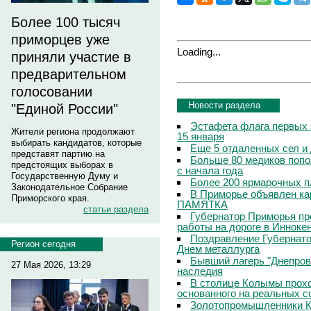
Более 100 тысяч
приморцев уже
Loading...
приняли участие в
предварительном
голосовании
Новости раздела
"Единой России"
Эстафета флага первых 
Жители региона продолжают
15 января
выбирать кандидатов, которые
Еще 5 отдаленных сел и
представят партию на
Больше 80 медиков попо
предстоящих выборах в
с начала года
Государственную Думу и
Более 200 ярмарочных п
Законодательное Собрание
В Приморье объявлен кар
Приморского края.
ПАМЯТКА
статьи раздела
Губернатор Приморья пр
работы на дороге в Инноке
Поздравление Губернато
Регион сегодня
Днем металлурга
Бывший лагерь "Днепровс
27 Мая 2026, 13:29
наследия
В столице Колымы прохо
основанного на реальных 
Золотопромышленники К