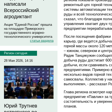
написали
ремонтный цех горной техн
системы автоматизации тех
Всероссийский
руды и всей технологическ
агродиктант
сказал, что благодаря пол
управления хватает двух-т
Акция "Единой России" прошла
предприятии перерабатывае
на площадке Приморского
государственного аграрно-
После посещения фабрики 
технологического университета
статьи раздела
карьер, где ведется добыч
горной массы около 120 ме
– южном, северном и центр
Регион сегодня
Радик Танцикужин сообщил
добыча руды достигает 600
28 Мая 2026, 14:16
добычи, если сравнивать с
предприятиями. Примерно в
несколько видов горной тех
самосвалы. Коллектив у н
выполняем», - рассказал Р
Глава региона осмотрел кар
предприятие «Павлик» за т
состоятельность и уверенн
Юрий Трутнев
планов.