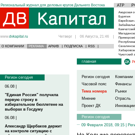
Региональный журнал для деловых кругов Дальнего Востока
АТР
Р
Амурская о
Бурятия
Еврейская 
Забайкаль
Камчатский
Магаданска
www.
dvkapital.ru
Четверг
|
06 Августа, 21:46
|
Приморски
Республика
О КОМПАНИИ
РЕКЛАМА
АРХИВ
|
ПОДПИСКА
|
RSS
|
Сахалинска
Хабаровски
Чукотский 
главная
Р
Регион сегодня
Компании
Регион сегодня
Часовой пояс
Финансы
06.08 |
Тема номера
Рынки
"Единая Россия" получила
Мнение
Отрасль
первую строку в
избирательном бюллетене на
Проект ДК
Инновации
выборах в Госдуму
Регион сегодня
06.08 |
09 Февраля 2018, 09:15 |
Рег
Александр Щербаков держит
на контроле ситуацию с
На Колыме перспект