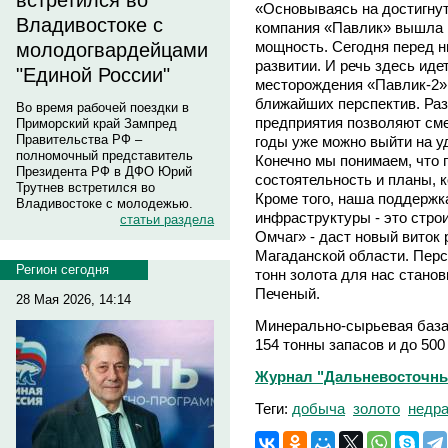
встретился во
«Основываясь на достигнут
Владивостоке с
компания «Павлик» вышла 
мощность. Сегодня перед н
молодогвардейцами
развитии. И речь здесь иде
"Единой России"
месторождения «Павлик-2».
ближайших перспектив. Ра
Во время рабочей поездки в
предприятия позволяют сме
Приморский край Зампред
Правительства РФ –
годы уже можно выйти на у
полномочный представитель
Конечно мы понимаем, что
Президента РФ в ДФО Юрий
состоятельность и планы, 
Трутнев встретился во
Кроме того, наша поддержка
Владивостоке с молодежью.
инфраструктуры - это стро
статьи раздела
Омчаг» - даст новый виток
Магаданской области. Перс
Регион сегодня
тонн золота для нас станов
Печеный.
28 Мая 2026, 14:14
Минерально-сырьевая база
154 тонны запасов и до 500
Журнал "Дальневосточны
Теги:
добыча
золото
недр