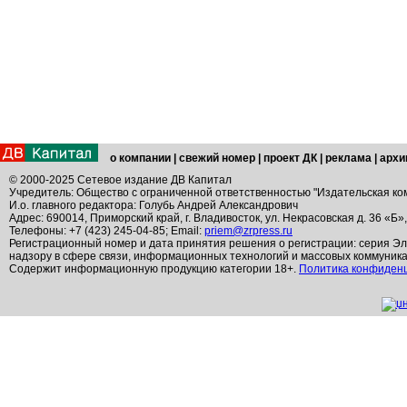
о компании
|
свежий номер
|
проект ДК
|
реклама
|
архи
© 2000-2025 Сетевое издание ДВ Капитал
Учредитель: Общество с ограниченной ответственностью "Издательская ко
И.о. главного редактора: Голубь Андрей Александрович
Адрес: 690014, Приморский край, г. Владивосток, ул. Некрасовская д. 36 «Б»
Телефоны: +7 (423) 245-04-85; Email:
priem@zrpress.ru
Регистрационный номер и дата принятия решения о регистрации: серия Эл
надзору в сфере связи, информационных технологий и массовых коммуник
Содержит информационную продукцию категории 18+.
Политика конфиден