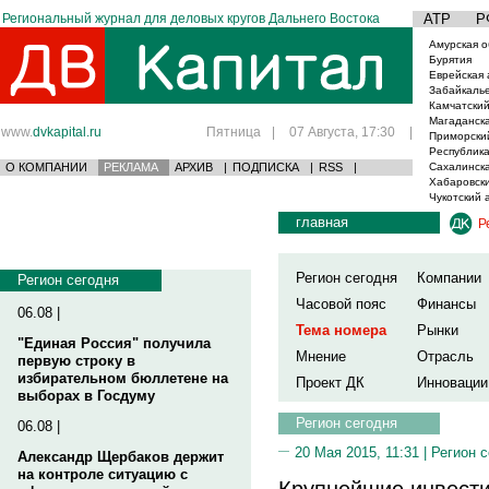
Региональный журнал для деловых кругов Дальнего Востока
АТР
Р
Амурская о
Бурятия
Еврейская 
Забайкаль
Камчатский
Магаданска
www.
dvkapital.ru
Пятница
|
07 Августа, 17:30
|
Приморски
Республика
О КОМПАНИИ
РЕКЛАМА
АРХИВ
|
ПОДПИСКА
|
RSS
|
Сахалинска
Хабаровски
Чукотский 
главная
Р
Регион сегодня
Компании
Регион сегодня
Часовой пояс
Финансы
06.08 |
Тема номера
Рынки
"Единая Россия" получила
Мнение
Отрасль
первую строку в
избирательном бюллетене на
Проект ДК
Инновации
выборах в Госдуму
Регион сегодня
06.08 |
20 Мая 2015, 11:31 |
Регион 
Александр Щербаков держит
на контроле ситуацию с
Крупнейшие инвест