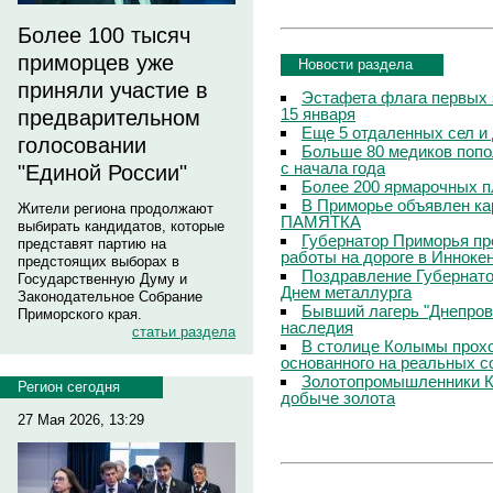
Более 100 тысяч
приморцев уже
Новости раздела
приняли участие в
Эстафета флага первых 
15 января
предварительном
Еще 5 отдаленных сел и
голосовании
Больше 80 медиков попо
с начала года
"Единой России"
Более 200 ярмарочных п
В Приморье объявлен кар
Жители региона продолжают
ПАМЯТКА
выбирать кандидатов, которые
Губернатор Приморья пр
представят партию на
работы на дороге в Инноке
предстоящих выборах в
Поздравление Губернато
Государственную Думу и
Днем металлурга
Законодательное Собрание
Бывший лагерь "Днепровс
Приморского края.
наследия
статьи раздела
В столице Колымы прохо
основанного на реальных 
Золотопромышленники К
Регион сегодня
добыче золота
27 Мая 2026, 13:29