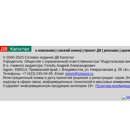
о компании
|
свежий номер
|
проект ДК
|
реклама
|
архи
© 2000-2025 Сетевое издание ДВ Капитал
Учредитель: Общество с ограниченной ответственностью "Издательская ко
И.о. главного редактора: Голубь Андрей Александрович
Адрес: 690014, Приморский край, г. Владивосток, ул. Некрасовская д. 36 «Б»
Телефоны: +7 (423) 245-04-85; Email:
priem@zrpress.ru
Регистрационный номер и дата принятия решения о регистрации: серия Эл
надзору в сфере связи, информационных технологий и массовых коммуник
Содержит информационную продукцию категории 18+.
Политика конфиден