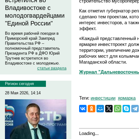
встретился во
строительство мусоропере
Владивостоке с
Как отметил губернатор рег
молодогвардейцами
сделано тем проектам, кот
интерес инвесторов, а так
"Единой России"
эффект.
Во время рабочей поездки в
«Каждый представленный 
Приморский край Зампред
Правительства РФ –
ярмарке инвестпроект долж
полномочный представитель
территории, увеличение до
Президента РФ в ДФО Юрий
рабочих мест для колымчан
Трутнев встретился во
Магаданской области.
Владивостоке с молодежью.
статьи раздела
Журнал "Дальневосточны
Регион сегодня
28 Мая 2026, 14:14
Теги:
инвестиции
ярмарка
Loading...