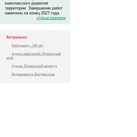
комплексного развития
территории. Завершение работ
намечено на конец 2027 года.
статьи раздела
Актуально
Хабаровску - 160 лет
Адреса инвестиций. Приморский
край
Туризм: Приморский маршрут
Недвижимость Владивостока