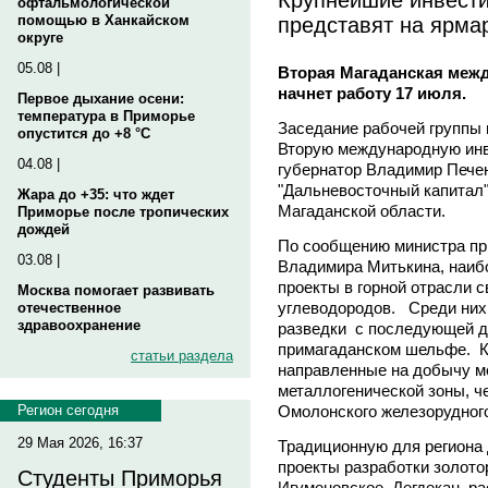
офтальмологической
представят на ярма
помощью в Ханкайском
округе
05.08 |
Вторая Магаданская меж
начнет работу 17 июля.
Первое дыхание осени:
температура в Приморье
Заседание рабочей группы 
опустится до +8 °C
Вторую международную инв
04.08 |
губернатор Владимир Пече
"Дальневосточный капитал"
Жара до +35: что ждет
Магаданской области.
Приморье после тропических
дождей
По сообщению министра пр
03.08 |
Владимира Митькина, наиб
проекты в горной отрасли 
Москва помогает развивать
углеводородов. Среди них 
отечественное
здравоохранение
разведки с последующей д
примагаданском шельфе. Кр
статьи раздела
направленные на добычу м
металлогенической зоны, ч
Омолонского железорудного
Регион сегодня
29 Мая 2026, 16:37
Традиционную для региона
проекты разработки золот
Студенты Приморья
Игуменовское, Дегдекан, 