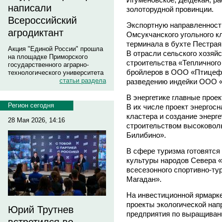
написали
золоторудной провинции.
Всероссийский
Экспортную направленность
агродиктант
Омсукчанского угольного к
терминала в бухте Пестрая
Акция "Единой России" прошла
В отрасли сельского хозяй
на площадке Приморского
строительства «Тепличного
государственного аграрно-
бройлеров в ООО «Птицефа
технологического университета
статьи раздела
разведению индейки ООО 
В энергетике главные прое
Регион сегодня
В их числе проект энергос
кластера и создание энерг
28 Мая 2026, 14:16
строительством высоковоль
Билибино».
В сфере туризма готовятся
культуры народов Севера «
всесезонного спортивно-ту
Магадан».
На инвестиционной ярмарке
проекты экологической нап
Юрий Трутнев
предприятия по выращивани