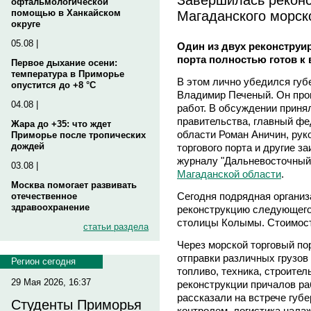
офтальмологической
Магаданского морско
помощью в Ханкайском
округе
05.08 |
Один из двух реконструи
порта полностью готов к
Первое дыхание осени:
температура в Приморье
В этом лично убедился губ
опустится до +8 °C
Владимир Печеный. Он пров
04.08 |
работ. В обсуждении приня
правительства, главный ф
Жара до +35: что ждет
области Роман Аничин, рук
Приморье после тропических
дождей
торгового порта и другие 
журналу "Дальневосточный
03.08 |
Магаданской области
.
Москва помогает развивать
Сегодня подрядная органи
отечественное
здравоохранение
реконструкцию следующего 
столицы Колымы. Стоимост
статьи раздела
Через морской торговый пор
отправки различных грузов 
Регион сегодня
топливо, техника, строител
29 Мая 2026, 16:37
реконструкции причалов ра
рассказали на встрече губе
Студенты Приморья
контролем, логистика нала