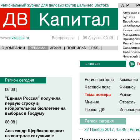
Региональный журнал для деловых кругов Дальнего Востока
АТР
Р
Амурская о
Бурятия
Еврейская 
Забайкаль
Камчатский
Магаданска
www.
dvkapital.ru
Воскресенье
|
09 Августа, 00:49
|
Приморски
Республика
О КОМПАНИИ
РЕКЛАМА
АРХИВ
|
ПОДПИСКА
|
RSS
|
Сахалинска
Хабаровски
Чукотский 
главная
Р
Регион сегодня
Компании
Регион сегодня
Часовой пояс
Финансы
06.08 |
Тема номера
Рынки
"Единая Россия" получила
Мнение
Отрасль
первую строку в
избирательном бюллетене на
Проект ДК
Инновации
выборах в Госдуму
Регион сегодня
06.08 |
22 Ноября 2017, 15:45 |
Реги
Александр Щербаков держит
на контроле ситуацию с
Завершилась реконс