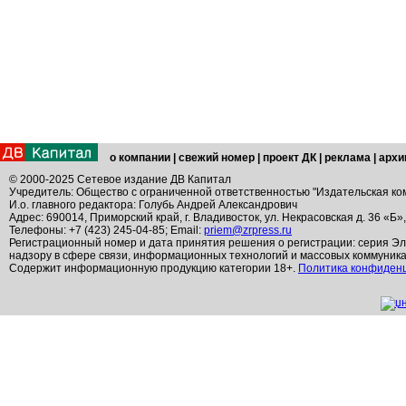
о компании
|
свежий номер
|
проект ДК
|
реклама
|
архи
© 2000-2025 Сетевое издание ДВ Капитал
Учредитель: Общество с ограниченной ответственностью "Издательская ко
И.о. главного редактора: Голубь Андрей Александрович
Адрес: 690014, Приморский край, г. Владивосток, ул. Некрасовская д. 36 «Б»
Телефоны: +7 (423) 245-04-85; Email:
priem@zrpress.ru
Регистрационный номер и дата принятия решения о регистрации: серия Эл
надзору в сфере связи, информационных технологий и массовых коммуник
Содержит информационную продукцию категории 18+.
Политика конфиден