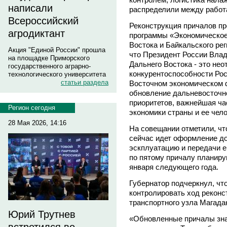
написали
распределили между рабо
Всероссийский
Реконструкция причалов п
агродиктант
программы «Экономическое
Востока и Байкальского рег
Акция "Единой России" прошла
что Президент России Влад
на площадке Приморского
Дальнего Востока - это не
государственного аграрно-
конкурентоспособности Ро
технологического университета
статьи раздела
Восточном экономическом ф
обновление дальневосточно
приоритетов, важнейшая ча
Регион сегодня
экономики страны и ее чело
28 Мая 2026, 14:16
На совещании отметили, чт
сейчас идет оформление до
эскплуатацию и передачи е
по пятому причалу планиру
января следующего года.
Губернатор подчеркнул, чт
контролировать ход реконс
транспортного узла Магада
Юрий Трутнев
«Обновленные причалы зна