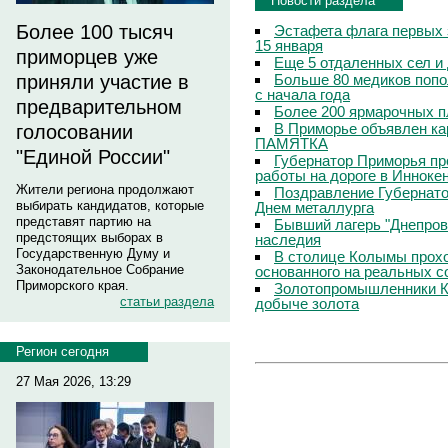
Новости раздела
Более 100 тысяч
Эстафета флага первых 
15 января
приморцев уже
Еще 5 отдаленных сел и
Больше 80 медиков попо
приняли участие в
с начала года
предварительном
Более 200 ярмарочных п
В Приморье объявлен кар
голосовании
ПАМЯТКА
"Единой России"
Губернатор Приморья пр
работы на дороге в Инноке
Жители региона продолжают
Поздравление Губернато
выбирать кандидатов, которые
Днем металлурга
представят партию на
Бывший лагерь "Днепровс
предстоящих выборах в
наследия
Государственную Думу и
В столице Колымы прохо
Законодательное Собрание
основанного на реальных 
Приморского края.
Золотопромышленники К
статьи раздела
добыче золота
Регион сегодня
27 Мая 2026, 13:29