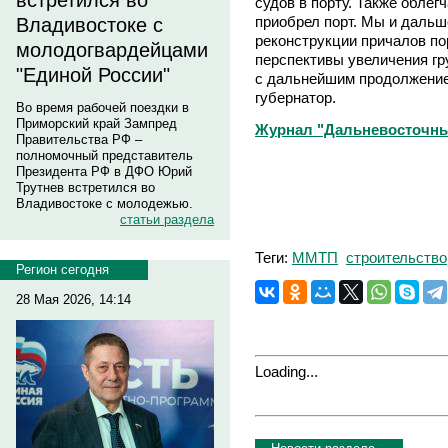
встретился во
судов в порту. Также облег
приобрел порт. Мы и даль
Владивостоке с
реконструкции причалов по
молодогвардейцами
перспективы увеличения гр
"Единой России"
с дальнейшим продолжением
губернатор.
Во время рабочей поездки в
Приморский край Зампред
Журнал "Дальневосточны
Правительства РФ –
полномочный представитель
Президента РФ в ДФО Юрий
Трутнев встретился во
Владивостоке с молодежью.
статьи раздела
Теги:
ММТП
строительство
Регион сегодня
28 Мая 2026, 14:14
Loading...