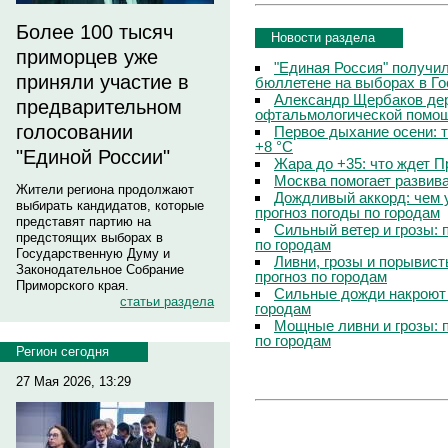
Более 100 тысяч
Новости раздела
приморцев уже
"Единая Россия" получи
приняли участие в
бюллетене на выборах в Г
Александр Щербаков дер
предварительном
офтальмологической помощ
голосовании
Первое дыхание осени: 
+8 °C
"Единой России"
Жара до +35: что ждет 
Москва помогает развив
Жители региона продолжают
Дождливый аккорд: чем 
выбирать кандидатов, которые
прогноз погоды по городам
представят партию на
Сильный ветер и грозы: 
предстоящих выборах в
по городам
Государственную Думу и
Ливни, грозы и порывист
Законодательное Собрание
прогноз по городам
Приморского края.
Сильные дожди накроют 
статьи раздела
городам
Мощные ливни и грозы: 
по городам
Регион сегодня
27 Мая 2026, 13:29