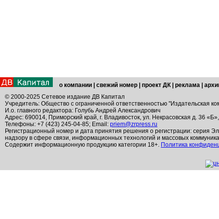
о компании
|
свежий номер
|
проект ДК
|
реклама
|
архи
© 2000-2025 Сетевое издание ДВ Капитал
Учредитель: Общество с ограниченной ответственностью "Издательская ко
И.о. главного редактора: Голубь Андрей Александрович
Адрес: 690014, Приморский край, г. Владивосток, ул. Некрасовская д. 36 «Б»
Телефоны: +7 (423) 245-04-85; Email:
priem@zrpress.ru
Регистрационный номер и дата принятия решения о регистрации: серия Эл
надзору в сфере связи, информационных технологий и массовых коммуник
Содержит информационную продукцию категории 18+.
Политика конфиден