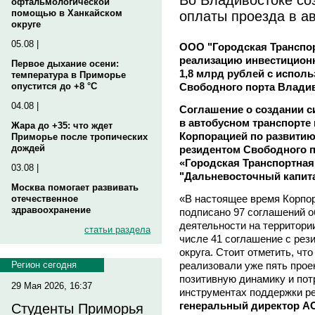
офтальмологической
оплаты проезда в а
помощью в Ханкайском
округе
05.08 |
ООО "Городская Транспор
реализацию инвестиционн
Первое дыхание осени:
1,8 млрд рублей с испол
температура в Приморье
Свободного порта Влади
опустится до +8 °C
04.08 |
Соглашение о создании с
в автобусном транспорте
Жара до +35: что ждет
Корпорацией по развитию
Приморье после тропических
дождей
резидентом Свободного п
«Городская Транспортная
03.08 |
"Дальневосточный капита
Москва помогает развивать
«В настоящее время Корпор
отечественное
здравоохранение
подписано 97 соглашений 
деятельности на территори
статьи раздела
числе 41 соглашение с рез
округа. Стоит отметить, чт
реализовали уже пять прое
Регион сегодня
позитивную динамику и пот
29 Мая 2026, 16:37
инструментах поддержки ре
генеральный директор АО
Студенты Приморья