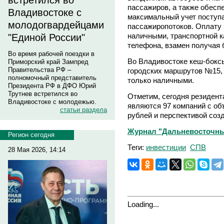
встретился во
пассажиров, а также обесп
Владивостоке с
максимальный учет поступ
молодогвардейцами
пассажиропотоков. Оплату 
наличными, транспортной 
"Единой России"
телефона, взамен получая 
Во время рабочей поездки в
Во Владивостоке кеш-бокс
Приморский край Зампред
Правительства РФ –
городских маршрутов №15, 
полномочный представитель
только наличными.
Президента РФ в ДФО Юрий
Трутнев встретился во
Отметим, сегодня резидент
Владивостоке с молодежью.
являются 97 компаний с об
статьи раздела
рублей и перспективой соз
Журнал "Дальневосточны
Регион сегодня
Теги:
инвестиции
СПВ
28 Мая 2026, 14:14
Loading...