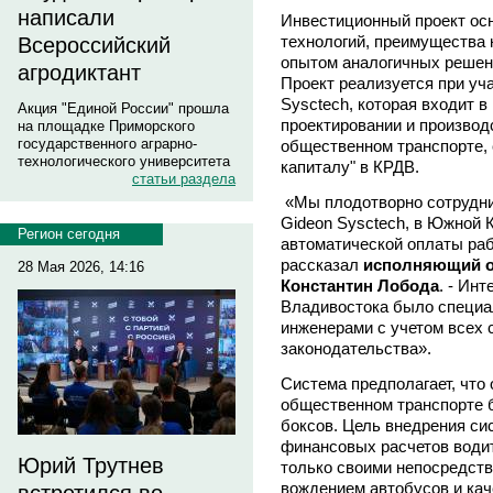
написали
Инвестиционный проект ос
технологий, преимущества
Всероссийский
опытом аналогичных решен
агродиктант
Проект реализуется при уч
Sysctech, которая входит 
Акция "Единой России" прошла
проектировании и производ
на площадке Приморского
государственного аграрно-
общественном транспорте,
технологического университета
капиталу" в КРДВ.
статьи раздела
«Мы плодотворно сотрудни
Gideon Sysctech, в Южной 
Регион сегодня
автоматической оплаты раб
рассказал
исполняющий о
28 Мая 2026, 14:16
Константин Лобода
. - Ин
Владивостока было специа
инженерами с учетом всех 
законодательства».
Система предполагает, что 
общественном транспорте 
боксов. Цель внедрения си
финансовых расчетов водит
Юрий Трутнев
только своими непосредст
вождением автобусов и ка