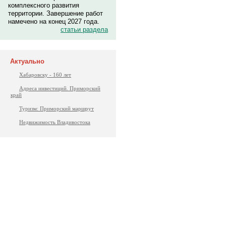
комплексного развития
территории. Завершение работ
намечено на конец 2027 года.
статьи раздела
Актуально
Хабаровску - 160 лет
Адреса инвестиций. Приморский
край
Туризм: Приморский маршрут
Недвижимость Владивостока