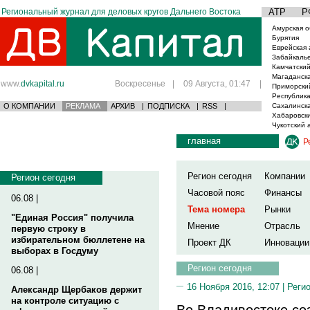
Региональный журнал для деловых кругов Дальнего Востока
АТР
Р
Амурская о
Бурятия
Еврейская 
Забайкаль
Камчатский
Магаданска
www.
dvkapital.ru
Воскресенье
|
09 Августа, 01:47
|
Приморски
Республика
О КОМПАНИИ
РЕКЛАМА
АРХИВ
|
ПОДПИСКА
|
RSS
|
Сахалинска
Хабаровски
Чукотский 
главная
Р
Регион сегодня
Компании
Регион сегодня
Часовой пояс
Финансы
06.08 |
Тема номера
Рынки
"Единая Россия" получила
Мнение
Отрасль
первую строку в
избирательном бюллетене на
Проект ДК
Инновации
выборах в Госдуму
Регион сегодня
06.08 |
16 Ноября 2016, 12:07 |
Реги
Александр Щербаков держит
на контроле ситуацию с
Во Владивостоке со