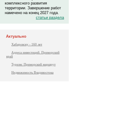
комплексного развития
территории. Завершение работ
намечено на конец 2027 года.
статьи раздела
Актуально
Хабаровску - 160 лет
Адреса инвестиций. Приморский
край
Туризм: Приморский маршрут
Недвижимость Владивостока