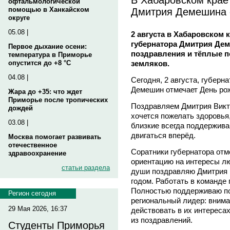
офтальмологической
Дмитрия Демешина 
помощью в Ханкайском
округе
05.08 |
2 августа в Хабаровском
губернатора Дмитрия Дем
Первое дыхание осени:
поздравления и тёплые п
температура в Приморье
земляков.
опустится до +8 °C
04.08 |
Сегодня, 2 августа, губерн
Демешин отмечает День ро
Жара до +35: что ждет
Приморье после тропических
Поздравляем Дмитрия Викто
дождей
хочется пожелать здоровья,
03.08 |
близкие всегда поддержив
двигаться вперёд.
Москва помогает развивать
отечественное
Соратники губернатора отм
здравоохранение
ориентацию на интересы лю
статьи раздела
души поздравляю Дмитрия 
годом. Работать в команде
Полностью поддерживаю по
Регион сегодня
региональный лидер: внима
29 Мая 2026, 16:37
действовать в их интересах
из поздравлений.
Студенты Приморья