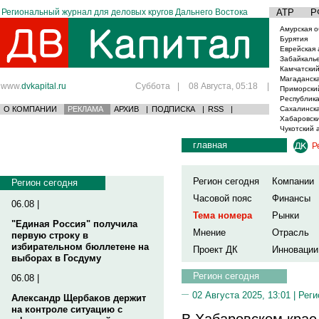
Региональный журнал для деловых кругов Дальнего Востока
АТР
Р
Амурская о
Бурятия
Еврейская 
Забайкаль
Камчатский
Магаданска
www.
dvkapital.ru
Суббота
|
08 Августа, 05:18
|
Приморски
Республика
О КОМПАНИИ
РЕКЛАМА
АРХИВ
|
ПОДПИСКА
|
RSS
|
Сахалинска
Хабаровски
Чукотский 
главная
Р
Регион сегодня
Компании
Регион сегодня
Часовой пояс
Финансы
06.08 |
Тема номера
Рынки
"Единая Россия" получила
Мнение
Отрасль
первую строку в
избирательном бюллетене на
Проект ДК
Инновации
выборах в Госдуму
Регион сегодня
06.08 |
02 Августа 2025, 13:01 |
Реги
Александр Щербаков держит
на контроле ситуацию с
В Хабаровском крае