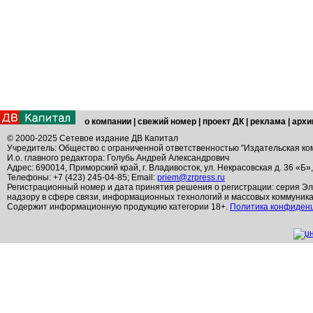
о компании
|
свежий номер
|
проект ДК
|
реклама
|
архи
© 2000-2025 Сетевое издание ДВ Капитал
Учредитель: Общество с ограниченной ответственностью "Издательская ко
И.о. главного редактора: Голубь Андрей Александрович
Адрес: 690014, Приморский край, г. Владивосток, ул. Некрасовская д. 36 «Б»
Телефоны: +7 (423) 245-04-85; Email:
priem@zrpress.ru
Регистрационный номер и дата принятия решения о регистрации: серия Эл
надзору в сфере связи, информационных технологий и массовых коммуник
Содержит информационную продукцию категории 18+.
Политика конфиден