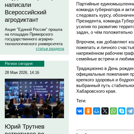
Партийные единомышленник
написали
команда губернатора и акт
Всероссийский
следовать курсу, обозначе
агродиктант
Президента, команда Губер
усилия по развитию террит
Акция "Единой России" прошла
задач, о чём положительно
на площадке Приморского
государственного аграрно-
Впрочем, как добавляют ко
технологического университета
пожелать и личного счастья
статьи раздела
напряжённом рабочем графи
семейные встречи и любим
Регион сегодня
Традиционно в День рожден
28 Мая 2026, 14:16
официальные пожелания пр
крепкого здоровья и бодро
выбранный путь стабильног
Хабаровского края.
Теги:
Юрий Трутнев