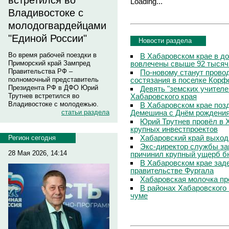
встретился во
Loading...
Владивостоке с
молодогвардейцами
"Единой России"
Новости раздела
Во время рабочей поездки в
В Хабаровском крае в д
вовлечены свыше 92 тысяч
Приморский край Зампред
Правительства РФ –
По-новому станут прово
состязания в поселке Корф
полномочный представитель
Президента РФ в ДФО Юрий
Девять "земских учителе
Хабаровского края
Трутнев встретился во
Владивостоке с молодежью.
В Хабаровском крае поз
Демешина с Днём рождени
статьи раздела
Юрий Трутнев провёл в 
крупных инвестпроектов
Хабаровский край выход
Регион сегодня
Экс-директор службы за
28 Мая 2026, 14:14
причинил крупный ущерб б
В Хабаровском крае зад
правительстве Фургала
Хабаровская молочка пр
В районах Хабаровского 
чуме