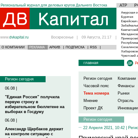
Региональный журнал для деловых кругов Дальнего Востока
АТР
Р
Амурская о
Бурятия
Еврейская 
Забайкаль
Камчатский
Магаданска
www.
dvkapital.ru
Воскресенье
|
09 Августа, 21:17
|
Приморски
Республика
О КОМПАНИИ
РЕКЛАМА
АРХИВ
|
ПОДПИСКА
|
RSS
|
Сахалинска
Хабаровски
Чукотский 
главная
Р
Регион сегодня
Компании
Регион сегодня
Часовой пояс
Финансы
06.08 |
Тема номера
Рынки
"Единая Россия" получила
Мнение
Отрасль
первую строку в
избирательном бюллетене на
Проект ДК
Инновации
выборах в Госдуму
Регион сегодня
06.08 |
22 Апреля 2021, 10:42 |
Реги
Александр Щербаков держит
на контроле ситуацию с
Приморский край во