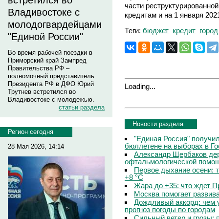
встретился во
части реструктурированно
Владивостоке с
кредитам и на 1 января 202
молодогвардейцами
Теги:
бюджет
кредит
город
"Единой России"
Во время рабочей поездки в
Приморский край Зампред
Правительства РФ –
полномочный представитель
Президента РФ в ДФО Юрий
Loading...
Трутнев встретился во
Владивостоке с молодежью.
статьи раздела
Новости раздела
Регион сегодня
"Единая Россия" получи
бюллетене на выборах в Г
28 Мая 2026, 14:14
Александр Щербаков дер
офтальмологической помощ
Первое дыхание осени: 
+8 °C
Жара до +35: что ждет 
Москва помогает развив
Дождливый аккорд: чем 
прогноз погоды по городам
Сильный ветер и грозы: 