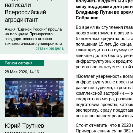
получить бюджетный кред
написали
меру поддержки для рег
Всероссийский
Владимир Путин во время
Собранию.
агродиктант
Во время выступления глав
Акция "Единой России" прошла
нового инструмента развит
на площадке Приморского
бюджетных кредитах по ста
государственного аграрно-
технологического университета
погашения 15 лет. До конца
статьи раздела
таких кредитов на сумму н
меньше долгов было у реги
инфраструктурных кредитов
Регион сегодня
регион воспользуется этой
28 Мая 2026, 14:16
«Вселяет уверенность возм
инфраструктурные проекты
развитие туризма, строите
комплексной застройки — э
квадратного метра, развив
подготовим проекты, кото
экспертизу, сразу представ
поэтапно начнем реализовы
Юрий Трутнев
Стоит отметить, что в 2020
Приморья снизился на 362 