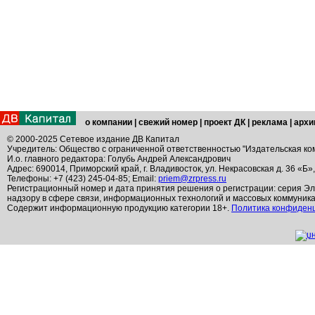
о компании
|
свежий номер
|
проект ДК
|
реклама
|
архи
© 2000-2025 Сетевое издание ДВ Капитал
Учредитель: Общество с ограниченной ответственностью "Издательская ко
И.о. главного редактора: Голубь Андрей Александрович
Адрес: 690014, Приморский край, г. Владивосток, ул. Некрасовская д. 36 «Б»
Телефоны: +7 (423) 245-04-85; Email:
priem@zrpress.ru
Регистрационный номер и дата принятия решения о регистрации: серия Эл
надзору в сфере связи, информационных технологий и массовых коммуник
Содержит информационную продукцию категории 18+.
Политика конфиден