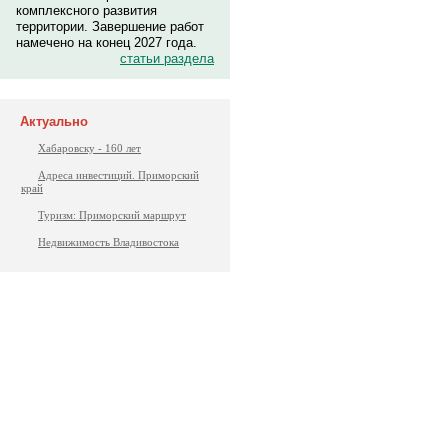
комплексного развития
территории. Завершение работ
намечено на конец 2027 года.
статьи раздела
Актуально
Хабаровску - 160 лет
Адреса инвестиций. Приморский
край
Туризм: Приморский маршрут
Недвижимость Владивостока