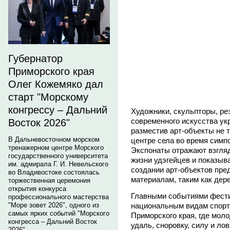
Губернатор
Приморского края
Олег Кожемяко дал
старт "Морскому
конгрессу – Дальний
Художники, скульпторы, рез
современного искусства ук
Восток 2026"
разместив арт-объекты не т
В Дальневосточном морском
центре села во время симп
тренажерном центре Морского
Экспонаты отражают взгля
государственного университета
жизни удэгейцев и показыв
им. адмирала Г. И. Невельского
создании арт-объектов пр
во Владивостоке состоялась
материалам, таким как дере
торжественная церемония
открытия конкурса
Главными событиями фести
профессионального мастерства
национальным видам спорт
"Море зовет 2026", одного из
самых ярких событий "Морского
Приморского края, где мол
конгресса – Дальний Восток
удаль, сноровку, силу и ло
2026".