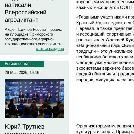
коренными малочисленными
написали
важных миссий этой ООПТ 
Всероссийский
«Главными участниками пра
агродиктант
Красный Яр, соседних сел
Перевал, а также представ
Акция "Единой России" прошла
и ассоциаций, спортивных 
на площадке Приморского
государственного аграрно-
рассказывает
Алексей Ку
технологического университета
«Национальный парк «Бики
статьи раздела
традиции – это уникальное
необходимо бережно хранит
Сегодня уже многие понима
Регион сегодня
экосистемы верхнего бассе
28 Мая 2026, 14:16
средой обитания и традиц
народов, живущих по ее бе
Организаторами мероприят
Юрий Трутнев
культуры и спорта Приморс