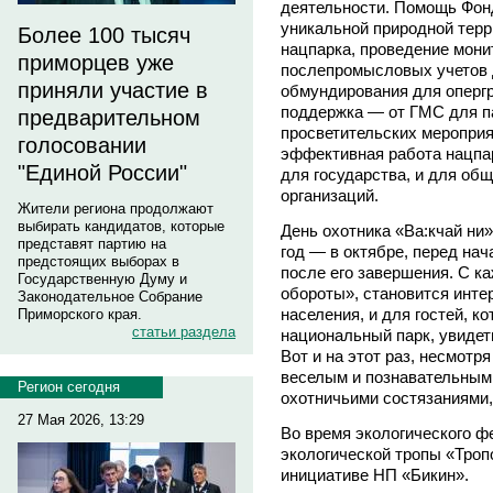
деятельности. Помощь Фонд
уникальной природной терр
Более 100 тысяч
нацпарка, проведение монит
приморцев уже
послепромысловых учетов 
приняли участие в
обмундирования для опергр
поддержка — от ГМС для па
предварительном
просветительских мероприя
голосовании
эффективная работа нацпар
"Единой России"
для государства, и для о
организаций.
Жители региона продолжают
выбирать кандидатов, которые
День охотника «Ва:кчай ни
представят партию на
год — в октябре, перед нач
предстоящих выборах в
после его завершения. С к
Государственную Думу и
обороты», становится инте
Законодательное Собрание
населения, и для гостей, к
Приморского края.
статьи раздела
национальный парк, увидет
Вот и на этот раз, несмотр
веселым и познавательным
Регион сегодня
охотничьими состязаниями,
27 Мая 2026, 13:29
Во время экологического ф
экологической тропы «Троп
инициативе НП «Бикин».