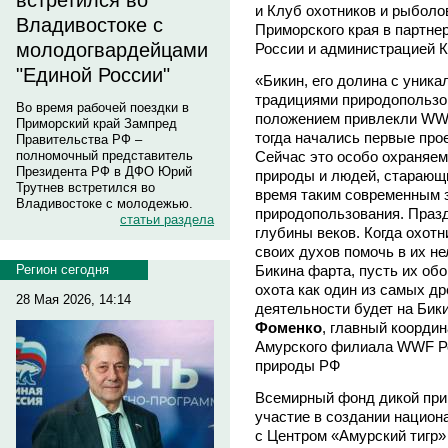
встретился во
и Клуб охотников и рыбол
Владивостоке с
Приморского края в партне
молодогвардейцами
России и администрацией К
"Единой России"
«Бикин, его долина с уник
традициями природопользов
Во время рабочей поездки в
положением привлекли WWF
Приморский край Зампред
тогда начались первые про
Правительства РФ –
Сейчас это особо охраняем
полномочный представитель
Президента РФ в ДФО Юрий
природы и людей, старающи
Трутнев встретился во
время таким современным 
Владивостоке с молодежью.
природопользования. Праздн
статьи раздела
глубины веков. Когда охот
своих духов помочь в их н
Бикина фарта, пусть их обо
Регион сегодня
охота как один из самых д
28 Мая 2026, 14:14
деятельности будет на Бик
Фоменко
, главный коорди
Амурского филиала WWF Ро
природы РФ
Всемирный фонд дикой при
участие в создании национ
с Центром «Амурский тигр»