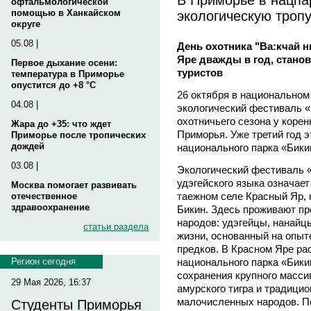
офтальмологической
экологическую троп
помощью в Ханкайском
округе
05.08 |
День охотника "Ва:кчай н
Яре дважды в год, стано
Первое дыхание осени:
туристов
температура в Приморье
опустится до +8 °C
26 октября в национальном
04.08 |
экологический фестиваль «
охотничьего сезона у коре
Жара до +35: что ждет
Приморья. Уже третий год 
Приморье после тропических
дождей
национального парка «Бики
03.08 |
Экологический фестиваль «В
удэгейского языка означает
Москва помогает развивать
таежном селе Красный Яр, 
отечественное
здравоохранение
Бикин. Здесь проживают п
народов: удэгейцы, нанайц
статьи раздела
жизни, основанный на опыт
предков. В Красном Яре ра
национального парка «Бик
Регион сегодня
сохранения крупного масси
29 Мая 2026, 16:37
амурского тигра и традици
малочисленных народов. П
Студенты Приморья