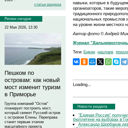
навыки, которые в будущем
статьи раздела
организаторов, такие меро
традиционного природополь
национальных промыслов и
Регион сегодня
на уровне жизни местного н
22 Мая 2026, 13:30
Автор фото © Андрей Мих
Журнал "Дальневосточны
Теги:
Бикин
нацпарк
празд
Пешком по
островам: как новый
Loading...
мост изменит туризм
в Приморье
Группа компаний "Остов"
Новости раздела
планирует построить мост,
который свяжет Русский остров
"Единая Россия" получи
с островом Елены. Переправа
бюллетене на выборах в Г
станет первым этапом
Александр Щербаков дер
масштабного проекта