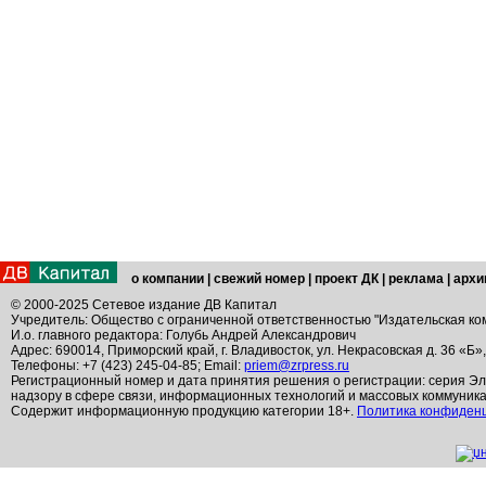
о компании
|
свежий номер
|
проект ДК
|
реклама
|
архи
© 2000-2025 Сетевое издание ДВ Капитал
Учредитель: Общество с ограниченной ответственностью "Издательская ко
И.о. главного редактора: Голубь Андрей Александрович
Адрес: 690014, Приморский край, г. Владивосток, ул. Некрасовская д. 36 «Б»
Телефоны: +7 (423) 245-04-85; Email:
priem@zrpress.ru
Регистрационный номер и дата принятия решения о регистрации: серия Эл
надзору в сфере связи, информационных технологий и массовых коммуник
Содержит информационную продукцию категории 18+.
Политика конфиден