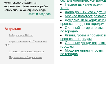
офтальмологической помощ
комплексного развития
Первое дыхание осени: 
территории. Завершение работ
+8 °C
намечено на конец 2027 года.
Жара до +35: что ждет 
статьи раздела
Москва помогает развив
Дождливый аккорд: чем 
прогноз погоды по городам
Сильный ветер и грозы: 
Актуально
по городам
Ливни, грозы и порывист
Хабаровску - 160 лет
прогноз по городам
Адреса инвестиций. Приморский
Сильные дожди накроют 
край
городам
Мощные ливни и грозы: 
Туризм: Приморский маршрут
по городам
Недвижимость Владивостока