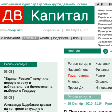
Региональный журнал для деловых кругов Дальнего Востока
АТР
Р
Амурская о
Бурятия
Еврейская 
Забайкаль
Камчатский
Магаданска
www.
dvkapital.ru
Воскресенье
|
09 Августа, 00:18
|
Приморски
Республика
О КОМПАНИИ
РЕКЛАМА
АРХИВ
|
ПОДПИСКА
|
RSS
|
Сахалинска
Хабаровски
Чукотский 
главная
Р
Регион сегодня
Компании
Регион сегодня
Часовой пояс
Финансы
06.08 |
Тема номера
Рынки
"Единая Россия" получила
Мнение
Отрасль
первую строку в
избирательном бюллетене на
Проект ДК
Инновации
выборах в Госдуму
Регион сегодня
06.08 |
29 Октября 2019, 21:04 |
Реги
Александр Щербаков держит
на контроле ситуацию с
В Приморье в нацпа