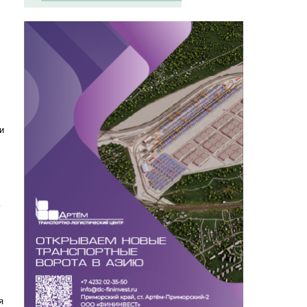
и
ь
я