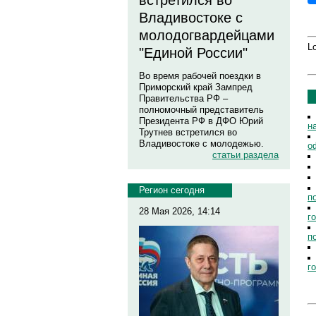
встретился во
Владивостоке с
молодогвардейцами
Lo
"Единой России"
Во время рабочей поездки в
Приморский край Зампред
Правительства РФ –
полномочный представитель
Президента РФ в ДФО Юрий
н
Трутнев встретился во
Владивостоке с молодежью.
о
статьи раздела
Регион сегодня
п
28 Мая 2026, 14:14
г
п
г