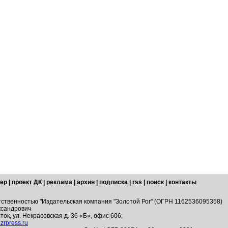
ер
|
проект ДК
|
реклама
|
архив
|
подписка
|
rss
|
поиск
|
контакты
тственностью "Издательская компания "Золотой Рог" (ОГРН 1162536095358)
ксандрович
ток, ул. Некрасовская д. 36 «Б», офис 606;
zrpress.ru