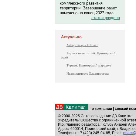
комплексного развития
территории. Завершение работ
намечено на конец 2027 года.
статьи раздела
Актуально
Хабаровску - 160 лет
Адреса инвестиций. Приморский
край
Туризм: Приморский маршрут
Недвижимость Владивостока
о компании
|
свежий ном
© 2000-2025 Сетевое издание ДВ Капитал
Учредитель: Общество с ограниченной отве
И.о. главного редактора: Голубь Андрей Але
Адрес: 690014, Приморский край, г. Владивос
Телефоны: +7 (423) 245-04-85; Email:
priem@