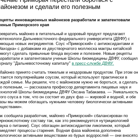
айонезом и сделали его полезным
ецепты инновационных майонезов разработали и запатентовали
ченые Приморского края
ревратить майонез в питательный и здоровый продукт предлагают
иотехнологи Дальневосточного федерального университета (ДВФУ) с
омощью новых ингредиентов. Соус «Приморский» с антиоксидантами и
Находка» с добавками из двустворчатого моллюска мактры китайской
омогут сделать привычные блюда вкуснее и полезнее. Новые рецепты
азработали и запатентовали ученые Школы биомедицины ДВФУ, сообщил
урналу "Дальневосточному капиталу"
в п
ресс-службе ДВФУ
.
Майонез принято считать тяжелым и нездоровым продуктом. При этом он
стается популярнейшим соусом, который используют практически в
аждой семье. Мы решили, что с майонезом нужно не бороться, а сделать
го полезным, — рассказала профессор департамента пищевых наук и
ехнологий Школы биомедицины ДВФУ Оксана Табакаева. — Уникальност
того соуса в том, что он состоит из двух фаз — жировой и водной, и обе
азы мы можем обогащать нужными человеку биологически активными
еществами».
ак сообщила разработчик, майонез «Приморский» сбалансирован по
ирнокислотному составу так, как это рекомендуется нутрициологией
наука о питании). Соус обогащен антиоксидантом ликопином, который
амедляет процессы старения. Водная фаза майонеза дополнена
иологически активными веществами из бурых водорослей — они вносятс