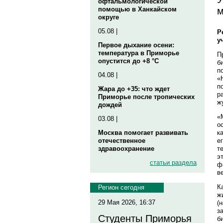
офтальмологической
м
помощью в Ханкайском
округе
05.08 |
Р
у
Первое дыхание осени:
температура в Приморье
П
опустится до +8 °C
б
п
04.08 |
«
п
Жара до +35: что ждет
р
Приморье после тропических
ж
дождей
«
03.08 |
о
к
Москва помогает развивать
е
отечественное
т
здравоохранение
э
статьи раздела
ф
в
К
Регион сегодня
ж
29 Мая 2026, 16:37
(
з
Студенты Приморья
б