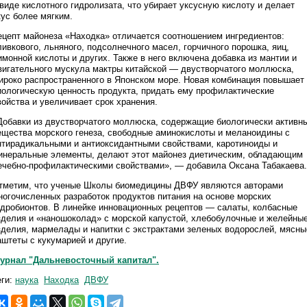
 виде кислотного гидролизата, что убирает уксусную кислоту и делает
кус более мягким.
ецепт майонеза «Находка» отличается соотношением ингредиентов:
ливкового, льняного, подсолнечного масел, горчичного порошка, яиц,
имонной кислоты и других. Также в него включена добавка из мантии и
вигательного мускула мактры китайской — двустворчатого моллюска,
ироко распространенного в Японском море. Новая комбинация повышает
иологическую ценность продукта, придать ему профилактические
войства и увеличивает срок хранения.
Добавки из двустворчатого моллюска, содержащие биологически активн
ещества морского генеза, свободные аминокислоты и меланоидины с
нтирадикальными и антиоксидантными свойствами, каротиноиды и
инеральные элементы, делают этот майонез диетическим, обладающим
ечебно-профилактическими свойствами», — добавила Оксана Табакаева.
тметим, что ученые Школы биомедицины ДВФУ являются авторами
ногочисленных разработок продуктов питания на основе морских
идробионтов. В линейке инновационных рецептов — салаты, колбасные
зделия и «наношоколад» с морской капустой, хлебобулочные и желейны
зделия, мармелады и напитки с экстрактами зеленых водорослей, мясны
аштеты с кукумарией и другие.
урнал "Дальневосточный капитал".
еги:
наука
Находка
ДВФУ