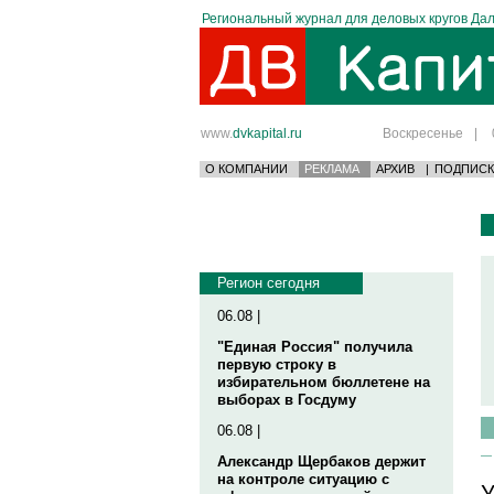
Региональный журнал для деловых кругов Дал
www.
dvkapital.ru
Воскресенье
|
О КОМПАНИИ
РЕКЛАМА
АРХИВ
|
ПОДПИСК
Регион сегодня
06.08 |
"Единая Россия" получила
первую строку в
избирательном бюллетене на
выборах в Госдуму
06.08 |
Александр Щербаков держит
на контроле ситуацию с
У