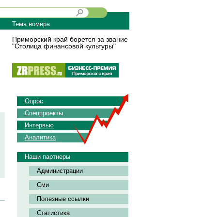
Тема номера
Приморский край борется за звание
"Столица финансовой культуры"
Опрос
Спецпроекты
Интервью
Аналитика
Наши партнеры
Администрации
Сми
Полезные ссылки
Статистика