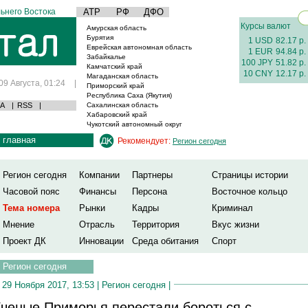
ьнего Востока
АТР
РФ
ДФО
Курсы валют
Амурская область
Бурятия
1 USD
82.17 р.
Еврейская автономная область
1 EUR
94.84 р.
Забайкалье
100 JPY
51.82 р.
Камчатский край
10 CNY
12.17 р.
Магаданская область
09 Августа, 01:24
|
Приморский край
Республика Саха (Якутия)
А
|
RSS
|
Сахалинская область
Хабаровский край
Чукотский автономный округ
главная
Рекомендует:
Регион сегодня
Регион сегодня
Компании
Партнеры
Страницы истории
Часовой пояс
Финансы
Персона
Восточное кольцо
Тема номера
Рынки
Кадры
Криминал
Мнение
Отрасль
Территория
Вкус жизни
Проект ДК
Инновации
Среда обитания
Спорт
Регион сегодня
29 Ноября 2017, 13:53 |
Регион сегодня
|
ченые Приморья перестали бороться с