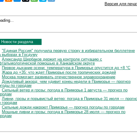
Версия для печа
ading...
Новости раздела
"Единая Россия" получила первую строку в избирательном бюллетене
а выборах в Госдуму
Александр Щербаков держит на контроле ситуацию с
фтальмологической помощью в Ханкайском округе
Первое дыхание осени: температура в Приморье опустится до +8 °C
Жара до +35: что ждет Приморье после тропических дождей
Москва помогает развивать отечественное здравоохранение
Дождливый аккорд: чем удивит конец недели в Приморье — прогноз
огоды по городам
Сильный ветер и грозы: погода в Приморье 1 августа — прогноз по
ородам
Ливни, грозы и порывистый ветер: погода в Приморье 31 июля — прогн
о городам
Сильные дожди накроют Приморье — прогноз погоды по городам
Мощные ливни и грозы: погода в Приморье 28 июля — прогноз по
ородам