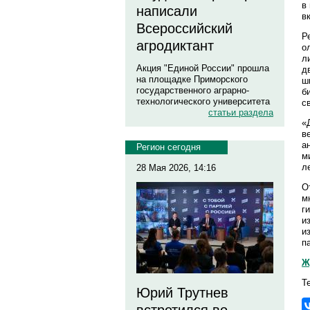
в
написали
в
Всероссийский
Р
агродиктант
о
л
Акция "Единой России" прошла
д
на площадке Приморского
ш
государственного аграрно-
б
технологического университета
с
статьи раздела
«
в
а
Регион сегодня
м
л
28 Мая 2026, 14:16
О
м
г
и
и
п
Ж
Т
Юрий Трутнев