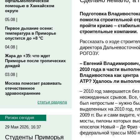
офтальмологической
помощью в Ханкайском
округе
Подготовка Владивостока
помогла строительной от
05.08 |
пройти кризис – стабиль
Первое дыхание осени:
строительные компании.
температура в Приморье
опустится до +8 °C
Рассказать о ходе строите
директора Дальневосточно
04.08 |
РОГОЗУ.
Жара до +35: что ждет
Приморье после тропических
– Евгений Владимирович,
дождей
2010 года в части выпол
03.08 |
Владивостока как центра
АТР? Удалось ли выполнит
Москва помогает развивать
отечественное
– 2010 год завершается бе
здравоохранение
неожиданных срывов. Все, 
статьи раздела
был непростым – нужно был
выделенных на 2010 год, п
2009 гг. Вы и сами видите,
Регион сегодня
мосты, пилоны которых выс
«поселок Новый – Де Фриз 
29 Мая 2026, 16:37
федеральной трассы М60 «
Студенты Приморья