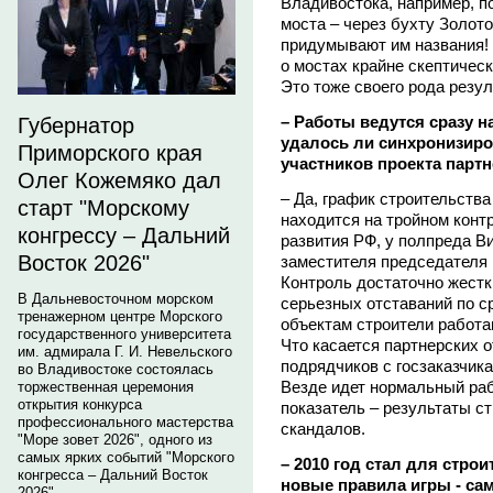
Владивостока, например, п
моста – через бухту Золото
придумывают им названия! 
о мостах крайне скептическ
Это тоже своего рода резу
– Работы ведутся сразу н
Губернатор
удалось ли синхронизиро
Приморского края
участников проекта парт
Олег Кожемяко дал
– Да, график строительства
старт "Морскому
находится на тройном конт
конгрессу – Дальний
развития РФ, у полпреда В
Восток 2026"
заместителя председателя
Контроль достаточно жестки
В Дальневосточном морском
серьезных отставаний по ср
тренажерном центре Морского
объектам строители работ
государственного университета
Что касается партнерских о
им. адмирала Г. И. Невельского
подрядчиков с госзаказчик
во Владивостоке состоялась
Везде идет нормальный ра
торжественная церемония
открытия конкурса
показатель – результаты с
профессионального мастерства
скандалов.
"Море зовет 2026", одного из
самых ярких событий "Морского
– 2010 год стал для стро
конгресса – Дальний Восток
новые правила игры - сам
2026".