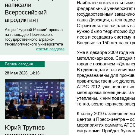
Наиболее показательными 
написали
федеральный университет 
Всероссийский
государственным заказчико
агродиктант
наша Дирекция, а генподр
Строительство началось в а
Акция "Единой России" прошла
нужно было территорию бу
на площадке Приморского
леса и создавать систему н
государственного аграрно-
Впервые за 150 лет на ост
технологического университета
статьи раздела
Уже в декабре 2009 года н
металлокаркасов. Сегодня 
город с названием «Дальн
Регион сегодня
В одиннадцати гостиничных
28 Мая 2026, 14:16
предназначены для прожива
правительственных делега
АТЭС-2012, уже полностью 
меблировка помещений. За 
утеплены, к ним подведены
тепло, возле корпусов зав
К концу 2010 г. завершен 
центра и Пресс-центра – о
мероприятия саммита АТЭС-
Юрий Трутнев
витражами. Пройдет буквал