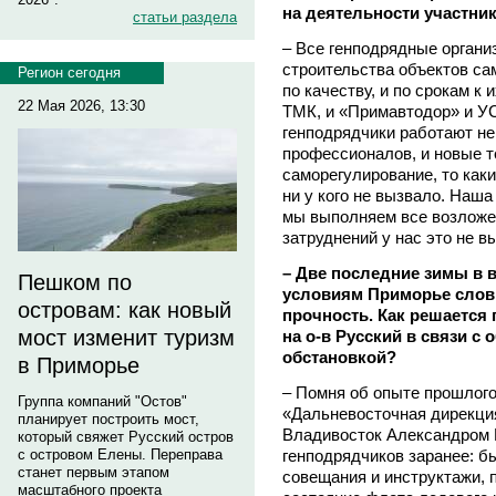
на деятельности участни
статьи раздела
– Все генподрядные органи
строительства объектов са
Регион сегодня
по качеству, и по срокам к 
22 Мая 2026, 13:30
ТМК, и «Примавтодор» и УС
генподрядчики работают не 
профессионалов, и новые т
саморегулирование, то как
ни у кого не вызвало. Наш
мы выполняем все возложен
затруднений у нас это не в
– Две последние зимы в 
Пешком по
условиям Приморье слов
островам: как новый
прочность. Как решается
мост изменит туризм
на о-в Русский в связи 
обстановкой?
в Приморье
– Помня об опыте прошлого 
Группа компаний "Остов"
«Дальневосточная дирекция
планирует построить мост,
Владивосток Александро
который свяжет Русский остров
генподрядчиков заранее: 
с островом Елены. Переправа
станет первым этапом
совещания и инструктажи, 
масштабного проекта