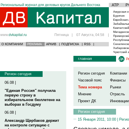
Региональный журнал для деловых кругов Дальнего Востока
АТР
Р
Амурская о
Бурятия
Еврейская 
Забайкаль
Камчатский
Магаданска
www.
dvkapital.ru
Пятница
|
07 Августа, 04:58
|
Приморски
Республика
О КОМПАНИИ
РЕКЛАМА
АРХИВ
|
ПОДПИСКА
|
RSS
|
Сахалинска
Хабаровски
Чукотский 
главная
Р
Регион сегодня
Компании
Регион сегодня
Часовой пояс
Финансы
06.08 |
Тема номера
Рынки
"Единая Россия" получила
Мнение
Отрасль
первую строку в
избирательном бюллетене на
Проект ДК
Инновации
выборах в Госдуму
Регион сегодня
06.08 |
15 Января 2011, 10:00 |
Регио
Александр Щербаков держит
на контроле ситуацию с
Сделано немало, а 