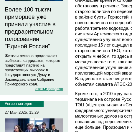
ближайшее время и которы
обстановку в регионе. Зав
Более 100 тысяч
старого полигона по перер
приморцев уже
в районе бухты Горностай,
нового полигона по перера
приняли участие в
работа третьего водовода,
предварительном
системы Артемовского гидр
голосовании
существенно улучшат водо
последние 15 лет ощущал в
"Единой России"
старого полигона ТБО, кото
открытым небом, то здесь 
Жители региона продолжают
выбирать кандидатов, которые
месяцев после того, как с
представят партию на
существенное улучшение эк
предстоящих выборах в
прилегающей морской аквато
Государственную Думу и
Владивосток стал чище и 
Законодательное Собрание
объектам саммита АТЭС-20
Приморского края.
статьи раздела
Кроме того, в 2010 году на
терминала на острове Русс
Регион сегодня
ТЭЦ («Центральная» и «Се
федерального университета
27 Мая 2026, 13:29
малоэтажных домов на остр
попавших под переселение.
еще больше. Произошел и 