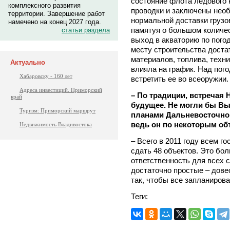
состояние флота ледового
комплексного развития
проводки и заключены нео
территории. Завершение работ
нормальной доставки грузо
намечено на конец 2027 года.
памятуя о большом количес
статьи раздела
выход в акваторию по пого
месту строительства доста
материалов, топлива, техни
Актуально
влияла на график. Над пого
Хабаровску - 160 лет
встретить ее во всеоружии.
Адреса инвестиций. Приморский
– По традиции, встречая
край
будущее. Не могли бы Вы
Туризм: Приморский маршрут
планами Дальневосточной
ведь он по некоторым об
Недвижимость Владивостока
– Всего в 2011 году всем г
сдать 48 объектов. Это бо
ответственность для всех 
достаточно простые – дове
так, чтобы все запланиров
Теги: