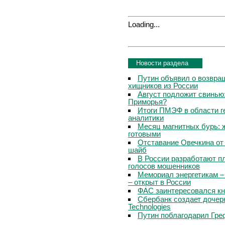
Loading...
Новости раздела
Путин объявил о возвращ
хищников из России
Август подложит свинью:
Приморья?
Итоги ПМЭФ в области г
аналитики
Месяц магнитных бурь: 
готовыми
Отставание Овечкина от 
шайб
В России разработают п
голосов мошенников
Мемориал энергетикам –
– открыт в России
ФАС заинтересовался кн
Сбербанк создает дочер
Technologies
Путин поблагодарил Гре