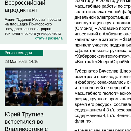
2006 году. В 2009 году на
Всероссийский
масштабные работы по стр
агродиктант
золотоизвлекательной фабр
дизельной электростанции,
Акция "Единой России" прошла
эксплуатацию круглогодичн
на площадке Приморского
(Оглонги) – Албазино прот
государственного аграрно-
инвестиций в Албазино оце
технологического университета
статьи раздела
капитальные затраты – $16
приняли участие подрядны
«Дальстальконструкция», 
Регион сегодня
«Хабаровсксантехмонтаж», 
«ВостокТехЭнергоСтройМон
28 Мая 2026, 14:16
Губернатор Вячеслав Шпорт
осмотрели производственны
и фабрику, ознакомились с
и технологией ее переработ
масштабного геологическог
разряд крупного промышле
время его ресурсы составл
содержанием 4.3 г/т, резер
Юрий Трутнев
содержанием 4,1 г/т. Ведет
флангах.
встретился во
Владивостоке с
– Сейчас мы ведем разрабо