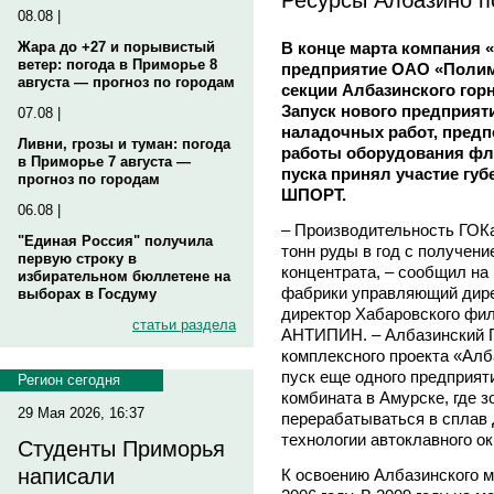
08.08 |
В конце марта компания 
Жара до +27 и порывистый
ветер: погода в Приморье 8
предприятие ОАО «Полим
августа — прогноз по городам
секции Албазинского гор
Запуск нового предприят
07.08 |
наладочных работ, пред
Ливни, грозы и туман: погода
работы оборудования фл
в Приморье 7 августа —
пуска принял участие гу
прогноз по городам
ШПОРТ.
06.08 |
– Производительность ГОКа
"Единая Россия" получила
тонн руды в год с получен
первую строку в
концентрата, – сообщил на
избирательном бюллетене на
фабрики управляющий дир
выборах в Госдуму
директор Хабаровского фи
статьи раздела
АНТИПИН. – Албазинский Г
комплексного проекта «Алб
пуск еще одного предприят
Регион сегодня
комбината в Амурске, где 
29 Мая 2026, 16:37
перерабатываться в сплав 
технологии автоклавного о
Студенты Приморья
написали
К освоению Албазинского 