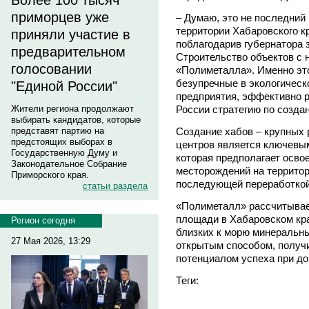
Более 100 тысяч
приморцев уже
– Думаю, это не последний
территории Хабаровского кр
приняли участие в
поблагодарив губернатора з
предварительном
Строительство объектов с 
голосовании
«Полиметалла». Именно это
безупречные в экологическ
"Единой России"
предприятия, эффективно 
России стратегию по созд
Жители региона продолжают
выбирать кандидатов, которые
Создание хабов – крупных
представят партию на
предстоящих выборах в
центров является ключевы
Государственную Думу и
которая предполагает осво
Законодательное Собрание
месторождений на территор
Приморского края.
последующей переработкой
статьи раздела
«Полиметалл» рассчитывае
площади в Хабаровском кр
Регион сегодня
близких к морю минеральн
27 Мая 2026, 13:29
открытым способом, получи
потенциалом успеха при до
Теги: