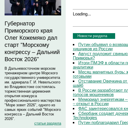
Loading...
Губернатор
Приморского края
Новости раздела
Олег Кожемяко дал
старт "Морскому
Путин объявил о возвращ
хищников из России
конгрессу – Дальний
Август подложит свинью:
Приморья?
Восток 2026"
Итоги ПМЭФ в области г
аналитики
В Дальневосточном морском
Месяц магнитных бурь: 
тренажерном центре Морского
готовыми
государственного университета
Отставание Овечкина от 
им. адмирала Г. И. Невельского
шайб
во Владивостоке состоялась
В России разработают п
торжественная церемония
голосов мошенников
открытия конкурса
Мемориал энергетикам –
профессионального мастерства
– открыт в России
"Море зовет 2026", одного из
ФАС заинтересовался кн
самых ярких событий "Морского
Сбербанк создает дочер
конгресса – Дальний Восток
Technologies
2026".
Путин поблагодарил Гре
статьи раздела