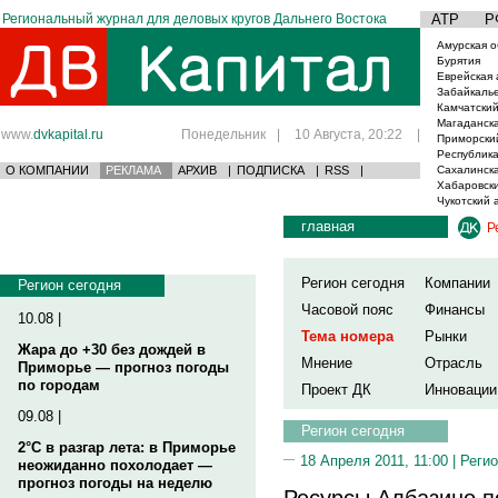
Региональный журнал для деловых кругов Дальнего Востока
АТР
Р
Амурская о
Бурятия
Еврейская 
Забайкаль
Камчатский
Магаданска
www.
dvkapital.ru
Понедельник
|
10 Августа, 20:22
|
Приморски
Республика
О КОМПАНИИ
РЕКЛАМА
АРХИВ
|
ПОДПИСКА
|
RSS
|
Сахалинска
Хабаровски
Чукотский 
главная
Р
Регион сегодня
Компании
Регион сегодня
Часовой пояс
Финансы
10.08 |
Тема номера
Рынки
Жара до +30 без дождей в
Мнение
Отрасль
Приморье — прогноз погоды
по городам
Проект ДК
Инновации
09.08 |
Регион сегодня
2°C в разгар лета: в Приморье
18 Апреля 2011, 11:00 |
Регио
неожиданно похолодает —
прогноз погоды на неделю
Ресурсы Албазино п