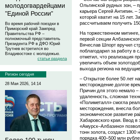
молодогвардейцами
Ольгинской рудных зон, – 
карьера Сергей Антипин. – 
"Единой России"
которой хватит на 15 лет. 
рассчитываем получить 150
Во время рабочей поездки в
Приморский край Зампред
На торжественном митинге
Правительства РФ –
первой секции Албазинског
полномочный представитель
Президента РФ в ДФО Юрий
Вячеслав Шпорт вручил стр
Трутнев встретился во
поблагодарил за работу в 
Владивостоке с молодежью.
отметил, что реализация п
статьи раздела
увеличить объем золотодоб
выхода региона на ведущие
Регион сегодня
– Открытое более 50 лет н
28 Мая 2026, 14:14
месторождение долгое вре
Причин для этого немало –
удаленность, сложная техн
«Полиметалл» смогла реал
месторождения, внесла бо
экономическое развитие ра
Хабаровского края. Ввод в
«Амурск–Албазино» позволи
тонн золота, создаст 1300 
порядка 400–500 млн рубле