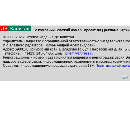
о компании
|
свежий номер
|
проект ДК
|
реклама
|
архи
© 2000-2025 Сетевое издание ДВ Капитал
Учредитель: Общество с ограниченной ответственностью "Издательская ко
И.о. главного редактора: Голубь Андрей Александрович
Адрес: 690014, Приморский край, г. Владивосток, ул. Некрасовская д. 36 «Б»
Телефоны: +7 (423) 245-04-85; Email:
priem@zrpress.ru
Регистрационный номер и дата принятия решения о регистрации: серия Эл
надзору в сфере связи, информационных технологий и массовых коммуник
Содержит информационную продукцию категории 18+.
Политика конфиден