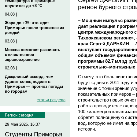
температура в Приморье
регион бурного стро
опустится до +8 °C
04.08 |
– Мощный импульс разви
Жара до +35: что ждет
дает реализация програм
Приморье после тропических
центра международного с
дождей
Тихоокеанском регионе», 
03.08 |
края Сергей ДАРЬКИН. –
выступает государственн
Москва помогает развивать
отечественное
общим объемом финансир
здравоохранение
программы 82,7 млрд рубл
строительно–монтажные 
02.08 |
Отмечу, что большинство и
Дождливый аккорд: чем
удивит конец недели в
будут сданы в 2011 году и 
Приморье — прогноз погоды
значение с точки зрения ул
по городам
показательных примеров –
строительство новых очист
статьи раздела
работа проводится с однов
100 километров канализаци
Регион сегодня
обретет полноценную систе
вод, которую не имел на пр
29 Мая 2026, 16:37
истории.
Студенты Приморья