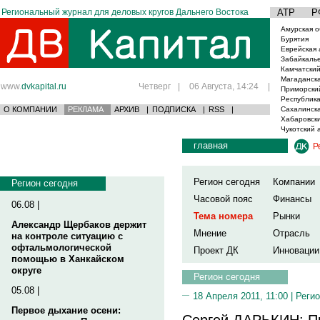
Региональный журнал для деловых кругов Дальнего Востока
АТР
Р
Амурская о
Бурятия
Еврейская 
Забайкаль
Камчатский
Магаданска
www.
dvkapital.ru
Четверг
|
06 Августа, 14:24
|
Приморски
Республика
О КОМПАНИИ
РЕКЛАМА
АРХИВ
|
ПОДПИСКА
|
RSS
|
Сахалинска
Хабаровски
Чукотский 
главная
Р
Регион сегодня
Компании
Регион сегодня
Часовой пояс
Финансы
06.08 |
Тема номера
Рынки
Александр Щербаков держит
Мнение
Отрасль
на контроле ситуацию с
офтальмологической
Проект ДК
Инновации
помощью в Ханкайском
округе
Регион сегодня
05.08 |
18 Апреля 2011, 11:00 |
Регио
Первое дыхание осени:
Сергей ДАРЬКИН: П