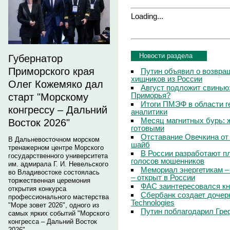
Loading...
Новости раздела
Губернатор
Приморского края
Путин объявил о возвращ
хищников из России
Олег Кожемяко дал
Август подложит свинью:
Приморья?
старт "Морскому
Итоги ПМЭФ в области г
конгрессу – Дальний
аналитики
Месяц магнитных бурь: 
Восток 2026"
готовыми
Отставание Овечкина от 
В Дальневосточном морском
шайб
тренажерном центре Морского
В России разработают п
государственного университета
голосов мошенников
им. адмирала Г. И. Невельского
Мемориал энергетикам –
во Владивостоке состоялась
– открыт в России
торжественная церемония
ФАС заинтересовался кн
открытия конкурса
Сбербанк создает дочер
профессионального мастерства
Technologies
"Море зовет 2026", одного из
Путин поблагодарил Гре
самых ярких событий "Морского
конгресса – Дальний Восток
2026".