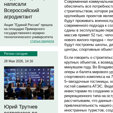
Современная коммунальная
написали
обеспечить все потребнос
Всероссийский
строительством, которое р
крупнейших проектов являе
агродиктант
будут проживать военнослу
Акция "Единой России" прошла
современного подхода к соз
на площадке Приморского
сданы в эксплуатацию перв
государственного аграрно-
массив примет 52 тыс. чел
технологического университета
нового жилого городка – п
статьи раздела
будут построены школы, де
центры, спортивные объект
Регион сегодня
Если говорить о строительс
28 Мая 2026, 14:16
крупных объектов, к возве
минувшем году. Во Владиво
оперы и балета мирового ур
спортивного комплекса на 
5–звездочные гостиницы, к
гостей саммита АТЭС. Вед
инвесторами по созданию о
рекреационного типа на ост
рассчитываем, что данные
привлекательность нашего 
Юрий Трутнев
иностранных туристов, соз