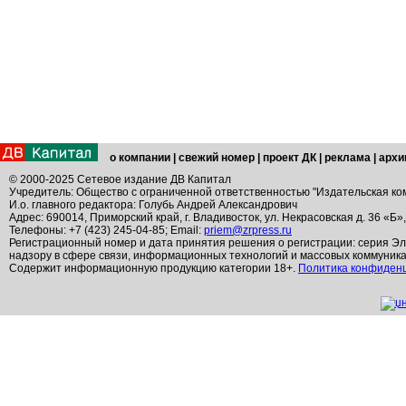
о компании
|
свежий номер
|
проект ДК
|
реклама
|
архи
© 2000-2025 Сетевое издание ДВ Капитал
Учредитель: Общество с ограниченной ответственностью "Издательская ко
И.о. главного редактора: Голубь Андрей Александрович
Адрес: 690014, Приморский край, г. Владивосток, ул. Некрасовская д. 36 «Б»
Телефоны: +7 (423) 245-04-85; Email:
priem@zrpress.ru
Регистрационный номер и дата принятия решения о регистрации: серия Эл
надзору в сфере связи, информационных технологий и массовых коммуник
Содержит информационную продукцию категории 18+.
Политика конфиден