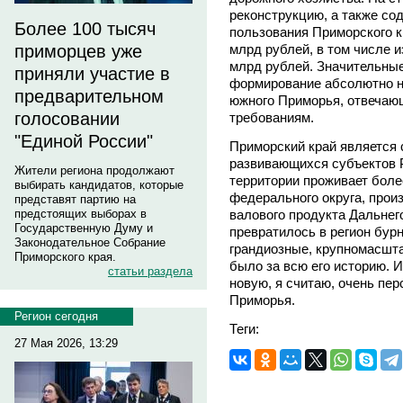
реконструкцию, а также со
Более 100 тысяч
пользования Приморского к
млрд рублей, в том числе 
приморцев уже
млрд рублей. Значительны
приняли участие в
формирование абсолютно н
предварительном
южного Приморья, отвеча
голосовании
требованиям.
"Единой России"
Приморский край является 
развивающихся субъектов 
Жители региона продолжают
территории проживает боле
выбирать кандидатов, которые
федерального округа, прои
представят партию на
валового продукта Дальнег
предстоящих выборах в
Государственную Думу и
превратилось в регион бурн
Законодательное Собрание
грандиозные, крупномасшт
Приморского края.
было за всю его историю. 
статьи раздела
новую, я считаю, очень пе
Приморья.
Регион сегодня
Теги:
27 Мая 2026, 13:29