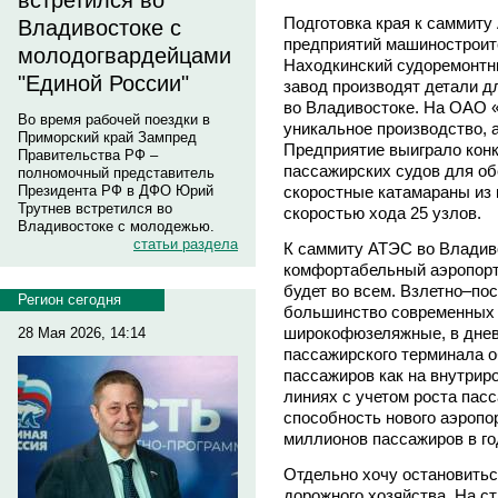
встретился во
Подготовка края к саммит
Владивостоке с
предприятий машиностроит
молодогвардейцами
Находкинский судоремонтн
"Единой России"
завод производят детали д
во Владивостоке. На ОАО 
Во время рабочей поездки в
уникальное производство, а
Приморский край Зампред
Предприятие выиграло конк
Правительства РФ –
пассажирских судов для о
полномочный представитель
скоростные катамараны из 
Президента РФ в ДФО Юрий
Трутнев встретился во
скоростью хода 25 узлов.
Владивостоке с молодежью.
статьи раздела
К саммиту АТЭС во Владив
комфортабельный аэропорт
будет во всем. Взлетно–по
Регион сегодня
большинство современных 
широкофюзеляжные, в днев
28 Мая 2026, 14:14
пассажирского терминала 
пассажиров как на внутрир
линиях с учетом роста пас
способность нового аэропор
миллионов пассажиров в го
Отдельно хочу остановитьс
дорожного хозяйства. На с