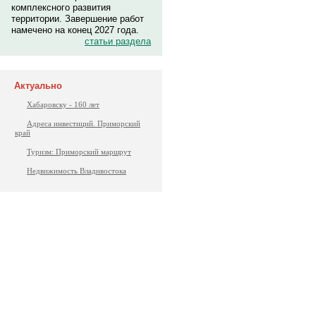
комплексного развития
территории. Завершение работ
намечено на конец 2027 года.
статьи раздела
Актуально
Хабаровску - 160 лет
Адреса инвестиций. Приморский
край
Туризм: Приморский маршрут
Недвижимость Владивостока