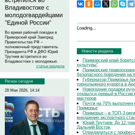
встретился во
Владивостоке с
молодогвардейцами
"Единой России"
Loading...
Во время рабочей поездки в
Приморский край Зампред
Правительства РФ –
полномочный представитель
Новости раздела
Президента РФ в ДФО Юрий
Трутнев встретился во
Приморский край боретс
Владивостоке с молодежью.
культуры"
статьи раздела
Приморские правоохрани
безопасного поведения на
Губернатор Приморья пр
Регион сегодня
горнолыжного курорта в Ар
Новогодние подарки руч
28 Мая 2026, 14:14
открылся первый в России 
мастеров
Почти на 70% выполнен 
Приморье
Приморье – в ТОП-3 рег
внедрения экспортного ста
Юрий Трутнев: До 12 три
Дальний Восток
Определиться с профес