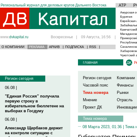
Региональный журнал для деловых кругов Дальнего Востока
АТР
Р
Амурская о
Бурятия
Еврейская 
Забайкаль
Камчатский
Магаданска
www.
dvkapital.ru
Воскресенье
|
09 Августа, 16:56
|
Приморски
Республика
О КОМПАНИИ
РЕКЛАМА
АРХИВ
|
ПОДПИСКА
|
RSS
|
Сахалинска
Хабаровски
Чукотский 
главная
Р
Регион сегодня
Компании
Регион сегодня
Часовой пояс
Финансы
06.08 |
Тема номера
Рынки
"Единая Россия" получила
Мнение
Отрасль
первую строку в
избирательном бюллетене на
Проект ДК
Инновации
выборах в Госдуму
Тема номера
06.08 |
08 Марта 2023, 01:36 |
Тема 
Александр Щербаков держит
на контроле ситуацию с
Губернатор Приморь