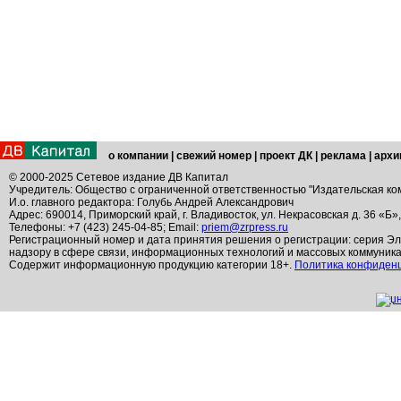
о компании
|
свежий номер
|
проект ДК
|
реклама
|
архи
© 2000-2025 Сетевое издание ДВ Капитал
Учредитель: Общество с ограниченной ответственностью "Издательская ко
И.о. главного редактора: Голубь Андрей Александрович
Адрес: 690014, Приморский край, г. Владивосток, ул. Некрасовская д. 36 «Б»
Телефоны: +7 (423) 245-04-85; Email:
priem@zrpress.ru
Регистрационный номер и дата принятия решения о регистрации: серия Эл
надзору в сфере связи, информационных технологий и массовых коммуник
Содержит информационную продукцию категории 18+.
Политика конфиден