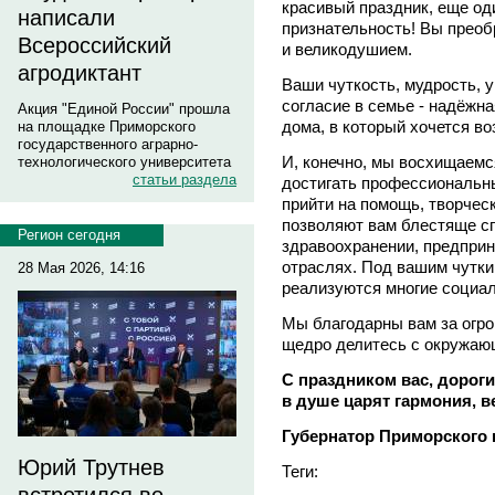
красивый праздник, еще од
написали
признательность! Вы преоб
Всероссийский
и великодушием.
агродиктант
Ваши чуткость, мудрость, 
согласие в семье - надёжн
Акция "Единой России" прошла
дома, в который хочется в
на площадке Приморского
государственного аграрно-
И, конечно, мы восхищаем
технологического университета
статьи раздела
достигать профессиональны
прийти на помощь, творческ
позволяют вам блестяще сп
Регион сегодня
здравоохранении, предприн
отраслях. Под вашим чутк
28 Мая 2026, 14:16
реализуются многие социал
Мы благодарны вам за огро
щедро делитесь с окружаю
С праздником вас, дорог
в душе царят гармония, в
Губернатор Примор
Юрий Трутнев
Теги: