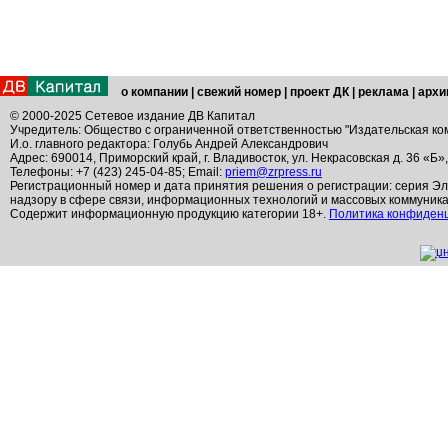
о компании
|
свежий номер
|
проект ДК
|
реклама
|
архи
© 2000-2025 Сетевое издание ДВ Капитал
Учредитель: Общество с ограниченной ответственностью "Издательская ко
И.о. главного редактора: Голубь Андрей Александрович
Адрес: 690014, Приморский край, г. Владивосток, ул. Некрасовская д. 36 «Б»
Телефоны: +7 (423) 245-04-85; Email:
priem@zrpress.ru
Регистрационный номер и дата принятия решения о регистрации: серия Эл
надзору в сфере связи, информационных технологий и массовых коммуник
Содержит информационную продукцию категории 18+.
Политика конфиден