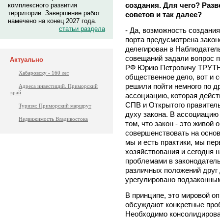
создания. Для чего? Раз
комплексного развития
территории. Завершение работ
советов и так далее?
намечено на конец 2027 года.
статьи раздела
- Да, возможность создани
порта предусмотрена закон
делегирован в Наблюдател
совещаний задали вопрос п
Актуально
РФ Юрию Петровичу ТРУТНЕВ
Хабаровску - 160 лет
общественное дело, вот и с
решили пойти немного по др
Адреса инвестиций. Приморский
край
ассоциацию, которая дейст
СПВ и Открытого правитель
Туризм: Приморский маршрут
духу закона. В ассоциацию
Недвижимость Владивостока
том, что закон - это живой 
совершенствовать на основа
мы и есть практики, мы пе
хозяйствования и сегодня 
проблемами в законодатель
различных положений друг 
урегулировано подзаконным
В принципе, это мировой оп
обсуждают конкретные про
Необходимо консолидирова