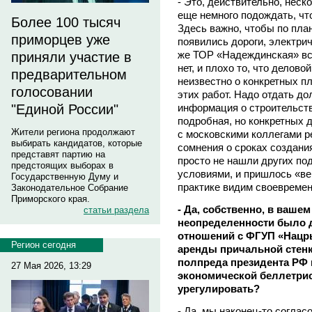
- Это, действительно, неск
еще немного подождать, чт
Более 100 тысяч
Здесь важно, чтобы по пла
приморцев уже
появились дороги, электрич
же ТОР «Надеждинская» все
приняли участие в
нет, и плохо то, что делов
предварительном
неизвестно о конкретных пл
голосовании
этих работ. Надо отдать до
информация о строительст
"Единой России"
подробная, но конкретных д
Жители региона продолжают
с московскими коллегами р
выбирать кандидатов, которые
сомнения о сроках создани
представят партию на
просто не нашли других п
предстоящих выборах в
условиями, и пришлось «ве
Государственную Думу и
практике видим своевремен
Законодательное Собрание
Приморского края.
- Да, собственно, в ваше
статьи раздела
неопределенности было 
отношений с ФГУП «Нацр
Регион сегодня
аренды причальной стенк
полпреда президента РФ 
27 Мая 2026, 13:29
экономической беллетрис
урегулировать?
- Да, мы наконец-то согла