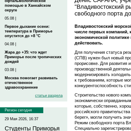
офтальмологической
"Владивостокский р
помощью в Ханкайском
округе
свободного порта д
05.08 |
Владивостокский морско
Первое дыхание осени:
температура в Приморье
числе первых компаний, 
опустится до +8 °C
экономической политике 
действовать.
04.08 |
Для получения статуса рез
Жара до +35: что ждет
Приморье после тропических
(СПВ) нужен был новый прое
дождей
прорисовке. Для развития
производственной деятель
03.08 |
модернизировать холодильн
Москва помогает развивать
к требованиям, которые мо
отечественное
конкурентоспособность сти
здравоохранение
Строительство нового комп
статьи раздела
экономически оправданным
которые, собственно, хоро
Регион сегодня
российского правительства
берег», могли получить зн
29 Мая 2026, 16:37
Режим свободного порта Вл
Студенты Приморья
Специально зарегистриро