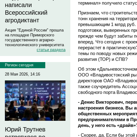
терминал» получило статус
написали
Всероссийский
Признаем, что строительст
тонн хранения на территор
агродиктант
превышающим 1 млрд руб. 
подготовки, выверенных про
Акция "Единой России" прошла
на площадке Приморского
прежде чем будут забиты п
государственного аграрно-
вперед. Что сегодня с прое
технологического университета
перерастет в практическую
статьи раздела
темы по поводу новых реж
развития (ТОР) и СПВ?
Регион сегодня
Об этом «Дальневосточном
28 Мая 2026, 14:16
ООО «Владивостокский рыб
директоров ОАО «Владивос
также соучредитель Ассоц
свободного порта Владиво
- Денис Викторович, перв
настроения бизнеса. Вы а
общественных мероприяти
предпринимателями в При
день, у него есть «драйв»
Юрий Трутнев
- Скорее, да. Если бы это