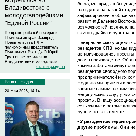
встретился во
было, мы вряд ли бы увиде
Владивостоке с
находятся на разной стадии
молодогвардейцами
зафиксированы в обязываю
развития Дальнего Востока
"Единой России"
возможностей повлияло на 
самого драйва и чувства во
Во время рабочей поездки в
Приморский край Зампред
Наверно не смогу оценить с
Правительства РФ –
полномочный представитель
резидентов СПВ, но мы вид
Президента РФ в ДФО Юрий
активизировались проекты 
Трутнев встретился во
да и в производстве. Об ак
Владивостоке с молодежью.
какими заботами живут сег
статьи раздела
резидентов свободного пор
предпринимателей и их комп
Регион сегодня
Недавно мы приняли в ассо
занятые самым разным бизн
28 Мая 2026, 14:14
медицинских услуг, у них 
проекты. В нашу ассоциацию
есть живые и острые вопро
лучше решать вместе.
- У резидентов территор
другие проблемы. Они не