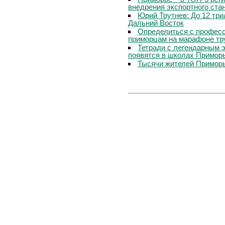
внедрения экспортного ста
Юрий Трутнев: До 12 три
Дальний Восток
Определиться с профес
приморцам на марафоне тр
Тетради с легендарным 
появятся в школах Примор
Тысячи жителей Приморь