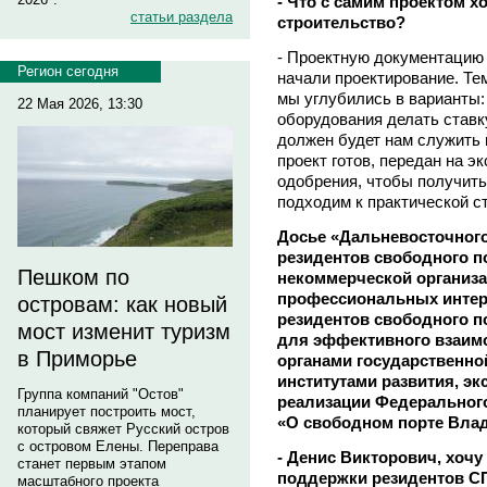
- Что с самим проектом х
статьи раздела
строительство?
- Проектную документацию 
Регион сегодня
начали проектирование. Те
мы углубились в варианты:
22 Мая 2026, 13:30
оборудования делать ставку
должен будет нам служить н
проект готов, передан на эк
одобрения, чтобы получить
подходим к практической с
Досье «Дальневосточного
резидентов свободного п
Пешком по
некоммерческой организа
профессиональных интер
островам: как новый
резидентов свободного п
мост изменит туризм
для эффективного взаим
в Приморье
органами государственно
институтами развития, э
Группа компаний "Остов"
реализации Федерального 
планирует построить мост,
«О свободном порте Влад
который свяжет Русский остров
с островом Елены. Переправа
- Денис Викторович, хочу
станет первым этапом
поддержки резидентов СП
масштабного проекта