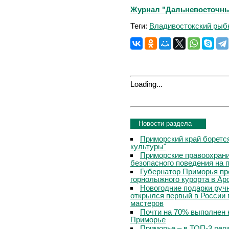
Журнал "Дальневосточный 
Теги:
Владивостокский рыб
Loading...
Новости раздела
Приморский край боретс
культуры"
Приморские правоохрани
безопасного поведения на
Губернатор Приморья пр
горнолыжного курорта в Ар
Новогодние подарки руч
открылся первый в России 
мастеров
Почти на 70% выполнен 
Приморье
Приморье – в ТОП-3 рег