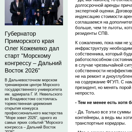
долгосрочной аренды прича
экспертной оценки. Догово
индексацию стоимости аре
соглашаемся на дополнитель
больше, чем те льготы, ко
Губернатор
резиденты СПВ.
Приморского края
К сожалению, пока нам не 
Олег Кожемяко дал
инфраструктуру необходимо
собственника, который буд
старт "Морскому
работоспособном состоянии
конгрессу – Дальний
в случае чрезвычайной сит
Восток 2026"
собственности неэффективн
не на ремонт и дноуглублен
В Дальневосточном морском
на содержание ФГУП. С нам
тренажерном центре Морского
президент, но менять поро
государственного университета
непросто.
им. адмирала Г. И. Невельского
во Владивостоке состоялась
- Тем не менее есть хот
торжественная церемония
открытия конкурса
- Да. Только все эти суммы
профессионального мастерства
контейнеры, а ведь мы хот
"Море зовет 2026", одного из
самых ярких событий "Морского
транспортные коридоры.
конгресса – Дальний Восток
2026".