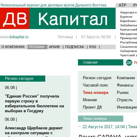
Региональный журнал для деловых кругов Дальнего Востока
АТР
Р
Амурская о
Бурятия
Еврейская 
Забайкаль
Камчатский
Магаданска
www.
dvkapital.ru
Пятница
|
07 Августа, 00:09
|
Приморски
Республика
О КОМПАНИИ
РЕКЛАМА
АРХИВ
|
ПОДПИСКА
|
RSS
|
Сахалинска
Хабаровски
Чукотский 
главная
Р
Регион сегодня
Компании
Регион сегодня
Часовой пояс
Финансы
06.08 |
Тема номера
Рынки
"Единая Россия" получила
Мнение
Отрасль
первую строку в
избирательном бюллетене на
Проект ДК
Инновации
выборах в Госдуму
Тема номера
06.08 |
22 Августа 2017, 14:04 |
Тема
Александр Щербаков держит
на контроле ситуацию с
Денис САРАНА, учр