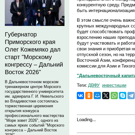
конкурентную среду. Предм
быть интернационализация 
В этом смысле очень важно
крупных международных со
будет способствовать про
Губернатор
взрослению наших преподав
Приморского края
будут участвовать и работ
свои знания и приобретая н
Олег Кожемяко дал
отпускной сезон, но на те
старт "Морскому
Восточной Азии, конференц
конгрессу – Дальний
комиссии для Азии и Тихог
Восток 2026"
"Дальневосточный капитал"
В Дальневосточном морском
Теги:
ДВФУ
инвестиции
тренажерном центре Морского
государственного университета
им. адмирала Г. И. Невельского
во Владивостоке состоялась
торжественная церемония
открытия конкурса
профессионального мастерства
Loading...
"Море зовет 2026", одного из
самых ярких событий "Морского
конгресса – Дальний Восток
2026".