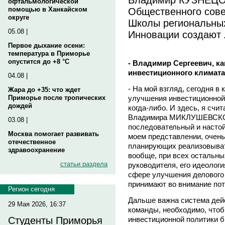
офтальмологической
Общественного сове
помощью в Ханкайском
округе
Школы региональны
05.08 |
Инновации создают
Первое дыхание осени:
температура в Приморье
опустится до +8 °C
- Владимир Сергеевич, к
инвестиционного климат
04.08 |
- На мой взгляд, сегодня в
Жара до +35: что ждет
улучшения инвестиционной
Приморье после тропических
дождей
когда-либо. И здесь, я счи
Владимира МИКЛУШЕВСКОГО
03.08 |
последовательный и настой
Москва помогает развивать
моем представлении, очень
отечественное
планирующих реализовывать
здравоохранение
вообще, при всех остальны
статьи раздела
руководителя, его идеологи
сфере улучшения делового к
принимают во внимание по
Регион сегодня
Дальше важна система дейс
29 Мая 2026, 16:37
команды, необходимо, что
инвестиционной политики б
Студенты Приморья