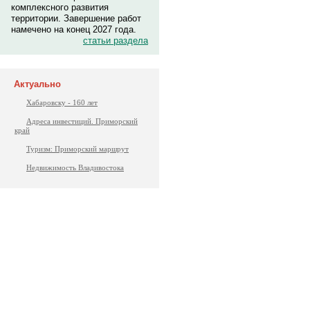
комплексного развития
территории. Завершение работ
намечено на конец 2027 года.
статьи раздела
Актуально
Хабаровску - 160 лет
Адреса инвестиций. Приморский
край
Туризм: Приморский маршрут
Недвижимость Владивостока