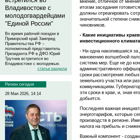
встретился во
мнение, отличное от мнени
итогам заседания готовитс
Владивостоке с
должны отреагировать сотр
молодогвардейцами
значительной степени сниж
"Единой России"
чиновников.
Во время рабочей поездки в
- Какие инициативы крае
Приморский край Зампред
инвестиционного климата
Правительства РФ –
полномочный представитель
- Ни одна накопившаяся за
Президента РФ в ДФО Юрий
мановению волшебной пало
Трутнев встретился во
система мер. Еще не до ко
Владивостоке с молодежью.
административного оффшор
статьи раздела
сроки рассмотрения любых 
земельного участка или ра
Регион сегодня
коммуникациям. Губернатор
эти сроки в крае, и, зная ег
28 Мая 2026, 14:14
добьется.
Последняя важная инициати
энерготарифов, которые се
производств в регионе. Им
налога на прибыль и сниже
Важный компонент - создан