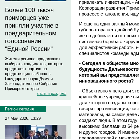
привлекать инвестиции, - А
Корпорации развития Примо
Более 100 тысяч
процессе становления, ищу
приморцев уже
И еще на один важный моме
приняли участие в
губернатора нет двойной б
предварительном
же он добивается от своих
голосовании
системная борьба с корруп
для эффективной работы н
"Единой России"
специалистов команды адм
Жители региона продолжают
- Сегодня в обществе мно
выбирать кандидатов, которые
будущность Дальневосточ
представят партию на
предстоящих выборах в
который вы представляете
Государственную Думу и
инновационного роста?
Законодательное Собрание
Приморского края.
- Объективно у него для эт
статьи раздела
крупнейшее учреждение выс
для которого созданы хоро
говорят про инновации, час
Регион сегодня
материалы, на самом деле 
27 Мая 2026, 13:29
создают люди. В этом году
высокими баллами из 64 ре
и других городов. И именно
преподавателей с междуна