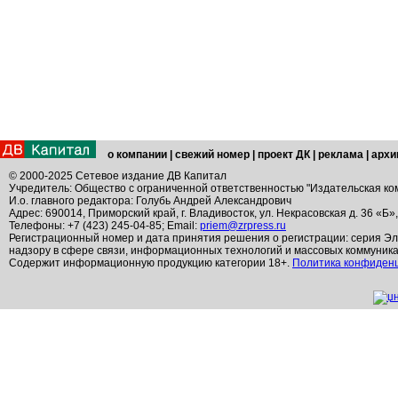
о компании
|
свежий номер
|
проект ДК
|
реклама
|
архи
© 2000-2025 Сетевое издание ДВ Капитал
Учредитель: Общество с ограниченной ответственностью "Издательская ко
И.о. главного редактора: Голубь Андрей Александрович
Адрес: 690014, Приморский край, г. Владивосток, ул. Некрасовская д. 36 «Б»
Телефоны: +7 (423) 245-04-85; Email:
priem@zrpress.ru
Регистрационный номер и дата принятия решения о регистрации: серия Эл
надзору в сфере связи, информационных технологий и массовых коммуник
Содержит информационную продукцию категории 18+.
Политика конфиден