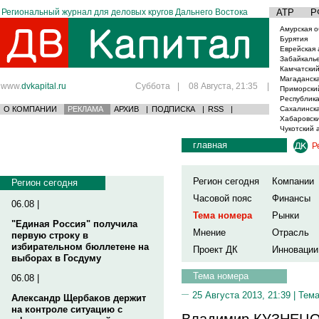
Региональный журнал для деловых кругов Дальнего Востока
АТР
Р
Амурская о
Бурятия
Еврейская 
Забайкаль
Камчатский
Магаданска
www.
dvkapital.ru
Суббота
|
08 Августа, 21:35
|
Приморски
Республика
О КОМПАНИИ
РЕКЛАМА
АРХИВ
|
ПОДПИСКА
|
RSS
|
Сахалинска
Хабаровски
Чукотский 
главная
Р
Регион сегодня
Компании
Регион сегодня
Часовой пояс
Финансы
06.08 |
Тема номера
Рынки
"Единая Россия" получила
Мнение
Отрасль
первую строку в
избирательном бюллетене на
Проект ДК
Инновации
выборах в Госдуму
Тема номера
06.08 |
25 Августа 2013, 21:39 |
Тема
Александр Щербаков держит
на контроле ситуацию с
Владимир КУЗНЕЦОВ