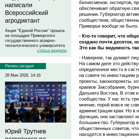
бизнесменов, экспертов, п
написали
обеспечивает обратную свя
Всероссийский
решения. Губернатор актив
агродиктант
сообществом, общественным
Приморье вообще не было.
Акция "Единой России" прошла
- Кто-то говорит, что об
на площадке Приморского
государственного аграрно-
создано почти десяток, 
технологического университета
Это как бы видимость так
статьи раздела
- Наверное, так думают лю
На самом деле это действ
Регион сегодня
определенное место в сист
на совете по инвестициям 
28 Мая 2026, 14:16
проекты, законопроекты, ко
краевое Заксобрание, бурн
Дальнего Востока. В этом и
сообщества. У нас есть тр
мнение, порой вовсе не со
администрации края. Но в 
функция, они заставляют и
большинство. Губернатор 
общественных советов, чт
Юрий Трутнев
находятся в инвестиционно