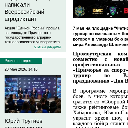
написали
Всероссийский
агродиктант
7 мая на площадке "Фети
Акция "Единой России" прошла
на площадке Приморского
турнир по смешанным бо
государственного аграрно-
котором в главном бою в
технологического университета
мира Александр Шлеменк
статьи раздела
Промоутерская ко
совместно с ново
Регион сегодня
профессиональны
«Приморье за спорт
28 Мая 2026, 14:16
турнир во Влад
празднованию «Дня В
В программе меропри
боев, в числе котор
сразится со «Сборной 
также рейтинговые бо
Хабаровска, Южно-Сах
украсит яркое шоу, 
Юрий Трутнев
каждого бойца станет 