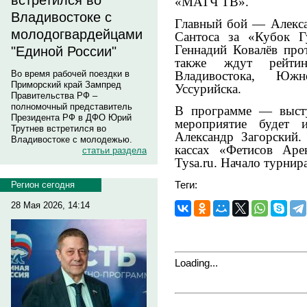
встретился во
«МАТЧ ТВ».
Владивостоке с
Главный бой — Алекса
молодогвардейцами
Сантоса за «Кубок Г
Геннадий Ковалёв про
"Единой России"
также ждут рейти
Владивостока, Южн
Во время рабочей поездки в
Приморский край Зампред
Уссурийска.
Правительства РФ –
полномочный представитель
В программе — выступ
Президента РФ в ДФО Юрий
мероприятие будет и
Трутнев встретился во
Александр Загорский.
Владивостоке с молодежью.
кассах «Фетисов Аре
статьи раздела
Tysa.ru. Начало турнира
Теги:
Регион сегодня
28 Мая 2026, 14:14
Loading...