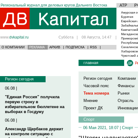
Региональный журнал для деловых кругов Дальнего Востока
АТР
Р
Амурская о
Бурятия
Еврейская 
Забайкаль
Камчатский
Магаданска
www.
dvkapital.ru
Суббота
|
08 Августа, 14:47
|
Приморски
Республика
О КОМПАНИИ
РЕКЛАМА
АРХИВ
|
ПОДПИСКА
|
RSS
|
Сахалинска
Хабаровски
Чукотский 
главная
Р
Регион сегодня
Компании
Регион сегодня
Часовой пояс
Финансы
06.08 |
Тема номера
Рынки
"Единая Россия" получила
Мнение
Отрасль
первую строку в
избирательном бюллетене на
Проект ДК
Инновации
выборах в Госдуму
Спорт
06.08 |
06 Мая 2021, 18:07 |
Спорт
Александр Щербаков держит
на контроле ситуацию с
"Шторм надвигается