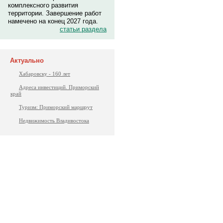
комплексного развития
территории. Завершение работ
намечено на конец 2027 года.
статьи раздела
Актуально
Хабаровску - 160 лет
Адреса инвестиций. Приморский
край
Туризм: Приморский маршрут
Недвижимость Владивостока