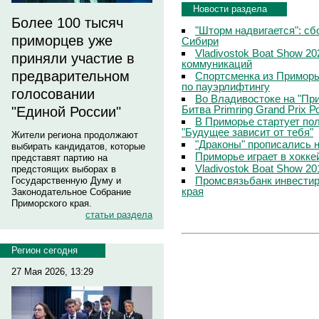
Новости раздела
Более 100 тысяч
"Шторм надвигается": сб
приморцев уже
Сибири
Vladivostok Boat Show 2
приняли участие в
коммуникаций
предварительном
Спортсменка из Приморь
по пауэрлифтингу
голосовании
Во Владивостоке на "Пр
Битва Primring Grand Prix 
"Единой России"
В Приморье стартует по
"Будущее зависит от тебя"
Жители региона продолжают
"Драконы" прописались н
выбирать кандидатов, которые
Приморье играет в хокке
представят партию на
Vladivostok Boat Show 2
предстоящих выборах в
Промсвязьбанк инвестир
Государственную Думу и
края
Законодательное Собрание
Приморского края.
статьи раздела
Регион сегодня
27 Мая 2026, 13:29