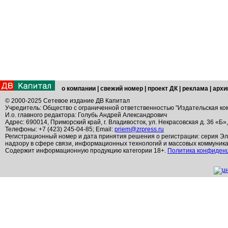
о компании
|
свежий номер
|
проект ДК
|
реклама
|
архи
© 2000-2025 Сетевое издание ДВ Капитал
Учредитель: Общество с ограниченной ответственностью "Издательская ко
И.о. главного редактора: Голубь Андрей Александрович
Адрес: 690014, Приморский край, г. Владивосток, ул. Некрасовская д. 36 «Б»
Телефоны: +7 (423) 245-04-85; Email:
priem@zrpress.ru
Регистрационный номер и дата принятия решения о регистрации: серия Эл
надзору в сфере связи, информационных технологий и массовых коммуник
Содержит информационную продукцию категории 18+.
Политика конфиден