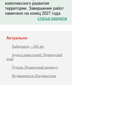
комплексного развития
территории. Завершение работ
намечено на конец 2027 года.
статьи раздела
Актуально
Хабаровску - 160 лет
Адреса инвестиций. Приморский
край
Туризм: Приморский маршрут
Недвижимость Владивостока