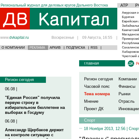
Региональный журнал для деловых кругов Дальнего Востока
АТР
Р
Амурская о
Бурятия
Еврейская 
Забайкаль
Камчатский
Магаданска
www.
dvkapital.ru
Воскресенье
|
09 Августа, 16:55
|
Приморски
Республика
О КОМПАНИИ
РЕКЛАМА
АРХИВ
|
ПОДПИСКА
|
RSS
|
Сахалинска
Хабаровски
Чукотский 
главная
Р
Регион сегодня
Компании
Регион сегодня
Часовой пояс
Финансы
06.08 |
Тема номера
Рынки
"Единая Россия" получила
Мнение
Отрасль
первую строку в
избирательном бюллетене на
Проект ДК
Инновации
выборах в Госдуму
Спорт
06.08 |
18 Ноября 2013, 12:56 |
Спор
Александр Щербаков держит
на контроле ситуацию с
"Драконы" прописали