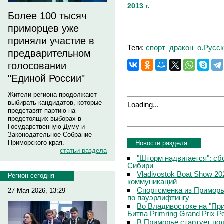
2013 г.
Более 100 тысяч
приморцев уже
приняли участие в
Теги:
спорт
дракон
о.Русс
предварительном
голосовании
"Единой России"
Жители региона продолжают
выбирать кандидатов, которые
Loading...
представят партию на
предстоящих выборах в
Государственную Думу и
Законодательное Собрание
Приморского края.
Новости раздела
статьи раздела
"Шторм надвигается": сб
Сибири
Vladivostok Boat Show 2
Регион сегодня
коммуникаций
Спортсменка из Приморь
27 Мая 2026, 13:29
по пауэрлифтингу
Во Владивостоке на "Пр
Битва Primring Grand Prix 
В Приморье стартует по