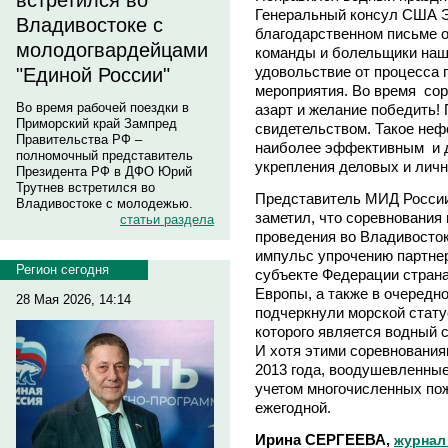
встретился во
Генеральный консул США
Владивостоке с
благодарственном письме о
молодогвардейцами
команды и болельщики наш
удовольствие от процесса п
"Единой России"
мероприятия. Во время сор
Во время рабочей поездки в
азарт и желание победить!
Приморский край Зампред
свидетельством. Такое не
Правительства РФ –
наиболее эффективным и д
полномочный представитель
укрепления деловых и лич
Президента РФ в ДФО Юрий
Трутнев встретился во
Представитель МИД России
Владивостоке с молодежью.
заметил, что соревнования
статьи раздела
проведения во Владивосто
импульс упрочению партне
Регион сегодня
субъекте Федерации страна
Европы, а также в очередно
28 Мая 2026, 14:14
подчеркнули морской стат
которого является водный
И хотя этими соревнования
2013 года, воодушевленные
учетом многочисленных пож
ежегодной.
Ирина СЕРГЕЕВА,
журнал