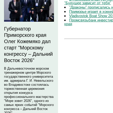
"Будущее зависит от тебя"
"Драконы" прописались н
Приморье играет в хокке
Vladivostok Boat Show 2
Промсвязьбанк инвестир
края
Губернатор
Приморского края
Олег Кожемяко дал
старт "Морскому
конгрессу – Дальний
Восток 2026"
В Дальневосточном морском
тренажерном центре Морского
государственного университета
им. адмирала Г. И. Невельского
во Владивостоке состоялась
торжественная церемония
открытия конкурса
профессионального мастерства
"Море зовет 2026", одного из
самых ярких событий "Морского
конгресса – Дальний Восток
2026".