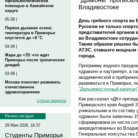
офтальмологической
Владивостоке
помощью в Ханкайском
округе
05.08 |
День гребного спорта во 
Русском не только спорт
Первое дыхание осени:
представителей органов 
температура в Приморье
во Владивостоке сотрудн
опустится до +8 °C
Таким образом решено б
04.08 |
АТЭС, ставшего мощным 
Жара до +35: что ждет
города.
Приморье после тропических
дождей
Программу водного праздни
«дракон» и «аутригер», а т
03.08 |
академической и прибрежно
Москва помогает развивать
развиваться в Приморье, п
отечественное
"Дальневосточный капитал"
здравоохранение
Как рассказал «ДК» презид
статьи раздела
Приморского края Андрей 
уникальными и по составу 
«дракон» были заявлены 15
Регион сегодня
сформирована из числа сот
29 Мая 2026, 16:37
аккредитованных во Владив
Генеральные консульства С
Студенты Приморья