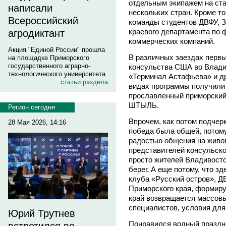
отдельным экипажем на ст
написали
нескольких стран. Кроме то
Всероссийский
команды студентов ДВФУ, 
краевого департамента по ф
агродиктант
коммерческих компаний.
Акция "Единой России" прошла
В различных заездах перв
на площадке Приморского
государственного аграрно-
консульства США во Владив
технологического университета
«Терминал Астафьева» и др
статьи раздела
видах программы получили 
прославленный приморский 
ШТЫЛЬ.
Регион сегодня
Впрочем, как потом подчер
28 Мая 2026, 14:16
победа была общей, потом
радостью общения на живо
представителей консульско
просто жителей Владивосто
берег. А еще потому, что з
клуба «Русский остров», Д
Приморского края, формиру
край возвращается массовы
специалистов, условия для
Юрий Трутнев
Понравился водный праздни