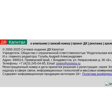
о компании
|
свежий номер
|
проект ДК
|
реклама
|
архи
© 2000-2025 Сетевое издание ДВ Капитал
Учредитель: Общество с ограниченной ответственностью "Издательская ко
И.о. главного редактора: Голубь Андрей Александрович
Адрес: 690014, Приморский край, г. Владивосток, ул. Некрасовская д. 36 «Б»
Телефоны: +7 (423) 245-04-85; Email:
priem@zrpress.ru
Регистрационный номер и дата принятия решения о регистрации: серия Эл
надзору в сфере связи, информационных технологий и массовых коммуник
Содержит информационную продукцию категории 18+.
Политика конфиден