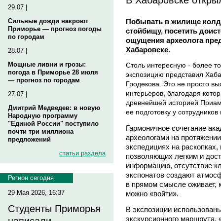
29.07 |
Побывать в жилище колду
Сильные дожди накроют
Приморье — прогноз погоды
стойбищу, посетить доис
по городам
ощущения археолога пред
Хабаровске.
28.07 |
Мощные ливни и грозы:
Столь интересную - более то
погода в Приморье 28 июля
экспозицию представил Хаба
— прогноз по городам
Гродекова. Это не просто вы
интерьеров, благодаря кото
27.07 |
древнейшей историей Приаму
Дмитрий Медведев: в новую
ее подготовку у сотрудников 
Народную программу
"Единой России" поступило
Гармоничное сочетание ак
почти три миллиона
археологами на протяжении
предложений
экспедициях на раскопках,
статьи раздела
позволяющих легким и дос
информацию, отсутствие кл
экспонатов создают атмосф
Регион сегодня
в прямом смысле оживает, к
29 Мая 2026, 16:37
можно «войти».
Студенты Приморья
В экспозиции использован
экскурсионного маршрута. 