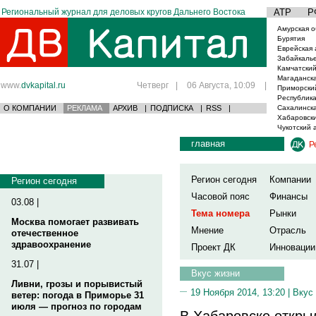
Региональный журнал для деловых кругов Дальнего Востока
АТР
Р
Амурская о
Бурятия
Еврейская 
Забайкаль
Камчатский
Магаданска
www.
dvkapital.ru
Четверг
|
06 Августа, 10:09
|
Приморски
Республика
О КОМПАНИИ
РЕКЛАМА
АРХИВ
|
ПОДПИСКА
|
RSS
|
Сахалинска
Хабаровски
Чукотский 
главная
Р
Регион сегодня
Компании
Регион сегодня
Часовой пояс
Финансы
03.08 |
Тема номера
Рынки
Москва помогает развивать
Мнение
Отрасль
отечественное
здравоохранение
Проект ДК
Инновации
31.07 |
Вкус жизни
Ливни, грозы и порывистый
19 Ноября 2014, 13:20 |
Вкус
ветер: погода в Приморье 31
июля — прогноз по городам
В Хабаровске откры