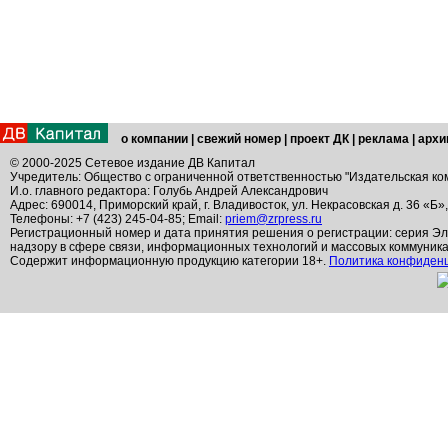
о компании
|
свежий номер
|
проект ДК
|
реклама
|
архи
© 2000-2025 Сетевое издание ДВ Капитал
Учредитель: Общество с ограниченной ответственностью "Издательская ко
И.о. главного редактора: Голубь Андрей Александрович
Адрес: 690014, Приморский край, г. Владивосток, ул. Некрасовская д. 36 «Б»
Телефоны: +7 (423) 245-04-85; Email:
priem@zrpress.ru
Регистрационный номер и дата принятия решения о регистрации: серия Эл
надзору в сфере связи, информационных технологий и массовых коммуник
Содержит информационную продукцию категории 18+.
Политика конфиден