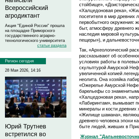
написали
стойбище», «Доисторическ
Всероссийский
«Халцедоновая река», «Жил
агродиктант
посетителя в мир древних
первобытного окружения: 
Акция "Единой России" прошла
быт, атмосферу древнего ж
на площадке Приморского
наследия мировой культур
государственного аграрно-
пещеры»), и дальневосточ
технологического университета
статьи раздела
Так, «Археологический рас
рассказывают об особеннос
Регион сегодня
условиях работы в полевых
скульптурой Амурской Нефе
28 Мая 2026, 14:16
увеличенной копией легенд
неолита. Она хозяйка лаби
«Ожерелье Амурской Нефер
барельефы со знаменитыми
«Халцедоновая река», нап
«Лабиринтам», вымывает п
минералы и кости древних 
«Жилище шамана», являющ
древнего человека эпохи ка
Юрий Трутнев
быте людей, живших в Приа
встретился во
Журнал "Дальневосточный