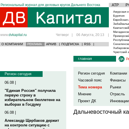
Региональный журнал для деловых кругов Дальнего Востока
АТР
Р
Амурская о
Бурятия
Еврейская 
Забайкаль
Камчатский
Магаданска
www.
dvkapital.ru
Четверг
|
06 Августа, 20:13
|
Приморски
Республика
О КОМПАНИИ
РЕКЛАМА
АРХИВ
|
ПОДПИСКА
|
RSS
|
Сахалинска
Хабаровски
Чукотский 
главная
Р
Регион сегодня
Компании
Регион сегодня
Часовой пояс
Финансы
06.08 |
Тема номера
Рынки
"Единая Россия" получила
Мнение
Отрасль
первую строку в
избирательном бюллетене на
Проект ДК
Инновации
выборах в Госдуму
Дальневосточный ка
06.08 |
Александр Щербаков держит
на контроле ситуацию с