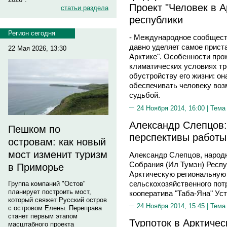
Проект "Человек в А
статьи раздела
республики
Регион сегодня
- Международное сообществ
давно уделяет самое прист
22 Мая 2026, 13:30
Арктике". Особенности про
климатических условиях тр
обустройству его жизни: о
обеспечивать человеку воз
судьбой.
24 Ноября 2014, 16:00 |
Тема
Александр Слепцов:
Пешком по
перспективы работы
островам: как новый
мост изменит туризм
Александр Слепцов, народ
Собрания (Ил Тумэн) Респу
в Приморье
Арктическую региональную 
сельскохозяйственного пот
Группа компаний "Остов"
планирует построить мост,
кооператива "Таба-Яна" Уст
который свяжет Русский остров
24 Ноября 2014, 15:45 |
Тема
с островом Елены. Переправа
станет первым этапом
Турпоток в Арктичес
масштабного проекта