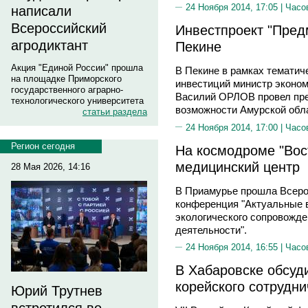
24 Ноября 2014, 17:05 |
Часо
написали
Всероссийский
Инвестпроект "Пред
агродиктант
Пекине
Акция "Единой России" прошла
В Пекине в рамках тематич
на площадке Приморского
инвестиций министр эконом
государственного аграрно-
Василий ОРЛОВ провел пр
технологического университета
возможности Амурской обла
статьи раздела
24 Ноября 2014, 17:00 |
Часо
Регион сегодня
На космодроме "Вос
медицинский центр
28 Мая 2026, 14:16
В Приамурье прошла Всеро
конференция "Актуальные 
экологического сопровожде
деятельности".
24 Ноября 2014, 16:55 |
Часо
В Хабаровске обсуд
корейского сотрудни
Юрий Трутнев