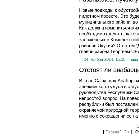
Новые подходы к обустройс
пилотном проекте. Это буде
муниципального района, во 
Как должна измениться жиз
необходимо сделать, каков
заложенных в Комплексной 
районов Якутии? Об этом "
главой района Георгием 
24 Ноября 2014, 15:15 |
Тема
Отстоят ли анабарц
В селе Саскылах Анабарско
эвенкийского) улуса в авгу
руководства Республики Са
непростой вопрос. На пове
республики был поставлен 
охраняемой природной терр
именно о сокращении ее на
1
[
Первая
]
[
<
]
С