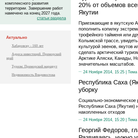
комплексного развития
20% от объемов все
территории. Завершение работ
Якутии
намечено на конец 2027 года.
статьи раздела
Приезжающие в якутскую А
пополнить копилку экстре
трофейного тайменя или др
Актуально
Колымской трассе, увидеть
Хабаровску - 160 лет
культурой эвенов, якутов и
сделать арктический туризм
Адреса инвестиций. Приморский
Арктике Аляски, Канады, Но
край
значительных масштабов.
Туризм: Приморский маршрут
24 Ноября 2014, 15:25 |
Тема
Недвижимость Владивостока
Республика Саха (Я
уборку
Социально-экономическое р
Республики Саха (Якутия) н
накопленных отходов
24 Ноября 2014, 15:20 |
Тема
Георгий Федоров, гл
Развиваясь, нужно 