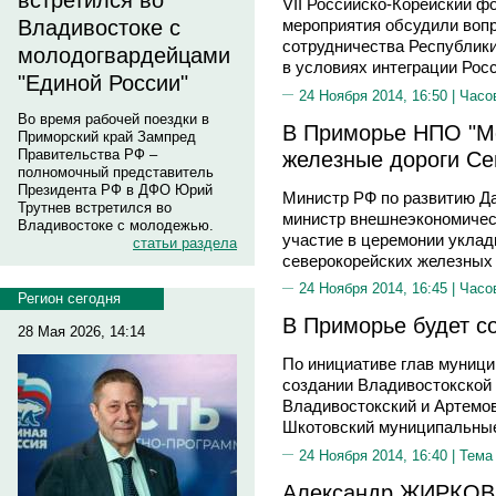
встретился во
VII Российско-Корейский ф
Владивостоке с
мероприятия обсудили воп
сотрудничества Республики
молодогвардейцами
в условиях интеграции Росс
"Единой России"
24 Ноября 2014, 16:50 |
Часо
Во время рабочей поездки в
В Приморье НПО "Мо
Приморский край Зампред
железные дороги Се
Правительства РФ –
полномочный представитель
Президента РФ в ДФО Юрий
Министр РФ по развитию Д
Трутнев встретился во
министр внешнеэкономичес
Владивостоке с молодежью.
участие в церемонии укладк
статьи раздела
северокорейских железных 
24 Ноября 2014, 16:45 |
Часо
Регион сегодня
В Приморье будет с
28 Мая 2026, 14:14
По инициативе глав муници
создании Владивостокской 
Владивостокский и Артемов
Шкотовский муниципальные
24 Ноября 2014, 16:40 |
Тема
Александр ЖИРКОВ,