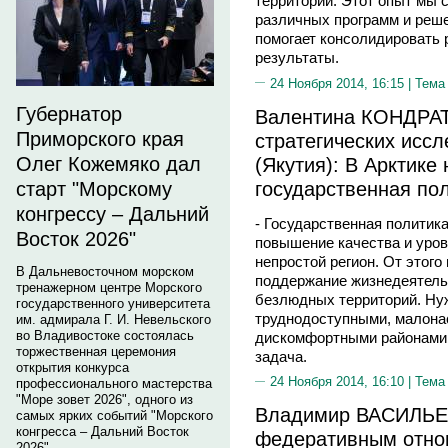
территорий. Этот опыт мы 
различных программ и реше
помогает консолидировать 
результаты.
24 Ноября 2014, 16:15 |
Тема
Губернатор
Валентина КОНДРАТ
Приморского края
стратегических исс
(Якутия): В Арктике
Олег Кожемяко дал
государственная по
старт "Морскому
конгрессу – Дальний
- Государственная политик
Восток 2026"
повышение качества и уро
непростой регион. От этого
В Дальневосточном морском
поддержание жизнедеятель
тренажерном центре Морского
безлюдных территорий. Нуж
государственного университета
труднодоступными, малона
им. адмирала Г. И. Невельского
во Владивостоке состоялась
дискомфортными районами 
торжественная церемония
задача.
открытия конкурса
24 Ноября 2014, 16:10 |
Тема
профессионального мастерства
"Море зовет 2026", одного из
Владимир ВАСИЛЬЕВ
самых ярких событий "Морского
конгресса – Дальний Восток
федеративным отно
2026".