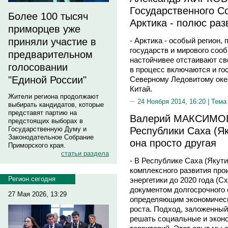
Государственного С
Более 100 тысяч
Арктика - полюс раз
приморцев уже
- Арктика - особый регион
приняли участие в
государств и мирового соо
предварительном
настойчивее отстаивают сво
голосовании
в процесс включаются и го
"Единой России"
Северному Ледовитому оке
Китай.
Жители региона продолжают
24 Ноября 2014, 16:20 |
Тема
выбирать кандидатов, которые
представят партию на
Валерий МАКСИМОВ,
предстоящих выборах в
Республики Саха (Як
Государственную Думу и
Законодательное Собрание
она просто другая
Приморского края.
статьи раздела
- В Республике Саха (Якути
комплексного развития про
Регион сегодня
энергетики до 2020 года (С
документом долгосрочного 
27 Мая 2026, 13:29
определяющим экономическ
роста. Подход, заложенный
решать социальные и экон