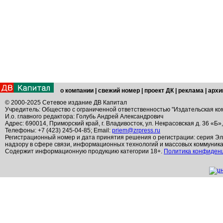
о компании
|
свежий номер
|
проект ДК
|
реклама
|
архи
© 2000-2025 Сетевое издание ДВ Капитал
Учредитель: Общество с ограниченной ответственностью "Издательская ко
И.о. главного редактора: Голубь Андрей Александрович
Адрес: 690014, Приморский край, г. Владивосток, ул. Некрасовская д. 36 «Б»
Телефоны: +7 (423) 245-04-85; Email:
priem@zrpress.ru
Регистрационный номер и дата принятия решения о регистрации: серия Эл
надзору в сфере связи, информационных технологий и массовых коммуник
Содержит информационную продукцию категории 18+.
Политика конфиден