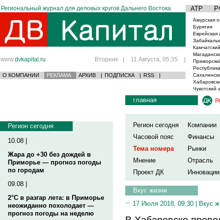
Региональный журнал для деловых кругов Дальнего Востока
АТР
Р
Амурская о
Бурятия
Еврейская 
Забайкаль
Камчатский
Магаданска
www.
dvkapital.ru
Вторник
|
11 Августа, 05:35
|
Приморски
Республика
О КОМПАНИИ
РЕКЛАМА
АРХИВ
|
ПОДПИСКА
|
RSS
|
Сахалинска
Хабаровски
Чукотский 
главная
Р
Регион сегодня
Компании
Регион сегодня
Часовой пояс
Финансы
10.08 |
Тема номера
Рынки
Жара до +30 без дождей в
Мнение
Отрасль
Приморье — прогноз погоды
по городам
Проект ДК
Инновации
09.08 |
Вкус жизни
2°C в разгар лета: в Приморье
17 Июля 2018, 09:30 |
Вкус ж
неожиданно похолодает —
прогноз погоды на неделю
В Хабаровске прове