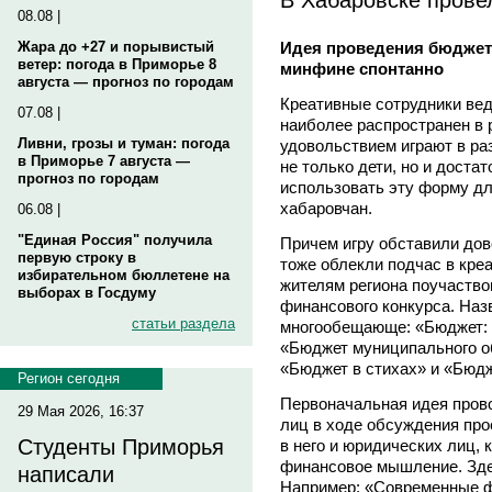
08.08 |
Идея проведения бюджетн
Жара до +27 и порывистый
ветер: погода в Приморье 8
минфине спонтанно
августа — прогноз по городам
Креативные сотрудники вед
07.08 |
наиболее распространен в р
Ливни, грозы и туман: погода
удовольствием играют в ра
в Приморье 7 августа —
не только дети, но и доста
прогноз по городам
использовать эту форму д
хабаровчан.
06.08 |
"Единая Россия" получила
Причем игру обставили дов
первую строку в
тоже облекли подчас в кре
избирательном бюллетене на
жителям региона поучаство
выборах в Госдуму
финансового конкурса. Наз
статьи раздела
многообещающе: «Бюджет: с
«Бюджет муниципального об
«Бюджет в стихах» и «Бюдж
Регион сегодня
Первоначальная идея прово
29 Мая 2026, 16:37
лиц в ходе обсуждения пр
Студенты Приморья
в него и юридических лиц,
финансовое мышление. Зде
написали
Например: «Современные 