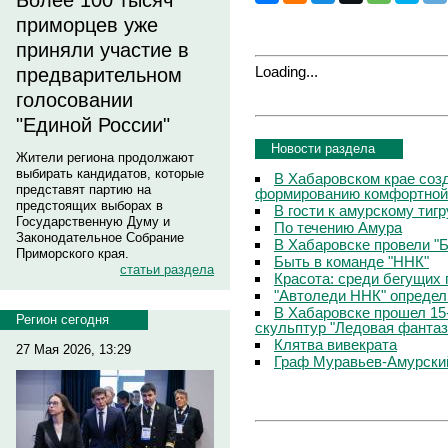
Более 100 тысяч
приморцев уже
приняли участие в
Loading...
предварительном
голосовании
"Единой России"
Новости раздела
Жители региона продолжают
выбирать кандидатов, которые
В Хабаровском крае соз
представят партию на
формированию комфортной
предстоящих выборах в
В гости к амурскому тигр
Государственную Думу и
По течению Амура
Законодательное Собрание
В Хабаровске провели "
Приморского края.
Быть в команде "ННК"
статьи раздела
Красота: среди бегущих
"Автоледи ННК" определ
В Хабаровске прошел 15
Регион сегодня
скульптур "Ледовая фантаз
Клятва вивекрата
27 Мая 2026, 13:29
Граф Муравьев-Амурский