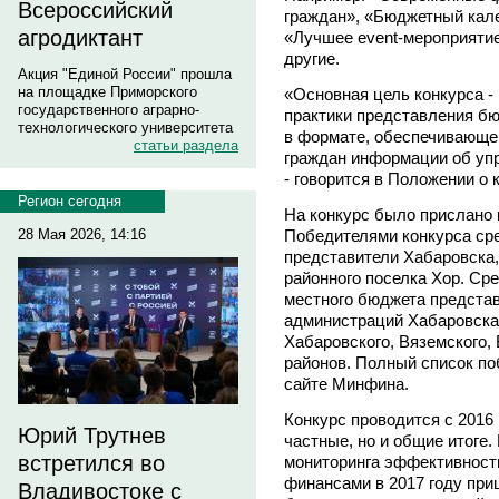
Всероссийский
граждан», «Бюджетный кал
агродиктант
«Лучшее event-мероприятие
другие.
Акция "Единой России" прошла
на площадке Приморского
«Основная цель конкурса -
государственного аграрно-
практики представления бю
технологического университета
в формате, обеспечивающе
статьи раздела
граждан информации об уп
- говорится в Положении о 
Регион сегодня
На конкурс было прислано 
Победителями конкурса ср
28 Мая 2026, 14:16
представители Хабаровска,
районного поселка Хор. Ср
местного бюджета предста
администраций Хабаровска
Хабаровского, Вяземского,
районов. Полный список по
сайте Минфина.
Конкурс проводится с 2016 
Юрий Трутнев
частные, но и общие итоге.
встретился во
мониторинга эффективност
финансами в 2017 году при
Владивостоке с