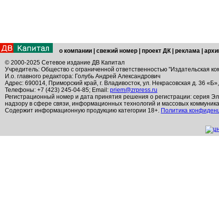
о компании
|
свежий номер
|
проект ДК
|
реклама
|
архи
© 2000-2025 Сетевое издание ДВ Капитал
Учредитель: Общество с ограниченной ответственностью "Издательская ко
И.о. главного редактора: Голубь Андрей Александрович
Адрес: 690014, Приморский край, г. Владивосток, ул. Некрасовская д. 36 «Б»
Телефоны: +7 (423) 245-04-85; Email:
priem@zrpress.ru
Регистрационный номер и дата принятия решения о регистрации: серия Эл
надзору в сфере связи, информационных технологий и массовых коммуник
Содержит информационную продукцию категории 18+.
Политика конфиден