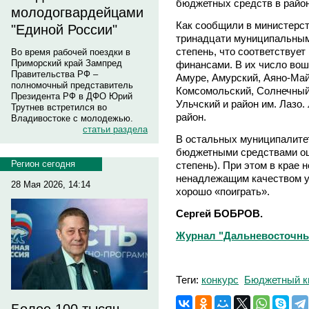
бюджетных средств в район
молодогвардейцами
Как сообщили в министерст
"Единой России"
тринадцати муниципальным
степень, что соответствуе
Во время рабочей поездки в
Приморский край Зампред
финансами. В их число вош
Правительства РФ –
Амуре, Амурский, Аяно-Май
полномочный представитель
Комсомольский, Солнечный,
Президента РФ в ДФО Юрий
Ульчский и район им. Лазо
Трутнев встретился во
район.
Владивостоке с молодежью.
статьи раздела
В остальных муниципалите
бюджетными средствами оц
Регион сегодня
степень). При этом в крае 
ненадлежащим качеством уп
28 Мая 2026, 14:14
хорошо «поиграть».
Сергей БОБРОВ.
Журнал "Дальневосточный
Теги:
конкурс
Бюджетный к