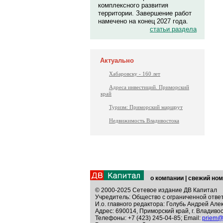
комплексного развития
территории. Завершение работ
намечено на конец 2027 года.
статьи раздела
Актуально
Хабаровску - 160 лет
Адреса инвестиций. Приморский
край
Туризм: Приморский маршрут
Недвижимость Владивостока
о компании
|
свежий ном
© 2000-2025 Сетевое издание ДВ Капитал
Учредитель: Общество с ограниченной отве
И.о. главного редактора: Голубь Андрей Але
Адрес: 690014, Приморский край, г. Владивос
Телефоны: +7 (423) 245-04-85; Email:
priem@