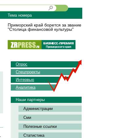
Тема номера
Приморский край борется за звание
"Столица финансовой культуры"
Опрос
Спецпроекты
Интервью
Аналитика
Наши партнеры
Администрации
Сми
Полезные ссылки
Статистика
т