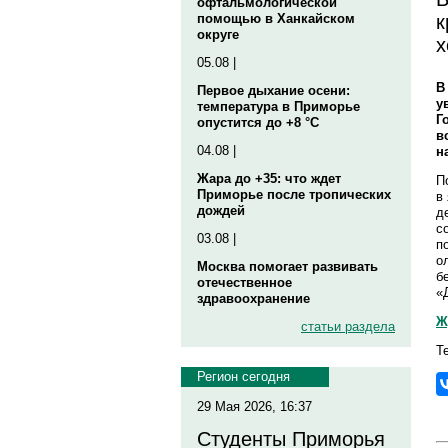
офтальмологической
к
помощью в Ханкайском
округе
х
05.08 |
В
Первое дыхание осени:
у
температура в Приморье
Г
опустится до +8 °C
в
04.08 |
н
Жара до +35: что ждет
П
Приморье после тропических
в
дождей
д
с
03.08 |
п
о
Москва помогает развивать
б
отечественное
«
здравоохранение
Ж
статьи раздела
Т
Регион сегодня
29 Мая 2026, 16:37
Студенты Приморья