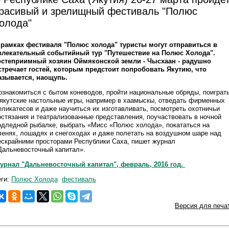
расивый и зрелищный фестиваль "Полюс
олода"
 рамках фестиваля "Полюс холода" туристы могут отправиться в
влекательный событийный тур "Путешествие на Полюс Холода".
остеприимный хозяин Оймяконской земли - Чысхаан - радушно
стречает гостей, которым предстоит попробовать Якутию, что
азывается, наощупь.
ознакомиться с бытом коневодов, пройти национальные обряды, поиграт
 якутские настольные игры, например в хаамыскы, отведать фирменных
еликатесов и даже научиться их изготавливать, посмотреть охотничьи
остязания и театрализованные представления, поучаствовать в ночной
одледной рыбалке, выбрать «Мисс «Полюс холода», покататься на
ленях, лошадях и снегоходах и даже полетать на воздушном шаре над
ескрайними просторами Республики Саха, пишет журнал
Дальневосточный капитал».
урнал "Дальневосточный капитал", февраль, 2016 год.
еги:
Полюс Холода
фестиваль
Версия для печа