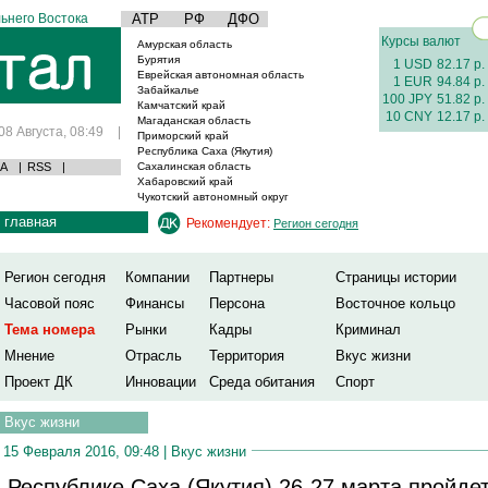
ьнего Востока
АТР
РФ
ДФО
Курсы валют
Амурская область
Бурятия
1 USD
82.17 р.
Еврейская автономная область
1 EUR
94.84 р.
Забайкалье
100 JPY
51.82 р.
Камчатский край
10 CNY
12.17 р.
Магаданская область
08 Августа, 08:49
|
Приморский край
Республика Саха (Якутия)
А
|
RSS
|
Сахалинская область
Хабаровский край
Чукотский автономный округ
главная
Рекомендует:
Регион сегодня
Регион сегодня
Компании
Партнеры
Страницы истории
Часовой пояс
Финансы
Персона
Восточное кольцо
Тема номера
Рынки
Кадры
Криминал
Мнение
Отрасль
Территория
Вкус жизни
Проект ДК
Инновации
Среда обитания
Спорт
Вкус жизни
15 Февраля 2016, 09:48 |
Вкус жизни
 Республике Саха (Якутия) 26-27 марта пройде