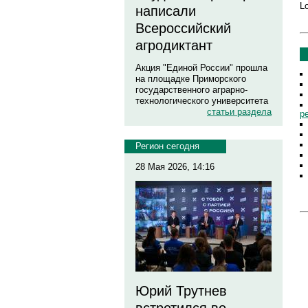
Lo
написали
Всероссийский
агродиктант
Акция "Единой России" прошла
на площадке Приморского
государственного аграрно-
технологического университета
статьи раздела
р
Регион сегодня
28 Мая 2026, 14:16
Юрий Трутнев