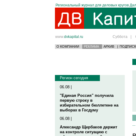
Региональный журнал для деловых кругов Дал
www.
dvkapital.ru
Суббота
|
О КОМПАНИИ
РЕКЛАМА
АРХИВ
|
ПОДПИСК
Регион сегодня
06.08 |
"Единая Россия" получила
первую строку в
избирательном бюллетене на
выборах в Госдуму
06.08 |
Александр Щербаков держит
на контроле ситуацию с
В