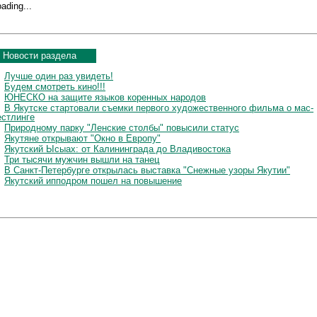
ading...
Новости раздела
Лучше один раз увидеть!
Будем смотреть кино!!!
ЮНЕСКО на защите языков коренных народов
В Якутске стартовали съемки первого художественного фильма о мас-
естлинге
Природному парку "Ленские столбы" повысили статус
Якутяне открывают "Окно в Европу"
Якутский Ысыах: от Калининграда до Владивостока
Три тысячи мужчин вышли на танец
В Санкт-Петербурге открылась выставка "Снежные узоры Якутии"
Якутский ипподром пошел на повышение