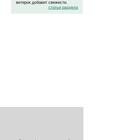
ветерок добавит свежести.
статьи раздела