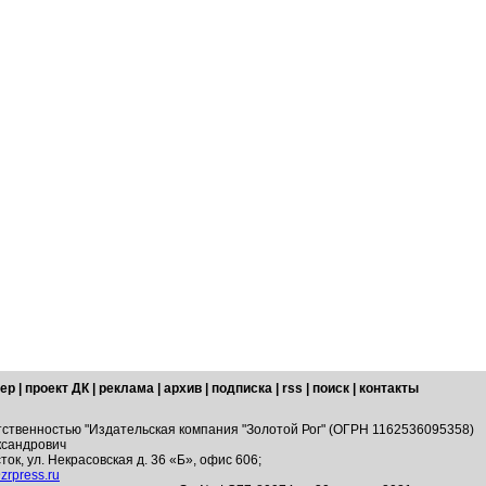
ер
|
проект ДК
|
реклама
|
архив
|
подписка
|
rss
|
поиск
|
контакты
тственностью "Издательская компания "Золотой Рог" (ОГРН 1162536095358)
ксандрович
ток, ул. Некрасовская д. 36 «Б», офис 606;
zrpress.ru