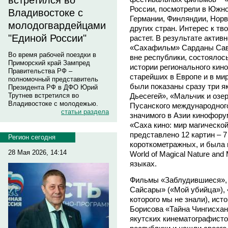
встретился во
России, посмотрели в Южно
Владивостоке с
Германии, Финляндии, Норве
молодогвардейцами
других стран. Интерес к т
"Единой России"
растет. В результате акти
«Сахафильм» Сарданы Савв
Во время рабочей поездки в
вне республики, состоялос
Приморский край Зампред
истории регионального кино.
Правительства РФ –
старейших в Европе и в м
полномочный представитель
были показаны сразу три як
Президента РФ в ДФО Юрий
Трутнев встретился во
Дьесегей», «Мальчик и озер
Владивостоке с молодежью.
Пусанского международног
статьи раздела
значимого в Азии кинофору
«Саха кино: мир магическо
представлено 12 картин – 
Регион сегодня
короткометражных, и была 
28 Мая 2026, 14:14
World of Magical Nature an
языках.
Фильмы «Заблудившиеся», 
Сайсары» («Мой убийца»), 
которого мы не знали), ис
Борисова «Тайна Чингисхан
якутских кинематографист