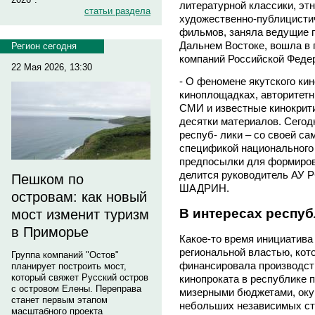
литературной классики, эт
статьи раздела
художественно-публицистич
фильмов, заняла ведущие п
Дальнем Востоке, вошла в
Регион сегодня
компаний Российской Феде
22 Мая 2026, 13:30
- О феномене якутского ки
киноплощадках, авторитет
СМИ и известные кинокрити
десятки материалов. Сегод
респуб- лики – со своей са
спецификой национального 
предпосылки для формирова
делится руководитель АУ 
Пешком по
ШАДРИН.
островам: как новый
В интересах респу
мост изменит туризм
в Приморье
Какое-то время инициатива 
региональной властью, кот
Группа компаний "Остов"
финансировала производст
планирует построить мост,
который свяжет Русский остров
кинопроката в республике 
с островом Елены. Переправа
мизерными бюджетами, окуп
станет первым этапом
небольших независимых ст
масштабного проекта