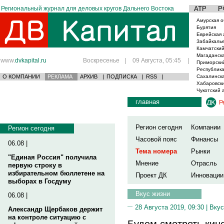
Региональный журнал для деловых кругов Дальнего Востока
АТР
Р
Амурская о
Бурятия
Еврейская 
Забайкаль
Камчатский
Магаданска
www.
dvkapital.ru
Воскресенье
|
09 Августа, 05:45
|
Приморски
Республика
О КОМПАНИИ
РЕКЛАМА
АРХИВ
|
ПОДПИСКА
|
RSS
|
Сахалинска
Хабаровски
Чукотский 
главная
Р
Регион сегодня
Компании
Регион сегодня
Часовой пояс
Финансы
06.08 |
Тема номера
Рынки
"Единая Россия" получила
Мнение
Отрасль
первую строку в
избирательном бюллетене на
Проект ДК
Инновации
выборах в Госдуму
Вкус жизни
06.08 |
28 Августа 2019, 09:30 |
Вкус
Александр Щербаков держит
на контроле ситуацию с
Будем смотреть кино