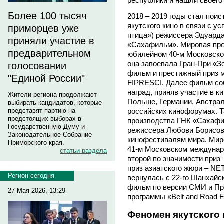
республики и нашли своего 
Более 100 тысяч
2018 – 2019 годы стал пои
якутского кино в связи с 
приморцев уже
птица») режиссера Эдуарда
приняли участие в
«Сахафильм». Мировая пре
предварительном
юбилейном 40-м Московско
она завоевала Гран-При «З
голосовании
фильм и престижный приз 
"Единой России"
FIPRESCI. Далее фильм со
наград, приняв участие в 
Жители региона продолжают
Польше, Германии, Австрал
выбирать кандидатов, которые
представят партию на
российских кинофорумах. Та
предстоящих выборах в
производства ГНК «Сахафи
Государственную Думу и
режиссера Любови Борисов
Законодательное Собрание
кинофестивалям мира. Мир
Приморского края.
41-м Московском междунар
статьи раздела
второй по значимости приз 
приз азиатского жюри – N
Регион сегодня
вернулась с 22-го Шанхайс
фильм по версии СМИ и Пр
27 Мая 2026, 13:29
программы «Belt and Road F
Феномен якутского 