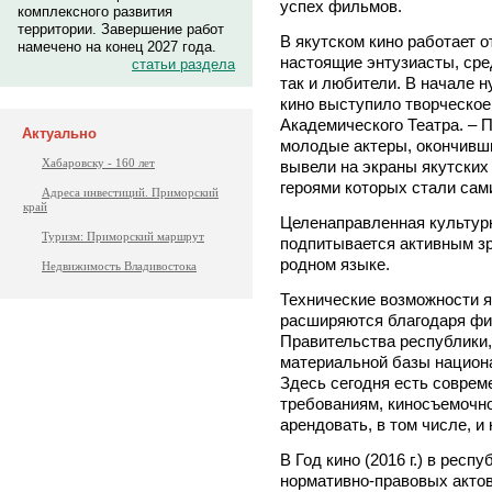
успех фильмов.
комплексного развития
территории. Завершение работ
В якутском кино работает о
намечено на конец 2027 года.
настоящие энтузиасты, сре
статьи раздела
так и любители. В начале 
кино выступило творческое
Академического Театра. – П
Актуально
молодые актеры, окончивш
Хабаровску - 160 лет
вывели на экраны якутских
героями которых стали сам
Адреса инвестиций. Приморский
край
Целенаправленная культурн
Туризм: Приморский маршрут
подпитывается активным з
родном языке.
Недвижимость Владивостока
Технические возможности я
расширяются благодаря фи
Правительства республики,
материальной базы национ
Здесь сегодня есть соврем
требованиям, киносъемочно
арендовать, в том числе, и
В Год кино (2016 г.) в рес
нормативно-правовых акто