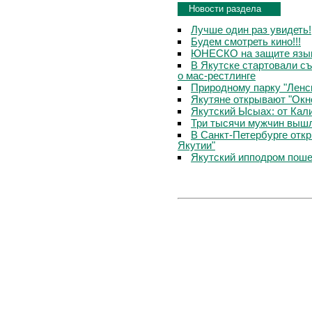
Новости раздела
Лучше один раз увидеть!
Будем смотреть кино!!!
ЮНЕСКО на защите язык
В Якутске стартовали с
о мас-рестлинге
Природному парку "Ленс
Якутяне открывают "Окн
Якутский Ысыах: от Кал
Три тысячи мужчин вышл
В Санкт-Петербурге отк
Якутии"
Якутский ипподром пош