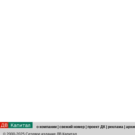
о компании
|
свежий номер
|
проект ДК
|
реклама
|
архи
© 2000-2025 Сетевое издание ДВ Капитал