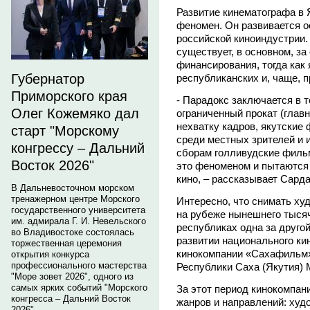
Развитие кинематографа в 
феномен. Он развивается 
российской киноиндустрии.
существует, в основном, за
финансирования, тогда как 
Губернатор
республиканских и, чаще, 
Приморского края
- Парадокс заключается в т
Олег Кожемяко дал
ограниченный прокат (глав
нехватку кадров, якутски
старт "Морскому
среди местных зрителей и 
конгрессу – Дальний
сборам голливудские филь
Восток 2026"
это феноменом и пытаются 
кино, – рассказывает Сард
В Дальневосточном морском
тренажерном центре Морского
Интересно, что снимать х
государственного университета
на рубеже нынешнего тысяч
им. адмирала Г. И. Невельского
республиках одна за друго
во Владивостоке состоялась
развитии национального ки
торжественная церемония
кинокомпании «Сахафильм»
открытия конкурса
профессионального мастерства
Республики Саха (Якутия) 
"Море зовет 2026", одного из
самых ярких событий "Морского
За этот период кинокомпан
конгресса – Дальний Восток
жанров и направлений: худ
2026".