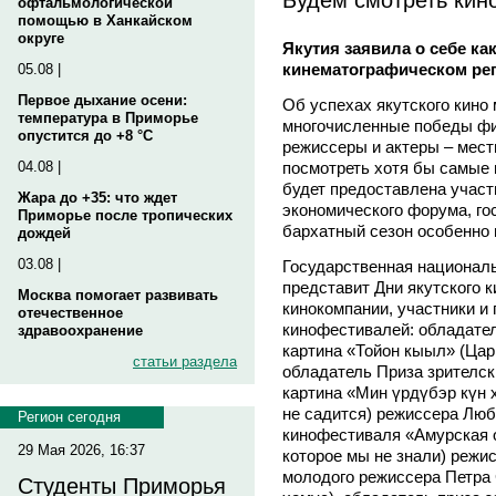
офтальмологической
помощью в Ханкайском
округе
Якутия заявила о себе ка
кинематографическом ре
05.08 |
Первое дыхание осени:
Об успехах якутского кино
температура в Приморье
многочисленные победы фил
опустится до +8 °C
режиссеры и актеры – мес
посмотреть хотя бы самые 
04.08 |
будет предоставлена участ
Жара до +35: что ждет
экономического форума, го
Приморье после тропических
бархатный сезон особенно 
дождей
03.08 |
Государственная национал
представит Дни якутского 
Москва помогает развивать
кинокомпании, участники 
отечественное
кинофестивалей: обладател
здравоохранение
картина «Тойон кыыл» (Цар
статьи раздела
обладатель Приза зрителск
картина «Мин үрдүбэр күн 
не садится) режиссера Люб
Регион сегодня
кинофестиваля «Амурская о
29 Мая 2026, 16:37
которое мы не знали) режи
молодого режиссера Петра
Студенты Приморья