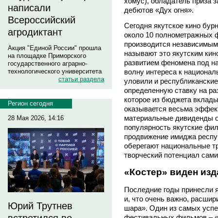
хомус), обладатель приза 
написали
дебютов «Дух огня».
Всероссийский
Сегодня якутское кино бур
агродиктант
около 10 полнометражных 
производится независимым
Акция "Единой России" прошла
называют это якутским кин
на площадке Приморского
развитием феномена под на
государственного аграрно-
волну интереса к национал
технологического университета
статьи раздела
уловили и республиканские
определенную ставку на раз
которое из бюджета вклады
Регион сегодня
оказывается весьма эффек
материальные дивиденды о
28 Мая 2026, 14:16
популярность якутские фи
продвижение имиджа респуб
оберегают национальные тр
творческий потенциал сами
«Костер» виден изд
Последние годы принесли я
и, что очень важно, расшир
Юрий Трутнев
шара». Один из самых усп
фестивальных фильмов – «К