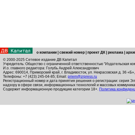
о компании
|
свежий номер
|
проект ДК
|
реклама
|
архи
© 2000-2025 Сетевое издание ДВ Капитал
Учредитель: Общество с ограниченной ответственностью "Издательская ко
И.о. главного редактора: Голубь Андрей Александрович
Адрес: 690014, Приморский край, г. Владивосток, ул. Некрасовская д. 36 «Б»
Телефоны: +7 (423) 245-04-85; Email:
priem@zrpress.ru
Регистрационный номер и дата принятия решения о регистрации: серия Эл
надзору в сфере связи, информационных технологий и массовых коммуник
Содержит информационную продукцию категории 18+.
Политика конфиден