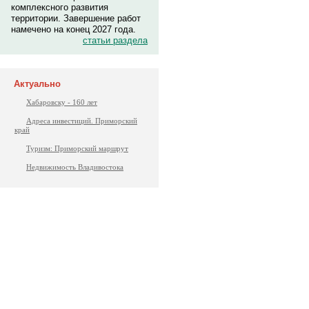
комплексного развития
территории. Завершение работ
намечено на конец 2027 года.
статьи раздела
Актуально
Хабаровску - 160 лет
Адреса инвестиций. Приморский
край
Туризм: Приморский маршрут
Недвижимость Владивостока