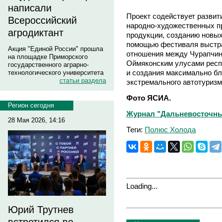
написали
Проект содействует развит
Всероссийский
народно-художественных п
агродиктант
продукции, созданию новых
помощью фестиваля выстра
Акция "Единой России" прошла
отношения между Чурапчинс
на площадке Приморского
Оймяконским улусами респу
государственного аграрно-
и создания максимально бл
технологического университета
статьи раздела
экстремального автотуризм
Фото ЯСИА.
Регион сегодня
Журнал "Дальневосточный 
28 Мая 2026, 14:16
Теги:
Полюс Холода
Loading...
Юрий Трутнев