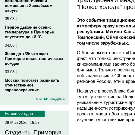
офтальмологической
"Полюс холода" про
помощью в Ханкайском
округе
05.08 |
Это событие традиционно
атмосферу сразу нескол
Первое дыхание осени:
республики: Мегино-Канга
температура в Приморье
Томпонский, Оймяконский 
опустится до +8 °C
том числе зарубежных.
04.08 |
О большом интересе к «Пол
Жара до +35: что ждет
факт, что только иностра
Приморье после тропических
дождей
кинокомпаниями заснято бо
фильмов. Только с осени п
03.08 |
побывали свыше 400 иностр
Москва помогает развивать
регионов России, эти циф
отечественное
здравоохранение
Накануне в республике бы
тур «Путешествие на Полюс
статьи раздела
уникальным туристским пр
насыщенности историко-ку
проекта, масштабов терри
Регион сегодня
изучению участниками прое
29 Мая 2026, 16:37
Студенты Приморья