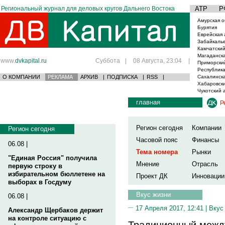
Региональный журнал для деловых кругов Дальнего Востока
АТР
Р
Амурская о
Бурятия
Еврейская 
Забайкаль
Камчатский
Магаданска
www.
dvkapital.ru
Суббота
|
08 Августа, 23:04
|
Приморски
Республика
О КОМПАНИИ
РЕКЛАМА
АРХИВ
|
ПОДПИСКА
|
RSS
|
Сахалинска
Хабаровски
Чукотский 
главная
Р
Регион сегодня
Компании
Регион сегодня
Часовой пояс
Финансы
06.08 |
Тема номера
Рынки
"Единая Россия" получила
Мнение
Отрасль
первую строку в
избирательном бюллетене на
Проект ДК
Инновации
выборах в Госдуму
Вкус жизни
06.08 |
17 Апреля 2017, 12:41 |
Вкус
Александр Щербаков держит
на контроле ситуацию с
Традиционный межд