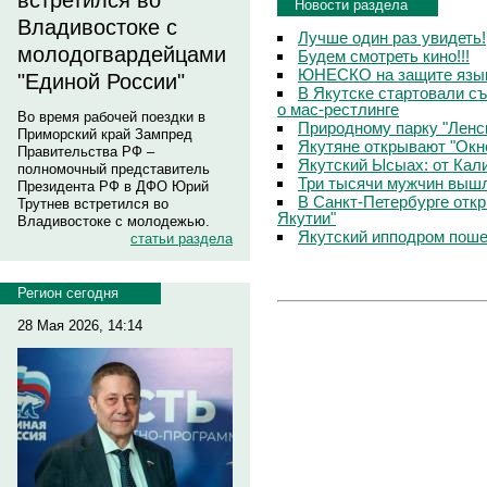
встретился во
Новости раздела
Владивостоке с
Лучше один раз увидеть!
молодогвардейцами
Будем смотреть кино!!!
ЮНЕСКО на защите язык
"Единой России"
В Якутске стартовали с
о мас-рестлинге
Во время рабочей поездки в
Природному парку "Ленс
Приморский край Зампред
Якутяне открывают "Окн
Правительства РФ –
Якутский Ысыах: от Кал
полномочный представитель
Три тысячи мужчин вышл
Президента РФ в ДФО Юрий
В Санкт-Петербурге отк
Трутнев встретился во
Якутии"
Владивостоке с молодежью.
Якутский ипподром пош
статьи раздела
Регион сегодня
28 Мая 2026, 14:14