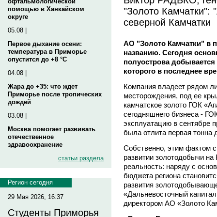
офтальмологической
"Золото Камчатки": 
помощью в Ханкайском
округе
северной Камчатки
05.08 |
АО "Золото Камчатки" в 
Первое дыхание осени:
температура в Приморье
названию. Сегодня основ
опустится до +8 °C
полуострова добывается 
которого в последнее вре
04.08 |
Компания владеет рядом л
Жара до +35: что ждет
Приморье после тропических
месторождения, под ее кр
дождей
камчатское золото ГОК «Аг
сегодняшнего бизнеса - ГО
03.08 |
эксплуатацию в сентябре пр
Москва помогает развивать
была отлита первая тонна 
отечественное
здравоохранение
Собственно, этим фактом с
развитии золотодобычи на 
статьи раздела
реальность: наряду с основ
бюджета региона становит
Регион сегодня
развития золотодобывающе
«Дальневосточный капитал
29 Мая 2026, 16:37
директором АО «Золото Ка
Студенты Приморья