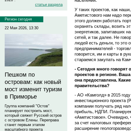
населения.
статьи раздела
У таких проектов, как наши
Аметистового нам надо пере
Регион сегодня
этого должен работать порт
охранять склады, возить эт
22 Мая 2026, 13:30
энергетиков, запитавших н
сетей, и так далее. Не гово
людей есть деньги, то это
предпринимателей - торговл
говорится, им и карты в рук
стараемся закупать на Кам
- Сегодня много говорят
Пешком по
проектов в регионе. Ваша
она предоставлена. Каки
островам: как новый
правительства?
мост изменит туризм
- АО «Камголд» в 2015 году
в Приморье
инвестиционного проекта (
компании получать ряд нало
Группа компаний "Остов"
планирует построить мост,
прибыль, НДПИ. Планируем
который свяжет Русский остров
«Аметистовое». Очевидно, 
с островом Елены. Переправа
за счет налоговых префере
станет первым этапом
расширение геологоразведо
масштабного проекта