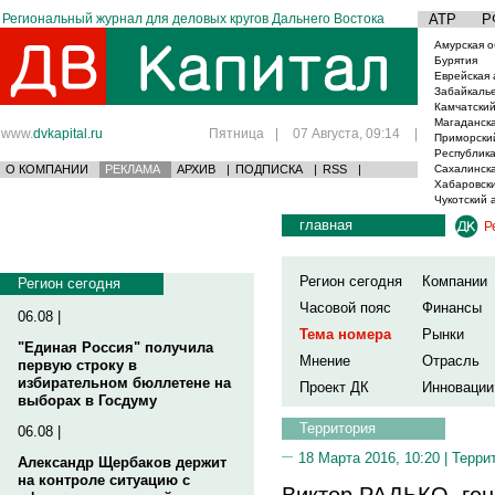
Региональный журнал для деловых кругов Дальнего Востока
АТР
Р
Амурская о
Бурятия
Еврейская 
Забайкаль
Камчатский
Магаданска
www.
dvkapital.ru
Пятница
|
07 Августа, 09:14
|
Приморски
Республика
О КОМПАНИИ
РЕКЛАМА
АРХИВ
|
ПОДПИСКА
|
RSS
|
Сахалинска
Хабаровски
Чукотский 
главная
Р
Регион сегодня
Компании
Регион сегодня
Часовой пояс
Финансы
06.08 |
Тема номера
Рынки
"Единая Россия" получила
Мнение
Отрасль
первую строку в
избирательном бюллетене на
Проект ДК
Инновации
выборах в Госдуму
Территория
06.08 |
18 Марта 2016, 10:20 |
Терри
Александр Щербаков держит
на контроле ситуацию с
Виктор РАДЬКО, ге