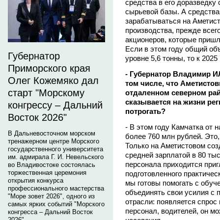
средства в его доразведку
сырьевой базы. А средства
зарабатываться на Аметист
производства, прежде всего
акционеров, которые пришл
Если в этом году общий об
Губернатор
уровне 5,6 тонны, то к 202
Приморского края
- Губернатор Владимир И
Олег Кожемяко дал
том числе, что Аметистовы
старт "Морскому
отдаленном северном райо
сказывается на жизни рег
конгрессу – Дальний
потрогать?
Восток 2026"
- В этом году Камчатка от 
В Дальневосточном морском
более 760 млн рублей. Это,
тренажерном центре Морского
Только на Аметистовом соз
государственного университета
средней зарплатой в 80 тыс
им. адмирала Г. И. Невельского
персонала приходится приг
во Владивостоке состоялась
торжественная церемония
подготовленного практическ
открытия конкурса
мы готовы помогать с обуч
профессионального мастерства
объединять свои усилия с п
"Море зовет 2026", одного из
отрасли: появляется спрос 
самых ярких событий "Морского
персонал, водителей, он мо
конгресса – Дальний Восток
2026".