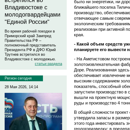
встретился во
было ни энергетики, ни дор
Владивостоке с
ближайшего поселка Тиличи
производство, обеспечиваю
молодогвардейцами
отвечающее самым совреме
"Единой России"
экологическим требованиям
реализован при активной п
Во время рабочей поездки в
края.
Приморский край Зампред
Правительства РФ –
- Какой объем средств уж
полномочный представитель
планируете его вывести 
Президента РФ в ДФО Юрий
Трутнев встретился во
- На Аметистовом построен
Владивостоке с молодежью.
статьи раздела
золотоизвлекательная фабр
Доре. Реализованная здесь
обеспечивает извлечение м
Регион сегодня
высоким содержанием золот
показатель, способный обе
28 Мая 2026, 14:14
запустили производство в с
вышли на проектную мощнос
руды и производство 4 тонн
В общей сложности проект 
утвердила запасы в размер
этого года инвестировать 
геологоразведку: в предел