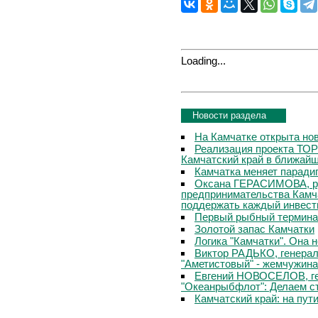
Loading...
Новости раздела
На Камчатке открыта нов
Реализация проекта ТОР
Камчатский край в ближай
Камчатка меняет паради
Оксана ГЕРАСИМОВА, ру
предпринимательства Камча
поддержать каждый инвест
Первый рыбный терминал
Золотой запас Камчатки
Логика "Камчатки". Она н
Виктор РАДЬКО, генерал
"Аметистовый" - жемчужина
Евгений НОВОСЕЛОВ, г
"Океанрыбфлот": Делаем ст
Камчатский край: на пут