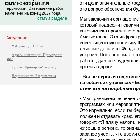
эти цели значительные кре
комплексного развития
территории. Завершение работ
это вопрос обеспечения бу
намечено на конец 2027 года.
статьи раздела
Мы заключили соглашение 
который поддержит своими
автозимника продленного д
Аметистовое. Это инфрастр
Актуально
инвестиционную политику Ф
Хабаровску - 160 лет
длинные деньги от Фонда б
устроил. Пока оформлен то
Адреса инвестиций. Приморский
край
работы, дальше будем прив
проекта дороги.
Туризм: Приморский маршрут
- Вы не первый год явля
Недвижимость Владивостока
на собачьих упряжках «Б
отвечать на подобные пр
- Мы принимаем решение у
программах или мероприяти
Это нормально: если ты бер
должен и отдавать краю, ег
говорит: «Я плачу налоги, 
живешь в регионе, то види
заранее учесть, что время 
бюджетом возникают какие-