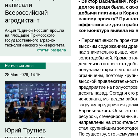
- Виктор Васильевич, го
написали
долгое время была, скаже
Всероссийский
добычи платины в Коряки
вашему проекту? Пришло
агродиктант
эффективные для отрабо
конъюнктура вывела их 
Акция "Единой России" прошла
на площадке Приморского
- Перспективность проекто
государственного аграрно-
технологического университета
высоким содержанием драго
статьи раздела
нас значительно выше, чем
золотодобычей. Кроме этог
дешевизна и простота доб
Регион сегодня
получаем открытым способ
28 Мая 2026, 14:16
ограничены, поэтому круп
высокой привлекательност
предприятие на полуостров
десять назад. Сегодня его 
исчерпана, мы ведем работ
загрузку предприятия долж
Бараньевского. Опыт этого
ресурсы, сгенерированные 
направлены на строительст
стал крупнейшим золотодо
Юрий Трутнев
По существу, это жемчужина