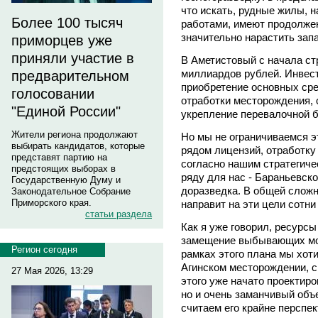
что искать, рудные жилы, 
Более 100 тысяч
работами, имеют продолже
значительно нарастить зап
приморцев уже
приняли участие в
В Аметистовый с начала ст
миллиардов рублей. Инвес
предварительном
приобретение основных сре
голосовании
отработки месторождения, 
"Единой России"
укрепление перевалочной б
Жители региона продолжают
Но мы не ограничиваемся э
выбирать кандидатов, которые
рядом лицензий, отработку
представят партию на
согласно нашим стратегиче
предстоящих выборах в
ряду для нас - Бараньевск
Государственную Думу и
доразведка. В общей сложн
Законодательное Собрание
Приморского края.
направит на эти цели сотн
статьи раздела
Как я уже говорил, ресурс
замещение выбывающих мощ
Регион сегодня
рамках этого плана мы хот
Агинском месторождении, 
27 Мая 2026, 13:29
этого уже начато проектир
но и очень заманчивый объ
считаем его крайне перспе