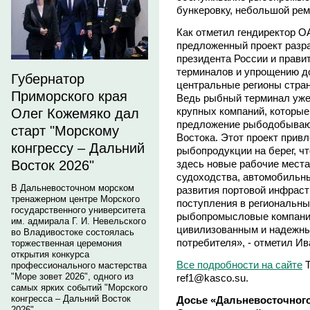
бункеровку, небольшой рем
Как отметил гендиректор
предложенный проект разр
президента России и прави
терминалов и упрощению д
Губернатор
центральные регионы стран
Приморского края
Ведь рыбный терминал уже 
крупных компаний, которые
Олег Кожемяко дал
предложение рыбодобываю
старт "Морскому
Востока. Этот проект прив
конгрессу – Дальний
рыбопродукции на берег, ч
здесь новые рабочие места
Восток 2026"
судоходства, автомобильн
В Дальневосточном морском
развития портовой инфраст
тренажерном центре Морского
поступления в региональны
государственного университета
рыбопромысловые компании
им. адмирала Г. И. Невельского
цивилизованным и надежны
во Владивостоке состоялась
потребителя», - отметил Ив
торжественная церемония
открытия конкурса
Все подробности на сайте
Т
профессионального мастерства
"Море зовет 2026", одного из
ref1@kasco.su.
самых ярких событий "Морского
конгресса – Дальний Восток
Досье «Дальневосточног
2026".