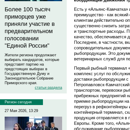
Более 100 тысяч
Есть у «Альянс-Камчатка» 
преимущество - как всякий
приморцев уже
клиентам действительно оп
приняли участие в
существенно снизить затра
предварительном
и транспортные расходы. П
качество, обеспечивается 
голосовании
Последнее, в частности, в
"Единой России"
сопроводительных докумен
рыбопродукции. Это докуме
Жители региона продолжают
ветеринарных служб для пе
выбирать кандидатов, которые
представят партию на
Первый рыбный терминал «
предстоящих выборах в
комплекс услуг по обслужи
Государственную Думу и
Законодательное Собрание
доставки рыбопродукции с
Приморского края.
Петропавловск-Камчатский
статьи раздела
транспортом, перевозки ры
прибрежных предприятий н
приемке рыбопродукции на 
Регион сегодня
перегруз в рефконтейнеры 
27 Мая 2026, 13:29
контейнерный терминал, с
продукция отправляется в 
Европы. Кроме того, «Алья
обслуживание рыбопромысл