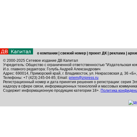
о компании
|
свежий номер
|
проект ДК
|
реклама
|
архи
© 2000-2025 Сетевое издание ДВ Капитал
Учредитель: Общество с ограниченной ответственностью "Издательская ко
И.о. главного редактора: Голубь Андрей Александрович
Адрес: 690014, Приморский край, г. Владивосток, ул. Некрасовская д. 36 «Б»
Телефоны: +7 (423) 245-04-85; Email:
priem@zrpress.ru
Регистрационный номер и дата принятия решения о регистрации: серия Эл
надзору в сфере связи, информационных технологий и массовых коммуник
Содержит информационную продукцию категории 18+.
Политика конфиден