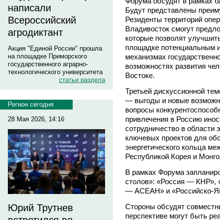
Форума обсудят в рамках б
написали
Будут представлены преим
Всероссийский
Резиденты территорий опер
Владивосток смогут предло
агродиктант
которые позволят улучшить
площадке потенциальным и
Акция "Единой России" прошла
механизмах государственно
на площадке Приморского
государственного аграрно-
возможностях развития чел
технологического университета
Востоке.
статьи раздела
Третьей дискуссионной тем
— выгоды и новые возможн
Регион сегодня
вопросы конкурентоспособн
привлечения в Россию ино
28 Мая 2026, 14:16
сотрудничество в области э
ключевых проектов для об
энергетического кольца ме
Республикой Корея и Монго
В рамках Форума запланир
столов»: «Россия — КНР», 
— АСЕАН» и «Российско-Я
Стороны обсудят совместн
Юрий Трутнев
перспективе могут быть ре