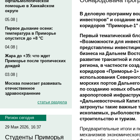
офтальмологической
помощью в Ханкайском
округе
В деловую программу во
инвесторов" и создание
05.08 |
коридоров "Приморье-1" 
Первое дыхание осени:
температура в Приморье
Первый тематический бл
опустится до +8 °C
«Возможности для инвест
представлены инвестици
04.08 |
бизнеса на Дальнем Вост
Жара до +35: что ждет
развитие транзитной и л
Приморье после тропических
региона, в частности со
дождей
коридоров «Приморье-1» 
03.08 |
использования Северного
морских портов Дальнего
Москва помогает развивать
отечественное
по созданию новых объек
здравоохранение
аэропортовой инфраструк
«Дальневосточный Капит
статьи раздела
затронуты такие важные 
ископаемых, рыболовство
Регион сегодня
строительство и туризм.
29 Мая 2026, 16:37
Предварительные итоги и 
механизмов экономического
Студенты Приморья