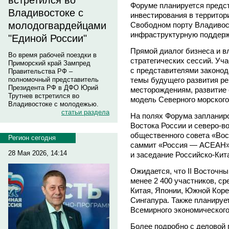
встретился во
Форуме планируется предс
Владивостоке с
инвестирования в территор
молодогвардейцами
Свободном порту Владивост
инфраструктурную поддерж
"Единой России"
Прямой диалог бизнеса и в
Во время рабочей поездки в
стратегических сессий. Уч
Приморский край Зампред
с представителями законод
Правительства РФ –
темы будущего развития рег
полномочный представитель
Президента РФ в ДФО Юрий
месторождениям, развитие
Трутнев встретился во
модель Северного морского 
Владивостоке с молодежью.
статьи раздела
На полях Форума запланир
Востока России и северо-в
общественного совета «Вос
Регион сегодня
саммит «Россия — АСЕАН»
28 Мая 2026, 14:14
и заседание Российско-Кит
Ожидается, что II Восточн
менее 2 400 участников, с
Китая, Японии, Южной Коре
Сингапура. Также планируе
Всемирного экономического
Более подробно с деловой