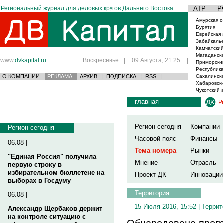
Региональный журнал для деловых кругов Дальнего Востока
АТР
Р
Амурская о
Бурятия
Еврейская 
Забайкаль
Камчатский
Магаданска
www.
dvkapital.ru
Воскресенье
|
09 Августа, 21:25
|
Приморски
Республика
О КОМПАНИИ
РЕКЛАМА
АРХИВ
|
ПОДПИСКА
|
RSS
|
Сахалинска
Хабаровски
Чукотский 
главная
Р
Регион сегодня
Компании
Регион сегодня
Часовой пояс
Финансы
06.08 |
Тема номера
Рынки
"Единая Россия" получила
Мнение
Отрасль
первую строку в
избирательном бюллетене на
Проект ДК
Инновации
выборах в Госдуму
Территория
06.08 |
15 Июля 2016, 15:52 |
Террит
Александр Щербаков держит
на контроле ситуацию с
Обнародована прог