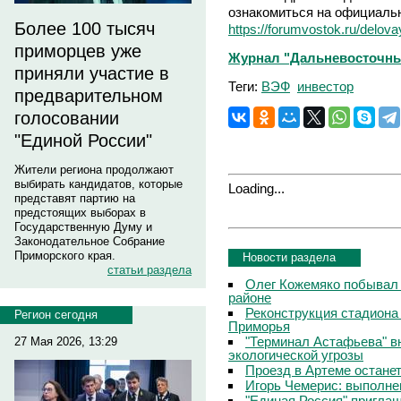
ознакомиться на официальн
Более 100 тысяч
https://forumvostok.ru/delo
приморцев уже
Журнал "Дальневосточны
приняли участие в
Теги:
ВЭФ
инвестор
предварительном
голосовании
"Единой России"
Жители региона продолжают
выбирать кандидатов, которые
Loading...
представят партию на
предстоящих выборах в
Государственную Думу и
Законодательное Собрание
Приморского края.
Новости раздела
статьи раздела
Олег Кожемяко побывал 
районе
Реконструкция стадиона
Регион сегодня
Приморья
"Терминал Астафьева" в
27 Мая 2026, 13:29
экологической угрозы
Проезд в Артеме остане
Игорь Чемерис: выполнен
"Единая Россия" приглаш