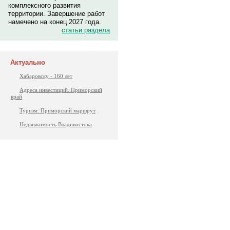
комплексного развития
территории. Завершение работ
намечено на конец 2027 года.
статьи раздела
Актуально
Хабаровску - 160 лет
Адреса инвестиций. Приморский
край
Туризм: Приморский маршрут
Недвижимость Владивостока