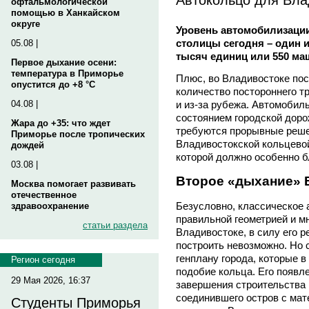
офтальмологической
помощью в Ханкайском
округе
Уровень автомобилизаци
столицы сегодня – один и
05.08 |
тысяч единиц или 550 ма
Первое дыхание осени:
температура в Приморье
Плюс, во Владивостоке по
опустится до +8 °C
количество постороннего тр
и из-за рубежа. Автомоби
04.08 |
состоянием городской доро
Жара до +35: что ждет
требуются прорывные решен
Приморье после тропических
Владивостокской кольцевой
дождей
которой должно особенно бл
03.08 |
Второе «дыхание»
Москва помогает развивать
отечественное
Безусловно, классическое 
здравоохранение
правильной геометрией и м
статьи раздела
Владивостоке, в силу его р
построить невозможно. Но
генплану города, которые 
Регион сегодня
подобие кольца. Его появл
29 Мая 2026, 16:37
завершения строительства в
соединившего остров с мате
Студенты Приморья