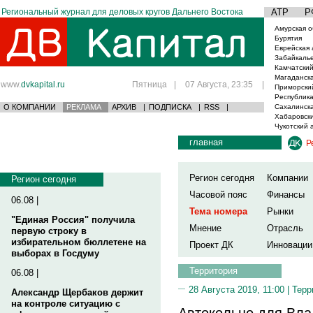
Региональный журнал для деловых кругов Дальнего Востока
АТР
Р
Амурская о
Бурятия
Еврейская 
Забайкаль
Камчатский
Магаданска
www.
dvkapital.ru
Пятница
|
07 Августа, 23:35
|
Приморски
Республика
О КОМПАНИИ
РЕКЛАМА
АРХИВ
|
ПОДПИСКА
|
RSS
|
Сахалинска
Хабаровски
Чукотский 
главная
Р
Регион сегодня
Компании
Регион сегодня
Часовой пояс
Финансы
06.08 |
Тема номера
Рынки
"Единая Россия" получила
Мнение
Отрасль
первую строку в
избирательном бюллетене на
Проект ДК
Инновации
выборах в Госдуму
Территория
06.08 |
28 Августа 2019, 11:00 |
Терр
Александр Щербаков держит
на контроле ситуацию с
Автокольцо для Вла