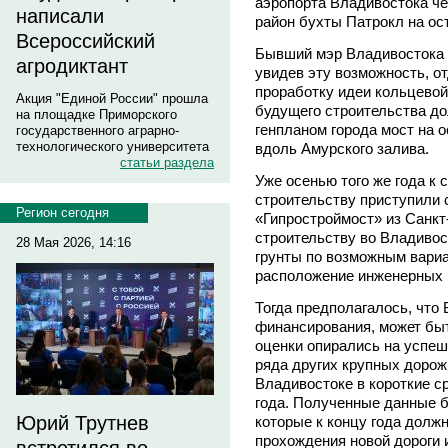
аэропорта Владивостока че
написали
район бухты Патрокл на ос
Всероссийский
Бывший мэр Владивостока 
агродиктант
увидев эту возможность, о
проработку идеи кольцевой
Акция "Единой России" прошла
будущего строительства д
на площадке Приморского
генпланом города мост на 
государственного аграрно-
технологического университета
вдоль Амурского залива.
статьи раздела
Уже осенью того же года к
строительству приступили
Регион сегодня
«Гипростроймост» из Санкт
строительству во Владивос
28 Мая 2026, 14:16
грунты по возможным вари
расположение инженерных 
Тогда предполагалось, что
финансирования, может быт
оценки опирались на успеш
ряда других крупных дорож
Владивостоке в короткие с
года. Полученные данные 
Юрий Трутнев
которые к концу года долж
прохождения новой дороги 