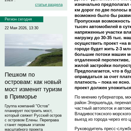
изначально предполагал 
статьи раздела
км дорог по две полосы в
возможно было бы развива
Регион сегодня
Пропускная возможность 
тысяч автомобилей в сут
22 Мая 2026, 13:30
напряженные участки вла
нагрузку до 30-35 тыс. м
осуществить проект «на в
городе будет жить 2-3 мл
большие потоки машин мо
отдаленной перспективе,
жилой застройки полуост
Предполагается, что в б
Пешком по
оправдаться за счет плат
островам: как новый
платность – пока не ясно
проект должен уложиться
мост изменит туризм
в Приморье
По мнению губернатора, мос
район Эгершельда, перенап
Группа компаний "Остов"
частный автопоток и автом
планирует построить мост,
Владивостокского морского 
который свяжет Русский остров
выезд из города через его ц
с островом Елены. Переправа
станет первым этапом
Руководитель пресс-слу
масштабного проекта