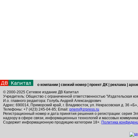
о компании
|
свежий номер
|
проект ДК
|
реклама
|
архи
© 2000-2025 Сетевое издание ДВ Капитал
Учредитель: Общество с ограниченной ответственностью "Издательская ко
И.о. главного редактора: Голубь Андрей Александрович
Адрес: 690014, Приморский край, г. Владивосток, ул. Некрасовская д. 36 «Б»
Телефоны: +7 (423) 245-04-85; Email:
priem@zrpress.ru
Регистрационный номер и дата принятия решения о регистрации: серия Эл
надзору в сфере связи, информационных технологий и массовых коммуник
Содержит информационную продукцию категории 18+.
Политика конфиден