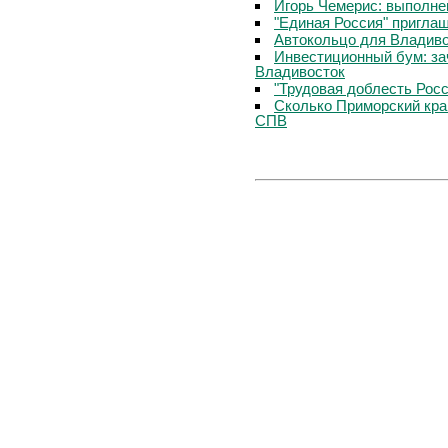
Игорь Чемерис: выполнен
"Единая Россия" приглаш
Автокольцо для Владив
Инвестиционный бум: за
Владивосток
"Трудовая доблесть Росс
Сколько Приморский кра
СПВ