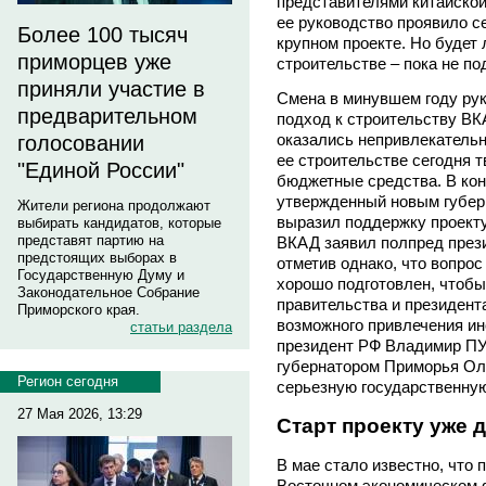
представителями китайской
ее руководство проявило с
Более 100 тысяч
крупном проекте. Но будет 
приморцев уже
строительстве – пока не п
приняли участие в
Смена в минувшем году рук
предварительном
подход к строительству ВК
оказались непривлекательн
голосовании
ее строительстве сегодня 
"Единой России"
бюджетные средства. В кон
утвержденный новым губ
Жители региона продолжают
выразил поддержку проекту
выбирать кандидатов, которые
представят партию на
ВКАД заявил полпред пре
предстоящих выборах в
отметив однако, что вопрос
Государственную Думу и
хорошо подготовлен, чтобы
Законодательное Собрание
правительства и президента
Приморского края.
возможного привлечения ин
статьи раздела
президент РФ Владимир ПУ
губернатором Приморья Ол
Регион сегодня
серьезную государственну
27 Мая 2026, 13:29
Старт проекту уже 
В мае стало известно, что 
Восточном экономическом 