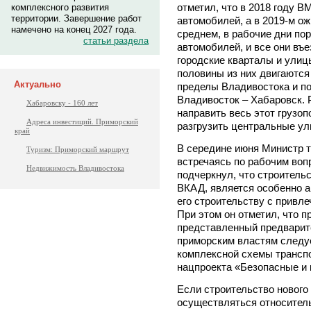
отметил, что в 2018 году 
комплексного развития
территории. Завершение работ
автомобилей, а в 2019-м о
намечено на конец 2027 года.
среднем, в рабочие дни по
статьи раздела
автомобилей, и все они въ
городские кварталы и улиц
половины из них двигаются 
Актуально
пределы Владивостока и п
Владивосток – Хабаровск. 
Хабаровску - 160 лет
направить весь этот грузо
Адреса инвестиций. Приморский
разгрузить центральные ул
край
В середине июня Министр 
Туризм: Приморский маршрут
встречаясь по рабочим воп
Недвижимость Владивостока
подчеркнул, что строительс
ВКАД, является особенно а
его строительству с привл
При этом он отметил, что 
представленный предварит
приморским властям следуе
комплексной схемы транспо
нацпроекта «Безопасные и
Если строительство нового
осуществляться относител