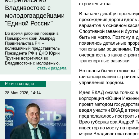
встретился во
строительства.
Владивостоке с
В начале декабря проектир
молодогвардейцами
прохождения дороги вдоль 
"Единой России"
вариантов в основном каса
Спортивной гавани и бухты
Во время рабочей поездки в
быть не могло. Поэтому в 
Приморский край Зампред
появились детальные прора
Правительства РФ –
полномочный представитель
тоннельным решениями. То
Президента РФ в ДФО Юрий
очередность этапов строи
Трутнев встретился во
транспортные развязки.
Владивостоке с молодежью.
статьи раздела
Но планы были отложены. Т
финансированию строительс
управления городом.
Регион сегодня
Идея ВКАД ожила только в 
28 Мая 2026, 14:14
корпорация «Юшин Инжинир
проект методом государств
вводя участки ВКАД в тече
предполагалось построить 
Врио губернатора Андрей 
инвестор по мосту на приме
мэрии Владивостока вопро