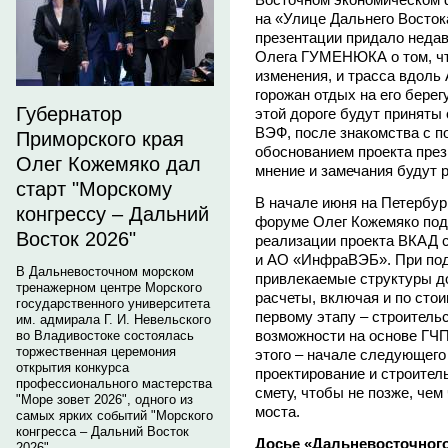
на «Улице Дальнего Восток
презентации придало неда
Олега ГУМЕНЮКА о том, чт
изменения, и трасса вдоль
горожан отдых на его берег
Губернатор
этой дороге будут приняты 
ВЭФ, после знакомства с 
Приморского края
обоснованием проекта през
Олег Кожемяко дал
мнение и замечания будут
старт "Морскому
В начале июня на Петербу
конгрессу – Дальний
форуме Олег Кожемяко подп
Восток 2026"
реализации проекта ВКАД 
и АО «ИнфраВЭБ». При подп
В Дальневосточном морском
привлекаемые структуры д
тренажерном центре Морского
расчеты, включая и по стои
государственного университета
первому этапу – строитель
им. адмирала Г. И. Невельского
возможности на основе ГЧП.
во Владивостоке состоялась
торжественная церемония
этого – начале следующего 
открытия конкурса
проектирование и строител
профессионального мастерства
смету, чтобы не позже, чем
"Море зовет 2026", одного из
моста.
самых ярких событий "Морского
конгресса – Дальний Восток
Досье «Дальневосточного
2026".