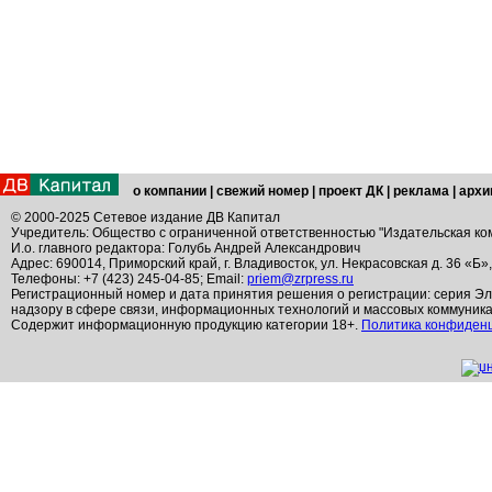
о компании
|
свежий номер
|
проект ДК
|
реклама
|
архи
© 2000-2025 Сетевое издание ДВ Капитал
Учредитель: Общество с ограниченной ответственностью "Издательская ко
И.о. главного редактора: Голубь Андрей Александрович
Адрес: 690014, Приморский край, г. Владивосток, ул. Некрасовская д. 36 «Б»
Телефоны: +7 (423) 245-04-85; Email:
priem@zrpress.ru
Регистрационный номер и дата принятия решения о регистрации: серия Эл
надзору в сфере связи, информационных технологий и массовых коммуник
Содержит информационную продукцию категории 18+.
Политика конфиден