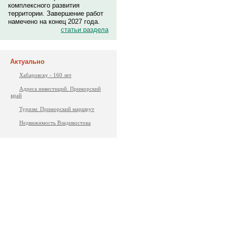
комплексного развития
территории. Завершение работ
намечено на конец 2027 года.
статьи раздела
Актуально
Хабаровску - 160 лет
Адреса инвестиций. Приморский
край
Туризм: Приморский маршрут
Недвижимость Владивостока