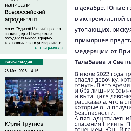
написали
в декабре. Юные г
Всероссийский
в экстремальной с
агродиктант
утопающих, рискуя
Акция "Единой России" прошла
на площадке Приморского
государственного аграрно-
приморцев предст
технологического университета
статьи раздела
Федерации от При
Талабаева и Светл
Регион сегодня
28 Мая 2026, 14:16
В июле 2022 года 
спасла девочку, кот
тонуть. В это врем
и без лишних сомн
и вытащила девочку
рассказала, что в 
которые она получи
безопасности.
А пятнадцатилетни
спасения Никиты П
Юрий Трутнев
течением. Юный ге