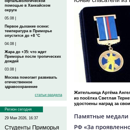
офтальмологической
помощью в Ханкайском
округе
05.08 |
Первое дыхание осени:
температура в Приморье
опустится до +8 °C
04.08 |
Жара до +35: что ждет
Приморье после тропических
дождей
03.08 |
Москва помогает развивать
отечественное
здравоохранение
Жительница Артёма Ангел
статьи раздела
из посёлка Светлая Терн
удостоены наград за свои
Регион сегодня
Памятные медали
29 Мая 2026, 16:37
РФ «За проявленн
Студенты Приморья