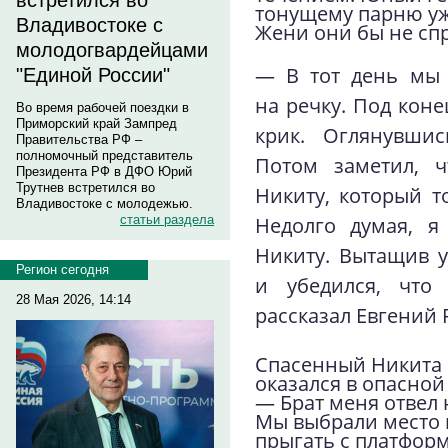
встретился во
тонущему парню уж
Владивостоке с
Жени они бы не сп
молодогвардейцами
— В тот день мы 
"Единой России"
на речку. Под кон
Во время рабочей поездки в
Приморский край Зампред
крик. Оглянувшис
Правительства РФ –
полномочный представитель
Потом заметил, ч
Президента РФ в ДФО Юрий
Трутнев встретился во
Никиту, который то
Владивостоке с молодежью.
Недолго думая, я
статьи раздела
Никиту. Вытащив у
Регион сегодня
и убедился, что
28 Мая 2026, 14:14
рассказал Евгений
Спасенный Никита П
оказался в опасной
— Брат меня отвел 
Мы выбрали место 
прыгать с платформ