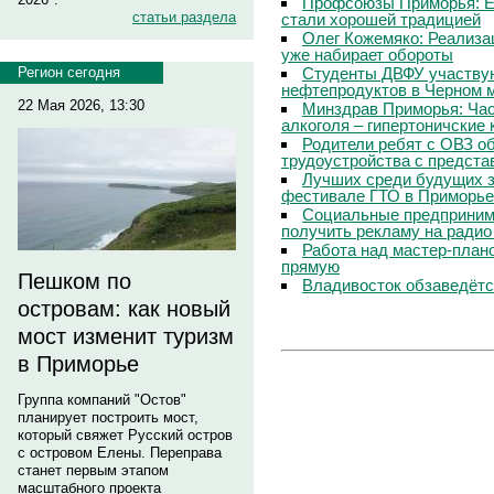
Профсоюзы Приморья: Е
статьи раздела
стали хорошей традицией
Олег Кожемяко: Реализа
уже набирает обороты
Студенты ДВФУ участвую
Регион сегодня
нефтепродуктов в Черном 
22 Мая 2026, 13:30
Минздрав Приморья: Час
алкоголя – гипертоничские 
Родители ребят с ОВЗ о
трудоустройства с предст
Лучших среди будущих з
фестивале ГТО в Приморье
Социальные предпринима
получить рекламу на радио
Работа над мастер-пла
прямую
Пешком по
Владивосток обзаведётся
островам: как новый
мост изменит туризм
в Приморье
Группа компаний "Остов"
планирует построить мост,
который свяжет Русский остров
с островом Елены. Переправа
станет первым этапом
масштабного проекта