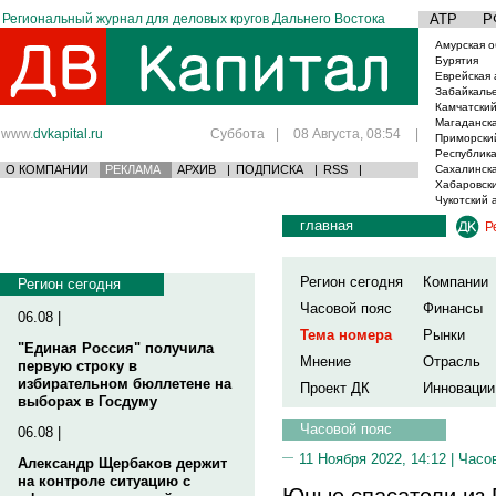
Региональный журнал для деловых кругов Дальнего Востока
АТР
Р
Амурская о
Бурятия
Еврейская 
Забайкаль
Камчатский
Магаданска
www.
dvkapital.ru
Суббота
|
08 Августа, 08:54
|
Приморски
Республика
О КОМПАНИИ
РЕКЛАМА
АРХИВ
|
ПОДПИСКА
|
RSS
|
Сахалинска
Хабаровски
Чукотский 
главная
Р
Регион сегодня
Компании
Регион сегодня
Часовой пояс
Финансы
06.08 |
Тема номера
Рынки
"Единая Россия" получила
Мнение
Отрасль
первую строку в
избирательном бюллетене на
Проект ДК
Инновации
выборах в Госдуму
Часовой пояс
06.08 |
11 Ноября 2022, 14:12 |
Часо
Александр Щербаков держит
на контроле ситуацию с
Юные спасатели из 