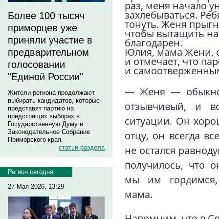
раз, меня начало у
захлебываться. Ребя
Более 100 тысяч
тонуть. Женя прыгн
приморцев уже
чтобы вытащить на 
приняли участие в
благодарен.
Юлия, мама Жени, 
предварительном
и отмечает, что па
голосовании
и самоотверженны
"Единой России"
— Женя — обыкно
Жители региона продолжают
выбирать кандидатов, которые
отзывчивый, и в
представят партию на
предстоящих выборах в
ситуации. Он хоро
Государственную Думу и
Законодательное Собрание
отцу, он всегда вс
Приморского края.
не остался равноду
статьи раздела
получилось, что о
Регион сегодня
мы им гордимся,
27 Мая 2026, 13:29
мама.
Напомним, что в С