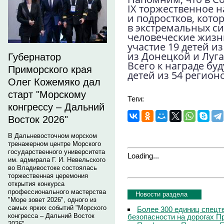
IX торжественное 
и подростков, кото
в экстремальных си
человеческие жизн
участие 19 детей из
из Донецкой и Луг
Губернатор
Всего к награде бу
Приморского края
детей из 54 регионо
Олег Кожемяко дал
старт "Морскому
Теги:
конгрессу – Дальний
Восток 2026"
В Дальневосточном морском
тренажерном центре Морского
государственного университета
Loading...
им. адмирала Г. И. Невельского
во Владивостоке состоялась
торжественная церемония
открытия конкурса
профессионального мастерства
Новости раздела
"Море зовет 2026", одного из
самых ярких событий "Морского
Более 300 единиц спецт
конгресса – Дальний Восток
безопасности на дорогах П
2026".