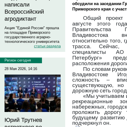
обсудили на заседании Г
написали
Приморского края с учас
Всероссийский
Общий проек
агродиктант
августе этого год
Акция "Единой России" прошла
Правительства П
на площадке Приморского
Владивостока 
государственного аграрно-
относительно того, 
технологического университета
трасса. Сейчас, 
статьи раздела
специалисты АО 
Петербург» пре
Регион сегодня
расположения дороги
По словам руков
28 Мая 2026, 14:16
Владивостоке Иго
сложность – вп
существующую, но 
дорожную сеть город
«Мы учитываем и
рекреационные зо
набережных, городс
проложить дорогу
будущему развитию 
Юрий Трутнев
подчеркнул он.