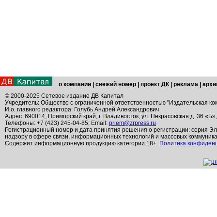
о компании
|
свежий номер
|
проект ДК
|
реклама
|
архи
© 2000-2025 Сетевое издание ДВ Капитал
Учредитель: Общество с ограниченной ответственностью "Издательская ко
И.о. главного редактора: Голубь Андрей Александрович
Адрес: 690014, Приморский край, г. Владивосток, ул. Некрасовская д. 36 «Б»
Телефоны: +7 (423) 245-04-85; Email:
priem@zrpress.ru
Регистрационный номер и дата принятия решения о регистрации: серия Эл
надзору в сфере связи, информационных технологий и массовых коммуник
Содержит информационную продукцию категории 18+.
Политика конфиден