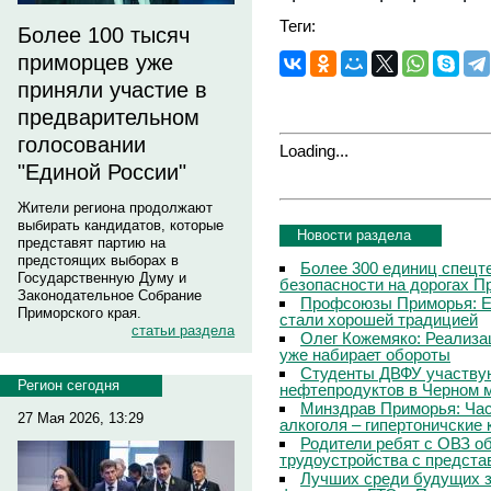
Теги:
Более 100 тысяч
приморцев уже
приняли участие в
предварительном
голосовании
Loading...
"Единой России"
Жители региона продолжают
выбирать кандидатов, которые
Новости раздела
представят партию на
предстоящих выборах в
Более 300 единиц спецт
Государственную Думу и
безопасности на дорогах П
Законодательное Собрание
Профсоюзы Приморья: Е
Приморского края.
стали хорошей традицией
статьи раздела
Олег Кожемяко: Реализа
уже набирает обороты
Студенты ДВФУ участвую
Регион сегодня
нефтепродуктов в Черном 
Минздрав Приморья: Час
27 Мая 2026, 13:29
алкоголя – гипертоничские 
Родители ребят с ОВЗ о
трудоустройства с предст
Лучших среди будущих з