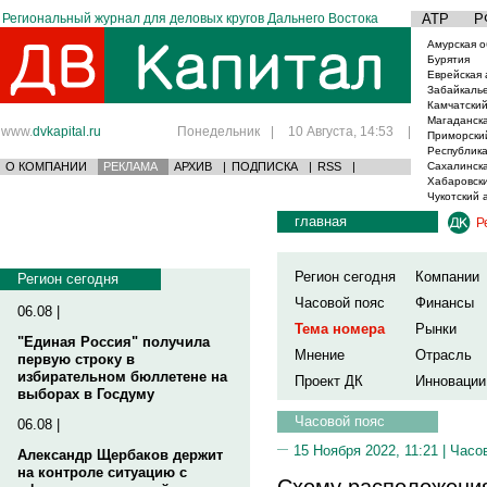
Региональный журнал для деловых кругов Дальнего Востока
АТР
Р
Амурская о
Бурятия
Еврейская 
Забайкаль
Камчатский
Магаданска
www.
dvkapital.ru
Понедельник
|
10 Августа, 14:53
|
Приморски
Республика
О КОМПАНИИ
РЕКЛАМА
АРХИВ
|
ПОДПИСКА
|
RSS
|
Сахалинска
Хабаровски
Чукотский 
главная
Р
Регион сегодня
Компании
Регион сегодня
Часовой пояс
Финансы
06.08 |
Тема номера
Рынки
"Единая Россия" получила
Мнение
Отрасль
первую строку в
избирательном бюллетене на
Проект ДК
Инновации
выборах в Госдуму
Часовой пояс
06.08 |
15 Ноября 2022, 11:21 |
Часо
Александр Щербаков держит
на контроле ситуацию с
Схему расположени