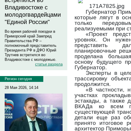
встретился во
Владивостоке с
Губернатор Прим
молодогвардейцами
которые лягут в ос
"Единой России"
только передов
реализуемыми при с
Во время рабочей поездки в
«Проект предс
Приморский край Зампред
уровнях. Он нуже
Правительства РФ –
представить д
полномочный представитель
планировочные реше
Президента РФ в ДФО Юрий
Трутнев встретился во
проделана больша
Владивостоке с молодежью.
основу будущего пр
статьи раздела
Губернатор.
Эксперты в цел
трассировку объект
Регион сегодня
продолжится.
28 Мая 2026, 14:14
«В частности, н
участках проклады
эстакады, а также 
ВКАДа ко всем пе
существующей транс
детали еще раз обс
принято итоговое р
архитектор Приморья