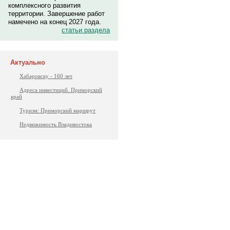
комплексного развития
территории. Завершение работ
намечено на конец 2027 года.
статьи раздела
Актуально
Хабаровску - 160 лет
Адреса инвестиций. Приморский
край
Туризм: Приморский маршрут
Недвижимость Владивостока