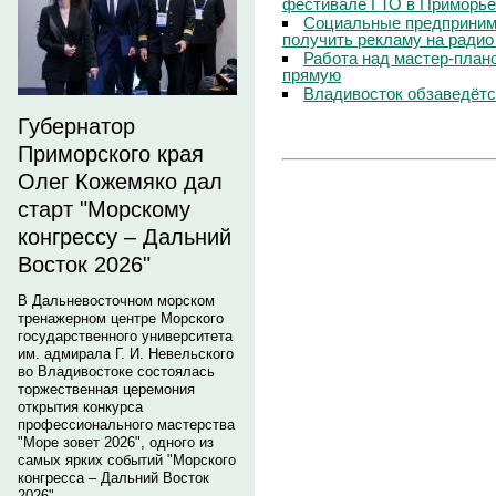
фестивале ГТО в Приморье
Социальные предпринима
получить рекламу на радио
Работа над мастер-пла
прямую
Владивосток обзаведётся
Губернатор
Приморского края
Олег Кожемяко дал
старт "Морскому
конгрессу – Дальний
Восток 2026"
В Дальневосточном морском
тренажерном центре Морского
государственного университета
им. адмирала Г. И. Невельского
во Владивостоке состоялась
торжественная церемония
открытия конкурса
профессионального мастерства
"Море зовет 2026", одного из
самых ярких событий "Морского
конгресса – Дальний Восток
2026".