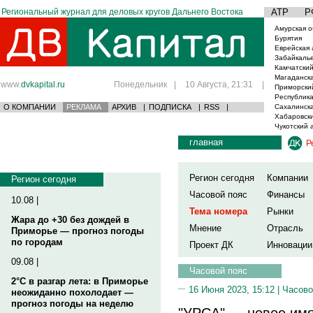
Региональный журнал для деловых кругов Дальнего Востока
АТР
Р
Амурская о
Бурятия
Еврейская 
Забайкаль
Камчатский
Магаданска
www.
dvkapital.ru
Понедельник
|
10 Августа, 21:31
|
Приморски
Республика
О КОМПАНИИ
РЕКЛАМА
АРХИВ
|
ПОДПИСКА
|
RSS
|
Сахалинска
Хабаровски
Чукотский 
главная
Р
Регион сегодня
Компании
Регион сегодня
Часовой пояс
Финансы
10.08 |
Тема номера
Рынки
Жара до +30 без дождей в
Мнение
Отрасль
Приморье — прогноз погоды
по городам
Проект ДК
Инновации
09.08 |
Часовой пояс
2°C в разгар лета: в Приморье
16 Июня 2023, 15:12 |
Часово
неожиданно похолодает —
прогноз погоды на неделю
"УРСА" — новое имя