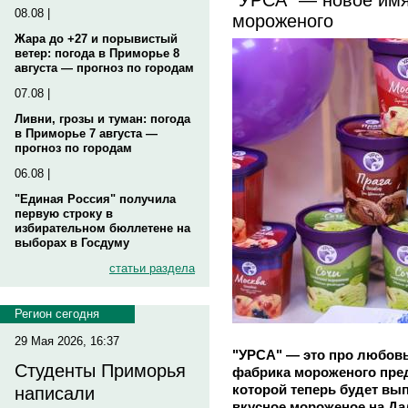
08.08 |
мороженого
Жара до +27 и порывистый
ветер: погода в Приморье 8
августа — прогноз по городам
07.08 |
Ливни, грозы и туман: погода
в Приморье 7 августа —
прогноз по городам
06.08 |
"Единая Россия" получила
первую строку в
избирательном бюллетене на
выборах в Госдуму
статьи раздела
Регион сегодня
29 Мая 2026, 16:37
"УРСА" — это про любовь
Студенты Приморья
фабрика мороженого пред
которой теперь будет вы
написали
вкусное мороженое на Да