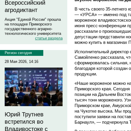
Всероссийский
В честь своего 35-летнего
агродиктант
— «УРСА» — именно под та
Акция "Единой России" прошла
мороженое владивостокско
на площадке Приморского
июня пресс-конференции п
государственного аграрно-
рассказали о произошедших
технологического университета
дегустации представили но
статьи раздела
можно купить в магазинах 
Исполнительный директор 
Регион сегодня
Самойленко рассказала, чт
28 Мая 2026, 14:16
сформировалась сильная, 
благодаря которой создан 
продукции.
«Наше мороженое можно на
Приморского края. Сегодн
позиции на Дальнем Восто
тысяч тонн мороженого. Уз
Приморском крае, Амурской
на Чукотке высока. Мы пр
Юрий Трутнев
поступили заявки на постав
встретился во
Барнаул», — подчеркнула 
Владивостоке с