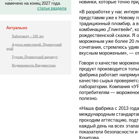
новинки, которые точно пр
намечено на конец 2027 года.
статьи раздела
«В разработке у нас интер
представим уже к Новому го
традиционный пломбир, а в
Актуально
комбинацию „Глинтвейн“, к
рождественской сказки. Я 
Хабаровску - 160 лет
мороженым уже более 20 ле
Адреса инвестиций. Приморский
сочетания, стремлюсь удив
край
вкусным мороженым», — от
Туризм: Приморский маршрут
Говоря о качестве морожено
Недвижимость Владивостока
продукт производится толь
фабрика работает напряму
качество сырья проверяетс
лаборатории. Компания «УР
потребителям — мороженое
полезно.
«Наша фабрика с 2013 год
международным стандартам
проходим аттестацию, подт
каждый день на всех этапа
показатели безопасности и
Кочетова.