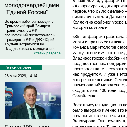
В прошлом году фабрика пр
молодогвардейцами
«Акваресурсы», для произв
первое, что было сделано 
"Единой России"
символичным для Дальнего
Во время рабочей поездки в
Коллектив фабрики уверен,
Приморский край Зампред
история компании.
Правительства РФ –
полномочный представитель
«35 лет фабрика работала 
Президента РФ в ДФО Юрий
марки и практически никак 
Трутнев встретился во
команда маркетологов сего
Владивостоке с молодежью.
марку, новое имя, которое 
статьи раздела
Владивостокской фабрики мо
предшественник, поддержив
Регион сегодня
производства, мы сохранил
над продуктом. И уже в эт
28 Мая 2026, 14:14
интересные новинки. Сегод
наименований мороженого, 
сходит около 400 тонн про
Самойленко.
Всех присутствующих на к
было выбрано именно это 
начальник отдела реализац
Винокурова. Она пояснила,
сложившейся за 35 лет раб