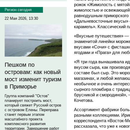
рожок «Жимолость с мятой
жимолостью и освежающей м
Регион сегодня
равнодушным приморского п
22 Мая 2026, 13:30
«Дальневосточные вкусы» 
карамель». Классический п
«Вкусные путешествия» — 
знаменитой линейки мороже
вкусами «Сочи» с фисташк
ягодами и «Прага» для люб
«Я три года вынашивала ид
Пешком по
вкусом сыра, как производя
островам: как новый
составе был сыр. Это морож
магазинах, и любой желающ
мост изменит туризм
необычное и очень интерес
в Приморье
сырного пломбира с тради
брусникой и смородиной», 
Группа компаний "Остов"
Кочетова.
планирует построить мост,
который свяжет Русский остров
Ассортимент фабрики больш
с островом Елены. Переправа
станет первым этапом
разными коллекциями. Ирин
масштабного проекта
корреспондента «Восток-Ме
комплексного развития
рассказала, что уже к ново
территории. Завершение работ