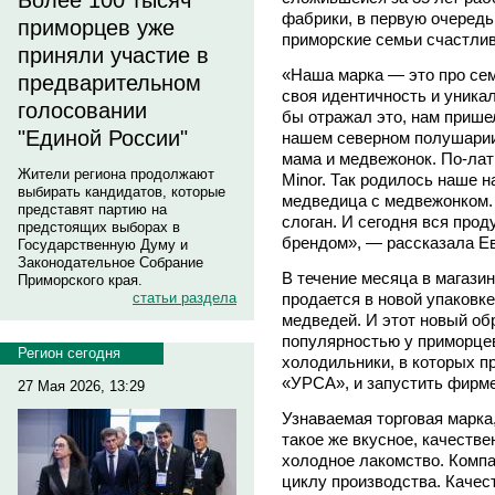
Более 100 тысяч
фабрики, в первую очередь
приморцев уже
приморские семьи счастлив
приняли участие в
«Наша марка — это про сем
предварительном
своя идентичность и уникал
голосовании
бы отражал это, нам пришел
"Единой России"
нашем северном полушари
мама и медвежонок. По-лати
Жители региона продолжают
Minor. Так родилось наше н
выбирать кандидатов, которые
медведица с медвежонком.
представят партию на
слоган. И сегодня вся прод
предстоящих выборах в
брендом», — рассказала Ев
Государственную Думу и
Законодательное Собрание
В течение месяца в магаз
Приморского края.
продается в новой упаковк
статьи раздела
медведей. И этот новый об
популярностью у приморце
Регион сегодня
холодильники, в которых п
«УРСА», и запустить фирме
27 Мая 2026, 13:29
Узнаваемая торговая марка,
такое же вкусное, качеств
холодное лакомство. Компа
циклу производства. Качес