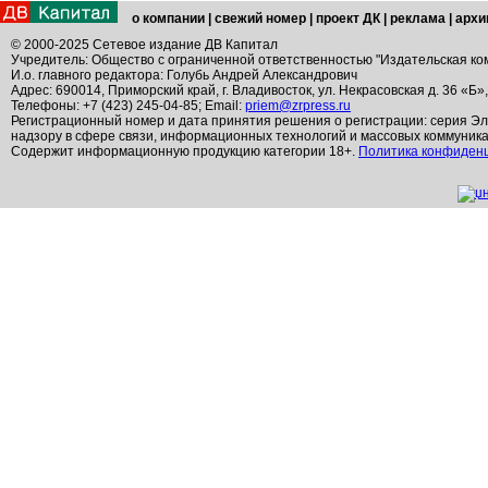
о компании
|
свежий номер
|
проект ДК
|
реклама
|
архи
© 2000-2025 Сетевое издание ДВ Капитал
Учредитель: Общество с ограниченной ответственностью "Издательская ко
И.о. главного редактора: Голубь Андрей Александрович
Адрес: 690014, Приморский край, г. Владивосток, ул. Некрасовская д. 36 «Б»
Телефоны: +7 (423) 245-04-85; Email:
priem@zrpress.ru
Регистрационный номер и дата принятия решения о регистрации: серия Эл
надзору в сфере связи, информационных технологий и массовых коммуник
Содержит информационную продукцию категории 18+.
Политика конфиден