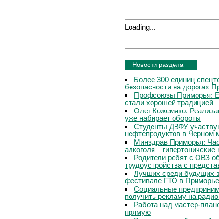
Loading...
Новости раздела
Более 300 единиц спецт
безопасности на дорогах П
Профсоюзы Приморья: Е
стали хорошей традицией
Олег Кожемяко: Реализа
уже набирает обороты
Студенты ДВФУ участвую
нефтепродуктов в Черном 
Минздрав Приморья: Час
алкоголя – гипертоничские 
Родители ребят с ОВЗ о
трудоустройства с предст
Лучших среди будущих з
фестивале ГТО в Приморье
Социальные предпринима
получить рекламу на радио
Работа над мастер-пла
прямую