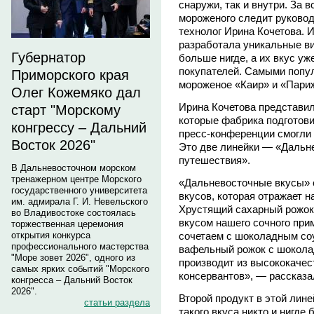
снаружи, так и внутри. За 
мороженого следит руковод
технолог Ирина Кочетова. 
разработала уникальные ви
Губернатор
больше нигде, а их вкус уж
покупателей. Самыми попу
Приморского края
мороженое «Каир» и «Пари
Олег Кожемяко дал
Ирина Кочетова представи
старт "Морскому
которые фабрика подготови
конгрессу – Дальний
пресс-конференции смогли 
Восток 2026"
Это две линейки — «Дальн
путешествия».
В Дальневосточном морском
тренажерном центре Морского
«Дальневосточные вкусы» с
государственного университета
вкусов, которая отражает 
им. адмирала Г. И. Невельского
Хрустящий сахарный рожок
во Владивостоке состоялась
вкусом нашего сочного при
торжественная церемония
сочетаем с шоколадным соу
открытия конкурса
профессионального мастерства
вафельный рожок с шокола
"Море зовет 2026", одного из
производит из высококачес
самых ярких событий "Морского
консервантов», — рассказа
конгресса – Дальний Восток
2026".
Второй продукт в этой лин
статьи раздела
такого вкуса никто и нигде