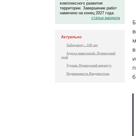
комплексного развития
территории. Завершение работ
намечено на конец 2027 года.
статьи раздела
Б
в
Актуально
м
Хабаровску - 160 лет
в
Адреса инвестиций. Приморский
и
край
Туризм: Приморский маршрут
п
Недвижимость Владивостока
б