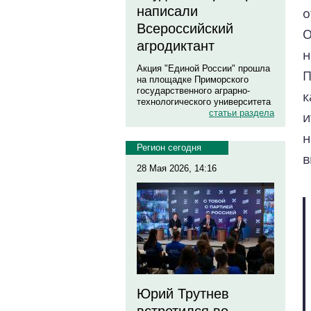
написали
о
Всероссийский
агродиктант
н
Акция "Единой России" прошла
П
на площадке Приморского
государственного аграрно-
к
технологического университета
статьи раздела
н
Регион сегодня
в
28 Мая 2026, 14:16
Юрий Трутнев