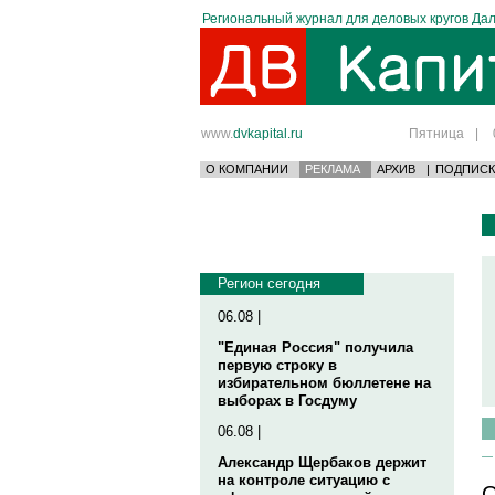
Региональный журнал для деловых кругов Дал
www.
dvkapital.ru
Пятница
|
О КОМПАНИИ
РЕКЛАМА
АРХИВ
|
ПОДПИСК
Регион сегодня
06.08 |
"Единая Россия" получила
первую строку в
избирательном бюллетене на
выборах в Госдуму
06.08 |
Александр Щербаков держит
на контроле ситуацию с
О