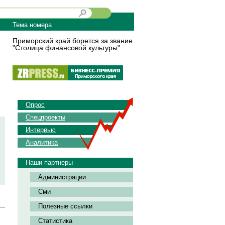
Тема номера
Приморский край борется за звание
"Столица финансовой культуры"
Опрос
Спецпроекты
Интервью
Аналитика
Наши партнеры
Администрации
Сми
Полезные ссылки
Статистика