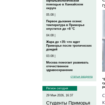
офтальмологической
г
помощью в Ханкайском
округе
05.08 |
Первое дыхание осени:
температура в Приморье
опустится до +8 °C
04.08 |
Жара до +35: что ждет
Приморье после тропических
дождей
03.08 |
Москва помогает развивать
отечественное
здравоохранение
статьи раздела
"
г
р
Регион сегодня
С
29 Мая 2026, 16:37
Студенты Приморья