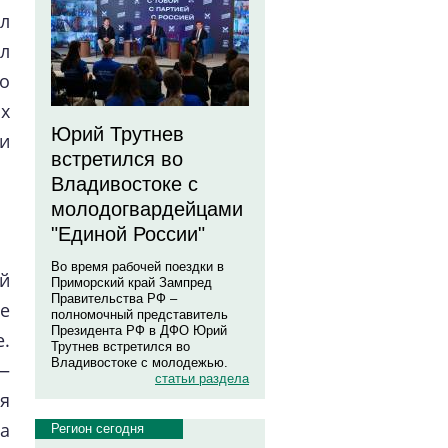
л
л
о
х
Юрий Трутнев
и
встретился во
Владивостоке с
молодогвардейцами
"Единой России"
Во время рабочей поездки в
й
Приморский край Зампред
Правительства РФ –
ые
полномочный представитель
Президента РФ в ДФО Юрий
.
Трутнев встретился во
Владивостоке с молодежью.
—
статьи раздела
я
а
Регион сегодня