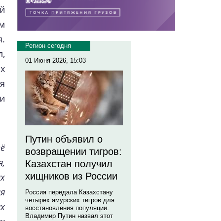
ой
м
.
Регион сегодня
л,
01 Июня 2026, 15:03
х
я
и
Путин объявил о
̈
возвращении тигров:
я,
Казахстан получил
хищников из России
х
я
Россия передала Казахстану
четырех амурских тигров для
их
восстановления популяции.
Владимир Путин назвал этот