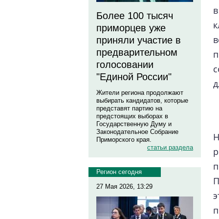
в
Более 100 тысяч
к
приморцев уже
в
приняли участие в
предварительном
п
голосовании
с
"Единой России"
д
Жители региона продолжают
выбирать кандидатов, которые
представят партию на
предстоящих выборах в
Государственную Думу и
Законодательное Собрание
Н
Приморского края.
статьи раздела
р
п
Регион сегодня
П
27 Мая 2026, 13:29
э
п