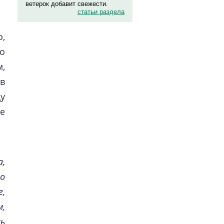
ветерок добавит свежести.
статьи раздела
о,
о
м,
в
у
е
,
о
е,
м,
ь