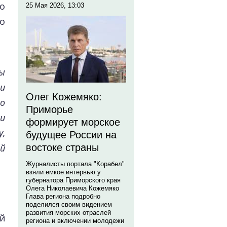
о
25 Мая 2026, 13:03
о
ы
и
Олег Кожемяко:
о
Приморье
и
формирует морское
,
будущее России на
ый
востоке страны
Журналисты портала "Корабел"
взяли емкое интервью у
губернатора Приморского края
Олега Николаевича Кожемяко
Глава региона подробно
поделился своим видением
развития морских отраслей
й
региона и включении молодежи