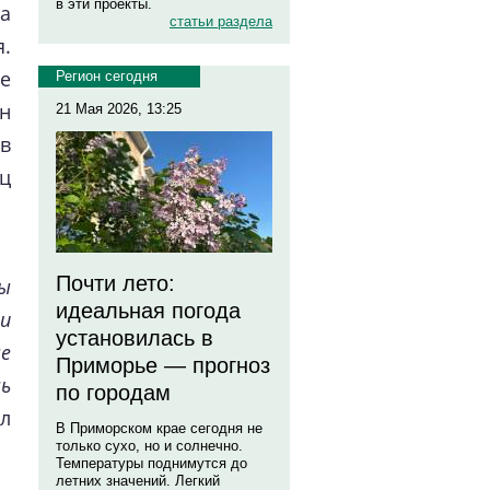
в эти проекты.
ла
статьи раздела
.
е
Регион сегодня
н
21 Мая 2026, 13:25
ов
ц
Почти лето:
ы
идеальная погода
и
установилась в
е
Приморье — прогноз
ь
по городам
л
В Приморском крае сегодня не
только сухо, но и солнечно.
Температуры поднимутся до
летних значений. Легкий