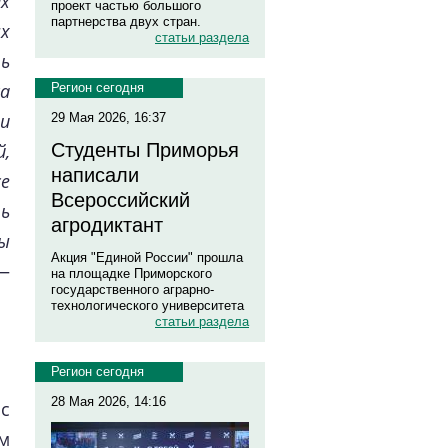
х
проект частью большого
партнерства двух стран.
х
статьи раздела
ь
а
Регион сегодня
и
29 Мая 2026, 16:37
й,
Студенты Приморья
написали
е
Всероссийский
ь
агродиктант
ы
Акция "Единой России" прошла
—
на площадке Приморского
государственного аграрно-
технологического университета
статьи раздела
Регион сегодня
28 Мая 2026, 14:16
с
м