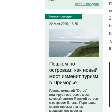
п
статьи раздела
м
Регион сегодня
З
22 Мая 2026, 13:30
б
к
з
в
Пешком по
островам: как новый
мост изменит туризм
в Приморье
Группа компаний "Остов"
планирует построить мост,
который свяжет Русский остров
с островом Елены. Переправа
станет первым этапом
масштабного проекта