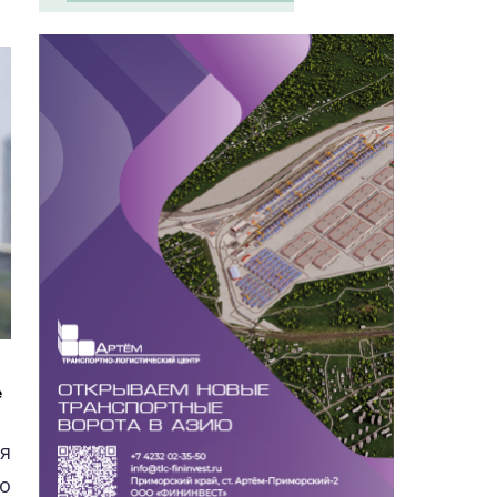
е
я
о