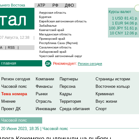
ьнего Востока
АТР
РФ
ДФО
Курсы валют
Амурская область
Бурятия
1 USD
81.41 р.
Еврейская автономная область
1 EUR
94.06 р.
Забайкалье
100 JPY
51.61 р.
Камчатский край
10 CNY
12.06 р.
Магаданская область
07 Августа, 12:38
|
Приморский край
Республика Саха (Якутия)
А
|
RSS
|
Сахалинская область
Хабаровский край
Чукотский автономный округ
главная
Рекомендует:
Регион сегодня
Регион сегодня
Компании
Партнеры
Страницы истории
Часовой пояс
Финансы
Персона
Восточное кольцо
Тема номера
Рынки
Кадры
Криминал
Мнение
Отрасль
Территория
Вкус жизни
Проект ДК
Инновации
Среда обитания
Спорт
Часовой пояс
20 Июня 2023, 18:35 |
Часовой пояс
лега Кожемяко выдвинули на выборы