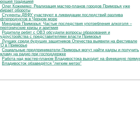
орошей традицией
Олег Кожемяко: Реализация мастер-планов городов Приморья уже
абирает обороты
Студенты ДВФУ участвуют в ликвидации последствий разлива
ефтепродуктов в Черном море
Минздрав Приморья: Частые последствия употребления алкоголя –
ипертоничские кризы и аритмия
Родители ребят с ОВЗ обсудили вопросы образования и
рудоустройства с представителями власти Приморья
Лучших среди будущих защитников Отечества выявили на фестивале
ТО в Приморье
Социальные предприниматели Приморья могут найти кадры и получить
екламу на радио при господдержке
Работа над мастер-планом Владивостока выходит на финишную пряму
Владивосток обзаведётся "легким метро"