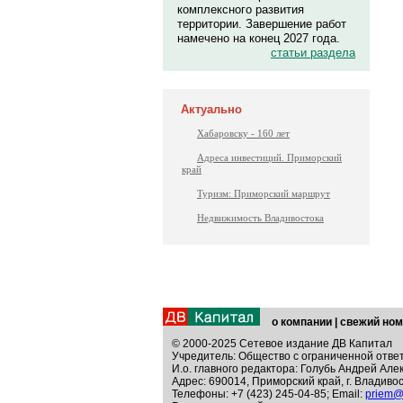
комплексного развития
территории. Завершение работ
намечено на конец 2027 года.
статьи раздела
Актуально
Хабаровску - 160 лет
Адреса инвестиций. Приморский
край
Туризм: Приморский маршрут
Недвижимость Владивостока
о компании
|
свежий ном
© 2000-2025 Сетевое издание ДВ Капитал
Учредитель: Общество с ограниченной отве
И.о. главного редактора: Голубь Андрей Але
Адрес: 690014, Приморский край, г. Владивос
Телефоны: +7 (423) 245-04-85; Email:
priem@