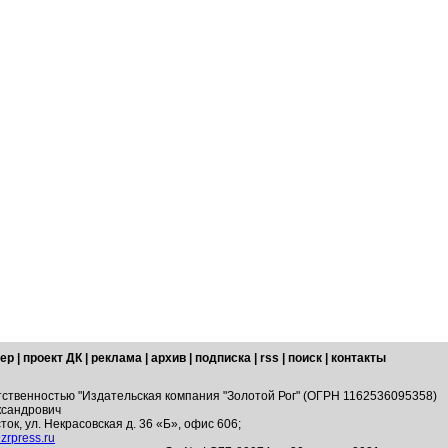
ер
|
проект ДК
|
реклама
|
архив
|
подписка
|
rss
|
поиск
|
контакты
тственностью "Издательская компания "Золотой Рог" (ОГРН 1162536095358)
ксандрович
ток, ул. Некрасовская д. 36 «Б», офис 606;
zrpress.ru