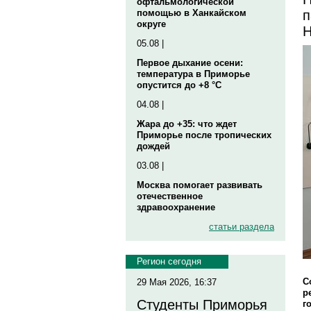
офтальмологической
п
помощью в Ханкайском
округе
Н
05.08 |
Первое дыхание осени:
температура в Приморье
опустится до +8 °C
04.08 |
Жара до +35: что ждет
Приморье после тропических
дождей
03.08 |
Москва помогает развивать
отечественное
здравоохранение
статьи раздела
Регион сегодня
С
29 Мая 2026, 16:37
р
Студенты Приморья
г