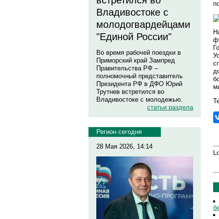
встретился во
п
Владивостоке с
молодогвардейцами
Н
"Единой России"
ф
Г
Во время рабочей поездки в
У
Приморский край Зампред
с
Правительства РФ –
д
полномочный представитель
б
Президента РФ в ДФО Юрий
м
Трутнев встретился во
Владивостоке с молодежью.
Те
статьи раздела
Регион сегодня
28 Мая 2026, 14:14
Lo
б