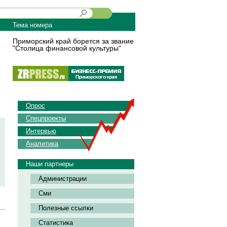
Тема номера
Приморский край борется за звание
"Столица финансовой культуры"
Опрос
Спецпроекты
Интервью
Аналитика
Наши партнеры
Администрации
Сми
Полезные ссылки
Статистика