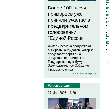
х
Более 100 тысяч
н
приморцев уже
н
приняли участие в
г
предварительном
т
голосовании
Г
"Единой России"
р
Жители региона продолжают
выбирать кандидатов, которые
представят партию на
предстоящих выборах в
Государственную Думу и
Законодательное Собрание
Приморского края.
статьи раздела
Регион сегодня
27 Мая 2026, 13:29