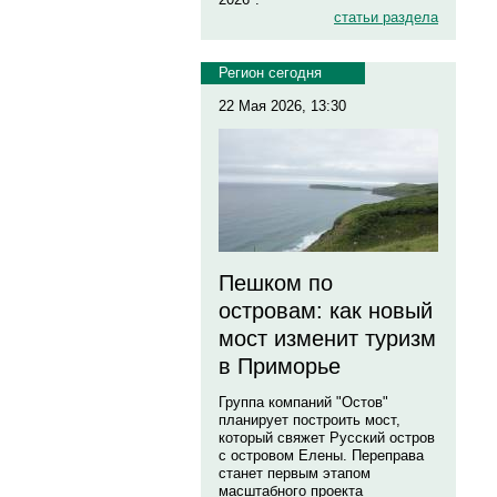
статьи раздела
Регион сегодня
22 Мая 2026, 13:30
Пешком по
островам: как новый
мост изменит туризм
в Приморье
Группа компаний "Остов"
планирует построить мост,
который свяжет Русский остров
с островом Елены. Переправа
станет первым этапом
масштабного проекта