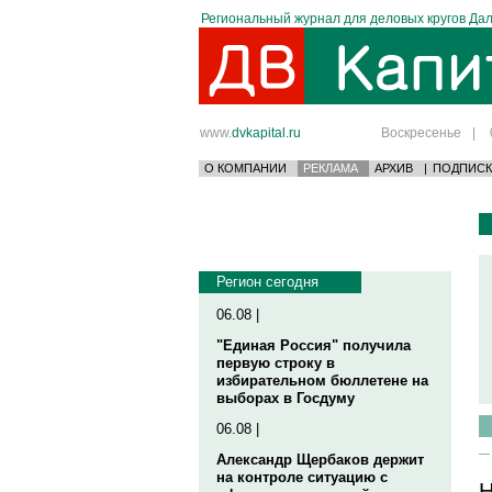
Региональный журнал для деловых кругов Дал
www.
dvkapital.ru
Воскресенье
|
О КОМПАНИИ
РЕКЛАМА
АРХИВ
|
ПОДПИСК
Регион сегодня
06.08 |
"Единая Россия" получила
первую строку в
избирательном бюллетене на
выборах в Госдуму
06.08 |
Александр Щербаков держит
на контроле ситуацию с
Н