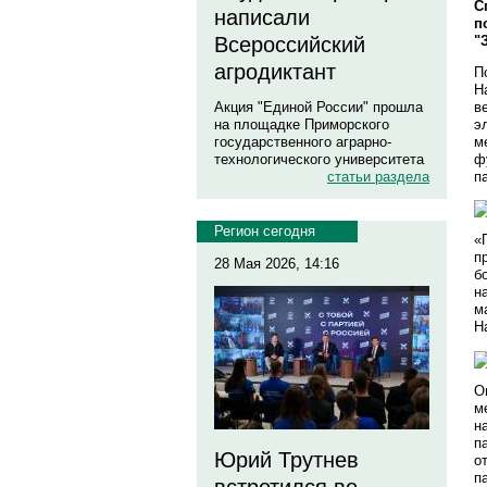
С
написали
п
"
Всероссийский
агродиктант
П
Н
в
Акция "Единой России" прошла
э
на площадке Приморского
м
государственного аграрно-
ф
технологического университета
п
статьи раздела
Регион сегодня
«
п
28 Мая 2026, 14:16
б
н
м
Н
О
м
н
п
Юрий Трутнев
о
п