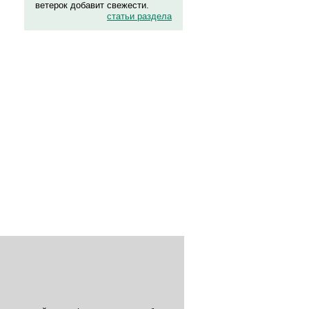
ветерок добавит свежести.
статьи раздела