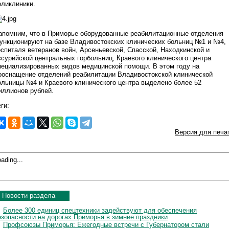
оликлиники.
апомним, что в Приморье оборудованные реабилитационные отделения
ункционируют на базе Владивостокских клинических больниц №1 и №4,
оспиталя ветеранов войн, Арсеньевской, Спасской, Находкинской и
ссурийской центральных горбольниц, Краевого клинического центра
пециализированных видов медицинской помощи. В этом году на
ооснащение отделений реабилитации Владивостокской клинической
ольницы №4 и Краевого клинического центра выделено более 52
иллионов рублей.
ги:
Версия для печа
ading...
Новости раздела
Более 300 единиц спецтехники задействуют для обеспечения
езопасности на дорогах Приморья в зимние праздники
Профсоюзы Приморья: Ежегодные встречи с Губернатором стали