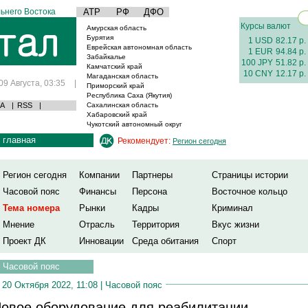
ьнего Востока
АТР
РФ
ДФО
Курсы валют
Амурская область
Бурятия
1 USD
82.17 р.
Еврейская автономная область
1 EUR
94.84 р.
Забайкалье
100 JPY
51.82 р.
Камчатский край
10 CNY
12.17 р.
Магаданская область
09 Августа, 03:35
|
Приморский край
Республика Саха (Якутия)
А
|
RSS
|
Сахалинская область
Хабаровский край
Чукотский автономный округ
главная
Рекомендует:
Регион сегодня
Регион сегодня
Компании
Партнеры
Страницы истории
Часовой пояс
Финансы
Персона
Восточное кольцо
Тема номера
Рынки
Кадры
Криминал
Мнение
Отрасль
Территория
Вкус жизни
Проект ДК
Инновации
Среда обитания
Спорт
Часовой пояс
20 Октября 2022, 11:08 |
Часовой пояс
овое оборудование для реабилитации