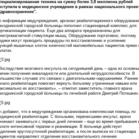
пециализированная техника на сумму более 3,8 миллиона рублей
оступила в медицинское учреждение в рамках национального проек
Здравоохранение".
о информации медучреждения, арсенал реабилитационного оборудовани
аходкинской городской больницы пополнил стационарный комплекс для
ертикализации пациента. Еще два аппарата предназначены для
лектромагнитной стимуляции мышц. Оборудование портативно, поэтому
едики могут проводить процедуры по восстановлению и усилению
ункций мышечных клеток конечностей маломобильных пациентов прямо 
алатах.
Последствия мозгового инсульта на сегодняшний день – одна из основн
ричин получения инвалидности или длительной нетрудоспособности. В
ольшинстве случаев это связано с двигательными нарушениями. Раннее
ачало реабилитации помогает вернуть больному утраченные навыки или
аксимально их восстановить», – отметил заместитель главного врача
аходкинской городской больницы по лечебной работе Дмитрий Потешкин.
н добавил, что в медучреждении организована комплексная помощь по
едицинской реабилитации. С больными, перенесшими инсульт, врачи
ачинают заниматься с первых дней лечения – еще во время пребывания 
алате интенсивной терапии и реанимации. В больнице действует
тделение круглосуточной реабилитации, а после выписки из стационара
ациентов направляют отделение восстановительного лечения