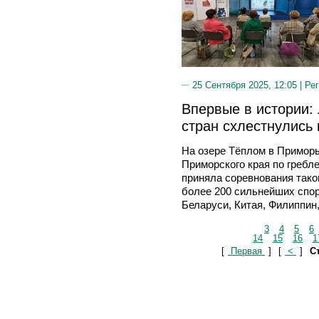
25 Сентября 2025, 12:05 |
Рег
Впервые в истории:
стран схлестнулись
На озере Тёплом в Примор
Приморского края по гребл
приняла соревнования тако
более 200 сильнейших спор
Беларуси, Китая, Филиппин
3
4
5
6
14
15
16
1
[
Первая
]
[
<
]
Ст