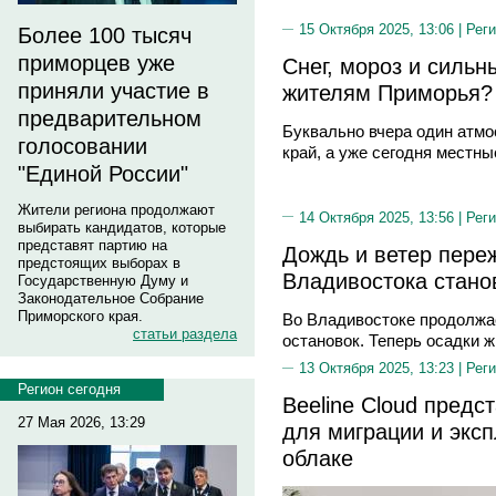
15 Октября 2025, 13:06 |
Реги
Более 100 тысяч
приморцев уже
Снег, мороз и сильн
приняли участие в
жителям Приморья?
предварительном
Буквально вчера один атм
голосовании
край, а уже сегодня местны
"Единой России"
Жители региона продолжают
14 Октября 2025, 13:56 |
Реги
выбирать кандидатов, которые
представят партию на
Дождь и ветер пере
предстоящих выборах в
Владивостока стано
Государственную Думу и
Законодательное Собрание
Приморского края.
Во Владивостоке продолжа
статьи раздела
остановок. Теперь осадки 
13 Октября 2025, 13:23 |
Реги
Регион сегодня
Beeline Cloud пред
27 Мая 2026, 13:29
для миграции и экс
облаке