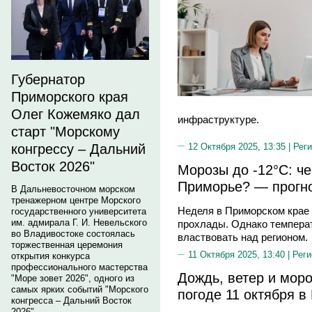
Губернатор
Приморского края
Олег Кожемяко дал
инфраструктуре.
старт "Морскому
12 Октября 2025, 13:35 |
Реги
конгрессу – Дальний
Восток 2026"
Морозы до -12°C: че
Приморье? — прогно
В Дальневосточном морском
тренажерном центре Морского
Неделя в Приморском крае 
государственного университета
им. адмирала Г. И. Невельского
прохлады. Однако темпера
во Владивостоке состоялась
властвовать над регионом.
торжественная церемония
11 Октября 2025, 13:40 |
Реги
открытия конкурса
профессионального мастерства
Дождь, ветер и моро
"Море зовет 2026", одного из
самых ярких событий "Морского
погоде 11 октября в
конгресса – Дальний Восток
2026".