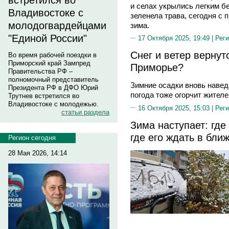
встретился во
и селах укрылись легким бе
Владивостоке с
зеленела трава, сегодня с 
молодогвардейцами
зима.
"Единой России"
17 Октября 2025, 19:49 |
Реги
Снег и ветер вернут
Во время рабочей поездки в
Приморский край Зампред
Приморье?
Правительства РФ –
полномочный представитель
Зимние осадки вновь навед
Президента РФ в ДФО Юрий
погода тоже огорчит жителе
Трутнев встретился во
Владивостоке с молодежью.
16 Октября 2025, 15:03 |
Реги
статьи раздела
Зима наступает: где
где его ждать в бл
Регион сегодня
28 Мая 2026, 14:14