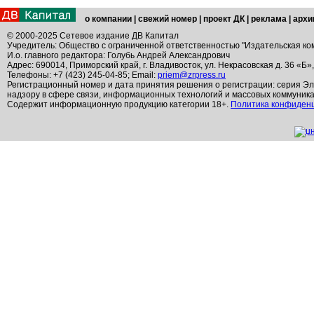
о компании
|
свежий номер
|
проект ДК
|
реклама
|
архи
© 2000-2025 Сетевое издание ДВ Капитал
Учредитель: Общество с ограниченной ответственностью "Издательская ко
И.о. главного редактора: Голубь Андрей Александрович
Адрес: 690014, Приморский край, г. Владивосток, ул. Некрасовская д. 36 «Б»
Телефоны: +7 (423) 245-04-85; Email:
priem@zrpress.ru
Регистрационный номер и дата принятия решения о регистрации: серия Эл
надзору в сфере связи, информационных технологий и массовых коммуник
Содержит информационную продукцию категории 18+.
Политика конфиден