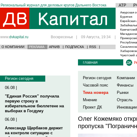
Региональный журнал для деловых кругов Дальнего Востока
АТР
Р
Амурская о
Бурятия
Еврейская 
Забайкаль
Камчатский
Магаданска
www.
dvkapital.ru
Воскресенье
|
09 Августа, 19:34
|
Приморски
Республика
О КОМПАНИИ
РЕКЛАМА
АРХИВ
|
ПОДПИСКА
|
RSS
|
Сахалинска
Хабаровски
Чукотский 
главная
Р
Регион сегодня
Компании
Регион сегодня
Часовой пояс
Финансы
06.08 |
Тема номера
Рынки
"Единая Россия" получила
Мнение
Отрасль
первую строку в
избирательном бюллетене на
Проект ДК
Инновации
выборах в Госдуму
Олег Кожемяко откр
06.08 |
пропуска "Погранич
Александр Щербаков держит
на контроле ситуацию с