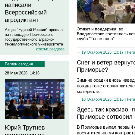
написали
Всероссийский
агродиктант
Этикет и поддержка: во
Акция "Единой России" прошла
Владивостоке состоялась вс
на площадке Приморского
клуба "Ты не одна"
государственного аграрно-
технологического университета
статьи раздела
19 Октября 2025, 13:17 |
Реги
Снег и ветер вернут
Регион сегодня
Приморье?
28 Мая 2026, 14:16
Зимние осадки вновь навед
погода тоже огорчит жителе
материале.
18 Октября 2025, 13:16 |
Реги
Здесь так красиво, 
Приморье сотворил 
Юрий Трутнев
В Приморье выпал первый с
восхитительными контраста