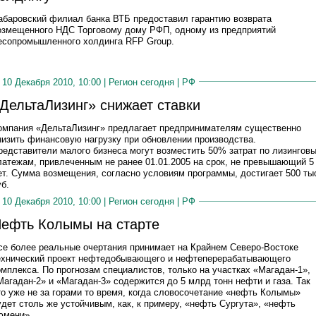
абаровский филиал банка ВТБ предоставил гарантию возврата
озмещенного НДС Торговому дому РФП, одному из предприятий
есопромышленного холдинга RFP Group.
10 Декабря 2010, 10:00 |
Регион сегодня
|
РФ
ДельтаЛизинг» снижает ставки
омпания «ДельтаЛизинг» предлагает предпринимателям существенно
низить финансовую нагрузку при обновлении производства.
редставители малого бизнеса могут возместить 50% затрат по лизингов
латежам, привлеченным не ранее 01.01.2005 на срок, не превышающий 5
ет. Сумма возмещения, согласно условиям программы, достигает 500 ты
уб.
10 Декабря 2010, 10:00 |
Регион сегодня
|
РФ
ефть Колымы на старте
се более реальные очертания принимает на Крайнем Северо-Востоке
ехнический проект нефтедобывающего и нефтеперерабатывающего
омплекса. По прогнозам специалистов, только на участках «Магадан-1»,
Магадан-2» и «Магадан-3» содержится до 5 млрд тонн нефти и газа. Так
то уже не за горами то время, когда словосочетание «нефть Колымы»
удет столь же устойчивым, как, к примеру, «нефть Сургута», «нефть
юмени».