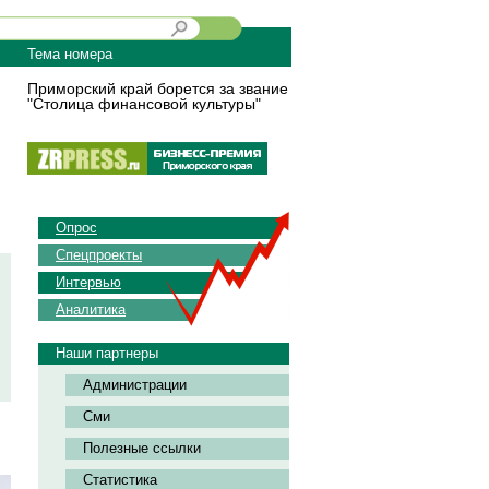
Тема номера
Приморский край борется за звание
"Столица финансовой культуры"
Опрос
Спецпроекты
Интервью
Аналитика
Наши партнеры
Администрации
Сми
Полезные ссылки
Статистика