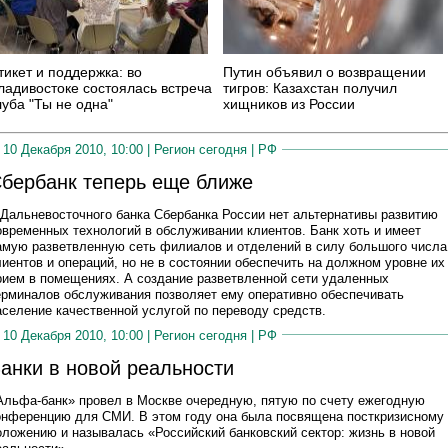
тикет и поддержка: во
Путин объявил о возвращении
ладивостоке состоялась встреча
тигров: Казахстан получил
луба "Ты не одна"
хищников из России
10 Декабря 2010, 10:00 |
Регион сегодня
|
РФ
бербанк теперь еще ближе
 Дальневосточного банка Сбербанка России нет альтернативы развитию
овременных технологий в обслуживании клиентов. Банк хоть и имеет
амую разветвленную сеть филиалов и отделений в силу большого числа
лиентов и операций, но не в состоянии обеспечить на должном уровне их
рием в помещениях. А создание разветвленной сети удаленных
ерминалов обслуживания позволяет ему оперативно обеспечивать
аселение качественной услугой по переводу средств.
10 Декабря 2010, 10:00 |
Регион сегодня
|
РФ
анки в новой реальности
Альфа-банк» провел в Москве очередную, пятую по счету ежегодную
онференцию для СМИ. В этом году она была посвящена посткризисному
оложению и называлась «Российский банковский сектор: жизнь в новой