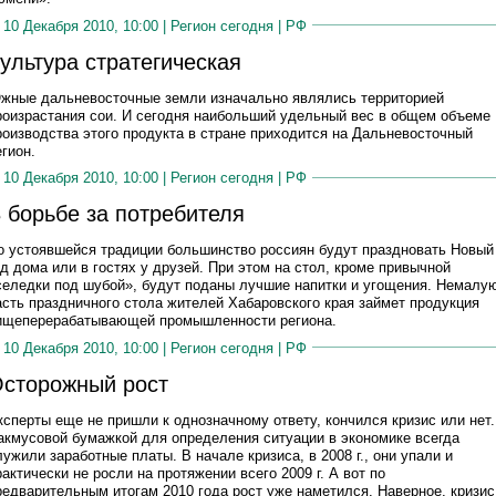
10 Декабря 2010, 10:00 |
Регион сегодня
|
РФ
ультура стратегическая
жные дальневосточные земли изначально являлись территорией
роизрастания сои. И сегодня наибольший удельный вес в общем объеме
роизводства этого продукта в стране приходится на Дальневосточный
егион.
10 Декабря 2010, 10:00 |
Регион сегодня
|
РФ
 борьбе за потребителя
о устоявшейся традиции большинство россиян будут праздновать Новый
од дома или в гостях у друзей. При этом на стол, кроме привычной
селедки под шубой», будут поданы лучшие напитки и угощения. Немалу
асть праздничного стола жителей Хабаровского края займет продукция
ищеперерабатывающей промышленности региона.
10 Декабря 2010, 10:00 |
Регион сегодня
|
РФ
сторожный рост
ксперты еще не пришли к однозначному ответу, кончился кризис или нет.
акмусовой бумажкой для определения ситуации в экономике всегда
лужили заработные платы. В начале кризиса, в 2008 г., они упали и
рактически не росли на протяжении всего 2009 г. А вот по
редварительным итогам 2010 года рост уже наметился. Наверное, кризис