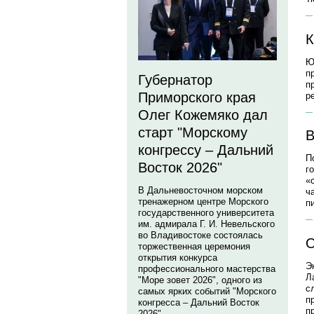
К
Ю
п
Губернатор
п
Приморского края
р
Олег Кожемяко дал
старт "Морскому
В
конгрессу – Дальний
П
Восток 2026"
г
«
В Дальневосточном морском
ч
тренажерном центре Морского
п
государственного университета
им. адмирала Г. И. Невельского
во Владивостоке состоялась
О
торжественная церемония
открытия конкурса
Э
профессионального мастерства
Л
"Море зовет 2026", одного из
с
самых ярких событий "Морского
п
конгресса – Дальний Восток
п
2026".