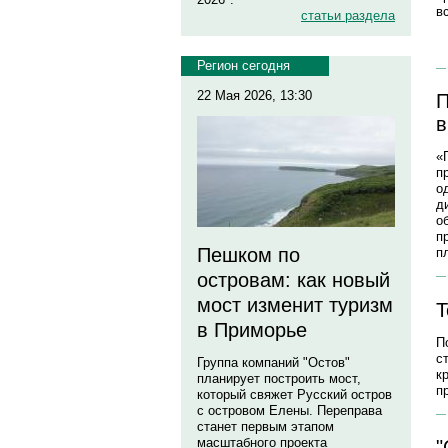
в
статьи раздела
Регион сегодня
22 Мая 2026, 13:30
П
в
«
п
о
д
о
п
Пешком по
п
островам: как новый
мост изменит туризм
Т
в Приморье
П
с
Группа компаний "Остов"
к
планирует построить мост,
п
который свяжет Русский остров
с островом Елены. Переправа
станет первым этапом
масштабного проекта
"