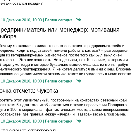
се-таки остался позади?
10 Декабря 2010, 10:00 |
Регион сегодня
|
РФ
редприниматель или менеджер: мотивация
ыбора
Почему я оказался в числе теневых советских «предпринимателей» и
редпочел ходить под статьей, нежели работать как все? – разговорился
дин из интервьюируемых бизнесменов после того как был выключен
иктофон. – Это все жадность. Не к деньгам, нет. К знаниям, которыми я
бладал уже тогда и которые буквально выплескивались из меня, требуя
рактического подтверждения. Я не хотел делиться ими ни с кем. Впрочем
лановая социалистическая экономика также не нуждалась в моих совета
10 Декабря 2010, 10:00 |
Регион сегодня
|
РФ
очка отсчета: Чукотка
осетить этот удивительный, построенный на контрастах северный край
тоит хотя бы для того, чтобы оказаться в точке пересечения Полярного
руга и 180-го меридиана – фантастическом месте, этаком вневременном
ространстве, где граница между «вчера» и «завтра» весьма призрачна.
10 Декабря 2010, 10:00 |
Регион сегодня
|
РФ
Стардэнс" стартовал