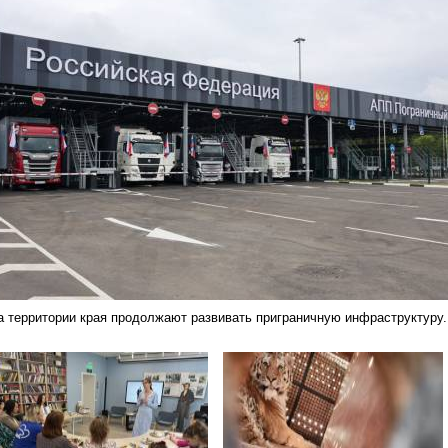
а территории края продолжают развивать приграничную инфраструктуру.