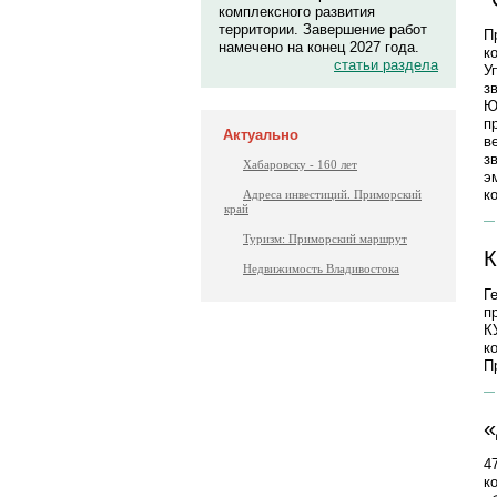
комплексного развития
территории. Завершение работ
П
намечено на конец 2027 года.
к
статьи раздела
У
з
Ю
п
Актуально
в
з
Хабаровску - 160 лет
э
к
Адреса инвестиций. Приморский
край
Туризм: Приморский маршрут
К
Недвижимость Владивостока
Г
п
К
к
П
«
4
к