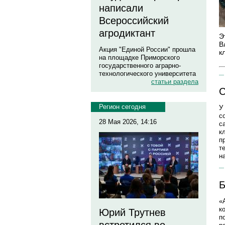
написали
Всероссийский
агродиктант
Э
В
Акция "Единой России" прошла
к
на площадке Приморского
государственного аграрно-
технологического университета
статьи раздела
С
Регион сегодня
У
с
28 Мая 2026, 14:16
с
к
п
т
н
Б
«
к
Юрий Трутнев
п