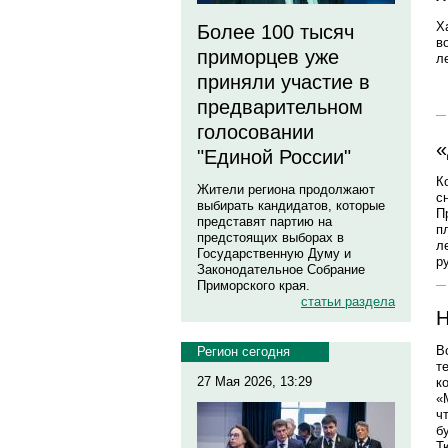
Х
Более 100 тысяч
в
приморцев уже
л
приняли участие в
предварительном
голосовании
«
"Единой России"
К
Жители региона продолжают
с
выбирать кандидатов, которые
П
представят партию на
п
предстоящих выборах в
л
Государственную Думу и
р
Законодательное Собрание
Приморского края.
статьи раздела
Н
В
Регион сегодня
т
27 Мая 2026, 13:29
к
«
ч
б
Т