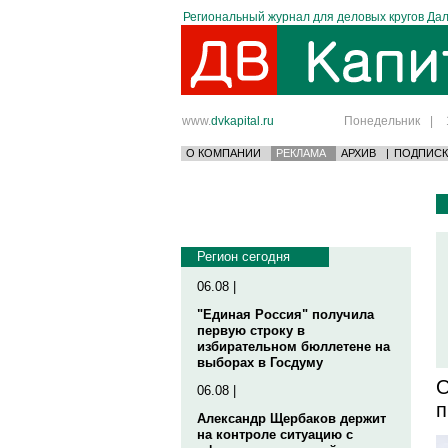
Региональный журнал для деловых кругов Дал
www.
dvkapital.ru
Понедельник
|
О КОМПАНИИ
РЕКЛАМА
АРХИВ
|
ПОДПИСК
Регион сегодня
06.08 |
"Единая Россия" получила
первую строку в
избирательном бюллетене на
выборах в Госдуму
О
06.08 |
п
Александр Щербаков держит
на контроле ситуацию с