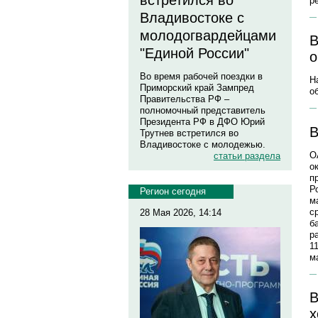
встретился во
р
Владивостоке с
молодогвардейцами
В
"Единой России"
о
Во время рабочей поездки в
Н
Приморский край Зампред
о
Правительства РФ –
полномочный представитель
Президента РФ в ДФО Юрий
В
Трутнев встретился во
Владивостоке с молодежью.
О
статьи раздела
о
п
Р
Регион сегодня
м
с
28 Мая 2026, 14:14
б
р
1
м
В
х