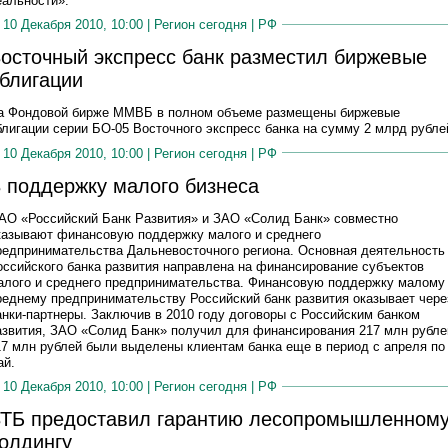
еальности».
10 Декабря 2010, 10:00 |
Регион сегодня
|
РФ
осточный экспресс банк разместил биржевые
блигации
а Фондовой бирже ММВБ в полном объеме размещены биржевые
блигации серии БО-05 Восточного экспресс банка на сумму 2 млрд рубле
10 Декабря 2010, 10:00 |
Регион сегодня
|
РФ
 поддержку малого бизнеса
АО «Российский Банк Развития» и ЗАО «Солид Банк» совместно
казывают финансовую поддержку малого и среднего
редпринимательства Дальневосточного региона. Основная деятельность
оссийского банка развития направлена на финансирование субъектов
алого и среднего предпринимательства. Финансовую поддержку малому
реднему предпринимательству Российский банк развития оказывает чере
анки-партнеры. Заключив в 2010 году договоры с Российским банком
азвития, ЗАО «Солид Банк» получил для финансирования 217 млн рубле
17 млн рублей были выделены клиентам банка еще в период с апреля по
ай.
10 Декабря 2010, 10:00 |
Регион сегодня
|
РФ
ТБ предоставил гарантию лесопромышленном
олдингу