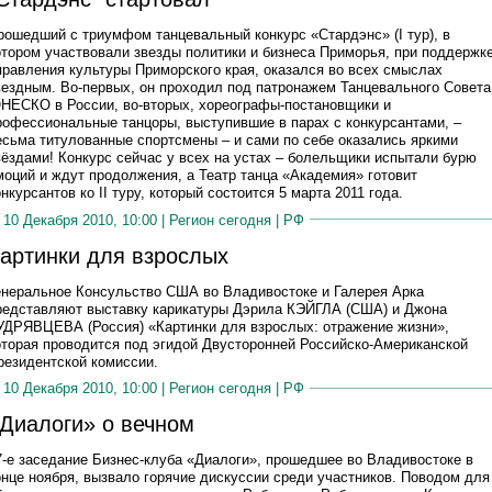
рошедший с триумфом танцевальный конкурс «Стардэнс» (I тур), в
отором участвовали звезды политики и бизнеса Приморья, при поддержк
правления культуры Приморского края, оказался во всех смыслах
вездным. Во-первых, он проходил под патронажем Танцевального Совета
НЕСКО в России, во-вторых, хореографы-постановщики и
рофессиональные танцоры, выступившие в парах с конкурсантами, –
есьма титулованные спортсмены – и сами по себе оказались яркими
вёздами! Конкурс сейчас у всех на устах – болельщики испытали бурю
моций и ждут продолжения, а Театр танца «Академия» готовит
онкурсантов ко II туру, который состоится 5 марта 2011 года.
10 Декабря 2010, 10:00 |
Регион сегодня
|
РФ
артинки для взрослых
енеральное Консульство США во Владивостоке и Галерея Арка
редставляют выставку карикатуры Дэрила КЭЙГЛА (США) и Джона
УДРЯВЦЕВА (Россия) «Картинки для взрослых: отражение жизни»,
оторая проводится под эгидой Двусторонней Российско-Американской
резидентской комиссии.
10 Декабря 2010, 10:00 |
Регион сегодня
|
РФ
Диалоги» о вечном
7-е заседание Бизнес-клуба «Диалоги», прошедшее во Владивостоке в
онце ноября, вызвало горячие дискуссии среди участников. Поводом для