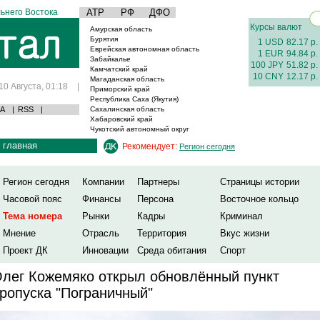
ьнего Востока
АТР
РФ
ДФО
Курсы валют
Амурская область
Бурятия
1 USD
82.17 р.
Еврейская автономная область
1 EUR
94.84 р.
Забайкалье
100 JPY
51.82 р.
Камчатский край
10 CNY
12.17 р.
Магаданская область
10 Августа, 01:18
|
Приморский край
Республика Саха (Якутия)
А
|
RSS
|
Сахалинская область
Хабаровский край
Чукотский автономный округ
главная
Рекомендует:
Регион сегодня
Регион сегодня
Компании
Партнеры
Страницы истории
Часовой пояс
Финансы
Персона
Восточное кольцо
Тема номера
Рынки
Кадры
Криминал
Мнение
Отрасль
Территория
Вкус жизни
Проект ДК
Инновации
Среда обитания
Спорт
лег Кожемяко открыл обновлённый пункт
ропуска "Пограничный"