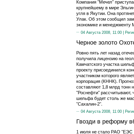
Компания "Мечел" приступае
крупнейшему в мире Эльги
угля в Якутии. Она протяне
Улак. Об этом сообщил зам
экономике и менеджменту
04 Августа 2008, 11:00 |
Реги
Черное золото Охот
Ровно пять лет назад отеч
получила лицензию на геол
Камчатского участка шельф
проекту присоединился кон
участником которого являе
корпорация (КННК). Прогн
составляют 1,8 млрд тонн н
"Роснефти" рассчитывают, 
шельфа будет столь же мас
"Сахалин-2".
04 Августа 2008, 11:00 |
Реги
Гвозди в реформу вб
1 июля не стало РАО "ЕЭС 