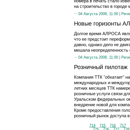
номера в печать стало изве
на строительство в городе 
04 Августа 2008, 11:00 |
Реги
Новые горизонты А
Долгое время АЛРОСА являл
что ее предстоит переформ
давно, однако дело не двиг
мешала неопределенность 
04 Августа 2008, 11:00 |
Реги
Розничный пилотаж
Компания ТТК "обкатает" н
международных и междугоро
летних месяцев ТТК намере
розничные услуги связи дл
Уральском федеральных ок
внедрение новой для компа
Кроме предоставления голо
розничный рынок доступа в
714
715
716
717
725
726
727
728