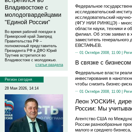
встретился во
Федеральное государствен
Владивостоке с
исследовательский институ
молодогвардейцами
исследовательский научно
"Единой России"
(ФГУ НИИ РИНКЦЭ) - много
области науки, техники и 
Во время рабочей поездки в
филиал. Об этом заявил в 
Приморский край Зампред
заместитель генерального
Правительства РФ –
ЕВСТАФЬЕВ.
полномочный представитель
Президента РФ в ДФО Юрий
01 Октября 2008, 11:00 |
Реги
Трутнев встретился во
Владивостоке с молодежью.
В связке с бизнесом
статьи раздела
Федеральные власти реализ
инвестирования в нанотехн
Регион сегодня
чтобы снизить бизнес-риск
28 Мая 2026, 14:14
01 Октября 2008, 11:00 |
Реги
Леон УОСКИН, дире
России: Мы учитыва
Агентство США по Междуна
России разнообразные прое
малого и среднего бизнеса