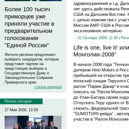
здравоохранения и т.д. Дал
Более 100 тысяч
лет здесь действовала Рег
США на Дальнем Востоке. 
приморцев уже
с целью знакомства с учас
приняли участие в
Миссии АМР США в России 
предварительном
эксклюзивное интервью.
голосовании
01 Октября 2008, 11:00 |
Реги
"Единой России"
Life is one, live it! 
Монголии-2008"
Жители региона продолжают
выбирать кандидатов, которые
представят партию на
В начале 2008 года "Техн
предстоящих выборах в
дилером Hino Motors в Росс
Государственную Думу и
прибывшей на открытие пре
Законодательное Собрание
японский гонщик Терухито 
Приморского края.
ралли "Париж-Дакар" в клас
статьи раздела
поехать на "Ралли Монголии
до Улан-Батора своим ходом
Регион сегодня
Отпускать Теру одного от В
сказать, федеральной трас
27 Мая 2026, 13:29
"SUMOTORI-рейда" - автоп
участия в "Ралли Монголии