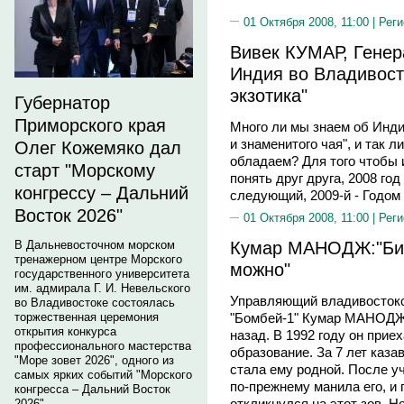
01 Октября 2008, 11:00 |
Реги
Вивек КУМАР, Генер
Индия во Владивосто
экзотика"
Губернатор
Приморского края
Много ли мы знаем об Индии
и знаменитого чая", и так 
Олег Кожемяко дал
обладаем? Для того чтобы 
старт "Морскому
понять друг друга, 2008 го
конгрессу – Дальний
следующий, 2009-й - Годом
Восток 2026"
01 Октября 2008, 11:00 |
Реги
Кумар МАНОДЖ:"Биз
В Дальневосточном морском
тренажерном центре Морского
можно"
государственного университета
им. адмирала Г. И. Невельского
Управляющий владивостокс
во Владивостоке состоялась
торжественная церемония
"Бомбей-1" Кумар МАНОДЖ 
открытия конкурса
назад. В 1992 году он при
профессионального мастерства
образование. За 7 лет каза
"Море зовет 2026", одного из
стала ему родной. После уч
самых ярких событий "Морского
по-прежнему манила его, и
конгресса – Дальний Восток
откликнулся на этот зов. 
2026".