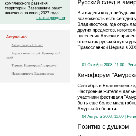
Русский след в аме
комплексного развития
территории. Завершение работ
Вы видели когда-нибудь ик
намечено на конец 2027 года.
статьи раздела
возможность есть сегодня у
Владивостоке, где открыла
других предметов, изготов
населения Аляски и прилег
Актуально
отпечаток русской культур
Хабаровску - 160 лет
Православной Церкви в XIX
Адреса инвестиций. Приморский
край
01 Октября 2008, 11:00 |
Реги
Туризм: Приморский маршрут
Кинофорум "Амурска
Недвижимость Владивостока
Сентябрь в Благовещенске,
Настроение жителям дальн
участники фестиваля "Амур
быть еще более масштабны
Амурской области.
04 Августа 2008, 11:00 |
Реги
Позитив с душком