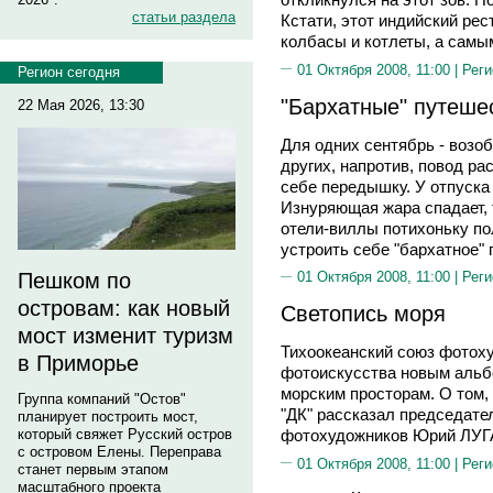
статьи раздела
Кстати, этот индийский рес
колбасы и котлеты, а сам
01 Октября 2008, 11:00 |
Реги
Регион сегодня
"Бархатные" путеше
22 Мая 2026, 13:30
Для одних сентябрь - возо
других, напротив, повод ра
себе передышку. У отпуска
Изнуряющая жара спадает, 
отели-виллы потихоньку по
устроить себе "бархатное"
Пешком по
01 Октября 2008, 11:00 |
Реги
островам: как новый
Светопись моря
мост изменит туризм
Тихоокеанский союз фотоху
в Приморье
фотоискусства новым альб
морским просторам. О том,
Группа компаний "Остов"
"ДК" рассказал председате
планирует построить мост,
который свяжет Русский остров
фотохудожников Юрий ЛУ
с островом Елены. Переправа
01 Октября 2008, 11:00 |
Реги
станет первым этапом
масштабного проекта