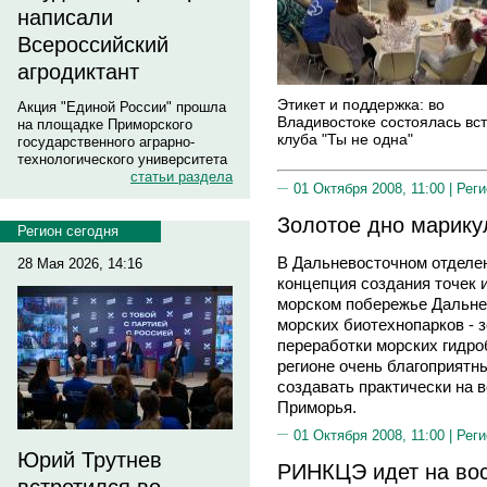
написали
Всероссийский
агродиктант
Этикет и поддержка: во
Акция "Единой России" прошла
Владивостоке состоялась вс
на площадке Приморского
клуба "Ты не одна"
государственного аграрно-
технологического университета
статьи раздела
01 Октября 2008, 11:00 |
Реги
Золотое дно марику
Регион сегодня
В Дальневосточном отделе
28 Мая 2026, 14:16
концепция создания точек 
морском побережье Дальнег
морских биотехнопарков - з
переработки морских гидро
регионе очень благоприятны
создавать практически на 
Приморья.
01 Октября 2008, 11:00 |
Реги
Юрий Трутнев
РИНКЦЭ идет на вос