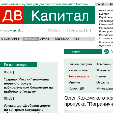
Региональный журнал для деловых кругов Дальнего Востока
АТР
Р
Амурская о
Бурятия
Еврейская 
Забайкаль
Камчатский
Магаданска
www.
dvkapital.ru
Суббота
|
08 Августа, 14:43
|
Приморски
Республика
О КОМПАНИИ
РЕКЛАМА
АРХИВ
|
ПОДПИСКА
|
RSS
|
Сахалинска
Хабаровски
Чукотский 
главная
Р
Регион сегодня
Компании
Регион сегодня
Часовой пояс
Финансы
06.08 |
Тема номера
Рынки
"Единая Россия" получила
Мнение
Отрасль
первую строку в
избирательном бюллетене на
Проект ДК
Инновации
выборах в Госдуму
Олег Кожемяко откр
06.08 |
пропуска "Погранич
Александр Щербаков держит
на контроле ситуацию с